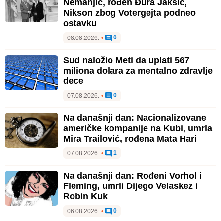
Nemanjić, rođen Đura Jakšić,
Nikson zbog Votergejta podneo
ostavku
0
08.08.2026.
•
Sud naložio Meti da uplati 567
miliona dolara za mentalno zdravlje
dece
0
07.08.2026.
•
Na današnji dan: Nacionalizovane
američke kompanije na Kubi, umrla
Mira Trailović, rođena Mata Hari
1
07.08.2026.
•
Na današnji dan: Rođeni Vorhol i
Fleming, umrli Dijego Velaskez i
Robin Kuk
0
06.08.2026.
•