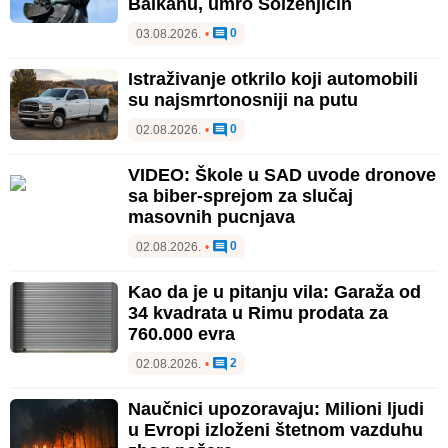
Balkanu, umro Solženjicin
0
03.08.2026.
•
Istraživanje otkrilo koji automobili
su najsmrtonosniji na putu
0
02.08.2026.
•
VIDEO: Škole u SAD uvode dronove
sa biber-sprejom za slučaj
masovnih pucnjava
0
02.08.2026.
•
Kao da je u pitanju vila: Garaža od
34 kvadrata u Rimu prodata za
760.000 evra
2
02.08.2026.
•
Naučnici upozoravaju: Milioni ljudi
u Evropi izloženi štetnom vazduhu