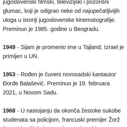
jugoslovenski filmski, televizijski i pozorišni
glumac, koji je odigrao neke od najupečatljivijih
uloga u istoriji jugoslovenske kinematografije.
Preminuo je 1985. godine u Beogradu.
1949
- Sijam je promenio ime u Tajland; Izrael je
primljen u UN.
1953
- Rođen je čuveni novosadski kantautor
Đorđe Balašević. Preminuo je 19. februara
2021, u Novom Sadu.
1968
- U nastojanju da okonča žestoke sukobe
studenata sa policijom, francuski premijer Žorž