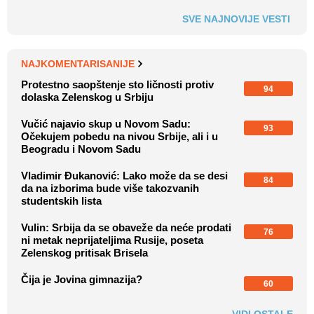
SVE NAJNOVIJE VESTI
NAJKOMENTARISANIJE
Protestno saopštenje sto ličnosti protiv
94
dolaska Zelenskog u Srbiju
Vučić najavio skup u Novom Sadu:
93
Očekujem pobedu na nivou Srbije, ali i u
Beogradu i Novom Sadu
Vladimir Đukanović: Lako može da se desi
84
da na izborima bude više takozvanih
studentskih lista
Vulin: Srbija da se obaveže da neće prodati
76
ni metak neprijateljima Rusije, poseta
Zelenskog pritisak Brisela
Čija je Jovina gimnazija?
60