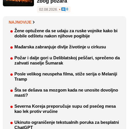
zbog požara
0
02.08.2026.
•
NAJNOVIJE
Žene optužene da se udaju za ruske vojnike kako bi
dobile odštetu nakon njihove pogibije
Mađarska zabranjuje divlje životinje u cirkusu
Požar i dalje gori u Deliblatskoj peščari, sprečeno da
zahvati naselje Šumarak
Posle velikog neuspeha filma, stiže serija o Melaniji
Tramp
Šta se dešava sa mozgom kada ne unosite dovoljno
masti?
Severna Koreja preporučuje supu od psećeg mesa
kao lek protiv vrućine
Ukinuto ograničenje tekstualnih poruka za besplatni
ChatGPT