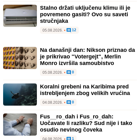
Stalno držati uključenu klimu ili je
povremeno gasiti? Ovo su saveti
stručnjaka
12
05.08.2026.
•
Na današnji dan: Nikson priznao da
je prikrivao "Votergejt", Merlin
Monro izvršila samoubistvo
0
05.08.2026.
•
Koralni grebeni na Karibima pred
istrebljenjem zbog velikih vrućina
0
04.08.2026.
•
Fus__ro_dah i Fus_ro_dah:
Uočavate li razliku? Sud nije i tako
osudio nevinog čoveka
1
04.08.2026.
•