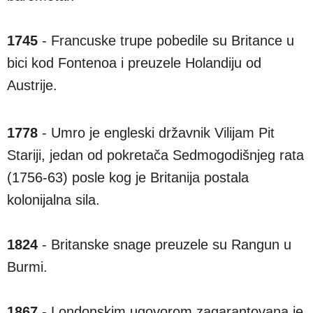
1745
- Francuske trupe pobedile su Britance u
bici kod Fontenoa i preuzele Holandiju od
Austrije.
1778
- Umro je engleski državnik Vilijam Pit
Stariji, jedan od pokretača Sedmogodišnjeg rata
(1756-63) posle kog je Britanija postala
kolonijalna sila.
1824
- Britanske snage preuzele su Rangun u
Burmi.
1867
- Londonskim ugovorom zagarantovana je