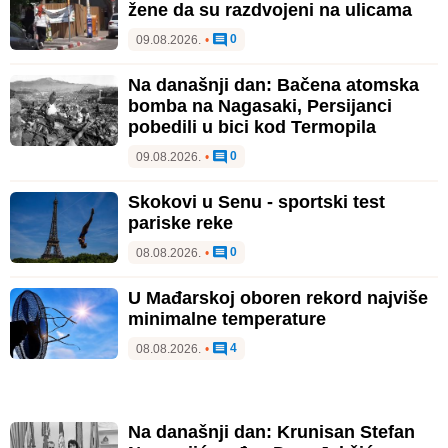
žene da su razdvojeni na ulicama
0
09.08.2026.
•
Na današnji dan: Bačena atomska
bomba na Nagasaki, Persijanci
pobedili u bici kod Termopila
0
09.08.2026.
•
Skokovi u Senu - sportski test
pariske reke
0
08.08.2026.
•
U Mađarskoj oboren rekord najviše
minimalne temperature
4
08.08.2026.
•
Na današnji dan: Krunisan Stefan