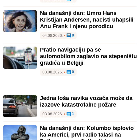
Na današnji dan: Umro Hans
Kristijan Andersen, nacisti uhapsili
Anu Frank i njenu porodicu
0
04.08.2026.
•
Pratio navigaciju pa se
automobilom zaglavio na stepeništu
gradića u Belgiji
0
03.08.2026.
•
Jedna loša navika vozača može da
izazove katastrofalne požare
1
03.08.2026.
•
Na današnji dan: Kolumbo isplovio
ka Americi, prvi radio talasi na