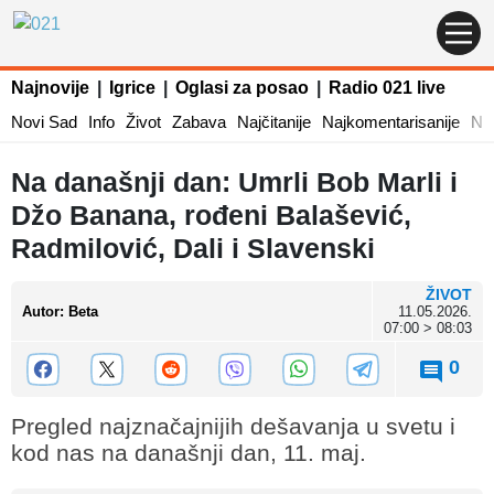
Najnovije
|
Igrice
|
Oglasi za posao
|
Radio 021 live
Novi Sad
Info
Život
Zabava
Najčitanije
Najkomentarisanije
Naj
Na današnji dan: Umrli Bob Marli i
Džo Banana, rođeni Balašević,
Radmilović, Dali i Slavenski
ŽIVOT
Autor
:
Beta
11.05.2026.
07:00 > 08:03
0
Pregled najznačajnijih dešavanja u svetu i
kod nas na današnji dan, 11. maj.