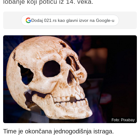
lobanje koji potiču iz 14. veka.
Dodaj 021.rs kao glavni izvor na Google-u
Foto: Pixabay
Time je okončana jednogodišnja istraga.