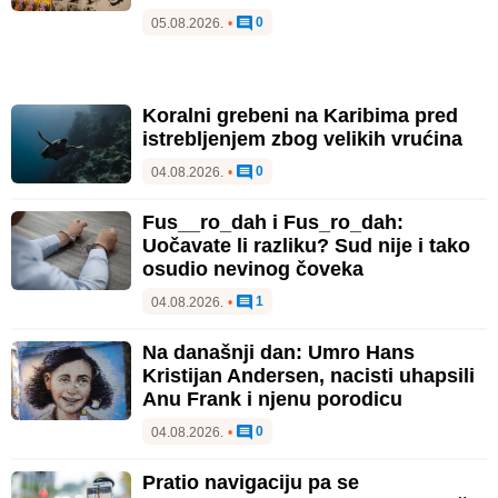
0
05.08.2026.
•
Koralni grebeni na Karibima pred
istrebljenjem zbog velikih vrućina
0
04.08.2026.
•
Fus__ro_dah i Fus_ro_dah:
Uočavate li razliku? Sud nije i tako
osudio nevinog čoveka
1
04.08.2026.
•
Na današnji dan: Umro Hans
Kristijan Andersen, nacisti uhapsili
Anu Frank i njenu porodicu
0
04.08.2026.
•
Pratio navigaciju pa se