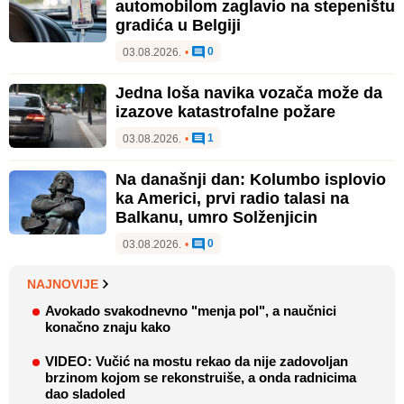
automobilom zaglavio na stepeništu
gradića u Belgiji
0
03.08.2026.
•
Jedna loša navika vozača može da
izazove katastrofalne požare
1
03.08.2026.
•
Na današnji dan: Kolumbo isplovio
ka Americi, prvi radio talasi na
Balkanu, umro Solženjicin
0
03.08.2026.
•
NAJNOVIJE
Avokado svakodnevno "menja pol", a naučnici
konačno znaju kako
VIDEO: Vučić na mostu rekao da nije zadovoljan
brzinom kojom se rekonstruiše, a onda radnicima
dao sladoled