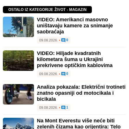
OSTALO IZ KATEGORIJE ŽIVOT - MAGAZIN
VIDEO: Amerikanci masovno
uništavaju kamere za snimanje
saobraćaja
0
09.08.2026.
•
VIDEO: Hiljade kvadratnih
kilometara šuma u Ukrajini
prekrivene optičkim kablovima
0
09.08.2026.
•
Analiza pokazala: Električni trotineti
znatno opasniji od motocikala i
bicikala
1
09.08.2026.
•
Na Mont Everestu više neće biti
zelenih čizama kao orijentira: Telo