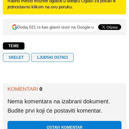
Radno mesto možete oglasiti u odeljku Oglasi za posao ili
jednostavno klikom na ovu poruku.
Dodaj 021.rs kao glavni izvor na Google-u
TEME
SKELET
LJUDSKI OSTACI
KOMENTARI
0
Nema komentara na izabrani dokument.
Budite prvi koji će postaviti komentar.
OSTAVI KOMENTAR