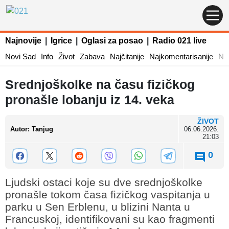
Najnovije
|
Igrice
|
Oglasi za posao
|
Radio 021 live
Novi Sad
Info
Život
Zabava
Najčitanije
Najkomentarisanije
Naj
Srednjoškolke na času fizičkog
pronašle lobanju iz 14. veka
ŽIVOT
Autor
:
Tanjug
06.06.2026.
21:03
0
Ljudski ostaci koje su dve srednjoškolke
pronašle tokom časa fizičkog vaspitanja u
parku u Sen Erblenu, u blizini Nanta u
Francuskoj, identifikovani su kao fragmenti