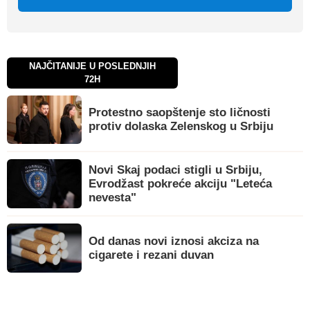
NAJČITANIJE U POSLEDNJIH
72H
Protestno saopštenje sto ličnosti
protiv dolaska Zelenskog u Srbiju
Novi Skaj podaci stigli u Srbiju,
Evrodžast pokreće akciju "Leteća
nevesta"
Od danas novi iznosi akciza na
cigarete i rezani duvan