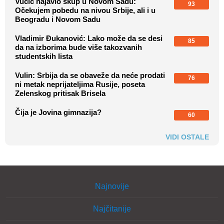
Vučić najavio skup u Novom Sadu:
93
Očekujem pobedu na nivou Srbije, ali i u
Beogradu i Novom Sadu
Vladimir Đukanović: Lako može da se desi
85
da na izborima bude više takozvanih
studentskih lista
Vulin: Srbija da se obaveže da neće prodati
76
ni metak neprijateljima Rusije, poseta
Zelenskog pritisak Brisela
Čija je Jovina gimnazija?
60
VIDI OSTALE
Najnovije
Najčitanije