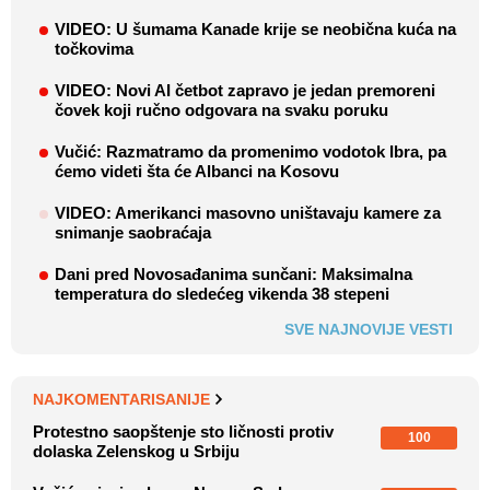
VIDEO: U šumama Kanade krije se neobična kuća na
točkovima
VIDEO: Novi AI četbot zapravo je jedan premoreni
čovek koji ručno odgovara na svaku poruku
Vučić: Razmatramo da promenimo vodotok Ibra, pa
ćemo videti šta će Albanci na Kosovu
VIDEO: Amerikanci masovno uništavaju kamere za
snimanje saobraćaja
Dani pred Novosađanima sunčani: Maksimalna
temperatura do sledećeg vikenda 38 stepeni
SVE NAJNOVIJE VESTI
NAJKOMENTARISANIJE
Protestno saopštenje sto ličnosti protiv
100
dolaska Zelenskog u Srbiju