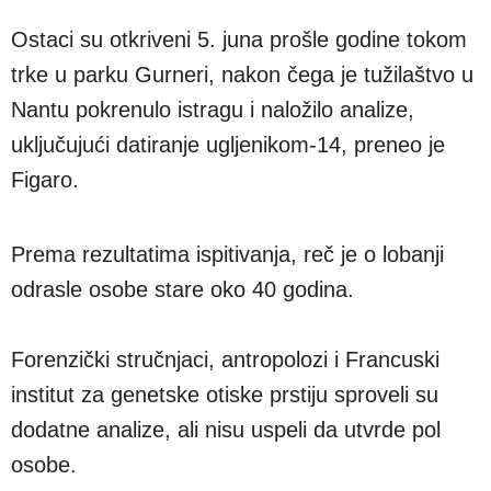
Ostaci su otkriveni 5. juna prošle godine tokom
trke u parku Gurneri, nakon čega je tužilaštvo u
Nantu pokrenulo istragu i naložilo analize,
uključujući datiranje ugljenikom-14, preneo je
Figaro.
Prema rezultatima ispitivanja, reč je o lobanji
odrasle osobe stare oko 40 godina.
Forenzički stručnjaci, antropolozi i Francuski
institut za genetske otiske prstiju sproveli su
dodatne analize, ali nisu uspeli da utvrde pol
osobe.