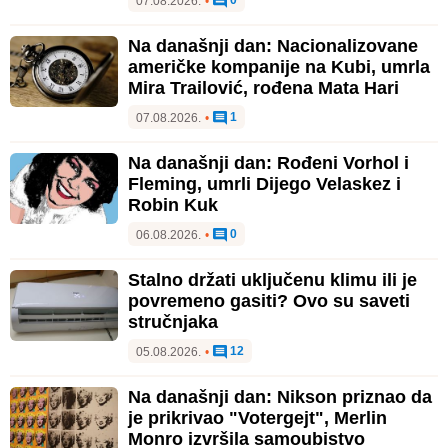
0
07.08.2026.
•
Na današnji dan: Nacionalizovane
američke kompanije na Kubi, umrla
Mira Trailović, rođena Mata Hari
1
07.08.2026.
•
Na današnji dan: Rođeni Vorhol i
Fleming, umrli Dijego Velaskez i
Robin Kuk
0
06.08.2026.
•
Stalno držati uključenu klimu ili je
povremeno gasiti? Ovo su saveti
stručnjaka
12
05.08.2026.
•
Na današnji dan: Nikson priznao da
je prikrivao "Votergejt", Merlin
Monro izvršila samoubistvo