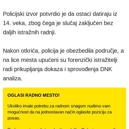
Policijski izvor potvrdio je da ostaci datiraju iz
14. veka, zbog čega je slučaj zaključen bez
daljih istražnih radnji.
Nakon otkrića, policija je obezbedila područje, a
na lice mesta upućeni su forenzički istražitelji
radi prikupljanja dokaza i sprovođenja DNK
analiza.
OGLASI RADNO MESTO!
Ukoliko imate potrebu za radnom snagom nudimo vam
mogućnost da na jednostavan način oglasite poziciju za
posao.