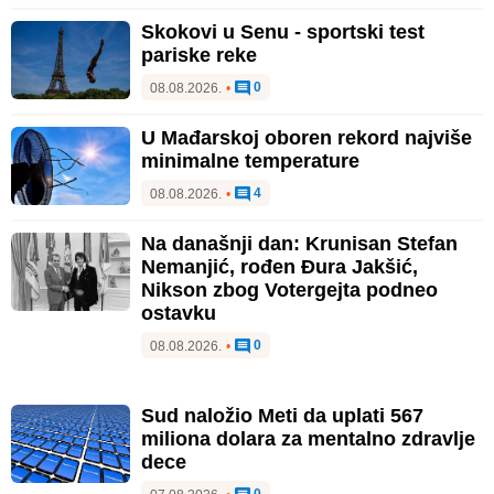
Skokovi u Senu - sportski test
pariske reke
0
08.08.2026.
•
U Mađarskoj oboren rekord najviše
minimalne temperature
4
08.08.2026.
•
Na današnji dan: Krunisan Stefan
Nemanjić, rođen Đura Jakšić,
Nikson zbog Votergejta podneo
ostavku
0
08.08.2026.
•
Sud naložio Meti da uplati 567
miliona dolara za mentalno zdravlje
dece