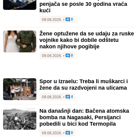
penjača se posle 30 godina vraća
kući
0
09.08.2026.
•
Žene optužene da se udaju za ruske
vojnike kako bi dobile odštetu
nakon njihove pogibije
0
09.08.2026.
•
Spor u Izraelu: Treba li muškarci i
žene da su razdvojeni na ulicama
4
09.08.2026.
•
Na današnji dan: Bačena atomska
bomba na Nagasaki, Persijanci
pobedili u bici kod Termopila
0
09.08.2026.
•