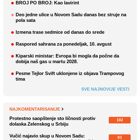
BROJ PO BROJ: Kao lavirint
Deo jedne ulice u Novom Sadu danas bez struje na
pola sata
Izmena trase sedmice od danas do srede
Raspored sahrana za ponedeljak, 10. avgust
Kiparski ministar: Evropa bi mogla da počne da
dobija naš gas u martu 2028.
Pesme Tejlor Svift uklonjene iz objava Trampovog
tima
SVE NAJNOVIJE VESTI
NAJKOMENTARISANIJE
Protestno saopštenje sto ličnosti protiv
102
dolaska Zelenskog u Srbiju
Vučić najavio skup u Novom Sadu:
93