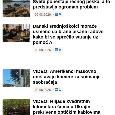
Svetu ponestaje rečnog peska, a to
predstavlja ogroman problem
0
09.08.2026.
•
Danski srednjoškolci moraće
usmeno da brane pisane radove
kako bi se sprečilo varanje uz
pomoć AI
0
09.08.2026.
•
VIDEO: Amerikanci masovno
uništavaju kamere za snimanje
saobraćaja
1
09.08.2026.
•
VIDEO: Hiljade kvadratnih
kilometara šuma u Ukrajini
prekrivene optičkim kablovima