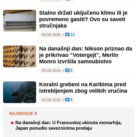
Stalno držati uključenu klimu ili je
povremeno gasiti? Ovo su saveti
stručnjaka
12
05.08.2026.
•
Na današnji dan: Nikson priznao da
je prikrivao "Votergejt", Merlin
Monro izvršila samoubistvo
0
05.08.2026.
•
Koralni grebeni na Karibima pred
istrebljenjem zbog velikih vrućina
0
04.08.2026.
•
NAJNOVIJE
Na današnji dan: U Francuskoj ukinuta monarhija,
Japan ponudio saveznicima predaju