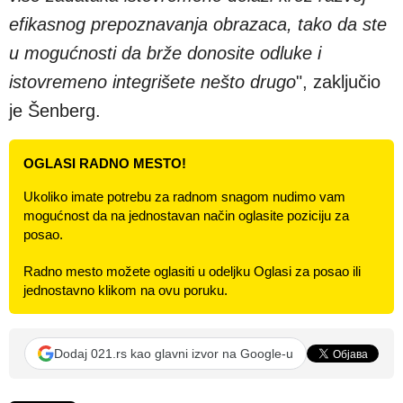
efikasnog prepoznavanja obrazaca, tako da ste
u mogućnosti da brže donosite odluke i
istovremeno integrišete nešto drugo
", zaključio
je Šenberg.
OGLASI RADNO MESTO!
Ukoliko imate potrebu za radnom snagom nudimo vam
mogućnost da na jednostavan način oglasite poziciju za
posao.
Radno mesto možete oglasiti u odeljku Oglasi za posao ili
jednostavno klikom na ovu poruku.
Dodaj 021.rs kao glavni izvor na Google-u