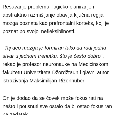
Rešavanje problema, logičko planiranje i
apstraktno razmišljanje obavlja ključna regija
mozga poznata kao prefrontalni korteks, koji je
poznat po svojoj nefleksibilnosti.
"
Taj deo mozga je formiran tako da radi jednu
stvar u jednom trenutku, što je često dobro
",
rekao je profesor neuronauke na Medicinskom
fakultetu Univerziteta Džordžtaun i glavni autor
istraživanja Maksimilijan Rizenhuber.
On je dodao da se čovek može fokusirati na
nešto i potisnuti sve ostalo da bi ostao fokusiran
na zadatak.