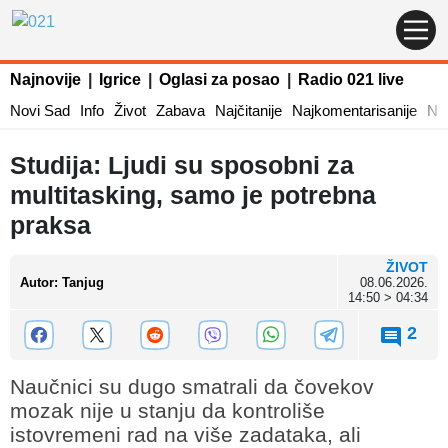
Najnovije
|
Igrice
|
Oglasi za posao
|
Radio 021 live
Novi Sad
Info
Život
Zabava
Najčitanije
Najkomentarisanije
Naj
Studija: Ljudi su sposobni za
multitasking, samo je potrebna
praksa
ŽIVOT
Autor
:
Tanjug
08.06.2026.
14:50 > 04:34
2
Naučnici su dugo smatrali da čovekov
mozak nije u stanju da kontroliše
istovremeni rad na više zadataka, ali