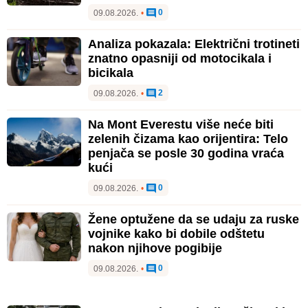
0
09.08.2026.
•
Analiza pokazala: Električni trotineti
znatno opasniji od motocikala i
bicikala
2
09.08.2026.
•
Na Mont Everestu više neće biti
zelenih čizama kao orijentira: Telo
penjača se posle 30 godina vraća
kući
0
09.08.2026.
•
Žene optužene da se udaju za ruske
vojnike kako bi dobile odštetu
nakon njihove pogibije
0
09.08.2026.
•