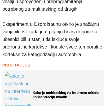
veštiji u sprovođenju preprogramiranja
potrebnog za multitasking od drugih.
Eksperiment u Džordžtaunu otkrio je značajnu
varijabilnost kada je u pitanju brzina kojom su
učesnici bili u stanju da isključe svoje
prefrontalne kortekse i koriste svoje temporalne
kortekse za kategorizaciju automobila.
PROČITAJ JOŠ
Kako je multitasking na internetu oštetio
koncentraciju mladih