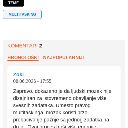
TEME
MULTITASKING
KOMENTARI
2
HRONOLOŠKI
NAJPOPULARNIJI
Zoki
08.06.2026
•
17:55
Zapravo, dokazano je da ljudski mozak nije
dizajniran za istovremeno obavljanje više
svesnih zadataka. Umesto pravog
multitaskinga, mozak koristi brzo
prebacivanje pažnje sa jednog zadatka na
drugi. Ovaj proces troši više energije,