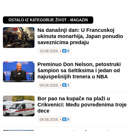
OSTALO IZ KATEGORIJE ŽIVOT - MAGAZIN
Na današnji dan: U Francuskoj
ukinuta monarhija, Japan ponudio
saveznicima predaju
0
10.08.2026.
•
Preminuo Don Nelson, petostruki
šampion sa Seltiksima i jedan od
najuspešnijih trenera u NBA
1
09.08.2026.
•
Bor pao na kupače na plaži u
Crikvenici: Među povređenima troje
dece
0
09.08.2026.
•