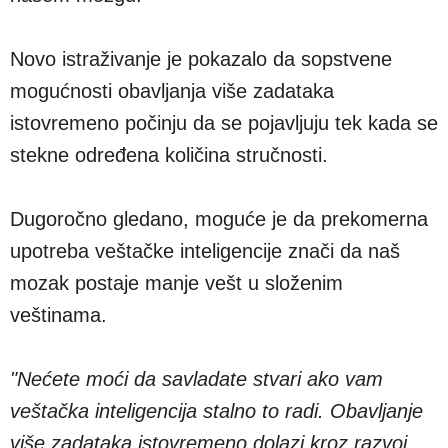
Novo istraživanje je pokazalo da sopstvene
mogućnosti obavljanja više zadataka
istovremeno počinju da se pojavljuju tek kada se
stekne određena količina stručnosti.
Dugoročno gledano, moguće je da prekomerna
upotreba veštačke inteligencije znači da naš
mozak postaje manje vešt u složenim
veštinama.
"Nećete moći da savladate stvari ako vam
veštačka inteligencija stalno to radi. Obavljanje
više zadataka istovremeno dolazi kroz razvoj