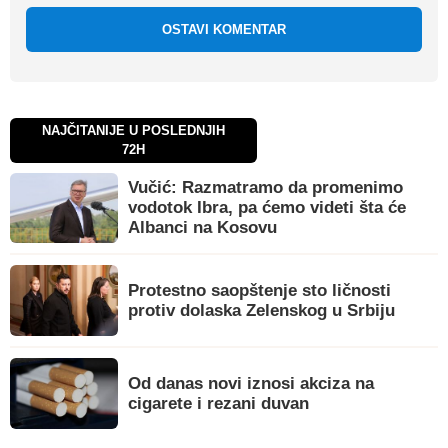
OSTAVI KOMENTAR
NAJČITANIJE U POSLEDNJIH
72H
Vučić: Razmatramo da promenimo
vodotok Ibra, pa ćemo videti šta će
Albanci na Kosovu
Protestno saopštenje sto ličnosti
protiv dolaska Zelenskog u Srbiju
Od danas novi iznosi akciza na
cigarete i rezani duvan