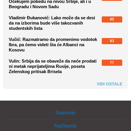
Očekujem pobedu na nivou Srbije, ali i u
Beogradu i Novom Sadu
Vladimir Đukanović: Lako može da se desi
85
da na izborima bude više takozvanih
studentskih lista
Vučić: Razmatramo da promenimo vodotok
83
Ibra, pa ćemo videti šta će Albanci na
Kosovu
Vulin: Srbija da se obaveže da neće prodati
77
ni metak neprijateljima Rusije, poseta
Zelenskog pritisak Brisela
VIDI OSTALE
Najnovije
Najčitanije