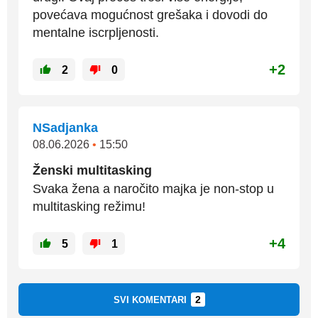
povećava mogućnost grešaka i dovodi do
mentalne iscrpljenosti.
+2
2
0
NSadjanka
08.06.2026
•
15:50
Ženski multitasking
Svaka žena a naročito majka je non-stop u
multitasking režimu!
+4
5
1
2
SVI KOMENTARI