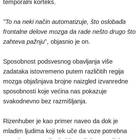
temporalni korteks.
"To na neki način automatizuje, što oslobađa
frontalne delove mozga da rade nešto drugo što
zahteva pažnju
", objasnio je on.
Sposobnost podsvesnog obavljanja više
zadataka istovremeno putem različitih regija
mozga objašnjava brojne naizgled izvanredne
sposobnosti koje većina nas pokazuje
svakodnevno bez razmišljanja.
Rizenhuber je kao primer naveo da dok je
mladim ljudima koji tek uče da voze potrebna