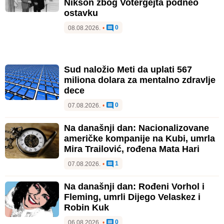
Nikson zbog Votergejta podneo
ostavku
0
08.08.2026.
•
Sud naložio Meti da uplati 567
miliona dolara za mentalno zdravlje
dece
0
07.08.2026.
•
Na današnji dan: Nacionalizovane
američke kompanije na Kubi, umrla
Mira Trailović, rođena Mata Hari
1
07.08.2026.
•
Na današnji dan: Rođeni Vorhol i
Fleming, umrli Dijego Velaskez i
Robin Kuk
0
06.08.2026.
•