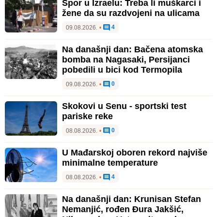
Spor u Izraelu: Treba li muškarci i
žene da su razdvojeni na ulicama
4
09.08.2026.
•
Na današnji dan: Bačena atomska
bomba na Nagasaki, Persijanci
pobedili u bici kod Termopila
0
09.08.2026.
•
Skokovi u Senu - sportski test
pariske reke
0
08.08.2026.
•
U Mađarskoj oboren rekord najviše
minimalne temperature
4
08.08.2026.
•
Na današnji dan: Krunisan Stefan
Nemanjić, rođen Đura Jakšić,