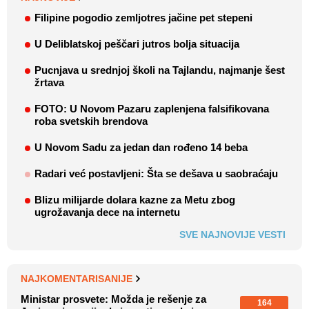
Filipine pogodio zemljotres jačine pet stepeni
U Deliblatskoj peščari jutros bolja situacija
Pucnjava u srednjoj školi na Tajlandu, najmanje šest
žrtava
FOTO: U Novom Pazaru zaplenjena falsifikovana
roba svetskih brendova
U Novom Sadu za jedan dan rođeno 14 beba
Radari već postavljeni: Šta se dešava u saobraćaju
Blizu milijarde dolara kazne za Metu zbog
ugrožavanja dece na internetu
SVE NAJNOVIJE VESTI
NAJKOMENTARISANIJE
Ministar prosvete: Možda je rešenje za
164