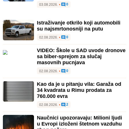
0
03.08.2026.
•
Istraživanje otkrilo koji automobili
su najsmrtonosniji na putu
0
02.08.2026.
•
VIDEO: Škole u SAD uvode dronove
sa biber-sprejom za slučaj
masovnih pucnjava
0
02.08.2026.
•
Kao da je u pitanju vila: Garaža od
34 kvadrata u Rimu prodata za
760.000 evra
2
02.08.2026.
•
Naučnici upozoravaju: Milioni ljudi
u Evropi izloženi štetnom vazduhu