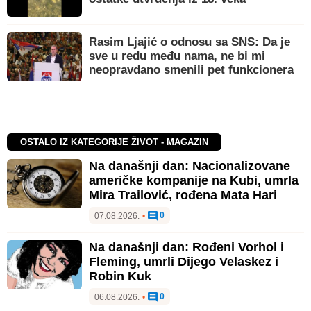
Rasim Ljajić o odnosu sa SNS: Da je
sve u redu među nama, ne bi mi
neopravdano smenili pet funkcionera
OSTALO IZ KATEGORIJE ŽIVOT - MAGAZIN
Na današnji dan: Nacionalizovane
američke kompanije na Kubi, umrla
Mira Trailović, rođena Mata Hari
0
07.08.2026.
•
Na današnji dan: Rođeni Vorhol i
Fleming, umrli Dijego Velaskez i
Robin Kuk
0
06.08.2026.
•