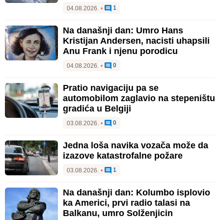
1
04.08.2026.
•
Na današnji dan: Umro Hans
Kristijan Andersen, nacisti uhapsili
Anu Frank i njenu porodicu
0
04.08.2026.
•
Pratio navigaciju pa se
automobilom zaglavio na stepeništu
gradića u Belgiji
0
03.08.2026.
•
Jedna loša navika vozača može da
izazove katastrofalne požare
1
03.08.2026.
•
Na današnji dan: Kolumbo isplovio
ka Americi, prvi radio talasi na
Balkanu, umro Solženjicin