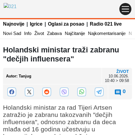
Najnovije
|
Igrice
|
Oglasi za posao
|
Radio 021 live
Novi Sad
Info
Život
Zabava
Najčitanije
Najkomentarisanije
Naj
Holandski ministar traži zabranu
"dečjih influensera"
ŽIVOT
Autor
:
Tanjug
10.06.2026.
10:40 > 09:58
0
Holandski ministar za rad Tijeri Artsen
zatražio je zabranu takozvanih "dečjih
influensera", odnosno zabranu da deca
mlađa od 16 godina učestvuju u