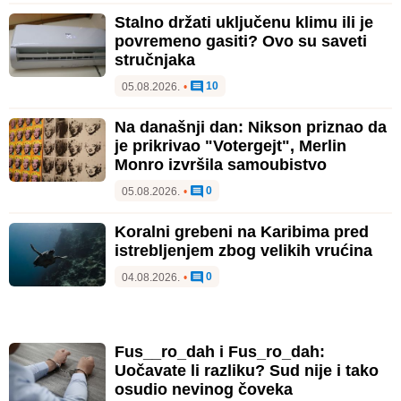
Stalno držati uključenu klimu ili je
povremeno gasiti? Ovo su saveti
stručnjaka
10
05.08.2026.
•
Na današnji dan: Nikson priznao da
je prikrivao "Votergejt", Merlin
Monro izvršila samoubistvo
0
05.08.2026.
•
Koralni grebeni na Karibima pred
istrebljenjem zbog velikih vrućina
0
04.08.2026.
•
Fus__ro_dah i Fus_ro_dah:
Uočavate li razliku? Sud nije i tako
osudio nevinog čoveka