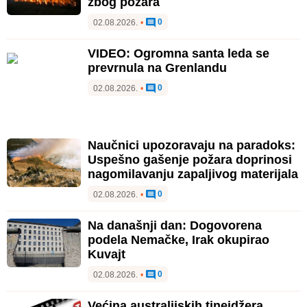
zbog požara
0
02.08.2026.
•
VIDEO: Ogromna santa leda se
prevrnula na Grenlandu
0
02.08.2026.
•
Naučnici upozoravaju na paradoks:
Uspešno gašenje požara doprinosi
nagomilavanju zapaljivog materijala
0
02.08.2026.
•
Na današnji dan: Dogovorena
podela Nemačke, Irak okupirao
Kuvajt
0
02.08.2026.
•
Većina australijskih tinejdžera