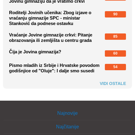
Jovinu gimnaziju da je vratimo crkvi
Roditelji Jovinih učenika: Zbog izjave o
90
vraćanju gimnazije SPC - ministar
Stanković da podnese ostavku
Vraćanje Jovine gimnazije crkvi: Pitanje
85
obrazovanja ili zemljišta u centru grada
Čija je Jovina gimnazija?
60
Pismo mladih iz Srbije i Hrvatske povodom
54
godišnjice od "Oluje": I dalje smo susedi
VIDI OSTALE
Najnovije
Najčitanije