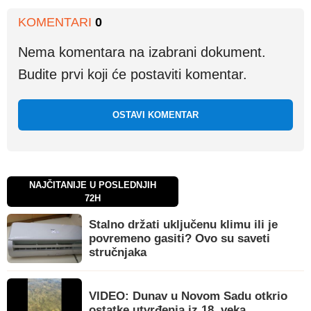
KOMENTARI
0
Nema komentara na izabrani dokument.
Budite prvi koji će postaviti komentar.
OSTAVI KOMENTAR
NAJČITANIJE U POSLEDNJIH
72H
Stalno držati uključenu klimu ili je
povremeno gasiti? Ovo su saveti
stručnjaka
VIDEO: Dunav u Novom Sadu otkrio
ostatke utvrđenja iz 18. veka