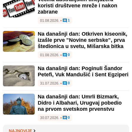
koristi društvene mreže i nakon
zabrane
1
01.08.2026.
•
Na današnji dan: Otkriven kiseonik,
izašle prve "Novine serbske", prva
štedionica u svetu, Mišarska bitka
0
01.08.2026.
•
Na današnji dan: Poginuli Šandor
Petefi, Vuk Mandušić i Sent Egziperi
0
31.07.2026.
•
Na današnji dan: Umrli Bizmark,
Didro i Albahari, Urugvaj pobedio
na prvom svetskom prvenstvu
0
30.07.2026.
•
NAJNOVIJE