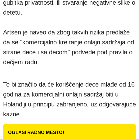
gubitka privatnosti, ili stvaranje negativne slike o
detetu.
Artsen je naveo da zbog takvih rizika predlaže
da se "komercijalno kreiranje onlajn sadržaja od
strane dece i sa decom" podvede pod pravila o
dečjem radu.
To bi značilo da će korišćenje dece mlađe od 16
godina za komercijalni onlajn sadržaj biti u
Holandiji u principu zabranjeno, uz odgovarajuće
kazne.
OGLASI RADNO MESTO!