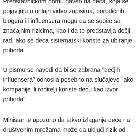
Predstavničkom domu naveo da deca, koja se
pojavljuju u onlajn video zapisima, porodičnih
blogera ili influensera mogu da se suoče sa
značajnim rizicima, kao i da to predstavlja dečji
rad, ako se deca sistematski koriste za ubiranje
prihoda.
U pismu se navodi da bi se zabrana "dečjih
influensera" odnosila posebno na slučajeve "ako
kompanije ili roditelji koriste decu kao izvor
prihoda".
Ministar je upozorio da takvo izlaganje dece na
društvenim mrežama može da uključi rizik od