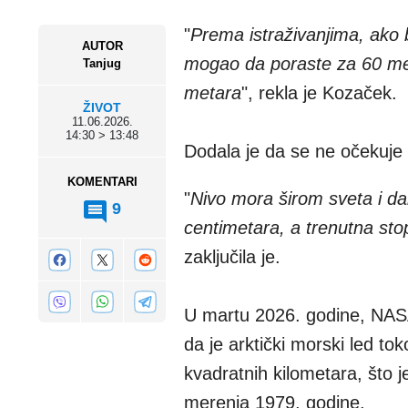
"
Prema istraživanjima, ako b
AUTOR
mogao da poraste za 60 meta
Tanjug
metara
", rekla je Kozaček.
ŽIVOT
11.06.2026.
14:30 > 13:48
Dodala je da se ne očekuje
KOMENTARI
"
Nivo mora širom sveta i da
9
centimetara, a trenutna stop
zaključila je.
U martu 2026. godine, NASA 
da je arktički morski led 
kvadratnih kilometara, što 
merenja 1979. godine.