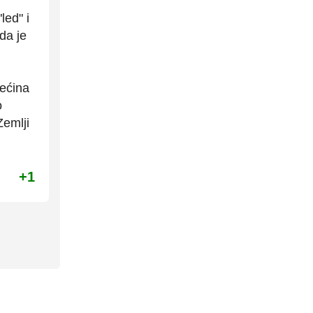
ed" i
 da je
većina
o
Zemlji
+1