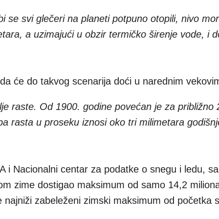
i se svi glečeri na planeti potpuno otopili, nivo mor
ra, a uzimajući u obzir termičko širenje vode, i 
 da će do takvog scenarija doći u narednim vekovi
lje raste. Od 1900. godine povećan je za približno 
a rasta u proseku iznosi oko tri milimetara godišnj
i Nacionalni centar za podatke o snegu i ledu, sao
tokom zime dostigao maksimum od samo 14,2 milion
je najniži zabeleženi zimski maksimum od početka sa