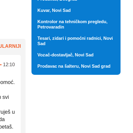
Kuvar, Novi Sad
Kontrolor na tehničkom pregledu,
Petrovaradin
Tesari, zidari i pomoćni radnici, Novi
Sad
LARNIJI
Vozač-dostavljač, Novi Sad
•
12:10
Prodavac na šalteru, Novi Sad grad
 pomoć.
 svi
ruješ u
 da
petaš.