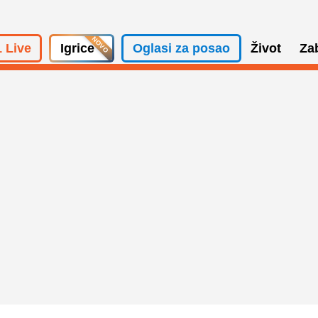
 Live
Igrice
Oglasi za posao
Život
Za