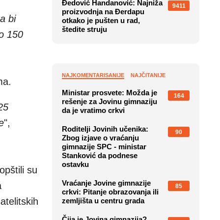
Đedović Handanović: Najniža
9411
proizvodnja na Đerdapu
a bi
otkako je pušten u rad,
štedite struju
do 150
NAJKOMENTARISANIJE
NAJČITANIJE
ma.
Ministar prosvete: Možda je
164
rešenje za Jovinu gimnaziju
25
da je vratimo crkvi
e
",
Roditelji Jovinih učenika:
90
Zbog izjave o vraćanju
gimnazije SPC - ministar
Stanković da podnese
ostavku
pštili su
Vraćanje Jovine gimnazije
a
85
crkvi: Pitanje obrazovanja ili
telitskih
zemljišta u centru grada
Čija je Jovina gimnazija?