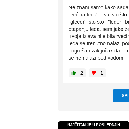
Ne znam samo kako sada o
"većina leda" nisu isto što 
"glečer" isto što i "ledeni 
otapanju leda, sem jake ž
Tvoja izjava nije bila "ve
leda se trenutno nalazi pod
pogrešan zaključak da bi o
se ne nalazi pod vodom.
2
1
SV
NAJČITANIJE U POSLEDNJIH