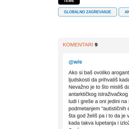
TEME
GLOBALNO ZAGREVANJE
A
KOMENTARI
9
@w/e
Ako si baš ovoliko arogan
ljudskosti da prihvatiš kad
Nevažno je to što misliš d
antarktičkog istraživačkog 
ludi i greše a oni jedini 
podmetanjem "autističnih d
šta god želiš pa i to da je
kada takva lupetanja i izl