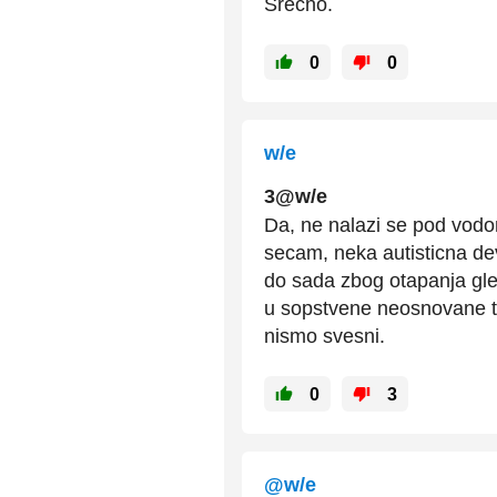
Srećno.
0
0
w/e
3@w/e
Da, ne nalazi se pod vodom
secam, neka autisticna de
do sada zbog otapanja glec
u sopstvene neosnovane tv
nismo svesni.
0
3
@w/e