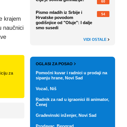
60
Pismo mladih iz Srbije i
54
Hrvatske povodom
ke krajem
godišnjice od "Oluje": I dalje
u naučnici
smo susedi
ave
VIDI OSTALE
OGLASI ZA POSAO
Pomoćni kuvar i radnici u prodaji na
ciju za
sipanju hrane, Novi Sad
Vozač, Niš
Radnik za rad u igraonici ili animator,
Čenej
Građevinski inženjer, Novi Sad
Prodavac, Beograd