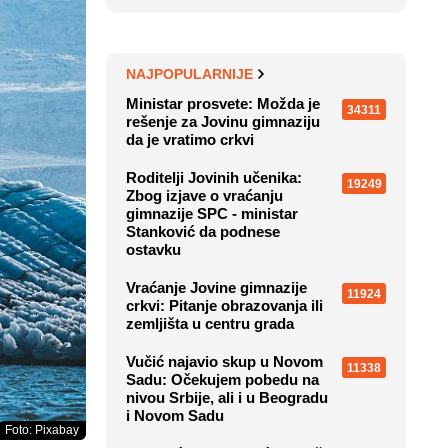
NAJPOPULARNIJE
Ministar prosvete: Možda je
34311
rešenje za Jovinu gimnaziju
da je vratimo crkvi
Roditelji Jovinih učenika:
19249
Zbog izjave o vraćanju
gimnazije SPC - ministar
Stanković da podnese
ostavku
Vraćanje Jovine gimnazije
11924
crkvi: Pitanje obrazovanja ili
zemljišta u centru grada
Vučić najavio skup u Novom
11338
Sadu: Očekujem pobedu na
nivou Srbije, ali i u Beogradu
i Novom Sadu
Foto: Pixabay