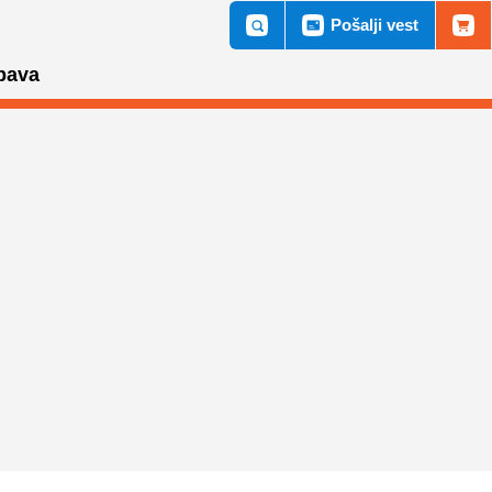
Pošalji vest
bava