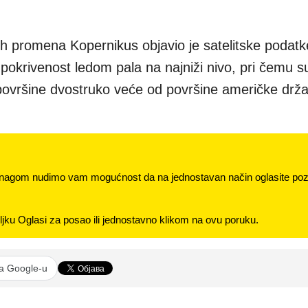
ih promena Kopernikus objavio je satelitske podat
 pokrivenost ledom pala na najniži nivo, pri čemu s
 površine dvostruko veće od površine američke drž
nagom nudimo vam mogućnost da na jednostavan način oglasite pozi
jku Oglasi za posao ili jednostavno klikom na ovu poruku.
na Google-u