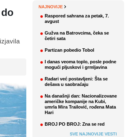
NAJNOVIJE
 do
Raspored sahrana za petak, 7.
avgust
Gužva na Batrovcima, čeka se
četiri sata
zjavila
Partizan pobedio Tobol
I danas veoma toplo, posle podne
mogući pljuskovi i grmljavina
Radari već postavljeni: Šta se
dešava u saobraćaju
Na današnji dan: Nacionalizovane
američke kompanije na Kubi,
umrla Mira Trailović, rođena Mata
Hari
BROJ PO BROJ: Zna se red
SVE NAJNOVIJE VESTI