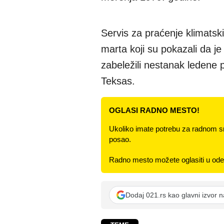
Servis za praćenje klimatsk
marta koji su pokazali da je
zabeležili nestanak ledene
Teksas.
OGLASI RADNO MESTO!
Ukoliko imate potrebu za radnom s
posao.
Radno mesto možete oglasiti u odel
Dodaj 021.rs kao glavni izvor 