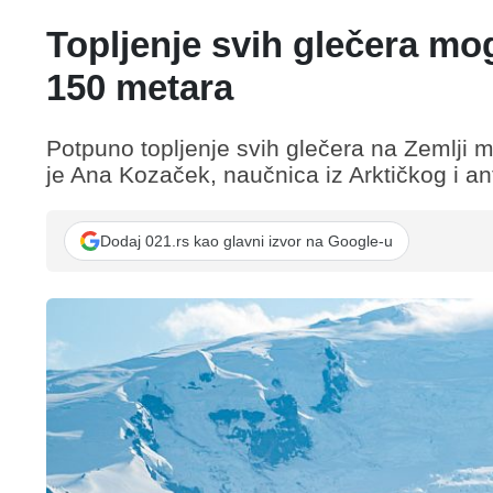
Topljenje svih glečera mo
150 metara
Potpuno topljenje svih glečera na Zemlji m
je Ana Kozaček, naučnica iz Arktičkog i ant
Dodaj 021.rs kao glavni izvor na Google-u