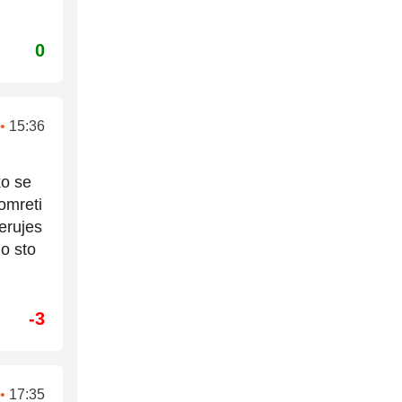
0
•
15:36
ko se
omreti
erujes
o sto
-3
•
17:35