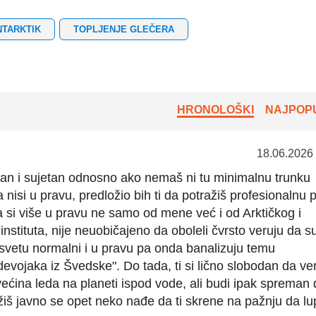
NTARKTIK
TOPLJENJE GLEČERA
HRONOLOŠKI
NAJPOPU
18.06.2026
tan i sujetan odnosno ako nemaš ni tu minimalnu trunku
a nisi u pravu, predložio bih ti da potražiš profesionalnu
a si više u pravu ne samo od mene već i od Arktičkog i
instituta, nije neuobičajeno da oboleli čvrsto veruju da su
na svetu normalni i u pravu pa onda banalizuju temu
evojaka iz Švedske". Do tada, ti si lično slobodan da ve
 većina leda na planeti ispod vode, ali budi ipak spreman
ožiš javno se opet neko nađe da ti skrene na pažnju da lu