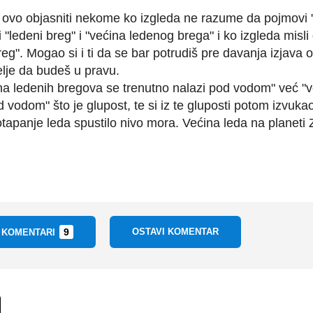
vo objasniti nekome ko izgleda ne razume da pojmovi "l
i "ledeni breg" i "većina ledenog brega" i ko izgleda misli
breg". Mogao si i ti da se bar potrudiš pre davanja izjava o
elje da budeš u pravu.
ćina ledenih bregova se trenutno nalazi pod vodom" već "
 vodom" što je glupost, te si iz te gluposti potom izvuka
tapanje leda spustilo nivo mora. Većina leda na planeti 
9
OSTAVI KOMENTAR
I KOMENTARI