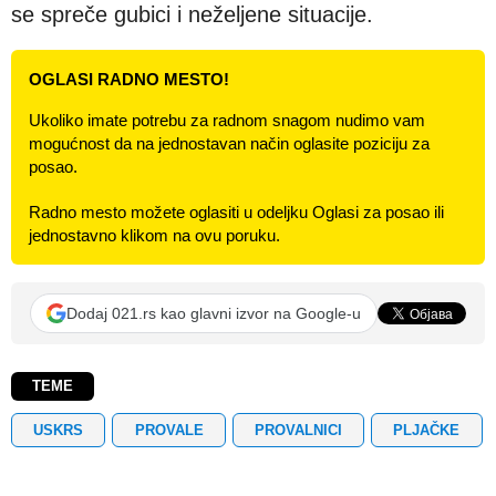
se spreče gubici i neželjene situacije.
OGLASI RADNO MESTO!
Ukoliko imate potrebu za radnom snagom nudimo vam
mogućnost da na jednostavan način oglasite poziciju za
posao.
Radno mesto možete oglasiti u odeljku Oglasi za posao ili
jednostavno klikom na ovu poruku.
Dodaj 021.rs kao glavni izvor na Google-u
TEME
USKRS
PROVALE
PROVALNICI
PLJAČKE