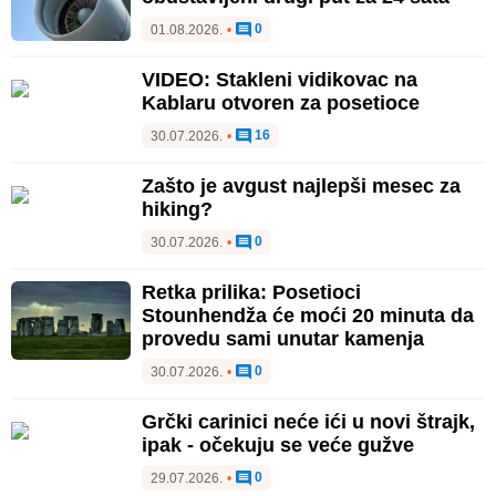
0
01.08.2026.
•
VIDEO: Stakleni vidikovac na
Kablaru otvoren za posetioce
16
30.07.2026.
•
Zašto je avgust najlepši mesec za
hiking?
0
30.07.2026.
•
Retka prilika: Posetioci
Stounhendža će moći 20 minuta da
provedu sami unutar kamenja
0
30.07.2026.
•
Grčki carinici neće ići u novi štrajk,
ipak - očekuju se veće gužve
0
29.07.2026.
•