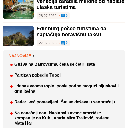
Venecija zaradila milione od naplate
ulaska turistima
0
28.07.2026.
•
Edinburg počeo turistima da
naplaćuje boravišnu taksu
0
27.07.2026.
•
NAJNOVIJE
Gužva na Batrovcima, čeka se četiri sata
Partizan pobedio Tobol
I danas veoma toplo, posle podne mogući pljuskovi i
grmljavina
Radari već postavljeni: Šta se dešava u saobraćaju
Na današnji dan: Nacionalizovane američke
kompanije na Kubi, umrla Mira Trailović, rođena
Mata Hari