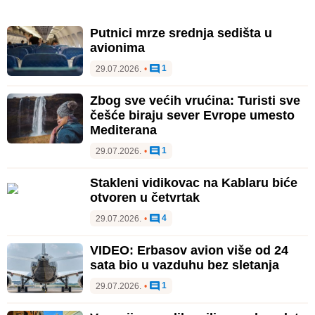
Putnici mrze srednja sedišta u
avionima
1
29.07.2026.
•
Zbog sve većih vrućina: Turisti sve
češće biraju sever Evrope umesto
Mediterana
1
29.07.2026.
•
Stakleni vidikovac na Kablaru biće
otvoren u četvrtak
4
29.07.2026.
•
VIDEO: Erbasov avion više od 24
sata bio u vazduhu bez sletanja
1
29.07.2026.
•