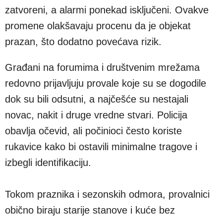
zatvoreni, a alarmi ponekad isključeni. Ovakve
promene olakšavaju procenu da je objekat
prazan, što dodatno povećava rizik.
Građani na forumima i društvenim mrežama
redovno prijavljuju provale koje su se dogodile
dok su bili odsutni, a najčešće su nestajali
novac, nakit i druge vredne stvari. Policija
obavlja očevid, ali počinioci često koriste
rukavice kako bi ostavili minimalne tragove i
izbegli identifikaciju.
Tokom praznika i sezonskih odmora, provalnici
obično biraju starije stanove i kuće bez