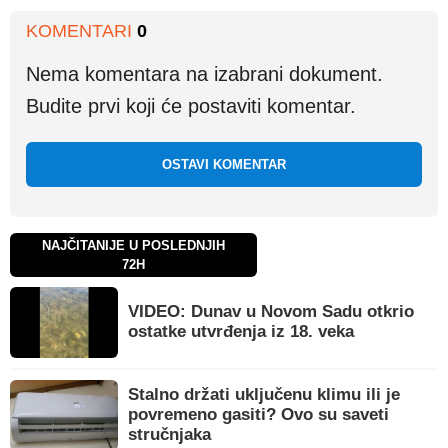
KOMENTARI
0
Nema komentara na izabrani dokument.
Budite prvi koji će postaviti komentar.
OSTAVI KOMENTAR
NAJČITANIJE U POSLEDNJIH
72H
VIDEO: Dunav u Novom Sadu otkrio
ostatke utvrđenja iz 18. veka
Stalno držati uključenu klimu ili je
povremeno gasiti? Ovo su saveti
stručnjaka