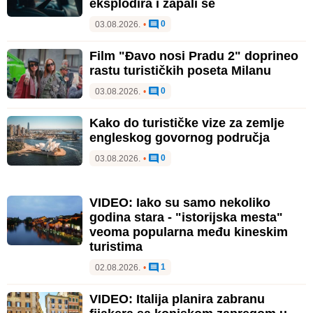
eksplodira i zapali se
0
03.08.2026.
•
Film "Đavo nosi Pradu 2" doprineo
rastu turističkih poseta Milanu
0
03.08.2026.
•
Kako do turističke vize za zemlje
engleskog govornog područja
0
03.08.2026.
•
VIDEO: Iako su samo nekoliko
godina stara - "istorijska mesta"
veoma popularna među kineskim
turistima
1
02.08.2026.
•
VIDEO: Italija planira zabranu