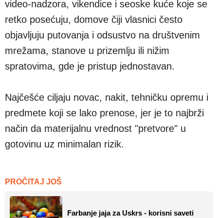
video‑nadzora, vikendice i seoske kuće koje se
retko posećuju, domove čiji vlasnici često
objavljuju putovanja i odsustvo na društvenim
mrežama, stanove u prizemlju ili nižim
spratovima, gde je pristup jednostavan.
Najčešće ciljaju novac, nakit, tehničku opremu i
predmete koji se lako prenose, jer je to najbrži
način da materijalnu vrednost "pretvore" u
gotovinu uz minimalan rizik.
PROČITAJ JOŠ
Farbanje jaja za Uskrs - korisni saveti