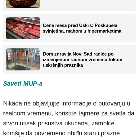
Cene mesa pred Uskrs: Poskupela
svinjetina, mahom u hipermarketima
Dom zdravlja Novi Sad radiće po
izmenjenom radnom vremenu tokom
uskršnjih praznika
Saveti MUP-a
Nikada ne objavljujte informacije o putovanju u
realnom vremenu, koristite tajmere za svetla da
stvori utisak prisustva ukućana, zamolite
komšije da povremeno obiđu stan i prazne