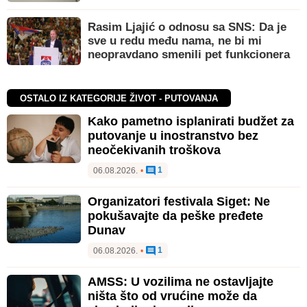
Rasim Ljajić o odnosu sa SNS: Da je
sve u redu među nama, ne bi mi
neopravdano smenili pet funkcionera
OSTALO IZ KATEGORIJE ŽIVOT - PUTOVANJA
Kako pametno isplanirati budžet za
putovanje u inostranstvo bez
neočekivanih troškova
1
06.08.2026.
•
Organizatori festivala Siget: Ne
pokušavajte da peške pređete
Dunav
1
06.08.2026.
•
AMSS: U vozilima ne ostavljajte
ništa što od vrućine može da