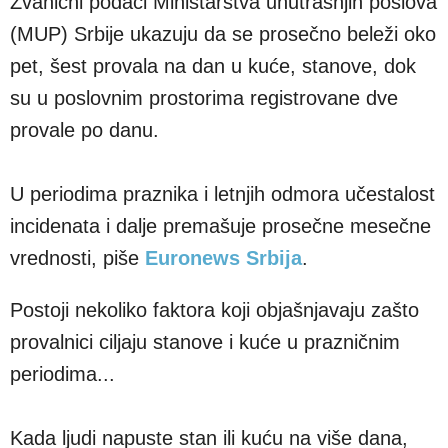
Zvanični podaci Ministarstva unutrašnjih poslova
(MUP) Srbije ukazuju da se prosečno beleži oko
pet, šest provala na dan u kuće, stanove, dok
su u poslovnim prostorima registrovane dve
provale po danu.
U periodima praznika i letnjih odmora učestalost
incidenata i dalje premašuje prosečne mesečne
vrednosti, piše
Euronews Srbija
.
Postoji nekoliko faktora koji objašnjavaju zašto
provalnici ciljaju stanove i kuće u prazničnim
periodima...
Kada ljudi napuste stan ili kuću na više dana,