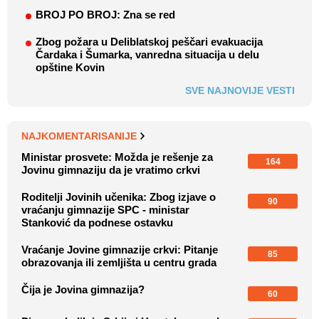
BROJ PO BROJ: Zna se red
Zbog požara u Deliblatskoj peščari evakuacija
Čardaka i Šumarka, vanredna situacija u delu
opštine Kovin
SVE NAJNOVIJE VESTI
NAJKOMENTARISANIJE
Ministar prosvete: Možda je rešenje za
164
Jovinu gimnaziju da je vratimo crkvi
Roditelji Jovinih učenika: Zbog izjave o
90
vraćanju gimnazije SPC - ministar
Stanković da podnese ostavku
Vraćanje Jovine gimnazije crkvi: Pitanje
85
obrazovanja ili zemljišta u centru grada
Čija je Jovina gimnazija?
60