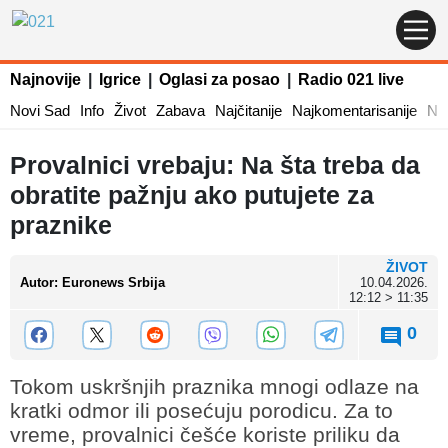
Najnovije
|
Igrice
|
Oglasi za posao
|
Radio 021 live
Novi Sad
Info
Život
Zabava
Najčitanije
Najkomentarisanije
Naj
Provalnici vrebaju: Na šta treba da
obratite pažnju ako putujete za
praznike
ŽIVOT
Autor
:
Euronews Srbija
10.04.2026.
12:12 > 11:35
0
Tokom uskršnjih praznika mnogi odlaze na
kratki odmor ili posećuju porodicu. Za to
vreme, provalnici češće koriste priliku da