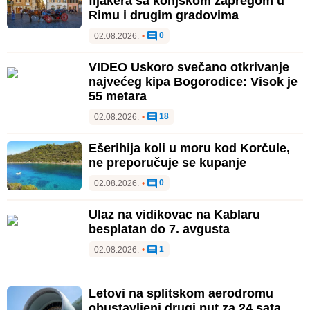
fijakera sa konjskom zapregom u
Rimu i drugim gradovima
0
02.08.2026.
•
VIDEO Uskoro svečano otkrivanje
najvećeg kipa Bogorodice: Visok je
55 metara
18
02.08.2026.
•
Ešerihija koli u moru kod Korčule,
ne preporučuje se kupanje
0
02.08.2026.
•
Ulaz na vidikovac na Kablaru
besplatan do 7. avgusta
1
02.08.2026.
•
Letovi na splitskom aerodromu
obustavljeni drugi put za 24 sata