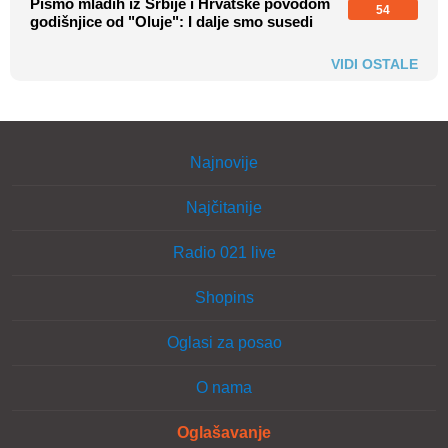
Pismo mladih iz Srbije i Hrvatske povodom
54
godišnjice od "Oluje": I dalje smo susedi
VIDI OSTALE
Najnovije
Najčitanije
Radio 021 live
Shopins
Oglasi za posao
O nama
Oglašavanje