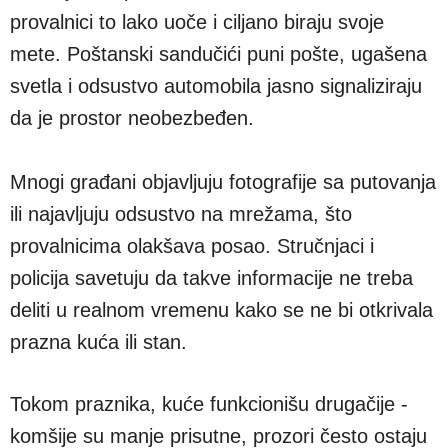
provalnici to lako uoče i ciljano biraju svoje
mete. Poštanski sandučići puni pošte, ugašena
svetla i odsustvo automobila jasno signaliziraju
da je prostor neobezbeđen.
Mnogi građani objavljuju fotografije sa putovanja
ili najavljuju odsustvo na mrežama, što
provalnicima olakšava posao. Stručnjaci i
policija savetuju da takve informacije ne treba
deliti u realnom vremenu kako se ne bi otkrivala
prazna kuća ili stan.
Tokom praznika, kuće funkcionišu drugačije -
komšije su manje prisutne, prozori često ostaju