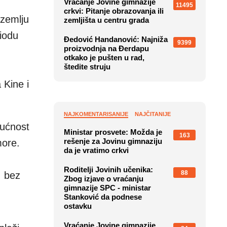
Vraćanje Jovine gimnazije
11495
crkvi: Pitanje obrazovanja ili
 zemlju
zemljišta u centru grada
riodu
Đedović Handanović: Najniža
9399
proizvodnja na Đerdapu
otkako je pušten u rad,
štedite struju
 Kine i
NAJKOMENTARISANIJE
NAJČITANIJE
gućnost
Ministar prosvete: Možda je
163
rešenje za Jovinu gimnaziju
more.
da je vratimo crkvi
Roditelji Jovinih učenika:
88
, bez
Zbog izjave o vraćanju
gimnazije SPC - ministar
Stanković da podnese
ostavku
Vraćanje Jovine gimnazije