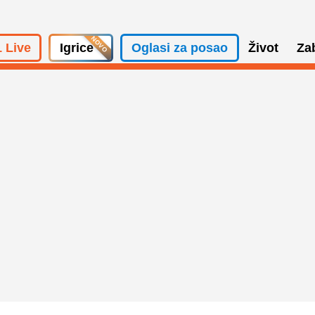
 Live
Igrice
Oglasi za posao
Život
Za