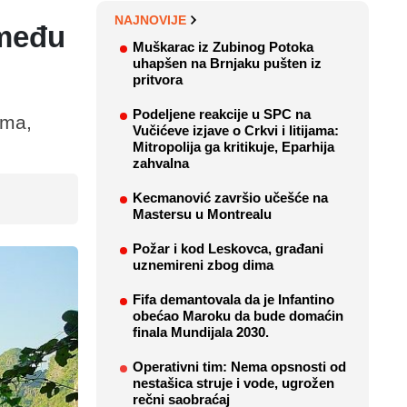
NAJNOVIJE
 među
Muškarac iz Zubinog Potoka
uhapšen na Brnjaku pušten iz
pritvora
Podeljene reakcije u SPC na
ama,
Vučićeve izjave o Crkvi i litijama:
Mitropolija ga kritikuje, Eparhija
zahvalna
Kecmanović završio učešće na
Mastersu u Montrealu
Požar i kod Leskovca, građani
uznemireni zbog dima
Fifa demantovala da je Infantino
obećao Maroku da bude domaćin
finala Mundijala 2030.
Operativni tim: Nema opsnosti od
nestašica struje i vode, ugrožen
rečni saobraćaj