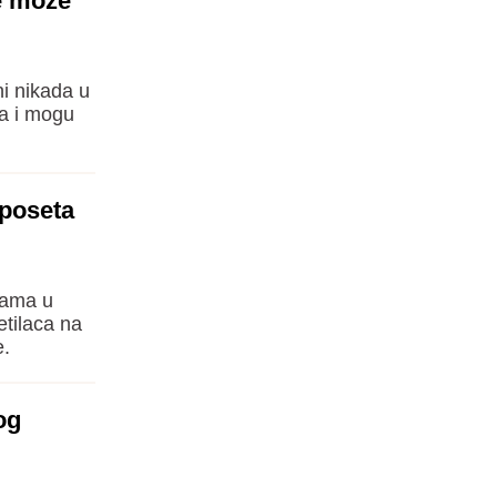
ne može
i nikada u
pa i mogu
 poseta
ijama u
etilaca na
e.
og