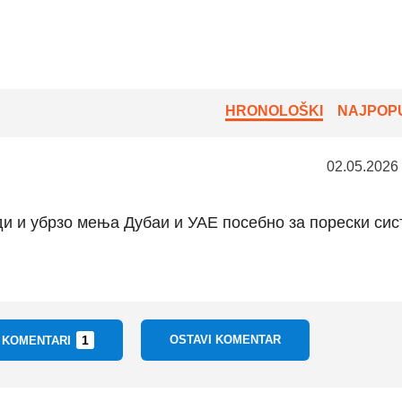
HRONOLOŠKI
NAJPOPU
02.05.2026
ди и убрзо мења Дубаи и УАЕ посебно за порески сис
1
OSTAVI KOMENTAR
I KOMENTARI