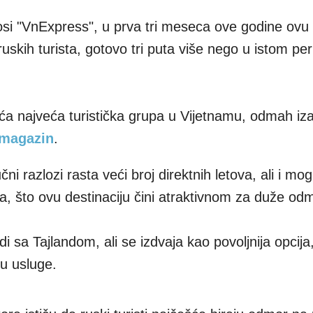
i "VnExpress", u prva tri meseca ove godine ovu
ruskih turista, gotovo tri puta više nego u istom pe
eća najveća turistička grupa u Vijetnamu, odmah iza
 magazin
.
ni razlozi rasta veći broj direktnih letova, ali i mo
, što ovu destinaciju čini atraktivnom za duže od
 sa Tajlandom, ali se izdvaja kao povoljnija opcija
u usluge.