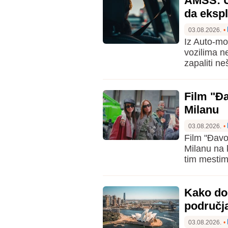
AMSS: U 
da ekspl
03.08.2026.
•
Iz Auto-mo
vozilima n
zapaliti neš
Film "Đa
Milanu
03.08.2026.
•
Film "Đavo
Milanu na 
tim mestim
Kako do 
područj
03.08.2026.
•