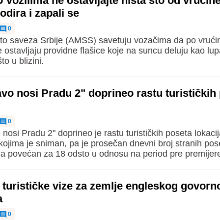
vozilima ne ostavljajte ništa što od vrući
odira i zapali se
0
to saveza Srbije (AMSS) savetuju vozačima da po vrućin
e ostavljaju providne flašice koje na suncu deluju kao lu
to u blizini.
vo nosi Pradu 2" doprineo rastu turističkih
0
 nosi Pradu 2" doprineo je rastu turističkih poseta lokac
kojima je sniman, pa je prosečan dnevni broj stranih pos
a povećan za 18 odsto u odnosu na period pre premijer
turističke vize za zemlje engleskog govorn
a
0