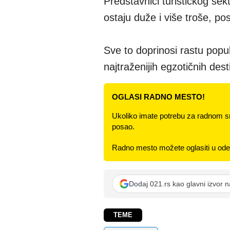
Predstavnici turističkog sekt
ostaju duže i više troše, p
Sve to doprinosi rastu popul
najtraženijih egzotičnih dest
OGLASI RADNO MESTO!
Ukoliko imate potrebu za radnom s
posao.
Radno mesto možete oglasiti u odel
Dodaj 021.rs kao glavni izvor 
TEME