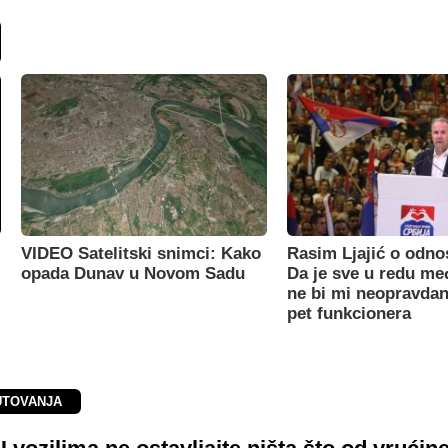
VIDEO Satelitski snimci: Kako
Rasim Ljajić o odno
opada Dunav u Novom Sadu
Da je sve u redu m
ne bi mi neopravdan
pet funkcionera
PUTOVANJA