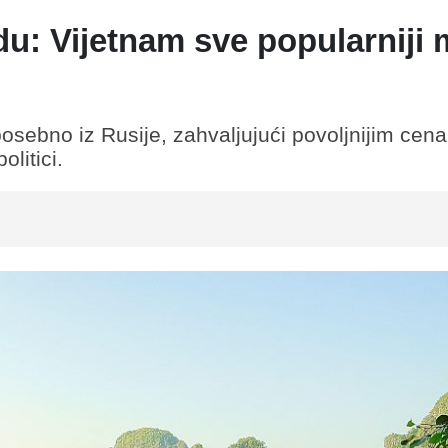
andu: Vijetnam sve popularniji
 posebno iz Rusije, zahvaljujući povoljnijim cen
olitici.