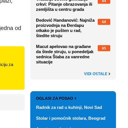
plaži,
84
crkvi: Pitanje obrazovanja ili
zemljišta u centru grada
Đedović Handanović: Najniža
69
proizvodnja na Đerdapu
 jedna od
otkako je pušten u rad,
štedite struju
Macut apelovao na građane
65
da štede struju, u ponedeljak
sednica Štaba za vanredne
situacije
ciju za
VIDI OSTALE
OGLASI ZA POSAO
Radnik za rad u kuhinji, Novi Sad
Stolar i pomoćnik stolara, Beograd