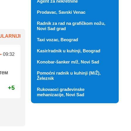
Agent za nekretnine
Prodavac, Savski Venac
Radnik za rad na grafičkom nožu,
Novi Sad grad
LARNIJI
Taxi vozac, Beograd
Kasir/radnik u kuhinji, Beograd
•
09:32
Konobar-šanker m/ž, Novi Sad
тем
Pomoćni radnik u kuhinji (M/Ž),
Železnik
+5
Rukovaoci građevinske
mehanizacije, Novi Sad