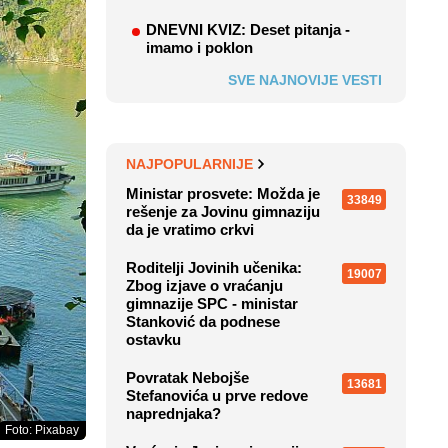
DNEVNI KVIZ: Deset pitanja -
imamo i poklon
SVE NAJNOVIJE VESTI
NAJPOPULARNIJE
Ministar prosvete: Možda je
33849
rešenje za Jovinu gimnaziju
da je vratimo crkvi
Roditelji Jovinih učenika:
19007
Zbog izjave o vraćanju
gimnazije SPC - ministar
Stanković da podnese
ostavku
Povratak Nebojše
13681
Stefanovića u prve redove
naprednjaka?
Foto: Pixabay