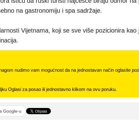
ora ističu da ruski turisti najčešće biraju odmor na 
osebno na gastronomiju i spa sadržaje.
arnosti Vijetnama, koji se sve više pozicionira kao
inacija.
nagom nudimo vam mogućnost da na jednostavan način oglasite pozi
jku Oglasi za posao ili jednostavno klikom na ovu poruku.
na Google-u