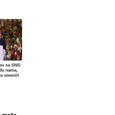
su sa SNS:
eđu nama,
o smenili