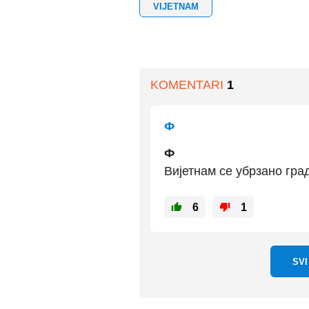
VIJETNAM
KOMENTARI
1
Ф
Ф
Вијетнам се убрзано гра
6
1
SV