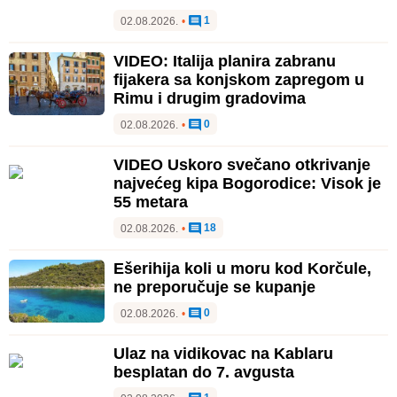
1
02.08.2026.
•
VIDEO: Italija planira zabranu
fijakera sa konjskom zapregom u
Rimu i drugim gradovima
0
02.08.2026.
•
VIDEO Uskoro svečano otkrivanje
najvećeg kipa Bogorodice: Visok je
55 metara
18
02.08.2026.
•
Ešerihija koli u moru kod Korčule,
ne preporučuje se kupanje
0
02.08.2026.
•
Ulaz na vidikovac na Kablaru
besplatan do 7. avgusta