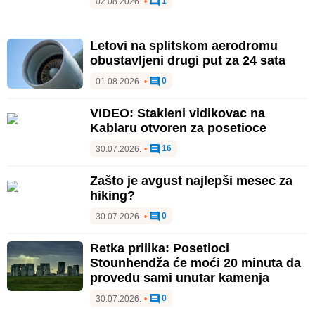
1
02.08.2026.
•
Letovi na splitskom aerodromu
obustavljeni drugi put za 24 sata
0
01.08.2026.
•
VIDEO: Stakleni vidikovac na
Kablaru otvoren za posetioce
16
30.07.2026.
•
Zašto je avgust najlepši mesec za
hiking?
0
30.07.2026.
•
Retka prilika: Posetioci
Stounhendža će moći 20 minuta da
provedu sami unutar kamenja
0
30.07.2026.
•