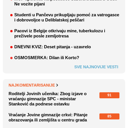
Ne vozite pijani
Studenti u Pančevu prikupljaju pomoć za vatrogasce
i dobrovoljce u Deliblatskoj peščari
Pacovi iz Belgije otkrivaju mine, tuberkulozu i
preživele posle zemljotresa
DNEVNI KVIZ: Deset pitanja - uzavrelo
OSMOSMERKA: Dilan ili Korto?
SVE NAJNOVIJE VESTI
NAJKOMENTARISANIJE
Roditelji Jovinih učenika: Zbog izjave o
91
vraćanju gimnazije SPC - ministar
Stanković da podnese ostavku
Vraćanje Jovine gimnazije crkvi: Pitanje
85
obrazovanja ili zemljišta u centru grada