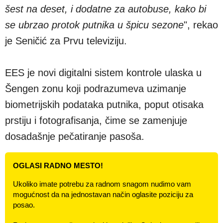
šest na deset, i dodatne za autobuse, kako bi
se ubrzao protok putnika u špicu sezone
", rekao
je Seničić za Prvu televiziju.
EES je novi digitalni sistem kontrole ulaska u
Šengen zonu koji podrazumeva uzimanje
biometrijskih podataka putnika, poput otisaka
prstiju i fotografisanja, čime se zamenjuje
dosadašnje pečatiranje pasoša.
OGLASI RADNO MESTO!
Ukoliko imate potrebu za radnom snagom nudimo vam
mogućnost da na jednostavan način oglasite poziciju za
posao.