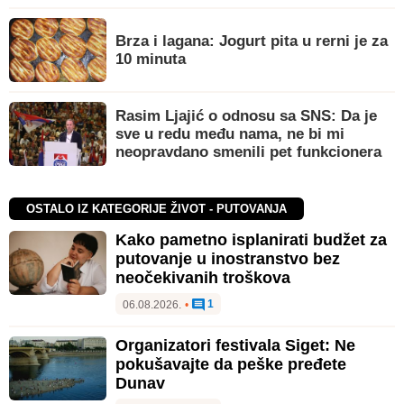
Brza i lagana: Jogurt pita u rerni je za
10 minuta
Rasim Ljajić o odnosu sa SNS: Da je
sve u redu među nama, ne bi mi
neopravdano smenili pet funkcionera
OSTALO IZ KATEGORIJE ŽIVOT - PUTOVANJA
Kako pametno isplanirati budžet za
putovanje u inostranstvo bez
neočekivanih troškova
1
06.08.2026.
•
Organizatori festivala Siget: Ne
pokušavajte da peške pređete
Dunav