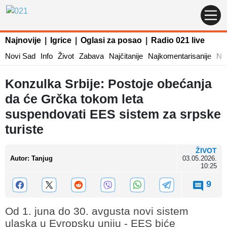
Najnovije
|
Igrice
|
Oglasi za posao
|
Radio 021 live
Novi Sad
Info
Život
Zabava
Najčitanije
Najkomentarisanije
Naj
Konzulka Srbije: Postoje obećanja
da će Grčka tokom leta
suspendovati EES sistem za srpske
turiste
ŽIVOT
Autor
:
Tanjug
03.05.2026.
10:25
9
Od 1. juna do 30. avgusta novi sistem
ulaska u Evropsku uniju - EES biće