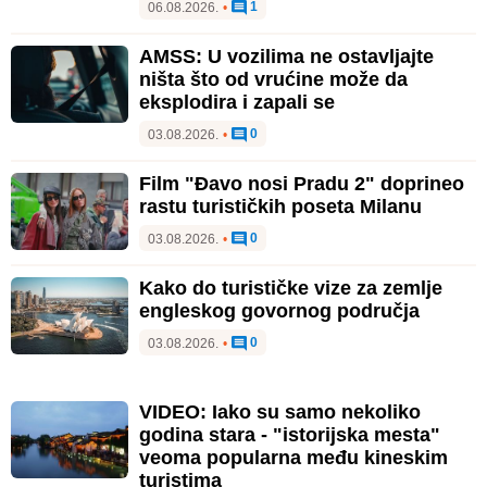
1
06.08.2026.
•
AMSS: U vozilima ne ostavljajte
ništa što od vrućine može da
eksplodira i zapali se
0
03.08.2026.
•
Film "Đavo nosi Pradu 2" doprineo
rastu turističkih poseta Milanu
0
03.08.2026.
•
Kako do turističke vize za zemlje
engleskog govornog područja
0
03.08.2026.
•
VIDEO: Iako su samo nekoliko
godina stara - "istorijska mesta"
veoma popularna među kineskim
turistima