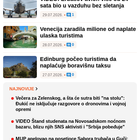
sata bio u vazduhu bez sletanja
1
29.07.2026.
•
Venecija zaradila milione od naplate
ulaska turistima
0
28.07.2026.
•
Edinburg počeo turistima da
naplaćuje boravišnu taksu
0
27.07.2026.
•
NAJNOVIJE
Večera za Zelenskog, a šta će sutra biti "na stolu":
Đukić ne isključuje razgovore o dronovima i vojnoj
opremi
VIDEO Štand studenata na Novosadskom noćnom
bazaru, blizu njih SNS aktivisti i "Srbija pobeđuje"
MUP apelovao na posetioce Sabora trubača u Guči: