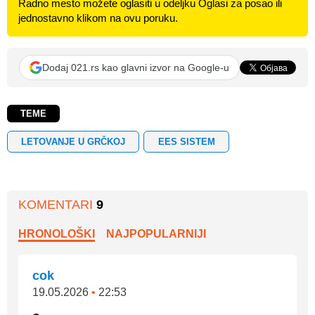
Radno mesto možete oglasiti u odeljku Oglasi za posao ili
jednostavno klikom na ovu poruku.
Dodaj 021.rs kao glavni izvor na Google-u
TEME
LETOVANJE U GRČKOJ
EES SISTEM
KOMENTARI
9
HRONOLOŠKI
NAJPOPULARNIJI
cok
19.05.2026
•
22:53