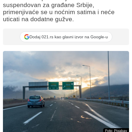
suspendovan za građane Srbije,
primenjivaće se u noćnim satima i neće
uticati na dodatne gužve.
Dodaj 021.rs kao glavni izvor na Google-u
Foto: Pixabay