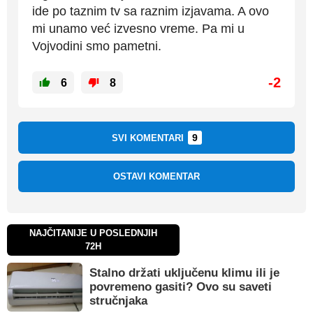
ide po taznim tv sa raznim izjavama. A ovo
mi unamo već izvesno vreme. Pa mi u
Vojvodini smo pametni.
-2
6
8
9
SVI KOMENTARI
OSTAVI KOMENTAR
NAJČITANIJE U POSLEDNJIH
72H
Stalno držati uključenu klimu ili je
povremeno gasiti? Ovo su saveti
stručnjaka