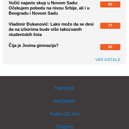
Vučić najavio skup u Novom Sadu:
85
Očekujem pobedu na nivou Srbije, ali i u
Beogradu i Novom Sadu
Vladimir Đukanović: Lako može da se desi
77
da na izborima bude više takozvanih
studentskih lista
Čija je Jovina gimnazija?
60
VIDI OSTALE
Najnovije
Najčitanije
Radio 021 live
Shopins