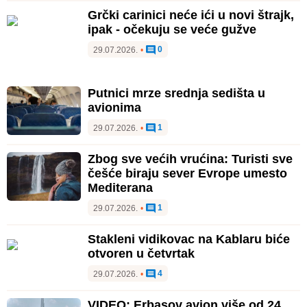
Grčki carinici neće ići u novi štrajk,
ipak - očekuju se veće gužve
0
29.07.2026.
•
Putnici mrze srednja sedišta u
avionima
1
29.07.2026.
•
Zbog sve većih vrućina: Turisti sve
češće biraju sever Evrope umesto
Mediterana
1
29.07.2026.
•
Stakleni vidikovac na Kablaru biće
otvoren u četvrtak
4
29.07.2026.
•
VIDEO: Erbasov avion više od 24