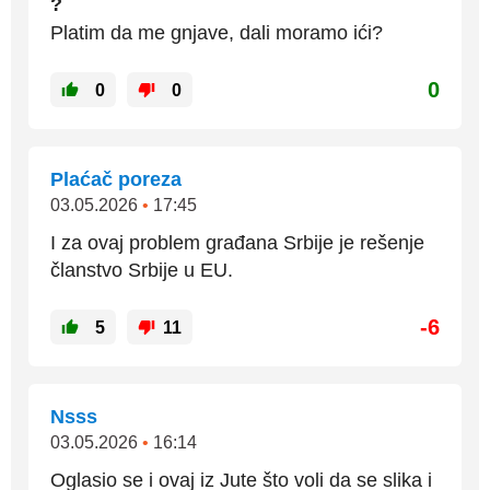
?
Platim da me gnjave, dali moramo ići?
0
0
0
Plaćač poreza
03.05.2026
•
17:45
I za ovaj problem građana Srbije je rešenje
članstvo Srbije u EU.
-6
5
11
Nsss
03.05.2026
•
16:14
Oglasio se i ovaj iz Jute što voli da se slika i