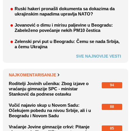
Ruski hakeri pronašli dokumenta sa dokazima da
ukrajinskim napadima upravlja NATO?
Jovanović o dimu i mirisu paljevine u Beogradu:
Zabeleženo povećanje nekih PM10 čestica
Zelenski prvi put u Beogradu: Čemu se nada Srbija,
a čemu Ukrajina
SVE NAJNOVIJE VESTI
NAJKOMENTARISANIJE
Roditelji Jovinih učenika: Zbog izjave o
94
vraćanju gimnazije SPC - ministar
Stanković da podnese ostavku
Vučić najavio skup u Novom Sadu:
88
Očekujem pobedu na nivou Srbije, ali i u
Beogradu i Novom Sadu
Vraćanje Jovine gimnazije crkvi: Pitanje
85