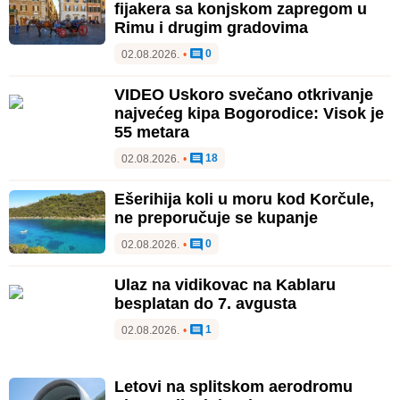
fijakera sa konjskom zapregom u
Rimu i drugim gradovima
0
02.08.2026.
•
VIDEO Uskoro svečano otkrivanje
najvećeg kipa Bogorodice: Visok je
55 metara
18
02.08.2026.
•
Ešerihija koli u moru kod Korčule,
ne preporučuje se kupanje
0
02.08.2026.
•
Ulaz na vidikovac na Kablaru
besplatan do 7. avgusta
1
02.08.2026.
•
Letovi na splitskom aerodromu