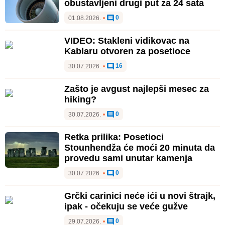
obustavljeni drugi put za 24 sata
0
01.08.2026.
•
VIDEO: Stakleni vidikovac na
Kablaru otvoren za posetioce
16
30.07.2026.
•
Zašto je avgust najlepši mesec za
hiking?
0
30.07.2026.
•
Retka prilika: Posetioci
Stounhendža će moći 20 minuta da
provedu sami unutar kamenja
0
30.07.2026.
•
Grčki carinici neće ići u novi štrajk,
ipak - očekuju se veće gužve
0
29.07.2026.
•