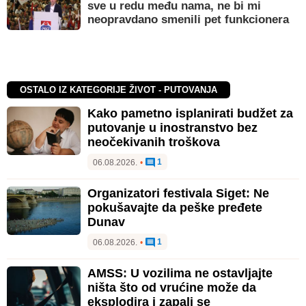
sve u redu među nama, ne bi mi
neopravdano smenili pet funkcionera
OSTALO IZ KATEGORIJE ŽIVOT - PUTOVANJA
Kako pametno isplanirati budžet za
putovanje u inostranstvo bez
neočekivanih troškova
1
06.08.2026.
•
Organizatori festivala Siget: Ne
pokušavajte da peške pređete
Dunav
1
06.08.2026.
•
AMSS: U vozilima ne ostavljajte
ništa što od vrućine može da
eksplodira i zapali se