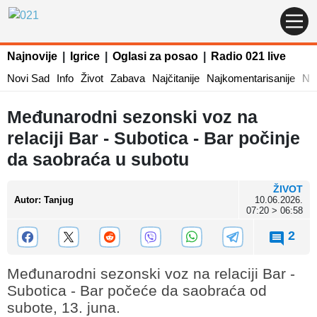
Najnovije
|
Igrice
|
Oglasi za posao
|
Radio 021 live
Novi Sad
Info
Život
Zabava
Najčitanije
Najkomentarisanije
Naj
Međunarodni sezonski voz na
relaciji Bar - Subotica - Bar počinje
da saobraća u subotu
ŽIVOT
Autor
:
Tanjug
10.06.2026.
07:20 > 06:58
2
Međunarodni sezonski voz na relaciji Bar -
Subotica - Bar počeće da saobraća od
subote, 13. juna.