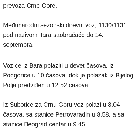
prevoza Crne Gore.
Međunarodni sezonski dnevni voz, 1130/1131
pod nazivom Tara saobraćaće do 14.
septembra.
Voz će iz Bara polaziti u devet časova, iz
Podgorice u 10 časova, dok je polazak iz Bijelog
Polja predviđen u 12.52 časova.
Iz Subotice za Crnu Goru voz polazi u 8.04
časova, sa stanice Petrovaradin u 8.58, a sa
stanice Beograd centar u 9.45.