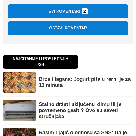
2
SVI KOMENTARI
OSTAVI KOMENTAR
NAJČITANIJE U POSLEDNJIH
72H
Brza i lagana: Jogurt pita u rerni je za
10 minuta
Stalno držati uključenu klimu ili je
povremeno gasiti? Ovo su saveti
stručnjaka
Rasim Ljajić o odnosu sa SNS: Da je