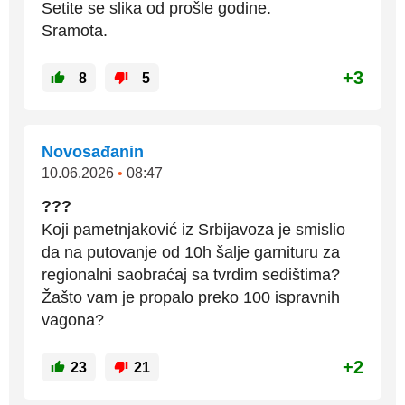
Setite se slika od prošle godine.
Sramota.
+3
8
5
Novosađanin
10.06.2026
•
08:47
???
Koji pametnjaković iz Srbijavoza je smislio
da na putovanje od 10h šalje garnituru za
regionalni saobraćaj sa tvrdim sedištima?
Žašto vam je propalo preko 100 ispravnih
vagona?
+2
23
21