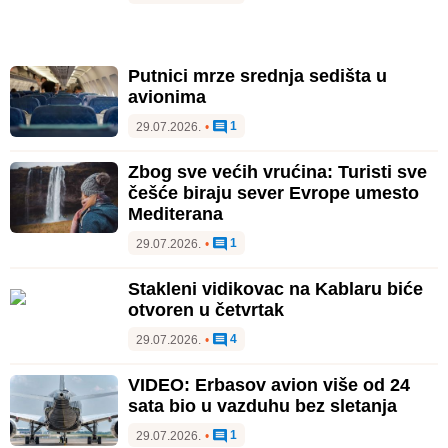
Putnici mrze srednja sedišta u
avionima
1
29.07.2026.
•
Zbog sve većih vrućina: Turisti sve
češće biraju sever Evrope umesto
Mediterana
1
29.07.2026.
•
Stakleni vidikovac na Kablaru biće
otvoren u četvrtak
4
29.07.2026.
•
VIDEO: Erbasov avion više od 24
sata bio u vazduhu bez sletanja
1
29.07.2026.
•