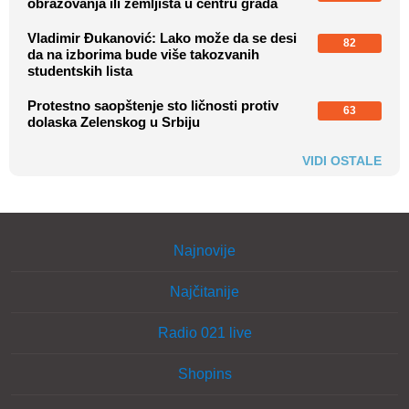
obrazovanja ili zemljišta u centru grada
Vladimir Đukanović: Lako može da se desi
82
da na izborima bude više takozvanih
studentskih lista
Protestno saopštenje sto ličnosti protiv
63
dolaska Zelenskog u Srbiju
VIDI OSTALE
Najnovije
Najčitanije
Radio 021 live
Shopins