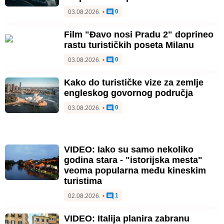
0
03.08.2026.
•
Film "Đavo nosi Pradu 2" doprineo
rastu turističkih poseta Milanu
0
03.08.2026.
•
Kako do turističke vize za zemlje
engleskog govornog područja
0
03.08.2026.
•
VIDEO: Iako su samo nekoliko
godina stara - "istorijska mesta"
veoma popularna među kineskim
turistima
1
02.08.2026.
•
VIDEO: Italija planira zabranu