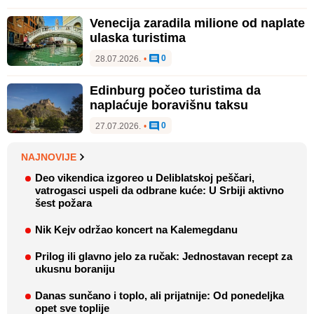
Venecija zaradila milione od naplate
ulaska turistima
0
28.07.2026.
•
Edinburg počeo turistima da
naplaćuje boravišnu taksu
0
27.07.2026.
•
NAJNOVIJE
Deo vikendica izgoreo u Deliblatskoj peščari,
vatrogasci uspeli da odbrane kuće: U Srbiji aktivno
šest požara
Nik Kejv održao koncert na Kalemegdanu
Prilog ili glavno jelo za ručak: Jednostavan recept za
ukusnu boraniju
Danas sunčano i toplo, ali prijatnije: Od ponedeljka
opet sve toplije