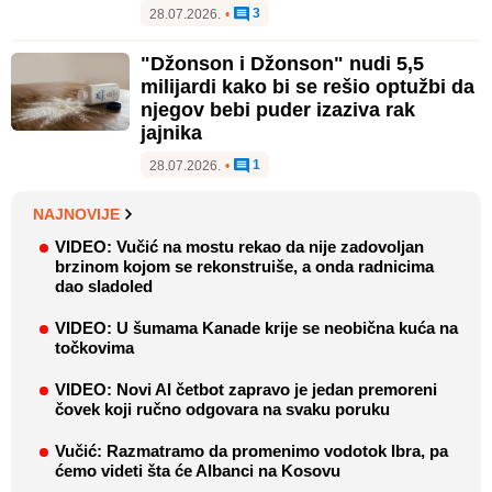
3
28.07.2026.
•
"Džonson i Džonson" nudi 5,5
milijardi kako bi se rešio optužbi da
njegov bebi puder izaziva rak
jajnika
1
28.07.2026.
•
NAJNOVIJE
VIDEO: Vučić na mostu rekao da nije zadovoljan
brzinom kojom se rekonstruiše, a onda radnicima
dao sladoled
VIDEO: U šumama Kanade krije se neobična kuća na
točkovima
VIDEO: Novi AI četbot zapravo je jedan premoreni
čovek koji ručno odgovara na svaku poruku
Vučić: Razmatramo da promenimo vodotok Ibra, pa
ćemo videti šta će Albanci na Kosovu