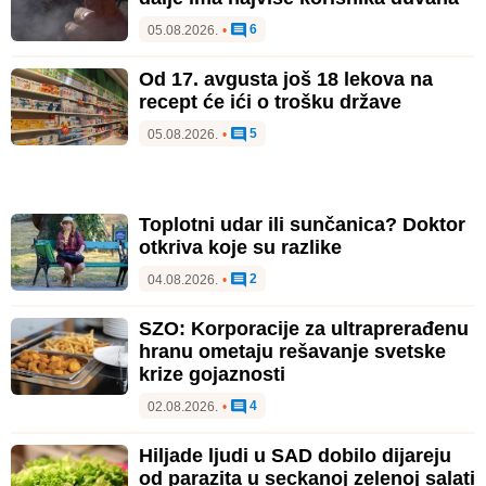
6
05.08.2026.
•
Od 17. avgusta još 18 lekova na
recept će ići o trošku države
5
05.08.2026.
•
Toplotni udar ili sunčanica? Doktor
otkriva koje su razlike
2
04.08.2026.
•
SZO: Korporacije za ultraprerađenu
hranu ometaju rešavanje svetske
krize gojaznosti
4
02.08.2026.
•
Hiljade ljudi u SAD dobilo dijareju
od parazita u seckanoj zelenoj salati