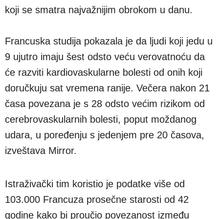
koji se smatra najvažnijim obrokom u danu.
Francuska studija pokazala je da ljudi koji jedu u
9 ujutro imaju šest odsto veću verovatnoću da
će razviti kardiovaskularne bolesti od onih koji
doručkuju sat vremena ranije. Večera nakon 21
časa povezana je s 28 odsto većim rizikom od
cerebrovaskularnih bolesti, poput moždanog
udara, u poređenju s jedenjem pre 20 časova,
izveštava Mirror.
Istraživački tim koristio je podatke više od
103.000 Francuza prosečne starosti od 42
godine kako bi proučio povezanost između