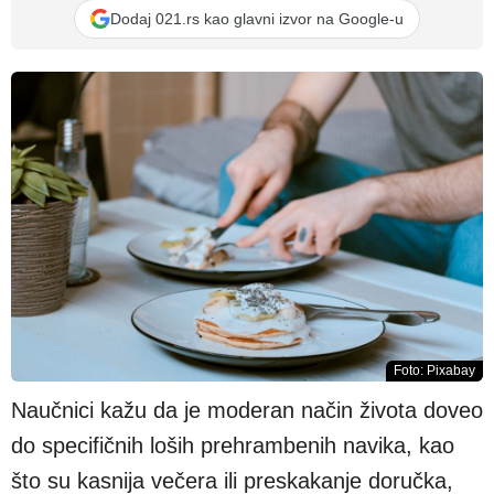
Dodaj 021.rs kao glavni izvor na Google-u
Foto: Pixabay
Naučnici kažu da je moderan način života doveo
do specifičnih loših prehrambenih navika, kao
što su kasnija večera ili preskakanje doručka,