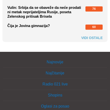
Vulin: Srbija da se obaveže da neće prodati
76
ni metak neprijateljima Rusije, poseta
Zelenskog pritisak Brisela
Čija je Jovina gimnazija?
60
VIDI OSTALE
Najnovije
Najčitanije
Radio 021 live
Shopins
Oglasi za posao