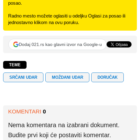
posao.
Radno mesto možete oglasiti u odeljku Oglasi za posao ili
jednostavno klikom na ovu poruku.
Dodaj 021.rs kao glavni izvor na Google-u
TEME
SRČANI UDAR
MOŽDANI UDAR
DORUČAK
KOMENTARI
0
Nema komentara na izabrani dokument.
Budite prvi koji će postaviti komentar.