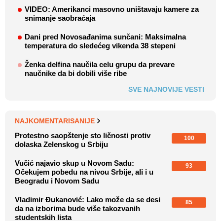
VIDEO: Amerikanci masovno uništavaju kamere za
snimanje saobraćaja
Dani pred Novosađanima sunčani: Maksimalna
temperatura do sledećeg vikenda 38 stepeni
Ženka delfina naučila celu grupu da prevare
naučnike da bi dobili više ribe
SVE NAJNOVIJE VESTI
NAJKOMENTARISANIJE
Protestno saopštenje sto ličnosti protiv
100
dolaska Zelenskog u Srbiju
Vučić najavio skup u Novom Sadu:
93
Očekujem pobedu na nivou Srbije, ali i u
Beogradu i Novom Sadu
Vladimir Đukanović: Lako može da se desi
85
da na izborima bude više takozvanih
studentskih lista