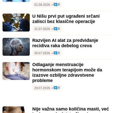
0
01.08.2026.
•
U Nišu prvi put ugrađeni srčani
zalisci bez klasične operacije
0
31.07.2026.
•
Razvijen AI alat za predviđanje
recidiva raka debelog creva
0
30.07.2026.
•
Odlaganje menstruacije
hormonskom terapijom može da
izazove ozbiljne zdravstvene
probleme
0
29.07.2026.
•
Nije važna samo količina masti, već