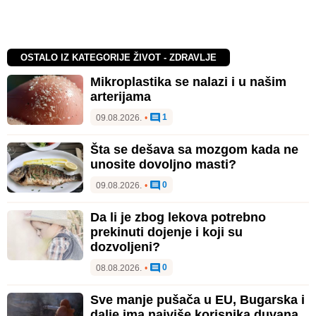
OSTALO IZ KATEGORIJE ŽIVOT - ZDRAVLJE
Mikroplastika se nalazi i u našim
arterijama
1
09.08.2026.
•
Šta se dešava sa mozgom kada ne
unosite dovoljno masti?
0
09.08.2026.
•
Da li je zbog lekova potrebno
prekinuti dojenje i koji su
dozvoljeni?
0
08.08.2026.
•
Sve manje pušača u EU, Bugarska i
dalje ima najviše korisnika duvana