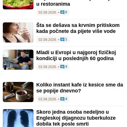
u restoranima
0
02.08.2026.
•
Šta se dešava sa krvnim pritiskom
kada počnete da pijete više vode
1
02.08.2026.
•
Mladi u Evropi u najgoroj fizičkoj
kondiciji u poslednjih 60 godina
4
02.08.2026.
•
Koliko instant kafe iz kesice sme da
se popije dnevno?
4
02.08.2026.
•
Skoro jedna osoba nedeljno u
Engleskoj dijagnozu tuberkuloze
dobila tek posle smrti