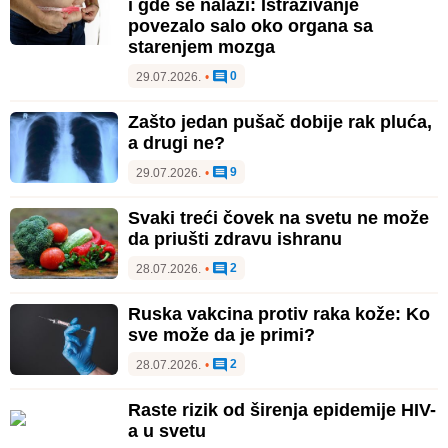
i gde se nalazi: Istraživanje
povezalo salo oko organa sa
starenjem mozga
0
29.07.2026.
•
Zašto jedan pušač dobije rak pluća,
a drugi ne?
9
29.07.2026.
•
Svaki treći čovek na svetu ne može
da priušti zdravu ishranu
2
28.07.2026.
•
Ruska vakcina protiv raka kože: Ko
sve može da je primi?
2
28.07.2026.
•
Raste rizik od širenja epidemije HIV-
a u svetu