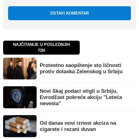
OSTAVI KOMENTAR
NAJČITANIJE U POSLEDNJIH
72H
Protestno saopštenje sto ličnosti
protiv dolaska Zelenskog u Srbiju
Novi Skaj podaci stigli u Srbiju,
Evrodžast pokreće akciju "Leteća
nevesta"
Od danas novi iznosi akciza na
cigarete i rezani duvan