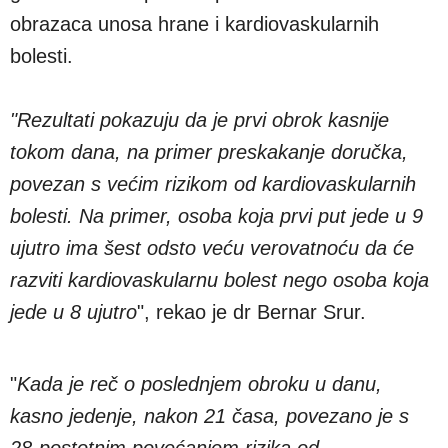
obrazaca unosa hrane i kardiovaskularnih
bolesti.
"Rezultati pokazuju da je prvi obrok kasnije
tokom dana, na primer preskakanje doručka,
povezan s većim rizikom od kardiovaskularnih
bolesti. Na primer, osoba koja prvi put jede u 9
ujutro ima šest odsto veću verovatnoću da će
razviti kardiovaskularnu bolest nego osoba koja
jede u 8 ujutro
", rekao je dr Bernar Srur.
"
Kada je reč o poslednjem obroku u danu,
kasno jedenje, nakon 21 časa, povezano je s
28-postotnim povećanjem rizika od