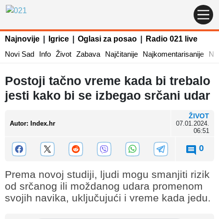
Najnovije
|
Igrice
|
Oglasi za posao
|
Radio 021 live
Novi Sad
Info
Život
Zabava
Najčitanije
Najkomentarisanije
Naj
Postoji tačno vreme kada bi trebalo
jesti kako bi se izbegao srčani udar
ŽIVOT
Autor
:
Index.hr
07.01.2024.
06:51
0
Prema novoj studiji, ljudi mogu smanjiti rizik
od srčanog ili moždanog udara promenom
svojih navika, uključujući i vreme kada jedu.