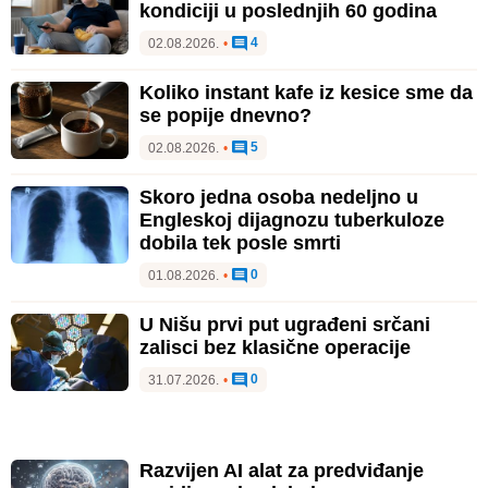
kondiciji u poslednjih 60 godina
4
02.08.2026.
•
Koliko instant kafe iz kesice sme da
se popije dnevno?
5
02.08.2026.
•
Skoro jedna osoba nedeljno u
Engleskoj dijagnozu tuberkuloze
dobila tek posle smrti
0
01.08.2026.
•
U Nišu prvi put ugrađeni srčani
zalisci bez klasične operacije
0
31.07.2026.
•
Razvijen AI alat za predviđanje