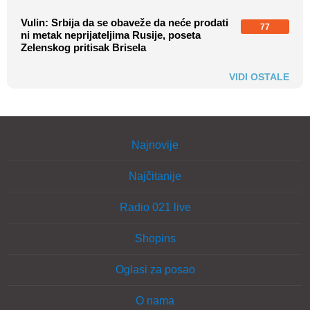
Vulin: Srbija da se obaveže da neće prodati
77
ni metak neprijateljima Rusije, poseta
Zelenskog pritisak Brisela
VIDI OSTALE
Najnovije
Najčitanije
Radio 021 live
Shopins
Oglasi za posao
O nama