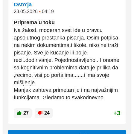
Osto'ja
23.05.2026
•
04:19
Priprema u toku
Na žalost, moderan svet ide u pravcu
apsolutnog prestanka pisanja. Osim potpisa
na nekim dokumentima,i škole, niko ne traži
pisanje. Sve je kucanje ili bolje
reći..dodirivanje. Pojednostavljeno . I onome
sa kognitivnim problemima data je prilika da
,recimo, visi po portalima.......i ima svoje
mišljenje.
Manjak zahteva primetan je i na najvažnijim
funkcijama. Gledamo to svakodnevno.
+3
27
24