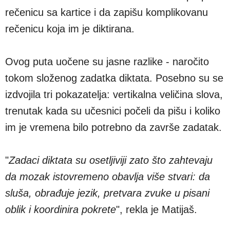
rečenicu sa kartice i da zapišu komplikovanu
rečenicu koja im je diktirana.
Ovog puta uočene su jasne razlike - naročito
tokom složenog zadatka diktata. Posebno su se
izdvojila tri pokazatelja: vertikalna veličina slova,
trenutak kada su učesnici počeli da pišu i koliko
im je vremena bilo potrebno da završe zadatak.
"
Zadaci diktata su osetljiviji zato što zahtevaju
da mozak istovremeno obavlja više stvari: da
sluša, obrađuje jezik, pretvara zvuke u pisani
oblik i koordinira pokrete
", rekla je Matijaš.