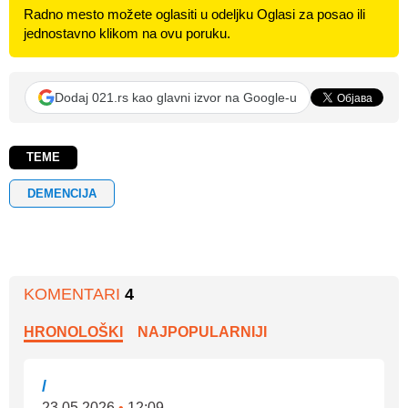
Radno mesto možete oglasiti u odeljku Oglasi za posao ili
jednostavno klikom na ovu poruku.
Dodaj 021.rs kao glavni izvor na Google-u
TEME
DEMENCIJA
KOMENTARI
4
HRONOLOŠKI
NAJPOPULARNIJI
/
23.05.2026
•
12:09