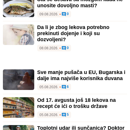
unosite dovoljno masti?
0
09.08.2026.
•
Da li je zbog lekova potrebno
prekinuti dojenje i koji su
dozvoljeni?
0
08.08.2026.
•
Sve manje pušača u EU, Bugarska i
dalje ima najviše korisnika duvana
6
05.08.2026.
•
Od 17. avgusta još 18 lekova na
recept će ići o trošku države
5
05.08.2026.
•
Toplotni udar ili sunčanica? Doktor