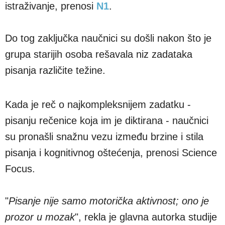
istraživanje, prenosi
N1
.
Do tog zaključka naučnici su došli nakon što je
grupa starijih osoba rešavala niz zadataka
pisanja različite težine.
Kada je reč o najkompleksnijem zadatku -
pisanju rečenice koja im je diktirana - naučnici
su pronašli snažnu vezu između brzine i stila
pisanja i kognitivnog oštećenja, prenosi Science
Focus.
"
Pisanje nije samo motorička aktivnost; ono je
prozor u mozak
", rekla je glavna autorka studije