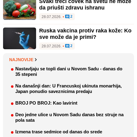
Svaki treći čovek na svetu ne može
da priušti zdravu ishranu
2
28.07.2026.
•
Ruska vakcina protiv raka kože: Ko
sve može da je primi?
2
28.07.2026.
•
NAJNOVIJE
Nastavljaju se topli dani u Novom Sadu - danas do
35 stepeni
Na današnji dan: U Francuskoj ukinuta monarhija,
Japan ponudio saveznicima predaju
BROJ PO BROJ: Kao lavirint
Deo jedne ulice u Novom Sadu danas bez struje na
pola sata
Izmena trase sedmice od danas do srede