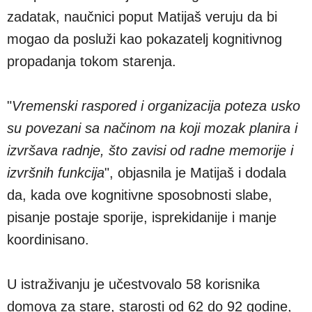
zadatak, naučnici poput Matijaš veruju da bi
mogao da posluži kao pokazatelj kognitivnog
propadanja tokom starenja.
"
Vremenski raspored i organizacija poteza usko
su povezani sa načinom na koji mozak planira i
izvršava radnje, što zavisi od radne memorije i
izvršnih funkcija
", objasnila je Matijaš i dodala
da, kada ove kognitivne sposobnosti slabe,
pisanje postaje sporije, isprekidanije i manje
koordinisano.
U istraživanju je učestvovalo 58 korisnika
domova za stare, starosti od 62 do 92 godine,