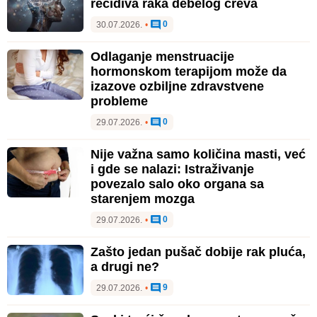
recidiva raka debelog creva
0
30.07.2026.
•
Odlaganje menstruacije
hormonskom terapijom može da
izazove ozbiljne zdravstvene
probleme
0
29.07.2026.
•
Nije važna samo količina masti, već
i gde se nalazi: Istraživanje
povezalo salo oko organa sa
starenjem mozga
0
29.07.2026.
•
Zašto jedan pušač dobije rak pluća,
a drugi ne?
9
29.07.2026.
•