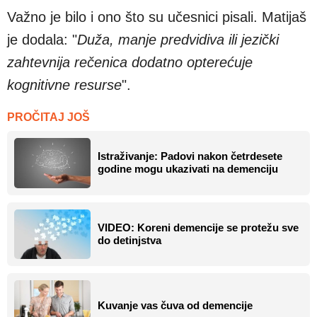
Važno je bilo i ono što su učesnici pisali. Matijaš
je dodala: "
Duža, manje predvidiva ili jezički
zahtevnija rečenica dodatno opterećuje
kognitivne resurse
".
PROČITAJ JOŠ
Istraživanje: Padovi nakon četrdesete
godine mogu ukazivati na demenciju
VIDEO: Koreni demencije se protežu sve
do detinjstva
Kuvanje vas čuva od demencije