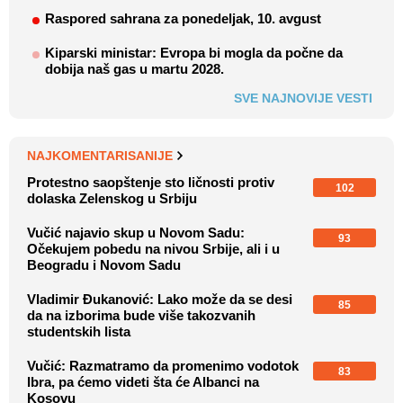
Raspored sahrana za ponedeljak, 10. avgust
Kiparski ministar: Evropa bi mogla da počne da
dobija naš gas u martu 2028.
SVE NAJNOVIJE VESTI
NAJKOMENTARISANIJE
Protestno saopštenje sto ličnosti protiv
102
dolaska Zelenskog u Srbiju
Vučić najavio skup u Novom Sadu:
93
Očekujem pobedu na nivou Srbije, ali i u
Beogradu i Novom Sadu
Vladimir Đukanović: Lako može da se desi
85
da na izborima bude više takozvanih
studentskih lista
Vučić: Razmatramo da promenimo vodotok
83
Ibra, pa ćemo videti šta će Albanci na
Kosovu