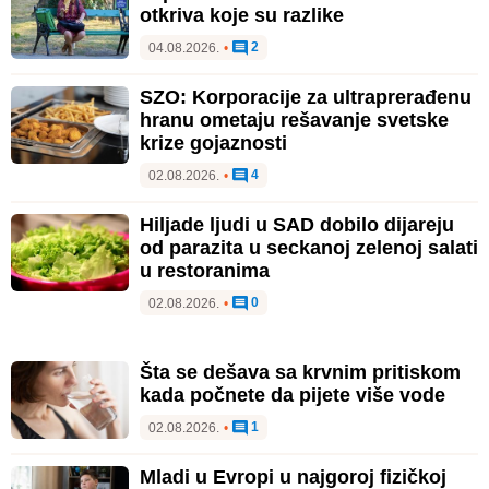
otkriva koje su razlike
2
04.08.2026.
•
SZO: Korporacije za ultraprerađenu
hranu ometaju rešavanje svetske
krize gojaznosti
4
02.08.2026.
•
Hiljade ljudi u SAD dobilo dijareju
od parazita u seckanoj zelenoj salati
u restoranima
0
02.08.2026.
•
Šta se dešava sa krvnim pritiskom
kada počnete da pijete više vode
1
02.08.2026.
•
Mladi u Evropi u najgoroj fizičkoj