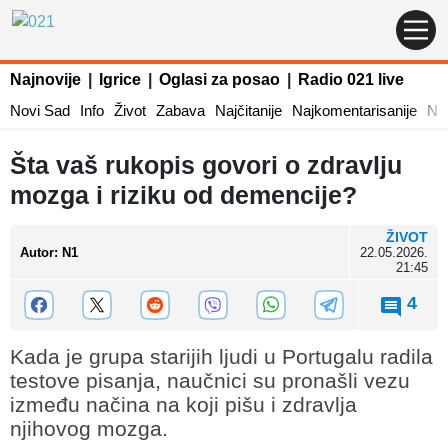
Najnovije
|
Igrice
|
Oglasi za posao
|
Radio 021 live
Novi Sad
Info
Život
Zabava
Najčitanije
Najkomentarisanije
Naj
Šta vaš rukopis govori o zdravlju
mozga i riziku od demencije?
ŽIVOT
Autor
:
N1
22.05.2026.
21:45
4
Kada je grupa starijih ljudi u Portugalu radila
testove pisanja, naučnici su pronašli vezu
između načina na koji pišu i zdravlja
njihovog mozga.