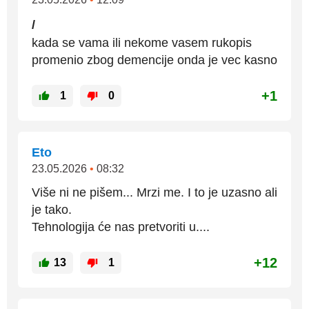
/
kada se vama ili nekome vasem rukopis
promenio zbog demencije onda je vec kasno
+1
1
0
Eto
23.05.2026
•
08:32
Više ni ne pišem... Mrzi me. I to je uzasno ali
je tako.
Tehnologija će nas pretvoriti u....
+12
13
1