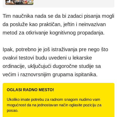
Tim naučnika nada se da bi zadaci pisanja mogli
da posluže kao praktičan, jeftin i neinvazivan
metod za otkrivanje kognitivnog propadanja.
Ipak, potrebno je još istraživanja pre nego što
ovakvi testovi budu uvedeni u lekarske
ordinacije, uključujući dugoročne studije sa
većim i raznovrsnijim grupama ispitanika.
OGLASI RADNO MESTO!
Ukoliko imate potrebu za radnom snagom nudimo vam
mogućnost da na jednostavan način oglasite poziciju za
posao.