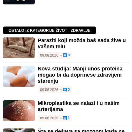
OSTALO IZ KATEGORIJE ŽIVOT - ZDRAVLJE
Paraziti koji možda baš sada žive u
vašem telu
0
09.08.2026.
•
Nova studija: Manji unos proteina
mogao bi da doprinese zdravijem
starenju
0
09.08.2026.
•
Mikroplastika se nalazi i u našim
arterijama
1
09.08.2026.
•
Šta se dešava sa mozgom kada ne