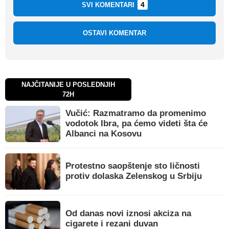
4
SVI KOMENTARI
OSTAVI KOMENTAR
NAJČITANIJE U POSLEDNJIH
72H
Vučić: Razmatramo da promenimo
vodotok Ibra, pa ćemo videti šta će
Albanci na Kosovu
Protestno saopštenje sto ličnosti
protiv dolaska Zelenskog u Srbiju
Od danas novi iznosi akciza na
cigarete i rezani duvan