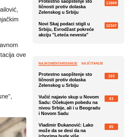
Protestno saopštenje sto
13869
ličnosti protiv dolaska
ilović,
Zelenskog u Srbiju
njačkim
Novi Skaj podaci stigli u
10347
Srbiju, Evrodžast pokreće
akciju "Leteća nevesta"
glavnom
tacija ove
NAJKOMENTARISANIJE
NAJČITANIJE
Protestno saopštenje sto
103
ličnosti protiv dolaska
Zelenskog u Srbiju
sne",
Vučić najavio skup u Novom
93
Sadu: Očekujem pobedu na
nivou Srbije, ali i u Beogradu
i Novom Sadu
Vladimir Đukanović: Lako
85
može da se desi da na
izborima bude više