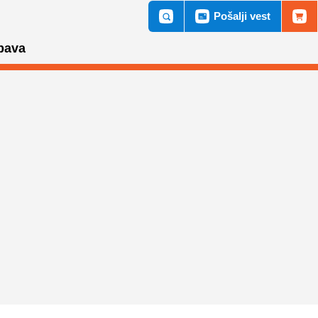
Pošalji vest
bava