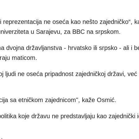
 i reprezentacija ne oseća kao nešto zajedničko“, 
univerziteta u Sarajevu, za BBC na srpskom.
a dvojna državljanstva - hrvatsko ili srpsko - ali i 
raju maticom.
 ljudi ne oseća pripadnost zajedničkoj državi, već
kacija sa etničkom zajednicom", kaže Osmić.
politika koje državu ne predstavljaju kao zajednički i