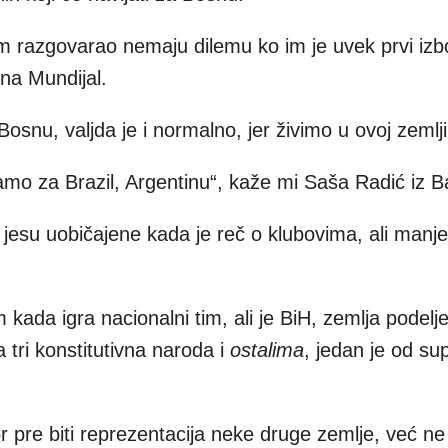
m razgovarao nemaju dilemu ko im je uvek prvi izbo
a na Mundijal.
osnu, valjda je i normalno, jer živimo u ovoj zemlji
amo za Brazil, Argentinu“, kaže mi Saša Radić iz B
jesu uobičajene kada je reč o klubovima, ali manj
kada igra nacionalni tim, ali je BiH, zemlja podelj
a tri konstitutivna naroda i
ostalima
, jedan je od su
pre biti reprezentacija neke druge zemlje, već ne 