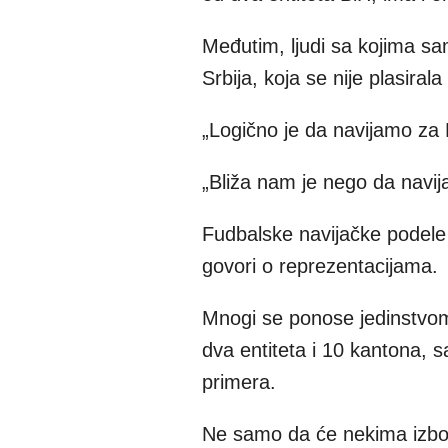
Međutim, ljudi sa kojima sa
Srbija, koja se nije plasiral
„Logično je da navijamo za B
„Bliža nam je nego da navij
Fudbalske navijačke podele 
govori o reprezentacijama.
Mnogi se ponose jedinstvom 
dva entiteta i 10 kantona, s
primera.
Ne samo da će nekima izbor 