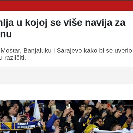
ja u kojoj se više navija za
inu
 Mostar, Banjaluku i Sarajevo kako bi se uveri
različiti.