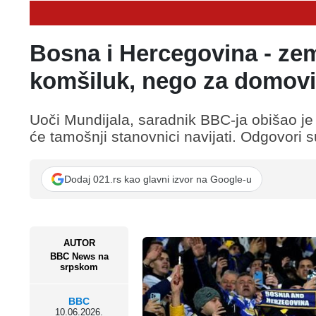
Bosna i Hercegovina - zeml
komšiluk, nego za domov
Uoči Mundijala, saradnik BBC-ja obišao je
će tamošnji stanovnici navijati. Odgovori su 
Dodaj 021.rs kao glavni izvor na Google-u
AUTOR
BBC News na
srpskom
BBC
10.06.2026.