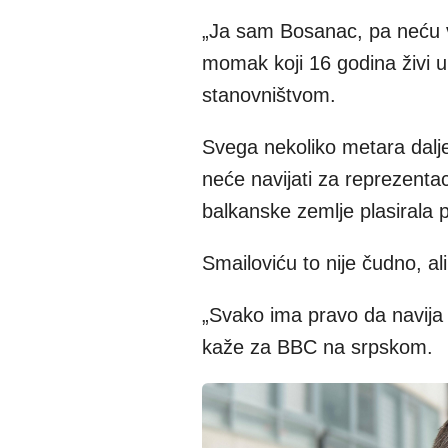
„Ja sam Bosanac, pa neću v
momak koji 16 godina živi 
stanovništvom.
Svega nekoliko metara dalj
neće navijati za reprezenta
balkanske zemlje plasirala 
Smailoviću to nije čudno, ali 
„Svako ima pravo da navija
kaže za BBC na srpskom.