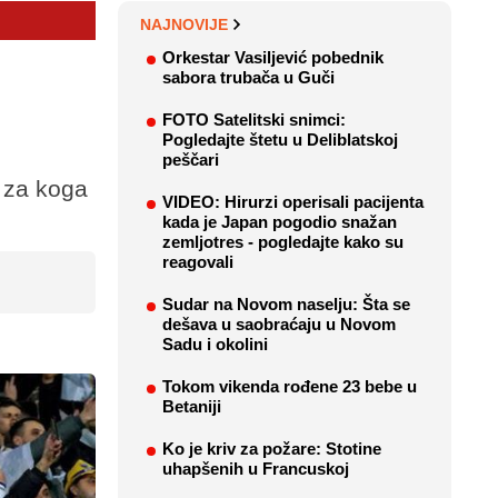
NAJNOVIJE
Orkestar Vasiljević pobednik
sabora trubača u Guči
FOTO Satelitski snimci:
Pogledajte štetu u Deliblatskoj
peščari
o za koga
VIDEO: Hirurzi operisali pacijenta
kada je Japan pogodio snažan
zemljotres - pogledajte kako su
reagovali
Sudar na Novom naselju: Šta se
dešava u saobraćaju u Novom
Sadu i okolini
Tokom vikenda rođene 23 bebe u
Betaniji
Ko je kriv za požare: Stotine
uhapšenih u Francuskoj