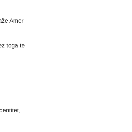
kaže Amer
bez toga te
dentitet,