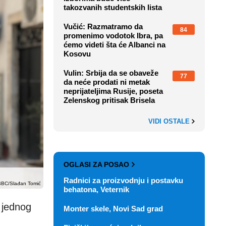
takozvanih studentskih lista
Vučić: Razmatramo da
84
promenimo vodotok Ibra, pa
ćemo videti šta će Albanci na
Kosovu
Vulin: Srbija da se obaveže
77
da neće prodati ni metak
neprijateljima Rusije, poseta
Zelenskog pritisak Brisela
VIDI OSTALE
OGLASI ZA POSAO
Radnici za proizvodnju i postavku
BBC/Slađan Tomić
behatona, Veternik
 jednog
Monter skele, Novi Sad grad