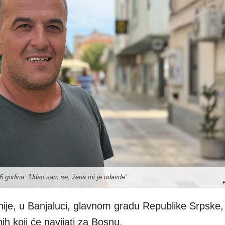
6 godina: 'Udao sam se, žena mi je odavde'
ije, u Banjaluci, glavnom gradu Republike Srpske,
ih koji će navijati za Bosnu.