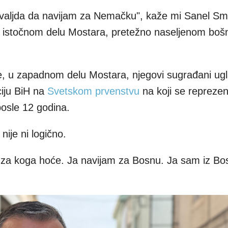
aljda da navijam za Nemačku", kaže mi Sanel Sma
u istočnom delu Mostara, pretežno naseljenom boš
e, u zapadnom delu Mostara, njegovi sugrađani u
ciju BiH na
Svetskom prvenstvu
na koji se reprezen
posle 12 godina.
nije ni logično.
 za koga hoće. Ja navijam za Bosnu. Ja sam iz Bo