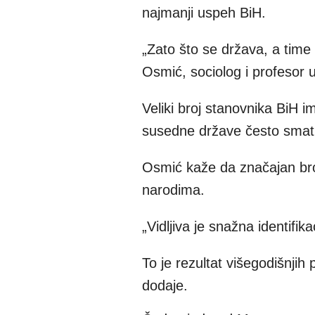
najmanji uspeh BiH.
„Zato što se država, a time
Osmić, sociolog i profesor 
Veliki broj stanovnika BiH im
susedne države često smat
Osmić kaže da značajan broj
narodima.
„Vidljiva je snažna identifi
To je rezultat višegodišnjih 
dodaje.