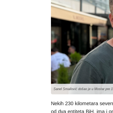
Sanel Smailović došao je u Mostar pre 1
Nekih 230 kilometara severn
od dva entiteta BiH, ima i on