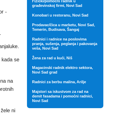
Fizički/pomoćni radnik u
građevinskoj firmi, Novi Sad
r -
Konobari u restoranu, Novi Sad
Prodavac/čica u marketu, Novi Sad,
Temerin, Budisava, Šangaj
.
Radnici i radnice na poslovima
pranja, sušenja, peglanja i pakovanja
anjaluke.
veša, Novi Sad
Žena za rad u kući, Niš
e kada se
Magacinski radnik elektro sektora,
Novi Sad grad
ena na
Radnici za berbu malina, Arilje
protnih
Majstori sa iskustvom za rad na
demit fasadama i pomoćni radnici,
Novi Sad
žele ni