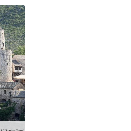
BBC/Slađan Tomić