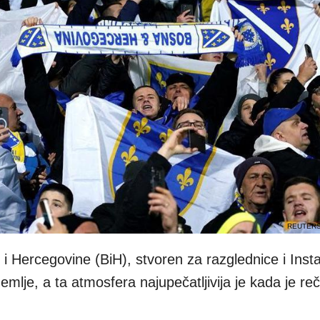
REUTERS/
i Hercegovine (BiH), stvoren za razglednice i Ins
zemlje, a ta atmosfera najupečatljivija je kada je reč