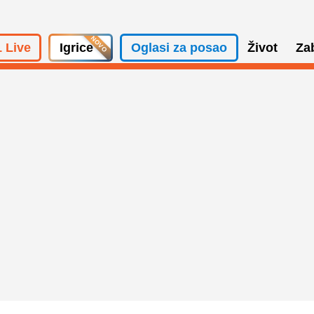
 Live
Igrice
Oglasi za posao
Život
Za