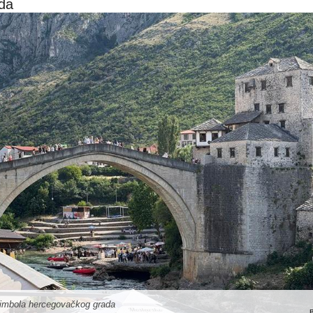
da
 simbola hercegovačkog grada