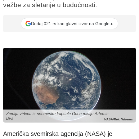
vežbe za sletanje u budućnosti.
Dodaj 021.rs kao glavni izvor na Google-u
Zemlja viđena iz svemirske kapsule Orion misije Artemis
Dva
NASA/Reid Wiseman
Američka svemirska agencija (NASA) je