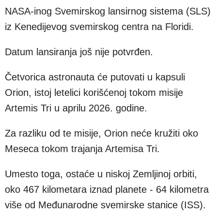
NASA-inog Svemirskog lansirnog sistema (SLS)
iz Kenedijevog svemirskog centra na Floridi.
Datum lansiranja još nije potvrđen.
Četvorica astronauta će putovati u kapsuli
Orion, istoj letelici korišćenoj tokom misije
Artemis Tri u aprilu 2026. godine.
Za razliku od te misije, Orion neće kružiti oko
Meseca tokom trajanja Artemisa Tri.
Umesto toga, ostaće u niskoj Zemljinoj orbiti,
oko 467 kilometara iznad planete - 64 kilometra
više od Međunarodne svemirske stanice (ISS).