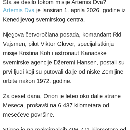
Šta se desilo tokom misije Artemis Dva?
Artemis Dva
je lansiran 1. aprila 2026. godine iz
Kenedijevog svemirskog centra.
Njegova četvoročlana posada, komandant Rid
Vajsmen, pilot Viktor Glover, specijalistkinja
misije Kristina Koh i astronaut Kanadske
svemirske agencije Džeremi Hansen, postali su
prvi ljudi koji su putovali dalje od niske Zemljine
orbite nakon 1972. godine.
Za deset dana, Orion je leteo oko dalje strane
Meseca, prošavši na 6.437 kilometara od
mesečeve površine.
Stigao je na maksimalnih 406.771 kilometara od