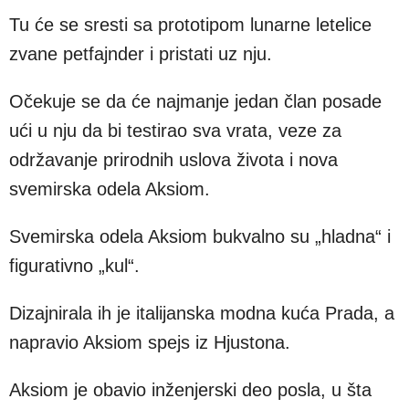
Tu će se sresti sa prototipom lunarne letelice
zvane petfajnder i pristati uz nju.
Očekuje se da će najmanje jedan član posade
ući u nju da bi testirao sva vrata, veze za
održavanje prirodnih uslova života i nova
svemirska odela Aksiom.
Svemirska odela Aksiom bukvalno su „hladna“ i
figurativno „kul“.
Dizajnirala ih je italijanska modna kuća Prada, a
napravio Aksiom spejs iz Hjustona.
Aksiom je obavio inženjerski deo posla, u šta