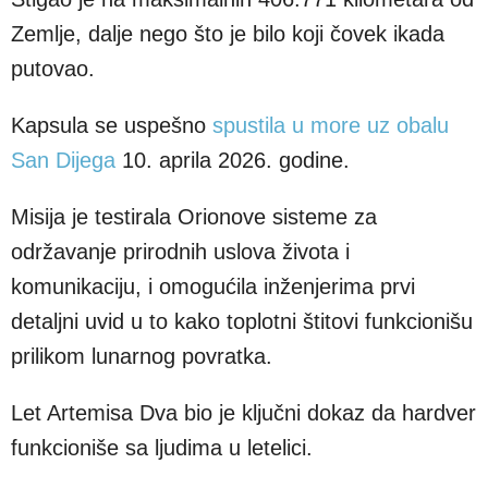
Zemlje, dalje nego što je bilo koji čovek ikada
putovao.
Kapsula se uspešno
spustila u more uz obalu
San Dijega
10. aprila 2026. godine.
Misija je testirala Orionove sisteme za
održavanje prirodnih uslova života i
komunikaciju, i omogućila inženjerima prvi
detaljni uvid u to kako toplotni štitovi funkcionišu
prilikom lunarnog povratka.
Let Artemisa Dva bio je ključni dokaz da hardver
funkcioniše sa ljudima u letelici.