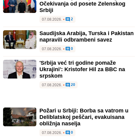
Očekivanja od posete Zelenskog
Srbiji
2
07.08.2026.
•
Saudijska Arabija, Turska i Pakistan
napravili odbrambeni savez
0
07.08.2026.
•
'Srbija već tri godine pomaže
Ukrajini': Kristofer Hil za BBC na
srpskom
20
07.08.2026.
•
Požari u Srbiji: Borba sa vatrom u
Deliblatskoj peščari, evakuisana
obližnja naselja
0
07.08.2026.
•