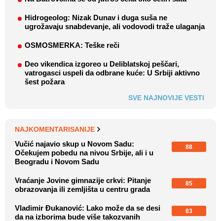
Hidrogeolog: Nizak Dunav i duga suša ne
ugrožavaju snabdevanje, ali vodovodi traže ulaganja
OSMOSMERKA: Teške reči
Deo vikendica izgoreo u Deliblatskoj peščari,
vatrogasci uspeli da odbrane kuće: U Srbiji aktivno
šest požara
SVE NAJNOVIJE VESTI
NAJKOMENTARISANIJE
Vučić najavio skup u Novom Sadu:
88
Očekujem pobedu na nivou Srbije, ali i u
Beogradu i Novom Sadu
Vraćanje Jovine gimnazije crkvi: Pitanje
85
obrazovanja ili zemljišta u centru grada
Vladimir Đukanović: Lako može da se desi
83
da na izborima bude više takozvanih