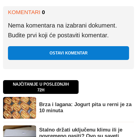
KOMENTARI
0
Nema komentara na izabrani dokument.
Budite prvi koji će postaviti komentar.
OSTAVI KOMENTAR
NAJČITANIJE U POSLEDNJIH
72H
Brza i lagana: Jogurt pita u rerni je za
10 minuta
Stalno držati uključenu klimu ili je
povremeno gasiti? Ovo su saveti