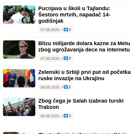
Pucnjava u školi u Tajlandu:
Šestoro mrtvih, napadač 14-
godišnjak
0
07.08.2026.
•
Blizu milijarde dolara kazne za Metu
zbog ugrožavanja dece na internetu
0
07.08.2026.
•
Zelenski u Srbiji prvi put od početka
ruske invazije na Ukrajinu
2
06.08.2026.
•
Zbog čega je Salah izabrao turski
Trabzon
3
06.08.2026.
•