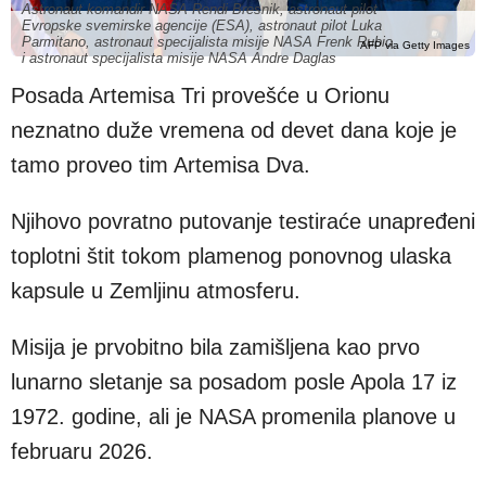
Astronaut komandir NASA Rendi Bresnik, astronaut pilot
Evropske svemirske agencije (ESA), astronaut pilot Luka
Parmitano, astronaut specijalista misije NASA Frenk Rubio
AFP via Getty Images
i astronaut specijalista misije NASA Andre Daglas
Posada Artemisa Tri provešće u Orionu
neznatno duže vremena od devet dana koje je
tamo proveo tim Artemisa Dva.
Njihovo povratno putovanje testiraće unapređeni
toplotni štit tokom plamenog ponovnog ulaska
kapsule u Zemljinu atmosferu.
Misija je prvobitno bila zamišljena kao prvo
lunarno sletanje sa posadom posle Apola 17 iz
1972. godine, ali je NASA promenila planove u
februaru 2026.