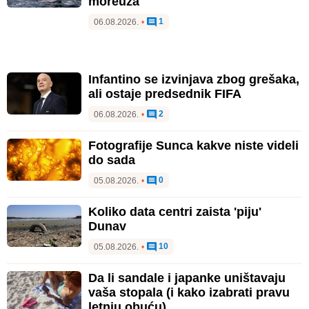
moreuza
1
06.08.2026.
•
Infantino se izvinjava zbog grešaka,
ali ostaje predsednik FIFA
2
06.08.2026.
•
Fotografije Sunca kakve niste videli
do sada
0
05.08.2026.
•
Koliko data centri zaista 'piju'
Dunav
10
05.08.2026.
•
Da li sandale i japanke uništavaju
vaša stopala (i kako izabrati pravu
letnju obuću)