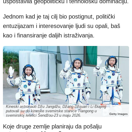
uspostavila geopolitičku i tehnološku dominaciju.
Jednom kad je taj cilj bio postignut, politički
entuzijazam i interesovanje ljudi su opali, baš
kao i finansiranje daljih istraživanja.
Kineski astronauti Džu Jangdžu, Džang Džijuan i Li Điajing
putovali su do kineske svemirske stanice Tiangong u
Getty Images
svemirskoj letelici Šendžou-23 u maju 2026.
Koje druge zemlje planiraju da pošalju