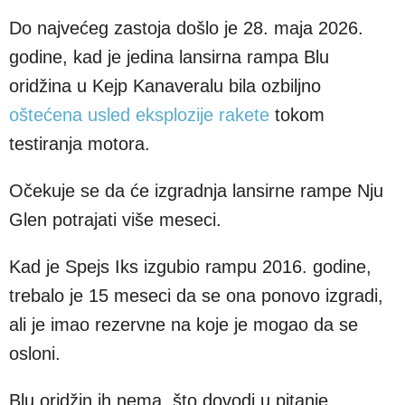
Do najvećeg zastoja došlo je 28. maja 2026.
godine, kad je jedina lansirna rampa Blu
oridžina u Kejp Kanaveralu bila ozbiljno
oštećena usled eksplozije rakete
tokom
testiranja motora.
Očekuje se da će izgradnja lansirne rampe Nju
Glen potrajati više meseci.
Kad je Spejs Iks izgubio rampu 2016. godine,
trebalo je 15 meseci da se ona ponovo izgradi,
ali je imao rezervne na koje je mogao da se
osloni.
Blu oridžin ih nema, što dovodi u pitanje