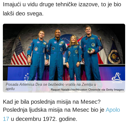
Imajući u vidu druge tehničke izazove, to je bio
lakši deo svega.
Posada Artemisa Dva se bezbedno vratila na Zemlju u
aprilu
Raquel Natalicchio/Houston Chronicle via Getty Images
Kad je bila poslednja misija na Mesec?
Poslednja ljudska misija na Mesec bio je
Apolo
17
u decembru 1972. godine.