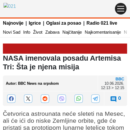
Najnovije
|
Igrice
|
Oglasi za posao
|
Radio 021 live
Novi Sad
Info
Život
Zabava
Najčitanije
Najkomentarisanije
Naj
NASA imenovala posadu Artemisa
Tri: Šta je njena misija
BBC
Autor
:
BBC News na srpskom
10.06.2026.
12:13 > 12:15
0
Četvorica astrounata neće sleteti na Mesec,
ali će ići do niske Zemljine orbite, gde će
pristati sa prototipom lunarne letelice tokom