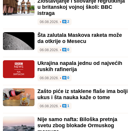
Zlostavljanje i silovanje regrutkinja
u britanskoj vojnoj školi: BBC
istraga
2
06.08.2026.
•
Šta zalutala Maskova raketa može
da otkrije o Mesecu
0
06.08.2026.
•
Ukrajina napala jednu od najvećih
ruskih rafinerija
0
06.08.2026.
•
Zašto piće iz staklene flaše ima bolji
ukus i šta nauka kaže o tome
1
06.08.2026.
•
Nije samo nafta: Biloška pretnja
svetu zbog blokade Ormuskog