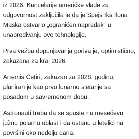
iz 2026. Kancelarije američke vlade za
odgovornost zaključila je da je Spejs Iks Ilona
Maska ostvario „ograničen napredak“ u
unapređivanju ove tehnologije.
Prva vežba dopunjavanja goriva je, optimistično,
zakazana za kraj 2026.
Artemis Četiri, zakazan za 2028. godinu,
planiran je kao prvo lunarno sletanje sa
posadom u savremenom dobu.
Astronauti treba da se spuste na mesečevu
južnu polarnu oblast i da ostanu u letelici na
površini oko nedelju dana.