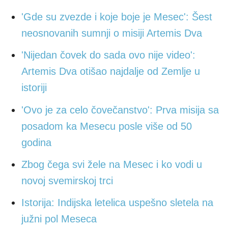
'Gde su zvezde i koje boje je Mesec': Šest
neosnovanih sumnji o misiji Artemis Dva
'Nijedan čovek do sada ovo nije video':
Artemis Dva otišao najdalje od Zemlje u
istoriji
'Ovo je za celo čovečanstvo': Prva misija sa
posadom ka Mesecu posle više od 50
godina
Zbog čega svi žele na Mesec i ko vodi u
novoj svemirskoj trci
Istorija: Indijska letelica uspešno sletela na
južni pol Meseca