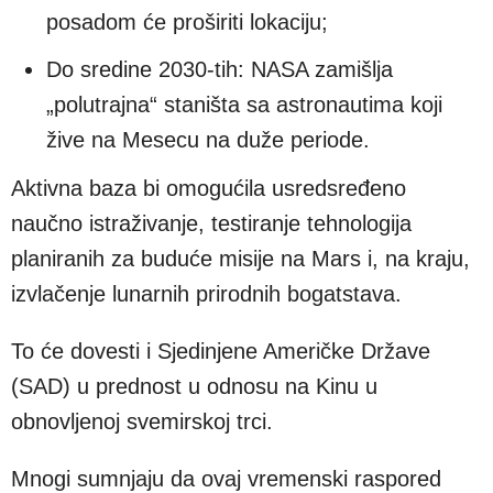
posadom će proširiti lokaciju;
Do sredine 2030-tih: NASA zamišlja
„polutrajna“ staništa sa astronautima koji
žive na Mesecu na duže periode.
Aktivna baza bi omogućila usredsređeno
naučno istraživanje, testiranje tehnologija
planiranih za buduće misije na Mars i, na kraju,
izvlačenje lunarnih prirodnih bogatstava.
To će dovesti i Sjedinjene Američke Države
(SAD) u prednost u odnosu na Kinu u
obnovljenoj svemirskoj trci.
Mnogi sumnjaju da ovaj vremenski raspored