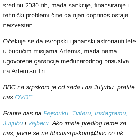
sredinu 2030-tih, mada sankcije, finansiranje i
tehnički problemi čine da njen doprinos ostaje
neizvestan.
Očekuje se da evropski i japanski astronauti lete
u budućim misijama Artemis, mada nema
ugovorene garancije međunarodnog prisustva
na Artemisu Tri.
BBC na srpskom je od sada i na Jutjubu, pratite
nas
OVDE
.
Pratite nas na
Fejsbuku
,
Tviteru
,
Instagramu,
Jutjubu
i
Vajberu
. Ako imate predlog teme za
nas, javite se na bbcnasrpskom@bbc.co.uk