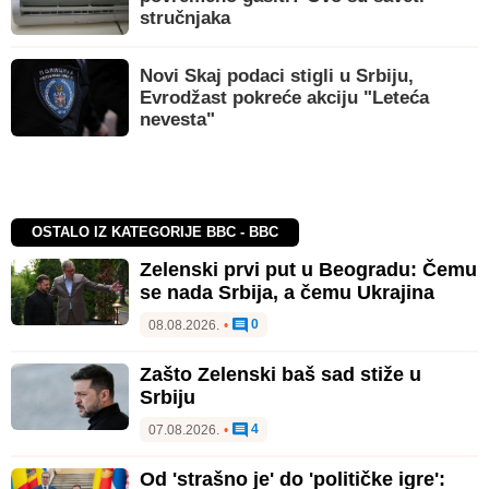
stručnjaka
Novi Skaj podaci stigli u Srbiju,
Evrodžast pokreće akciju "Leteća
nevesta"
OSTALO IZ KATEGORIJE BBC - BBC
Zelenski prvi put u Beogradu: Čemu
se nada Srbija, a čemu Ukrajina
0
08.08.2026.
•
Zašto Zelenski baš sad stiže u
Srbiju
4
07.08.2026.
•
Od 'strašno je' do 'političke igre':