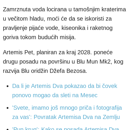
Zamrznuta voda locirana u tamošnjim kraterima
u večitom hladu, moći će da se iskoristi za
pravljenje pijaće vode, kiseonika i raketnog
goriva tokom budućih misija.
Artemis Pet, planiran za kraj 2028. poneće
drugu posadu na površinu u Blu Mun Mk2, kog
razvija Blu oridžin Džefa Bezosa.
Da li je Artemis Dva pokazao da bi čovek
ponovo mogao da sleti na Mesec
'Svete, imamo još mnogo priča i fotografija
za vas': Povratak Artemisa Dva na Zemlju
'Pun krug': Kako se posada Artemisa Dva