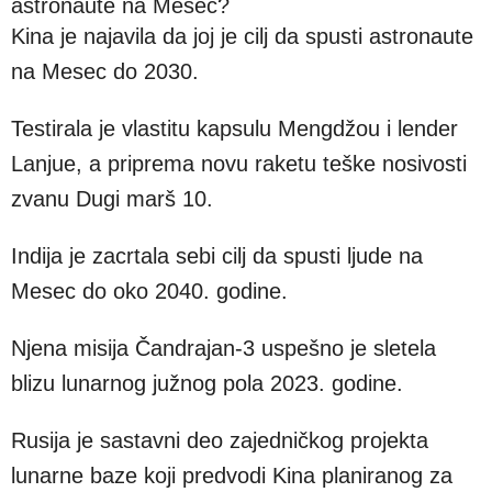
astronaute na Mesec?
Kina je najavila da joj je cilj da spusti astronaute
na Mesec do 2030.
Testirala je vlastitu kapsulu Mengdžou i lender
Lanjue, a priprema novu raketu teške nosivosti
zvanu Dugi marš 10.
Indija je zacrtala sebi cilj da spusti ljude na
Mesec do oko 2040. godine.
Njena misija Čandrajan-3 uspešno je sletela
blizu lunarnog južnog pola 2023. godine.
Rusija je sastavni deo zajedničkog projekta
lunarne baze koji predvodi Kina planiranog za