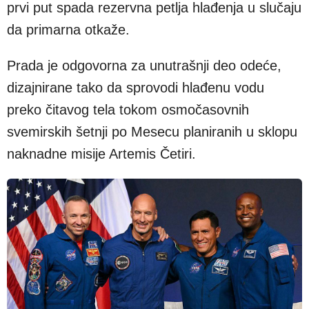
prvi put spada rezervna petlja hlađenja u slučaju
da primarna otkaže.
Prada je odgovorna za unutrašnji deo odeće,
dizajnirane tako da sprovodi hlađenu vodu
preko čitavog tela tokom osmočasovnih
svemirskih šetnji po Mesecu planiranih u sklopu
naknadne misije Artemis Četiri.