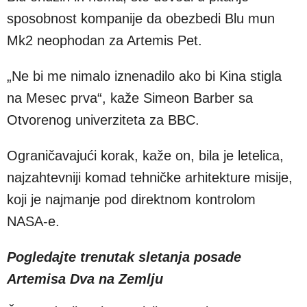
sposobnost kompanije da obezbedi Blu mun
Mk2 neophodan za Artemis Pet.
„Ne bi me nimalo iznenadilo ako bi Kina stigla
na Mesec prva“, kaže Simeon Barber sa
Otvorenog univerziteta za BBC.
Ograničavajući korak, kaže on, bila je letelica,
najzahtevniji komad tehničke arhitekture misije,
koji je najmanje pod direktnom kontrolom
NASA-e.
Pogledajte trenutak sletanja posade
Artemisa Dva na Zemlju