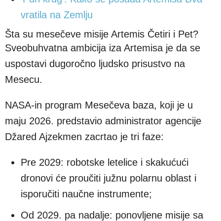
vratila na Zemlju
Šta su mesečeve misije Artemis Četiri i Pet?
Sveobuhvatna ambicija iza Artemisa je da se
uspostavi dugoročno ljudsko prisustvo na
Mesecu.
NASA-in program Mesečeva baza, koji je u
maju 2026. predstavio administrator agencije
Džared Ajzekmen zacrtao je tri faze:
Pre 2029: robotske letelice i skakućući
dronovi će proučiti južnu polarnu oblast i
isporučiti naučne instrumente;
Od 2029. pa nadalje: ponovljene misije sa