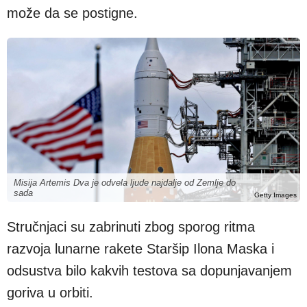
može da se postigne.
Misija Artemis Dva je odvela ljude najdalje od Zemlje do
sada
Getty Images
Stručnjaci su zabrinuti zbog sporog ritma
razvoja lunarne rakete Staršip Ilona Maska i
odsustva bilo kakvih testova sa dopunjavanjem
goriva u orbiti.