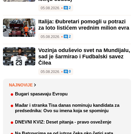
2
05.08.2026.
•
Italija: Đubretari pomogli u potrazi
za loto listićem vrednim milion evra
2
05.08.2026.
•
Vozinja oduševio svet na Mundijalu,
sad je šarmirao i Fudbalski savez
Čilea
0
05.08.2026.
•
NAJNOVIJE
Bugari spasavaju Evropu
Mađar i stranka Tisa danas nominuju kandidata za
predsednika: Ovo su imena koja se spominju
DNEVNI KVIZ: Deset pitanja - pravo osveženje
Na Batrovcima se od jutros čeka oko četiri sata