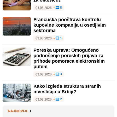
za olakšice?
8
04.08.2026.
•
Francuska pooštrava kontrolu
kupovine kompanija u osetljivim
sektorima
1
03.08.2026.
•
Poreska uprava: Omogućeno
podnošenje poreskih prijava za
prihode pomoraca elektronskim
putem
3
03.08.2026.
•
Kako izgleda struktura stranih
investicija u Srbiji?
2
03.08.2026.
•
NAJNOVIJE