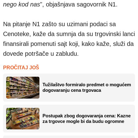
nego kod nas
", objašnjava sagovornik N1.
Na pitanje N1 zašto su uzimani podaci sa
Cenoteke, kaže da sumnja da su trgovinski lanci
finansirali pomenuti sajt koji, kako kaže, služi da
dovede potršače u zabludu.
PROČITAJ JOŠ
Tužilaštvo formiralo predmet o mogućem
dogovaranju cena trgovaca
Postupak zbog dogovaranja cena: Kazne
za trgovce mogle bi da budu ogromne