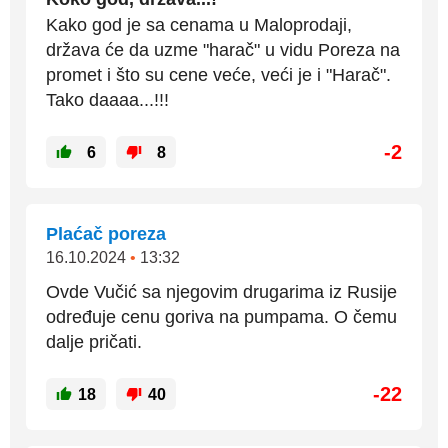
Kako god je sa cenama u Maloprodaji,
država će da uzme "harač" u vidu Poreza na
promet i što su cene veće, veći je i "Harač".
Tako daaaa...!!!
-2
6
8
Plaćač poreza
16.10.2024
•
13:32
Ovde Vučić sa njegovim drugarima iz Rusije
određuje cenu goriva na pumpama. O čemu
dalje pričati.
-22
18
40