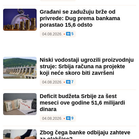
Građani se zadužuju brže od
privrede: Dug prema bankama
porastao 15,6 odsto
5
04.08.2026.
•
Niski vodostaji ugrozili proizvodnju
struje: Srbija računa na projekte
koji neće skoro biti završeni
7
04.08.2026.
•
Deficit budžeta Srbije za šest
meseci ove godine 51,6 milijardi
dinara
9
04.08.2026.
•
Zbog čega banke odbijaju zahteve