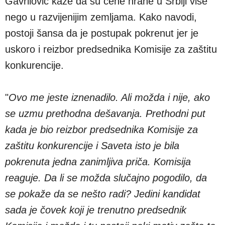
Gavrilović kaže da su cene hrane u Srbiji više
nego u razvijenijim zemljama. Kako navodi,
postoji šansa da je postupak pokrenut jer je
uskoro i reizbor predsednika Komisije za zaštitu
konkurencije.
"
Ovo me jeste iznenadilo. Ali možda i nije, ako
se uzmu prethodna dešavanja. Prethodni put
kada je bio reizbor predsednika Komisije za
zaštitu konkurencije i Saveta isto je bila
pokrenuta jedna zanimljiva priča. Komisija
reaguje. Da li se možda slučajno pogodilo, da
se pokaže da se nešto radi? Jedini kandidat
sada je čovek koji je trenutno predsednik