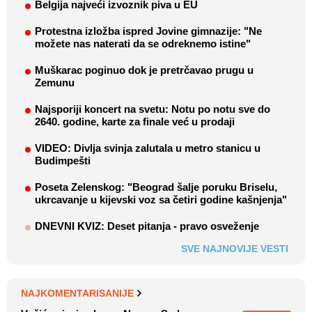
Belgija najveći izvoznik piva u EU
Protestna izložba ispred Jovine gimnazije: "Ne
možete nas naterati da se odreknemo istine"
Muškarac poginuo dok je pretrčavao prugu u
Zemunu
Najsporiji koncert na svetu: Notu po notu sve do
2640. godine, karte za finale već u prodaji
VIDEO: Divlja svinja zalutala u metro stanicu u
Budimpešti
Poseta Zelenskog: "Beograd šalje poruku Briselu,
ukrcavanje u kijevski voz sa četiri godine kašnjenja"
DNEVNI KVIZ: Deset pitanja - pravo osveženje
SVE NAJNOVIJE VESTI
NAJKOMENTARISANIJE