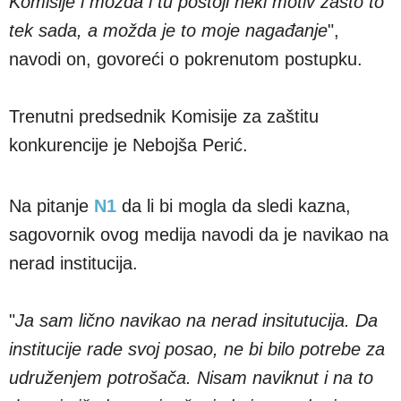
Komisije i možda i tu postoji neki motiv zašto to
tek sada, a možda je to moje nagađanje
",
navodi on, govoreći o pokrenutom postupku.
Trenutni predsednik Komisije za zaštitu
konkurencije je Nebojša Perić.
Na pitanje
N1
da li bi mogla da sledi kazna,
sagovornik ovog medija navodi da je navikao na
nerad institucija.
"
Ja sam lično navikao na nerad insitutucija. Da
institucije rade svoj posao, ne bi bilo potrebe za
udruženjem potrošača. Nisam naviknut i na to