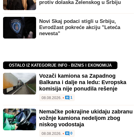
protiv dolaska Zelenskog u Srbiju
Novi Skaj podaci stigli u Srbiju,
Evrodžast pokreće akciju "Leteća
nevesta"
OSTALO IZ KATEGORIJE INFO - BIZNIS I EKONOMIJA
Vozači kamiona sa Zapadnog
Balkana i dalje na ledu: Evropska
komisija nije ponudila rešenje
1
08.08.2026.
•
Nemačke pokrajine ukidaju zabranu
vožnje kamiona nedeljom zbog
niskog vodostaja
0
08.08.2026.
•