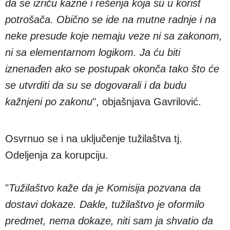
da se izriču kazne i rešenja koja su u korist
potrošača. Obično se ide na mutne radnje i na
neke presude koje nemaju veze ni sa zakonom,
ni sa elementarnom logikom. Ja ću biti
iznenađen ako se postupak okonča tako što će
se utvrditi da su se dogovarali i da budu
kažnjeni po zakonu
", objašnjava Gavrilović.
Osvrnuo se i na uključenje tužilaštva tj.
Odeljenja za korupciju.
"
Tužilaštvo kaže da je Komisija pozvana da
dostavi dokaze. Dakle, tužilaštvo je oformilo
predmet, nema dokaze, niti sam ja shvatio da