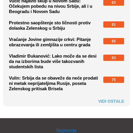
Vučić najavio skup u Novom Sadu:
93
Očekujem pobedu na nivou Srbije, ali i u
Beogradu i Novom Sadu
Protestno saopštenje sto ličnosti protiv
91
dolaska Zelenskog u Srbiju
Vraćanje Jovine gimnazije crkvi: Pitanje
85
obrazovanja ili zemljišta u centru grada
Vladimir Đukanović: Lako može da se desi
83
da na izborima bude više takozvanih
studentskih lista
Vulin: Srbija da se obaveže da neće prodati
75
ni metak neprijateljima Rusije, poseta
Zelenskog pritisak Brisela
VIDI OSTALE
Najnovije