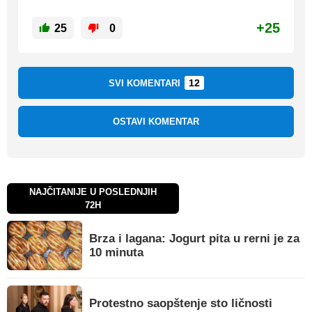
+25
25
0
12
SVI KOMENTARI
OSTAVI KOMENTAR
NAJČITANIJE U POSLEDNJIH
72H
Brza i lagana: Jogurt pita u rerni je za
10 minuta
Protestno saopštenje sto ličnosti