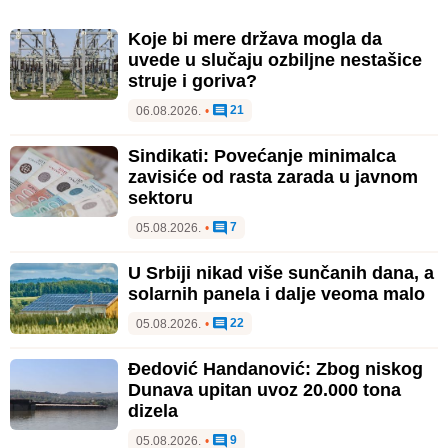
Koje bi mere država mogla da
uvede u slučaju ozbiljne nestašice
struje i goriva?
21
06.08.2026.
•
Sindikati: Povećanje minimalca
zavisiće od rasta zarada u javnom
sektoru
7
05.08.2026.
•
U Srbiji nikad više sunčanih dana, a
solarnih panela i dalje veoma malo
22
05.08.2026.
•
Đedović Handanović: Zbog niskog
Dunava upitan uvoz 20.000 tona
dizela
9
05.08.2026.
•