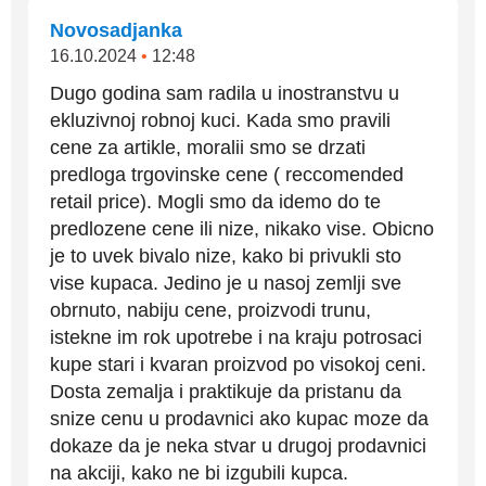
Novosadjanka
16.10.2024
•
12:48
Dugo godina sam radila u inostranstvu u
ekluzivnoj robnoj kuci. Kada smo pravili
cene za artikle, moralii smo se drzati
predloga trgovinske cene ( reccomended
retail price). Mogli smo da idemo do te
predlozene cene ili nize, nikako vise. Obicno
je to uvek bivalo nize, kako bi privukli sto
vise kupaca. Jedino je u nasoj zemlji sve
obrnuto, nabiju cene, proizvodi trunu,
istekne im rok upotrebe i na kraju potrosaci
kupe stari i kvaran proizvod po visokoj ceni.
Dosta zemalja i praktikuje da pristanu da
snize cenu u prodavnici ako kupac moze da
dokaze da je neka stvar u drugoj prodavnici
na akciji, kako ne bi izgubili kupca.