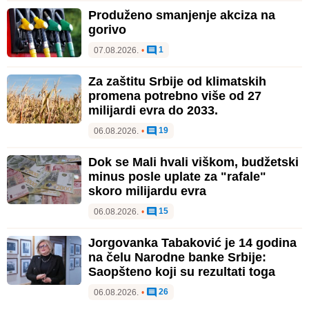
Produženo smanjenje akciza na
gorivo
1
07.08.2026.
•
Za zaštitu Srbije od klimatskih
promena potrebno više od 27
milijardi evra do 2033.
19
06.08.2026.
•
Dok se Mali hvali viškom, budžetski
minus posle uplate za "rafale"
skoro milijardu evra
15
06.08.2026.
•
Jorgovanka Tabaković je 14 godina
na čelu Narodne banke Srbije:
Saopšteno koji su rezultati toga
26
06.08.2026.
•