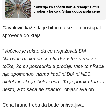
Komisija za zaštitu konkurencije: Četiri
prodajna lanca u Srbiji dogovarala cene
Gavrilović kaže da je bitno da se ceo postupak
sprovede do kraja.
"
Vučević je rekao da će angažovati BIA i
Narodnu banku da se utvrdi zašto su marže
tolike, ko su posrednici u prodaji. Više to nikada
nije spomenuo, nismo imali ni BIA ni NBS,
uletela je akcija 'bolja cena'. To je poruka bila za
nešto, a to sada ne znamo
", objašnjava on.
Cena hrane treba da bude prihvatljiva.