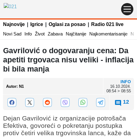
Najnovije
|
Igrice
|
Oglasi za posao
|
Radio 021 live
Novi Sad
Info
Život
Zabava
Najčitanije
Najkomentarisanije
Naj
Gavrilović o dogovaranju cena: Da
apetiti trgovaca nisu veliki - inflacija
bi bila manja
INFO
Autor
:
N1
16.10.2024.
08:54 > 08:55
12
Dejan Gavrilović iz organizacije potrošača
Efektiva, govoreći o pokretanju postupka
protiv četiri velika trgovinska lanca, kaže da