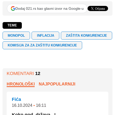
Dodaj 021.rs kao glavni izvor na Google-u
TEME
MONOPOL
INFLACIJA
ZAŠTITA KONKURENCIJE
KOMISIJA ZA ZA ZAŠTITU KONKURENCIJE
KOMENTARI
12
HRONOLOŠKI
NAJPOPULARNIJI
Fića
16.10.2024
•
16:11
Koko god, država...!