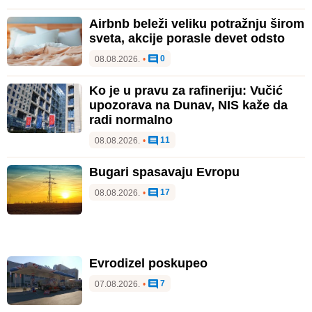
Airbnb beleži veliku potražnju širom
sveta, akcije porasle devet odsto
0
08.08.2026.
•
Ko je u pravu za rafineriju: Vučić
upozorava na Dunav, NIS kaže da
radi normalno
11
08.08.2026.
•
Bugari spasavaju Evropu
17
08.08.2026.
•
Evrodizel poskupeo
7
07.08.2026.
•