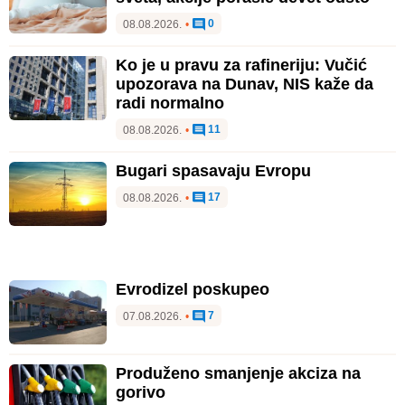
0
08.08.2026.
•
Ko je u pravu za rafineriju: Vučić
upozorava na Dunav, NIS kaže da
radi normalno
11
08.08.2026.
•
Bugari spasavaju Evropu
17
08.08.2026.
•
Evrodizel poskupeo
7
07.08.2026.
•
Produženo smanjenje akciza na
gorivo