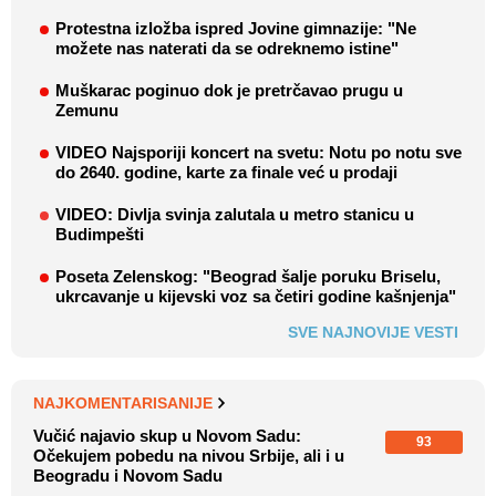
Protestna izložba ispred Jovine gimnazije: "Ne
možete nas naterati da se odreknemo istine"
Muškarac poginuo dok je pretrčavao prugu u
Zemunu
VIDEO Najsporiji koncert na svetu: Notu po notu sve
do 2640. godine, karte za finale već u prodaji
VIDEO: Divlja svinja zalutala u metro stanicu u
Budimpešti
Poseta Zelenskog: "Beograd šalje poruku Briselu,
ukrcavanje u kijevski voz sa četiri godine kašnjenja"
SVE NAJNOVIJE VESTI
NAJKOMENTARISANIJE
Vučić najavio skup u Novom Sadu:
93
Očekujem pobedu na nivou Srbije, ali i u
Beogradu i Novom Sadu