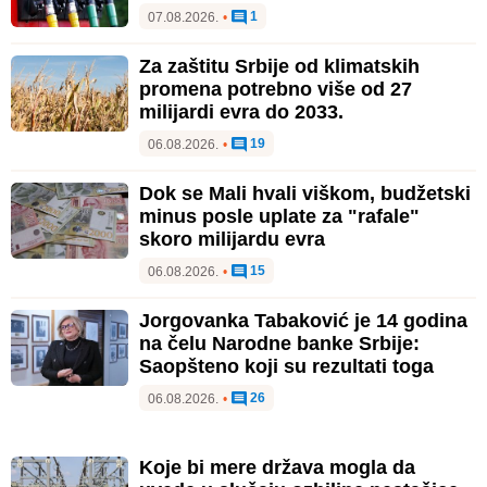
1
07.08.2026.
•
Za zaštitu Srbije od klimatskih
promena potrebno više od 27
milijardi evra do 2033.
19
06.08.2026.
•
Dok se Mali hvali viškom, budžetski
minus posle uplate za "rafale"
skoro milijardu evra
15
06.08.2026.
•
Jorgovanka Tabaković je 14 godina
na čelu Narodne banke Srbije:
Saopšteno koji su rezultati toga
26
06.08.2026.
•
Koje bi mere država mogla da