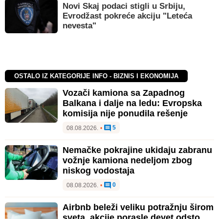
Novi Skaj podaci stigli u Srbiju,
Evrodžast pokreće akciju "Leteća
nevesta"
OSTALO IZ KATEGORIJE INFO - BIZNIS I EKONOMIJA
Vozači kamiona sa Zapadnog
Balkana i dalje na ledu: Evropska
komisija nije ponudila rešenje
5
08.08.2026.
•
Nemačke pokrajine ukidaju zabranu
vožnje kamiona nedeljom zbog
niskog vodostaja
0
08.08.2026.
•
Airbnb beleži veliku potražnju širom
sveta, akcije porasle devet odsto