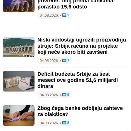
privrede: Dug prema bankama
porastao 15,6 odsto
5
04.08.2026.
•
Niski vodostaji ugrozili proizvodnju
struje: Srbija računa na projekte
koji neće skoro biti završeni
7
04.08.2026.
•
Deficit budžeta Srbije za šest
meseci ove godine 51,6 milijardi
dinara
9
04.08.2026.
•
Zbog čega banke odbijaju zahteve
za olakšice?
8
04.08.2026.
•