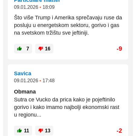
Particulare matter
09.01.2026
•
18:09
Što više Trump i Amerika sprečavaju ruse da
posluju u energetskom sektoru, gorivo i gas
na svetskom tržištu sve jeftiniji.
-9
7
16
Savica
09.01.2026
•
17:48
Obmana
Sutra ce Vucko da prica kako je pojeftinilo
gorivo i kako imamo najbolji ekonomski rast
u regionu...
-2
11
13