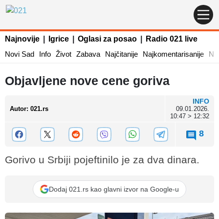
Najnovije
|
Igrice
|
Oglasi za posao
|
Radio 021 live
Novi Sad
Info
Život
Zabava
Najčitanije
Najkomentarisanije
Naj
Objavljene nove cene goriva
INFO
Autor
:
021.rs
09.01.2026.
10:47 > 12:32
8
Gorivo u Srbiji pojeftinilo je za dva dinara.
Dodaj 021.rs kao glavni izvor na Google-u