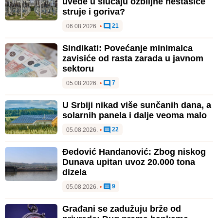
uvede u slučaju ozbiljne nestašice
struje i goriva?
21
06.08.2026.
•
Sindikati: Povećanje minimalca
zavisiće od rasta zarada u javnom
sektoru
7
05.08.2026.
•
U Srbiji nikad više sunčanih dana, a
solarnih panela i dalje veoma malo
22
05.08.2026.
•
Đedović Handanović: Zbog niskog
Dunava upitan uvoz 20.000 tona
dizela
9
05.08.2026.
•
Građani se zadužuju brže od