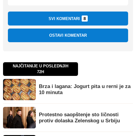
8
SVI KOMENTARI
OSTAVI KOMENTAR
NAJČITANIJE U POSLEDNJIH
72H
Brza i lagana: Jogurt pita u rerni je za
10 minuta
Protestno saopštenje sto ličnosti
protiv dolaska Zelenskog u Srbiju