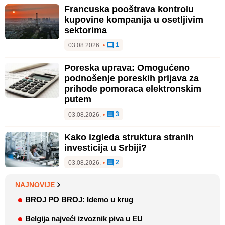
Francuska pooštrava kontrolu
kupovine kompanija u osetljivim
sektorima
1
03.08.2026.
•
Poreska uprava: Omogućeno
podnošenje poreskih prijava za
prihode pomoraca elektronskim
putem
3
03.08.2026.
•
Kako izgleda struktura stranih
investicija u Srbiji?
2
03.08.2026.
•
NAJNOVIJE
BROJ PO BROJ: Idemo u krug
Belgija najveći izvoznik piva u EU