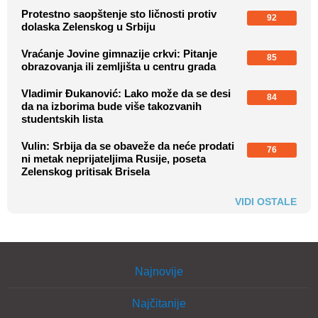
Protestno saopštenje sto ličnosti protiv
92
dolaska Zelenskog u Srbiju
Vraćanje Jovine gimnazije crkvi: Pitanje
85
obrazovanja ili zemljišta u centru grada
Vladimir Đukanović: Lako može da se desi
84
da na izborima bude više takozvanih
studentskih lista
Vulin: Srbija da se obaveže da neće prodati
76
ni metak neprijateljima Rusije, poseta
Zelenskog pritisak Brisela
VIDI OSTALE
Najnovije
Najčitanije