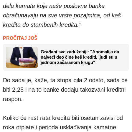
dela kamate koje naše poslovne banke
obračunavaju na sve vrste pozajmica, od keš
kredita do stambenih kredita."
PROČITAJ JOŠ
Građani sve zaduženiji: "Anomalija da
najveći deo čine keš krediti, ljudi su u
jednom začaranom krugu"
Do sada je, kaže, ta stopa bila 2 odsto, sada će
biti 2,25 i na to banke dodaju takozvani kreditni
raspon.
Koliko će rast rata kredita biti osetan zavisi od
roka otplate i perioda usklađivanja kamatne