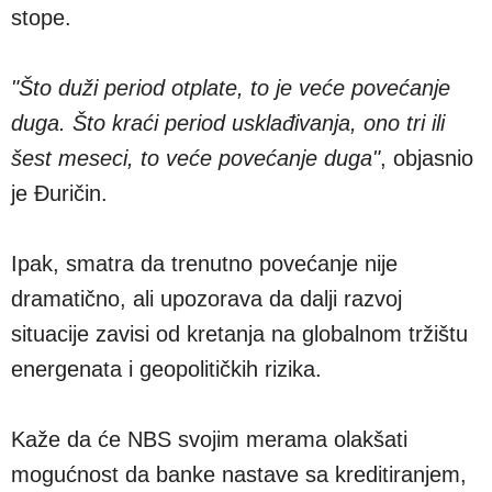
stope.
"Što duži period otplate, to je veće povećanje
duga. Što kraći period usklađivanja, ono tri ili
šest meseci, to veće povećanje duga"
, objasnio
je Đuričin.
Ipak, smatra da trenutno povećanje nije
dramatično, ali upozorava da dalji razvoj
situacije zavisi od kretanja na globalnom tržištu
energenata i geopolitičkih rizika.
Kaže da će NBS svojim merama olakšati
mogućnost da banke nastave sa kreditiranjem,