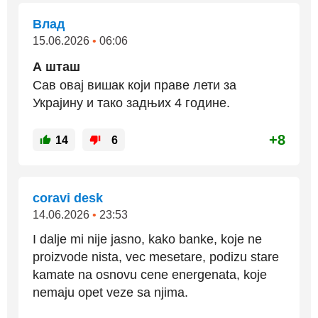
Влад
15.06.2026
•
06:06
А шташ
Сав овај вишак који праве лети за
Украјину и тако задњих 4 године.
+8
14
6
coravi desk
14.06.2026
•
23:53
I dalje mi nije jasno, kako banke, koje ne
proizvode nista, vec mesetare, podizu stare
kamate na osnovu cene energenata, koje
nemaju opet veze sa njima.