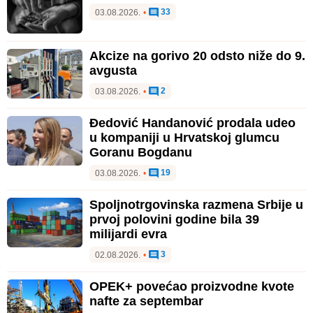
33
03.08.2026.
•
Akcize na gorivo 20 odsto niže do 9.
avgusta
2
03.08.2026.
•
Đedović Handanović prodala udeo
u kompaniji u Hrvatskoj glumcu
Goranu Bogdanu
19
03.08.2026.
•
Spoljnotrgovinska razmena Srbije u
prvoj polovini godine bila 39
milijardi evra
3
02.08.2026.
•
OPEK+ povećao proizvodne kvote
nafte za septembar