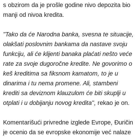
s obzirom da je prošle godine nivo depozita bio
manji od nivoa kredita.
"Tako da će Narodna banka, svesna te situacije,
olakšati poslovnim bankama da nastave svoju
funkciju, ali će klijenti banaka plaćati nešto veće
rate za svoje dugoročne kredite. Ne govorimo o
keš kreditima sa fiksnom kamatom, to je u
dinarima i tu nema promene. Ali, stambeni
krediti sa deviznom klauzulom će biti skuplji u
otplati i u dobijanju novog kredita"
, rekao je on.
Komentarišući privredne izglede Evrope, Đuričin
je ocenio da se evropske ekonomije već nalaze