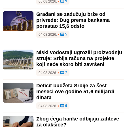
9
05.08.2026.
•
Građani se zadužuju brže od
privrede: Dug prema bankama
porastao 15,6 odsto
5
04.08.2026.
•
Niski vodostaji ugrozili proizvodnju
struje: Srbija računa na projekte
koji neće skoro biti završeni
7
04.08.2026.
•
Deficit budžeta Srbije za šest
meseci ove godine 51,6 milijardi
dinara
9
04.08.2026.
•
Zbog čega banke odbijaju zahteve
za olakšice?