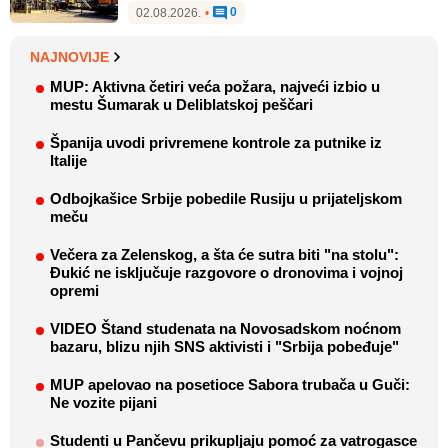
0
02.08.2026.
•
NAJNOVIJE
MUP: Aktivna četiri veća požara, najveći izbio u
mestu Šumarak u Deliblatskoj peščari
Španija uvodi privremene kontrole za putnike iz
Italije
Odbojkašice Srbije pobedile Rusiju u prijateljskom
meču
Večera za Zelenskog, a šta će sutra biti "na stolu":
Đukić ne isključuje razgovore o dronovima i vojnoj
opremi
VIDEO Štand studenata na Novosadskom noćnom
bazaru, blizu njih SNS aktivisti i "Srbija pobeđuje"
MUP apelovao na posetioce Sabora trubača u Guči:
Ne vozite pijani
Studenti u Pančevu prikupljaju pomoć za vatrogasce