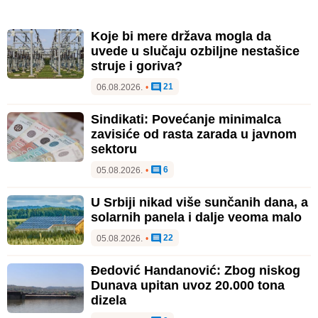
Koje bi mere država mogla da
uvede u slučaju ozbiljne nestašice
struje i goriva?
21
06.08.2026.
•
Sindikati: Povećanje minimalca
zavisiće od rasta zarada u javnom
sektoru
6
05.08.2026.
•
U Srbiji nikad više sunčanih dana, a
solarnih panela i dalje veoma malo
22
05.08.2026.
•
Đedović Handanović: Zbog niskog
Dunava upitan uvoz 20.000 tona
dizela