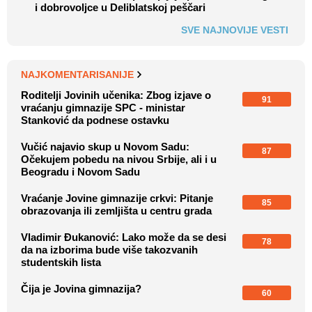
i dobrovoljce u Deliblatskoj peščari
SVE NAJNOVIJE VESTI
NAJKOMENTARISANIJE
Roditelji Jovinih učenika: Zbog izjave o
91
vraćanju gimnazije SPC - ministar
Stanković da podnese ostavku
Vučić najavio skup u Novom Sadu:
87
Očekujem pobedu na nivou Srbije, ali i u
Beogradu i Novom Sadu
Vraćanje Jovine gimnazije crkvi: Pitanje
85
obrazovanja ili zemljišta u centru grada
Vladimir Đukanović: Lako može da se desi
78
da na izborima bude više takozvanih
studentskih lista
Čija je Jovina gimnazija?
60