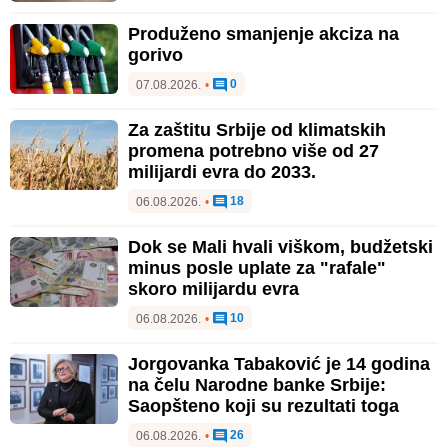
Produženo smanjenje akciza na
gorivo
0
07.08.2026.
•
Za zaštitu Srbije od klimatskih
promena potrebno više od 27
milijardi evra do 2033.
18
06.08.2026.
•
Dok se Mali hvali viškom, budžetski
minus posle uplate za "rafale"
skoro milijardu evra
10
06.08.2026.
•
Jorgovanka Tabaković je 14 godina
na čelu Narodne banke Srbije:
Saopšteno koji su rezultati toga
26
06.08.2026.
•