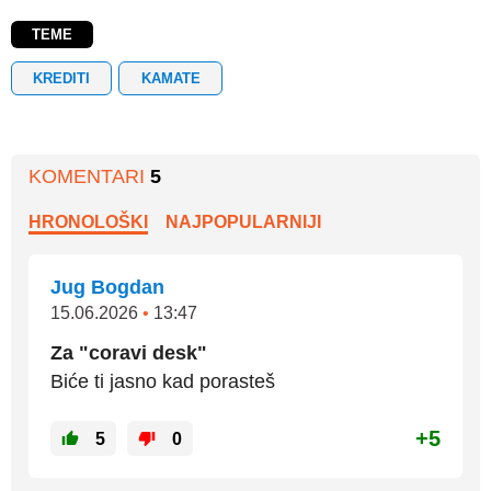
TEME
KREDITI
KAMATE
KOMENTARI
5
HRONOLOŠKI
NAJPOPULARNIJI
Jug Bogdan
15.06.2026
•
13:47
Za "coravi desk"
Biće ti jasno kad porasteš
+5
5
0