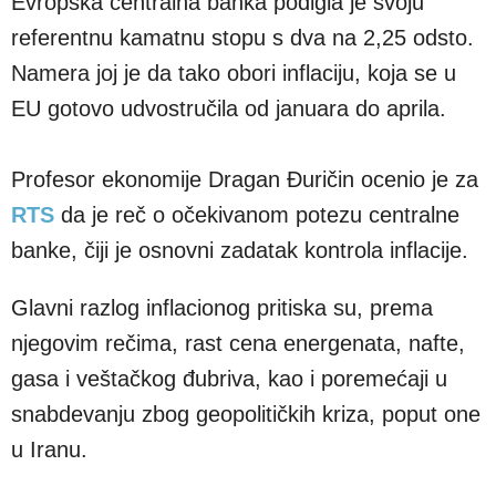
Evropska centralna banka podigla je svoju
referentnu kamatnu stopu s dva na 2,25 odsto.
Namera joj je da tako obori inflaciju, koja se u
EU gotovo udvostručila od januara do aprila.
Profesor ekonomije Dragan Đuričin ocenio je za
RTS
da je reč o očekivanom potezu centralne
banke, čiji je osnovni zadatak kontrola inflacije.
Glavni razlog inflacionog pritiska su, prema
njegovim rečima, rast cena energenata, nafte,
gasa i veštačkog đubriva, kao i poremećaji u
snabdevanju zbog geopolitičkih kriza, poput one
u Iranu.