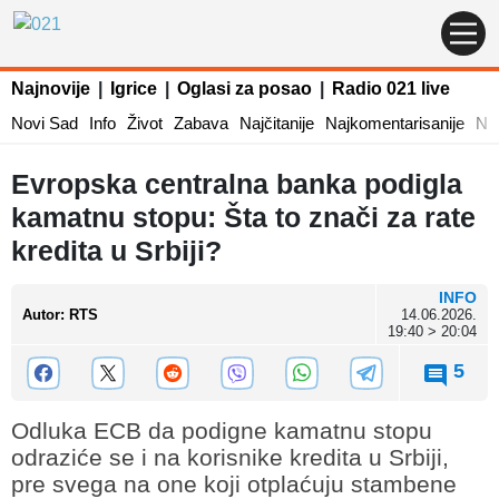
Najnovije
|
Igrice
|
Oglasi za posao
|
Radio 021 live
Novi Sad
Info
Život
Zabava
Najčitanije
Najkomentarisanije
Naj
Evropska centralna banka podigla
kamatnu stopu: Šta to znači za rate
kredita u Srbiji?
INFO
Autor
:
RTS
14.06.2026.
19:40 > 20:04
5
Odluka ECB da podigne kamatnu stopu
odraziće se i na korisnike kredita u Srbiji,
pre svega na one koji otplaćuju stambene