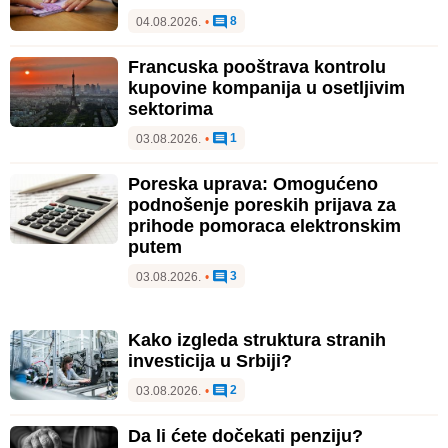
8
04.08.2026.
•
Francuska pooštrava kontrolu
kupovine kompanija u osetljivim
sektorima
1
03.08.2026.
•
Poreska uprava: Omogućeno
podnošenje poreskih prijava za
prihode pomoraca elektronskim
putem
3
03.08.2026.
•
Kako izgleda struktura stranih
investicija u Srbiji?
2
03.08.2026.
•
Da li ćete dočekati penziju?