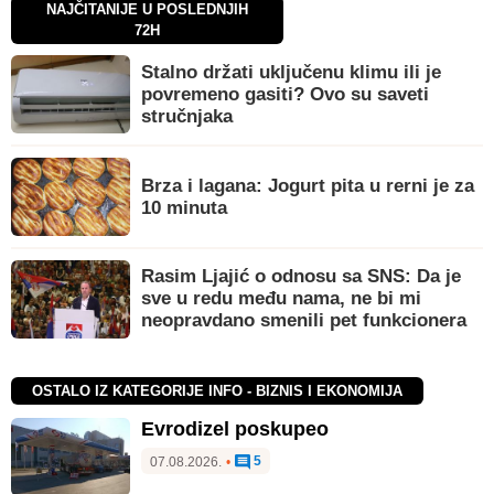
NAJČITANIJE U POSLEDNJIH
72H
Stalno držati uključenu klimu ili je
povremeno gasiti? Ovo su saveti
stručnjaka
Brza i lagana: Jogurt pita u rerni je za
10 minuta
Rasim Ljajić o odnosu sa SNS: Da je
sve u redu među nama, ne bi mi
neopravdano smenili pet funkcionera
OSTALO IZ KATEGORIJE INFO - BIZNIS I EKONOMIJA
Evrodizel poskupeo
5
07.08.2026.
•