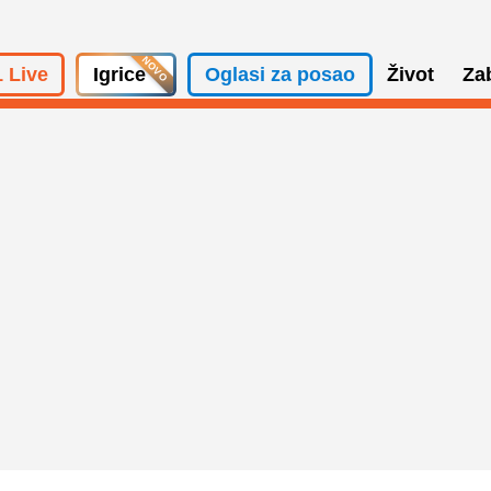
 Live
Igrice
Oglasi za posao
Život
Za