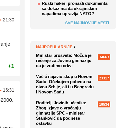
Ruski hakeri pronašli dokumenta
sa dokazima da ukrajinskim
napadima upravlja NATO?
•
21:30
SVE NAJNOVIJE VESTI
vanje
NAJPOPULARNIJE
Ministar prosvete: Možda je
34663
rešenje za Jovinu gimnaziju
+1
da je vratimo crkvi
Vučić najavio skup u Novom
23317
Sadu: Očekujem pobedu na
nivou Srbije, ali i u Beogradu
•
16:31
i Novom Sadu
-2000.
Roditelji Jovinih učenika:
19534
Zbog izjave o vraćanju
gimnazije SPC - ministar
Stanković da podnese
ostavku