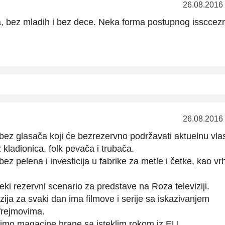
26.08.2016
, bez mladih i bez dece. Neka forma postupnog issccezn
26.08.2016
ez glasača koji će bezrezervno podržavati aktuelnu vlas
kladionica, folk pevača i trubača.
z pelena i investicija u fabrike za metle i četke, kao v
eki rezervni scenario za predstave na Roza televiziji.
zija za svaki dan ima filmove i serije sa iskazivanjem
 frejmovima.
imo magacine hrane sa isteklim rokom iz EU.