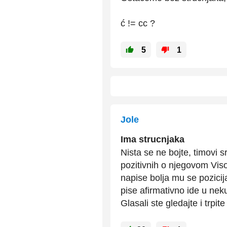
ć != cc ?
5
1
Jole
Ima strucnjaka
Nista se ne bojte, timovi 
pozitivnih o njegovom Viso
napise bolja mu se pozicij
pise afirmativno ide u nek
Glasali ste gledajte i trpite