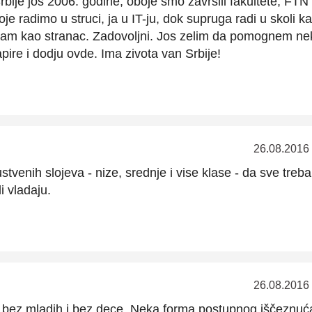
Srbije jos 2006. godine, oboje smo zavrsili fakultete, FTN
e radimo u struci, ja u IT-ju, dok supruga radi u skoli k
cam kao stranac. Zadovoljni. Jos zelim da pomognem ne
ire i dodju ovde. Ima zivota van Srbije!
26.08.2016
stvenih slojeva - nize, srednje i vise klase - da sve treb
i vladaju.
26.08.2016
bez mladih i bez dece. Neka forma postupnog iščeznuća