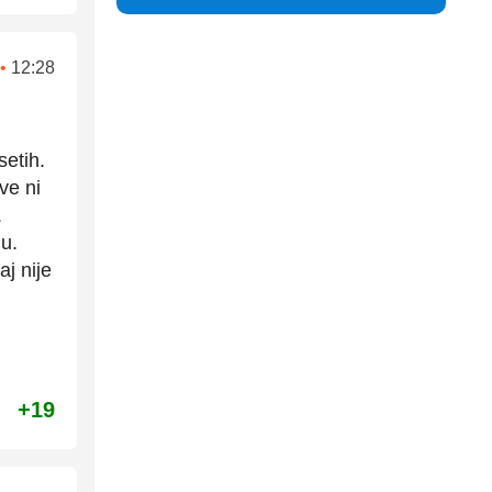
•
12:28
etih.
ve ni
.
u.
j nije
+19