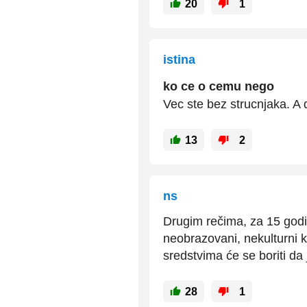
20
1
istina
ko ce o cemu nego
Vec ste bez strucnjaka. A 
13
2
ns
Drugim rečima, za 15 godina
neobrazovani, nekulturni k
sredstvima će se boriti da j
28
1