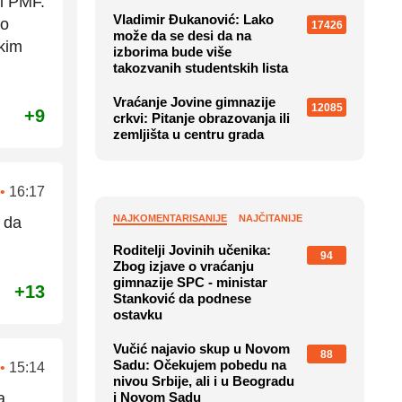
 i PMF.
Vladimir Đukanović: Lako
ao
17426
može da se desi da na
kim
izborima bude više
takozvanih studentskih lista
Vraćanje Jovine gimnazije
12085
+9
crkvi: Pitanje obrazovanja ili
zemljišta u centru grada
•
16:17
NAJKOMENTARISANIJE
NAJČITANIJE
a da
Roditelji Jovinih učenika:
94
Zbog izjave o vraćanju
gimnazije SPC - ministar
+13
Stanković da podnese
ostavku
Vučić najavio skup u Novom
88
Sadu: Očekujem pobedu na
•
15:14
nivou Srbije, ali i u Beogradu
...
i Novom Sadu