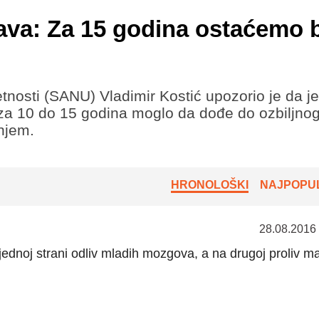
va: Za 15 godina ostaćemo 
osti (SANU) Vladimir Kostić upozorio je da je
 za 10 do 15 godina moglo da dođe do ozbiljnog 
njem.
HRONOLOŠKI
NAJPOPUL
28.08.2016
ednoj strani odliv mladih mozgova, a na drugoj proliv ma