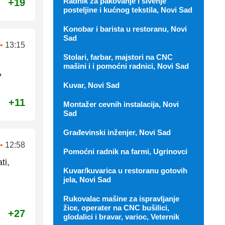
Radnik za pakovanje i šivenje
+19
posteljine i kućnog tekstila, Novi Sad
Konobar i barista u restoranu, Novi
Sad
•
13:15
Stolari, farbar, majstori na CNC
mašini i i pomoćni radnici, Novi Sad
?
Kuvar, Novi Sad
+11
Montažer cevnih instalacija, Novi
Sad
Građevinski inženjer, Novi Sad
•
12:58
Pomoćni radnik na farmi, Ugrinovci
ti,
Kuvar/kuvarica u restoranu gotovih
jela, Novi Sad
Rukovalac mašine za ispravljanje
žice, operater na CNC bušilici,
+27
glodalici i bravar, varioc, Veternik