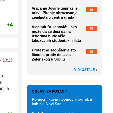
Vraćanje Jovine gimnazije
85
crkvi: Pitanje obrazovanja ili
zemljišta u centru grada
+4
Vladimir Đukanović: Lako
82
može da se desi da na
izborima bude više
takozvanih studentskih lista
Protestno saopštenje sto
63
ličnosti protiv dolaska
Zelenskog u Srbiju
•
13:25
VIDI OSTALE
ara
e
ollje
OGLASI ZA POSAO
Pomoćni kuvar i pomoćni radnik u
kuhinji, Novi Sad