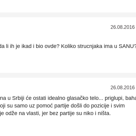
26.08.2016
da li ih je ikad i bio ovde? Koliko strucnjaka ima u SANU
26.08.2016
 u Srbiji će ostati idealno glasačko telo... priglupi, baha
oji su samo uz pomoć partije došli do pozicije i svim
e odže na vlasti, jer bez partije su niko i ništa.