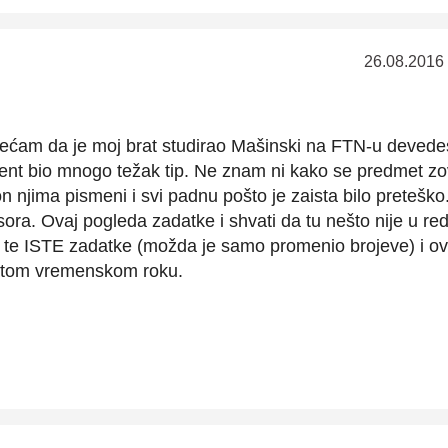
26.08.2016
ećam da je moj brat studirao Mašinski na FTN-u devedes
ent bio mnogo težak tip. Ne znam ni kako se predmet zo
n njima pismeni i svi padnu pošto je zaista bilo preteško
ra. Ovaj pogleda zadatke i shvati da tu nešto nije u red
 te ISTE zadatke (možda je samo promenio brojeve) i ova
datom vremenskom roku.