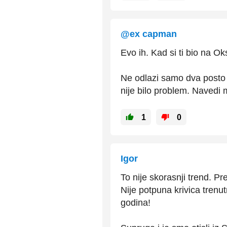
@ex capman
Evo ih. Kad si ti bio na O
Ne odlazi samo dva posto 
nije bilo problem. Navedi 
1
0
Igor
To nije skorasnji trend. P
Nije potpuna krivica trenut
godina!