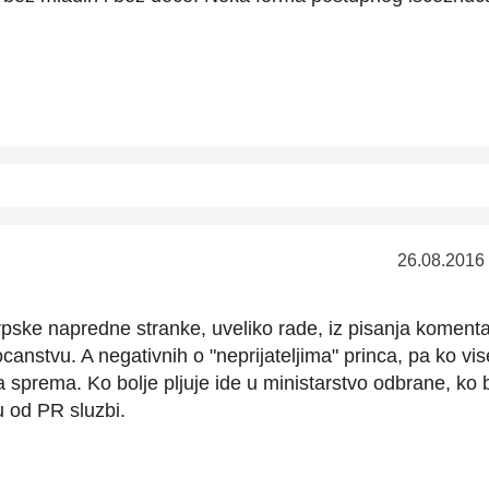
26.08.2016
srpske napredne stranke, uveliko rade, iz pisanja koment
canstvu. A negativnih o "neprijateljima" princa, pa ko vis
a sprema. Ko bolje pljuje ide u ministarstvo odbrane, ko b
u od PR sluzbi.