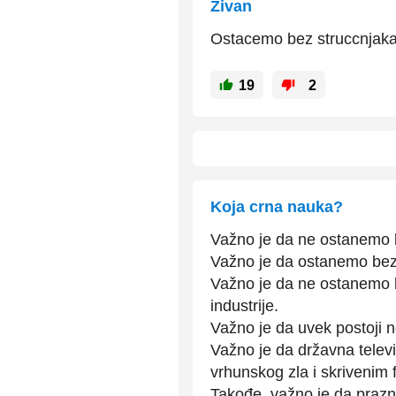
Zivan
Ostacemo bez struccnjaka
19
2
Koja crna nauka?
Važno je da ne ostanemo b
Važno je da ostanemo bez 
Važno je da ne ostanemo be
industrije.
Važno je da uvek postoji n
Važno je da državna televi
vrhunskog zla i skrivenim
Takođe, važno je da prazn