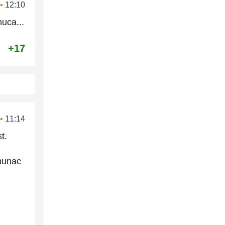
•
12:10
uca...
+17
•
11:14
t.
rhunac