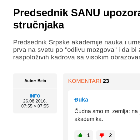
Predsednik SANU upozora
stručnjaka
Predsednik Srpske akademije nauka i umetn
prva na svetu po "odlivu mozgova" i da bi
raspoloživih kadrova sa visokim obrazova
KOMENTARI
23
Autor: Beta
INFO
Đuka
26.08.2016.
07:55 > 07:55
Čudna smo mi zemlja: na j
akademika.
1
2