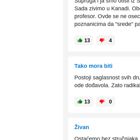
Supruga i ja smo otisli iz 
Sada zivimo u Kanadi. Oboj
profesor. Ovde se ne ose
poznanicima da "srede" pap
13
4
Tako mora biti
Postoji saglasnost svih dru
ode dođavola. Zato radikal
13
0
Živan
Ostaćemo bez stručnjaka, 