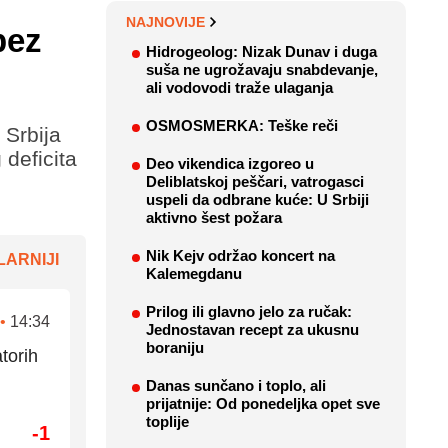
NAJNOVIJE
bez
Hidrogeolog: Nizak Dunav i duga
suša ne ugrožavaju snabdevanje,
ali vodovodi traže ulaganja
OSMOSMERKA: Teške reči
 Srbija
deficita
Deo vikendica izgoreo u
Deliblatskoj peščari, vatrogasci
uspeli da odbrane kuće: U Srbiji
aktivno šest požara
Nik Kejv održao koncert na
ARNIJI
Kalemegdanu
Prilog ili glavno jelo za ručak:
•
14:34
Jednostavan recept za ukusnu
boraniju
torih
Danas sunčano i toplo, ali
prijatnije: Od ponedeljka opet sve
toplije
-1