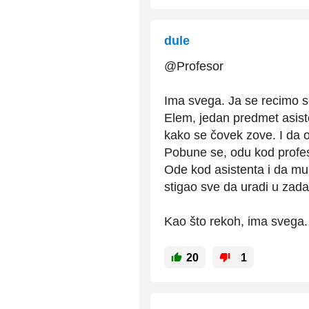
dule
@Profesor
Ima svega. Ja se recimo s
Elem, jedan predmet asist
kako se čovek zove. I da o
Pobune se, odu kod profeso
Ode kod asistenta i da mu
stigao sve da uradi u za
Kao što rekoh, ima svega.
20
1