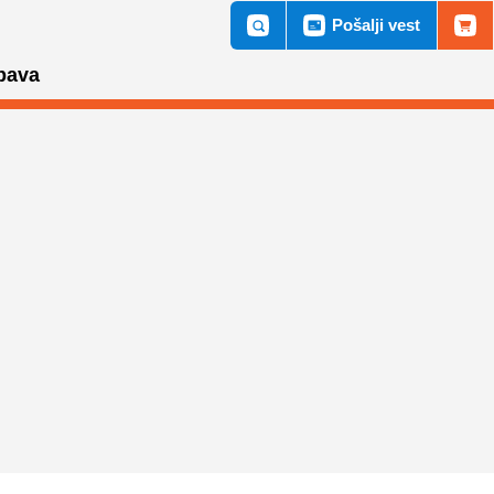
Pošalji vest
bava