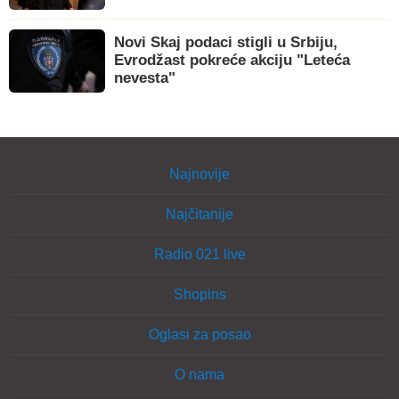
Novi Skaj podaci stigli u Srbiju,
Evrodžast pokreće akciju "Leteća
nevesta"
Najnovije
Najčitanije
Radio 021 live
Shopins
Oglasi za posao
O nama