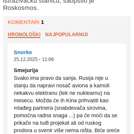
istraživačku stanicu, saopštio je
Roskosmos.
KOMENTARI
1
HRONOLOŠKI
NAJPOPULARNIJI
Snorke
25.12.2025
•
11:06
Smejurija
Svako ima pravo da sanja. Rusija nije u
stanju da napravi nosač aviona a kamoli
nekakvu elektranu (tek ne nuklearnu) na
mesecu. Možda će ih Kina prihvatiti kao
mlađeg partnera (snabdevača sirovina,
pomoćna radna snaga ...) pa će moći da se
prikače na tuđi projekat ali od ruskog
prodora u svenir više nema ništa. Biće sreće