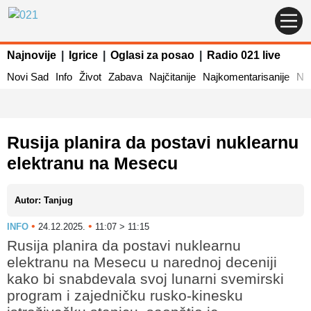
Najnovije
|
Igrice
|
Oglasi za posao
|
Radio 021 live
Novi Sad
Info
Život
Zabava
Najčitanije
Najkomentarisanije
Naj
Rusija planira da postavi nuklearnu
elektranu na Mesecu
Autor: Tanjug
•
•
INFO
24.12.2025.
11:07 > 11:15
Rusija planira da postavi nuklearnu
elektranu na Mesecu u narednoj deceniji
kako bi snabdevala svoj lunarni svemirski
program i zajedničku rusko-kinesku