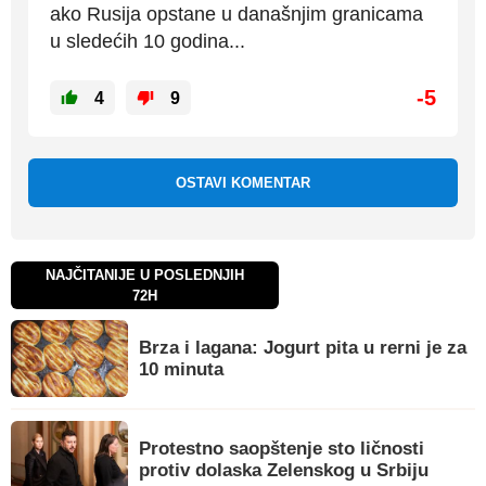
ako Rusija opstane u današnjim granicama
u sledećih 10 godina...
-5
4
9
OSTAVI KOMENTAR
NAJČITANIJE U POSLEDNJIH
72H
Brza i lagana: Jogurt pita u rerni je za
10 minuta
Protestno saopštenje sto ličnosti
protiv dolaska Zelenskog u Srbiju