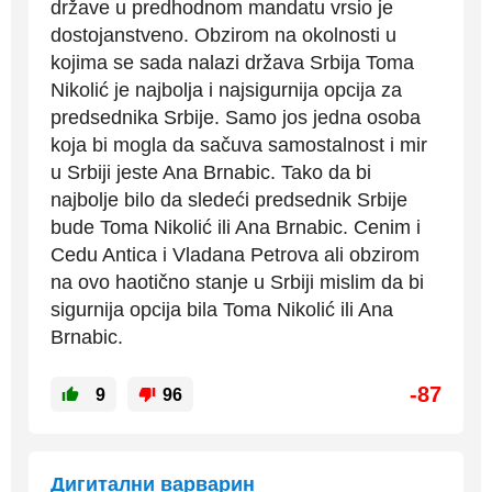
države u predhodnom mandatu vrsio je
dostojanstveno. Obzirom na okolnosti u
kojima se sada nalazi država Srbija Toma
Nikolić je najbolja i najsigurnija opcija za
predsednika Srbije. Samo jos jedna osoba
koja bi mogla da sačuva samostalnost i mir
u Srbiji jeste Ana Brnabic. Tako da bi
najbolje bilo da sledeći predsednik Srbije
bude Toma Nikolić ili Ana Brnabic. Cenim i
Cedu Antica i Vladana Petrova ali obzirom
na ovo haotično stanje u Srbiji mislim da bi
sigurnija opcija bila Toma Nikolić ili Ana
Brnabic.
-87
9
96
Дигитални варварин