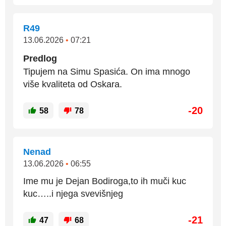
R49
13.06.2026
•
07:21
Predlog
Tipujem na Simu Spasića. On ima mnogo
više kvaliteta od Oskara.
-20
58
78
Nenad
13.06.2026
•
06:55
Ime mu je Dejan Bodiroga,to ih muči kuc
kuc…..i njega svevišnjeg
-21
47
68