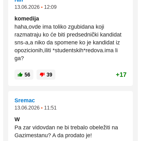
13.06.2026
•
12:09
komedija
haha,ovde ima toliko zgubidana koji
razmatraju ko će biti predsednički kandidat
sns-a,a niko da spomene ko je kandidat iz
opozicionih,iliti *studentskih*redova.ima li
ga?
+17
56
39
Sremac
13.06.2026
•
11:51
W
Pa zar vidovdan ne bi trebalo obeležiti na
Gazimestanu? A da prodato je!