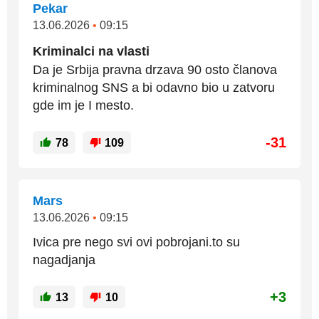
Pekar
13.06.2026
•
09:15
Kriminalci na vlasti
Da je Srbija pravna drzava 90 osto članova
kriminalnog SNS a bi odavno bio u zatvoru
gde im je I mesto.
-31
78
109
Mars
13.06.2026
•
09:15
Ivica pre nego svi ovi pobrojani.to su
nagadjanja
+3
13
10