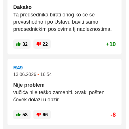
Dakako
Ta predsednika birati onog ko ce se
prevashodno i po Ustavu baviti samo
predsednickim poslovima tj nadleznostima.
+10
32
22
R49
13.06.2026
•
16:54
Nije problem
vučića nije teško zameniti. Svaki pošten
čovek dolazi u obzir.
-8
58
66