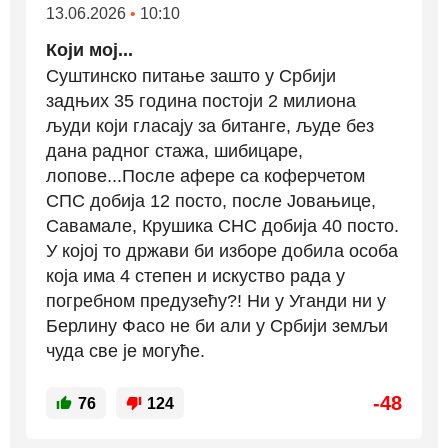
13.06.2026
•
10:10
Који мој...
Суштинско питање зашто у Србији
задњих 35 година постоји 2 милиона
људи који гласају за битанге, људе без
дана радног стажа, шибицаре,
лопове...После афере са коферчетом
СПС добија 12 посто, после Јовањице,
Савамале, Крушика СНС добија 40 посто.
У којој то држави би изборе добила особа
која има 4 степен и искуство рада у
погребном предузећу?! Ни у Уганди ни у
Берлину Фасо не би али у Србији земљи
чуда све је могуће.
-48
76
124