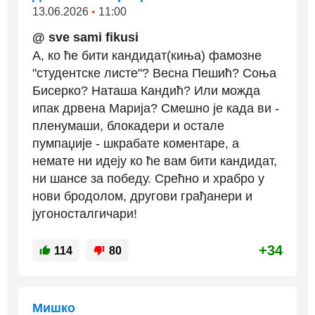
13.06.2026
•
11:00
@ sve sami fikusi
А, ко ће бити кандидат(киња) фамозне
"студентске листе"? Весна Пешић? Соња
Бисерко? Наташа Кандић? Или можда
ипак дрвена Марија? Смешно је када ви -
пленумаши, блокадери и остале
пумпаџије - шкрабате коментаре, а
немате ни идеју ко ће вам бити кандидат,
ни шансе за победу. Срећно и храбро у
нови бродолом, другови грађанери и
југоносталгичари!
+34
114
80
Мишко