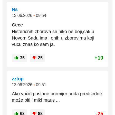
Ns
13.06.2026
•
09:54
Cccc
Histericnih zborova se niko ne boji,cak u
Novom Sadu ima i onih u zborovima koji
vucu znas ko sam ja.
+10
35
25
zztop
13.06.2026
•
09:51
Ako vučić postane premijer onda predsednik
može biti i miki maus ...
-25
63
88