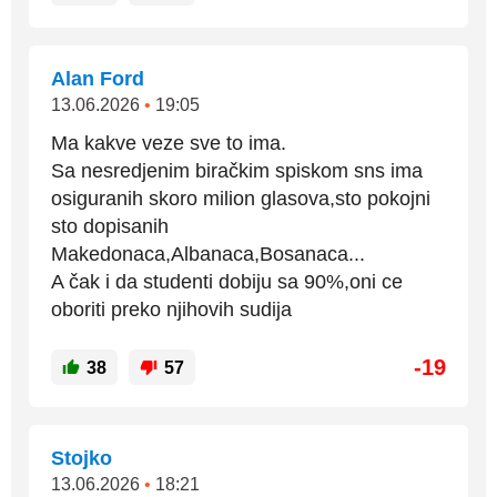
Alan Ford
13.06.2026
•
19:05
Ma kakve veze sve to ima.
Sa nesredjenim biračkim spiskom sns ima
osiguranih skoro milion glasova,sto pokojni
sto dopisanih
Makedonaca,Albanaca,Bosanaca...
A čak i da studenti dobiju sa 90%,oni ce
oboriti preko njihovih sudija
-19
38
57
Stojko
13.06.2026
•
18:21