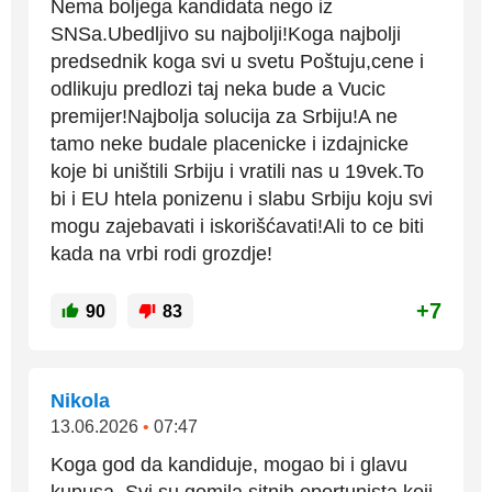
Nema boljega kandidata nego iz
SNSa.Ubedljivo su najbolji!Koga najbolji
predsednik koga svi u svetu Poštuju,cene i
odlikuju predlozi taj neka bude a Vucic
premijer!Najbolja solucija za Srbiju!A ne
tamo neke budale placenicke i izdajnicke
koje bi uništili Srbiju i vratili nas u 19vek.To
bi i EU htela ponizenu i slabu Srbiju koju svi
mogu zajebavati i iskorišćavati!Ali to ce biti
kada na vrbi rodi grozdje!
+7
90
83
Nikola
13.06.2026
•
07:47
Koga god da kandiduje, mogao bi i glavu