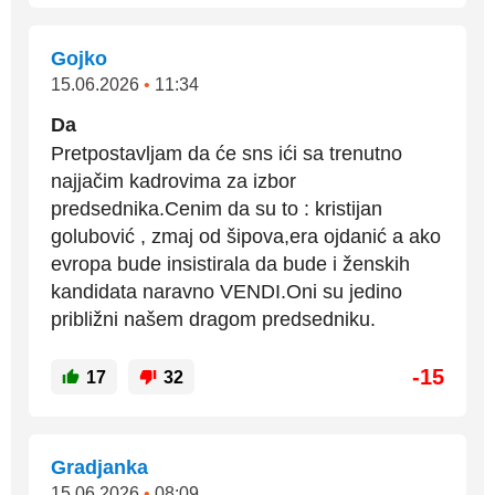
Gojko
15.06.2026
•
11:34
Da
Pretpostavljam da će sns ići sa trenutno
najjačim kadrovima za izbor
predsednika.Cenim da su to : kristijan
golubović , zmaj od šipova,era ojdanić a ako
evropa bude insistirala da bude i ženskih
kandidata naravno VENDI.Oni su jedino
približni našem dragom predsedniku.
-15
17
32
Gradjanka
15.06.2026
•
08:09