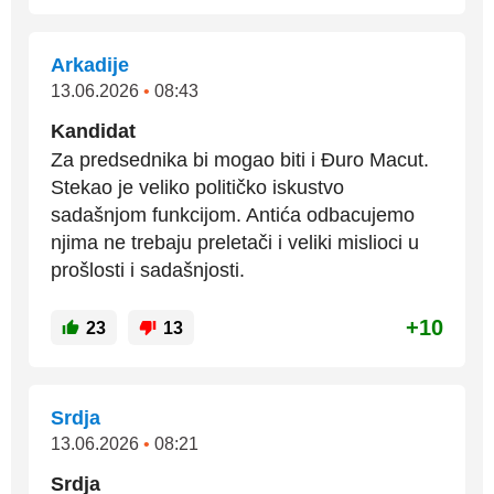
Arkadije
13.06.2026
•
08:43
Kandidat
Za predsednika bi mogao biti i Đuro Macut.
Stekao je veliko političko iskustvo
sadašnjom funkcijom. Antića odbacujemo
njima ne trebaju preletači i veliki mislioci u
prošlosti i sadašnjosti.
+10
23
13
Srdja
13.06.2026
•
08:21
Srdja