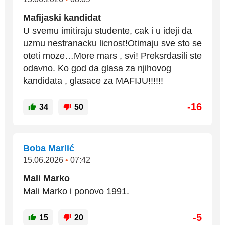
Mafijaski kandidat
U svemu imitiraju studente, cak i u ideji da
uzmu nestranacku licnost!Otimaju sve sto se
oteti moze…More mars , svi! Preksrdasili ste
odavno. Ko god da glasa za njihovog
kandidata , glasace za MAFIJU!!!!!!
-16
34
50
Boba Marlić
15.06.2026
•
07:42
Mali Marko
Mali Marko i ponovo 1991.
-5
15
20