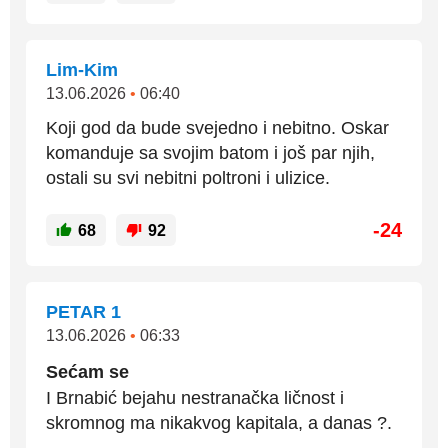
Lim-Kim
13.06.2026
•
06:40
Koji god da bude svejedno i nebitno. Oskar
komanduje sa svojim batom i još par njih,
ostali su svi nebitni poltroni i ulizice.
-24
68
92
PETAR 1
13.06.2026
•
06:33
Sećam se
I Brnabić bejahu nestranačka ličnost i
skromnog ma nikakvog kapitala, a danas ?.