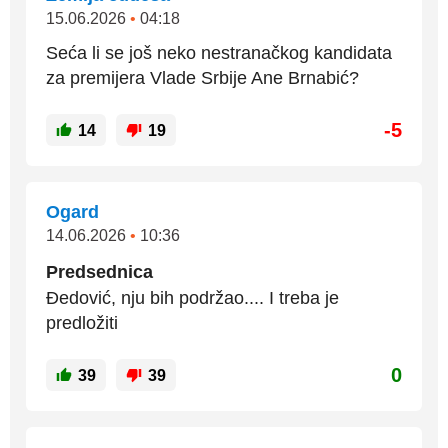
15.06.2026
•
04:18
Seća li se još neko nestranačkog kandidata
za premijera Vlade Srbije Ane Brnabić?
-5
14
19
Ogard
14.06.2026
•
10:36
Predsednica
Đedović, nju bih podržao.... I treba je
predložiti
0
39
39