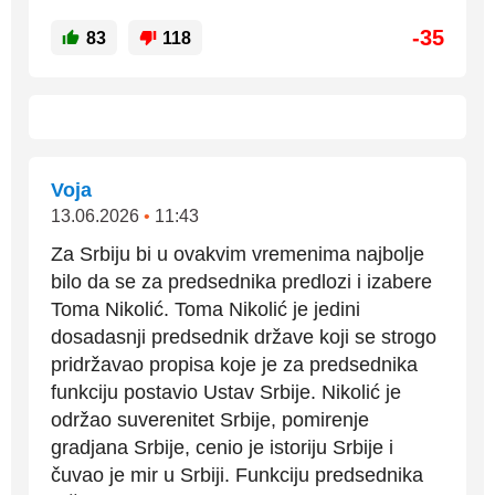
-35
83
118
Voja
13.06.2026
•
11:43
Za Srbiju bi u ovakvim vremenima najbolje
bilo da se za predsednika predlozi i izabere
Toma Nikolić. Toma Nikolić je jedini
dosadasnji predsednik države koji se strogo
pridržavao propisa koje je za predsednika
funkciju postavio Ustav Srbije. Nikolić je
održao suverenitet Srbije, pomirenje
gradjana Srbije, cenio je istoriju Srbije i
čuvao je mir u Srbiji. Funkciju predsednika