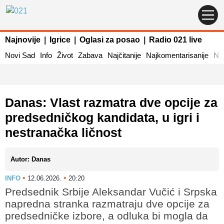
Najnovije
|
Igrice
|
Oglasi za posao
|
Radio 021 live
Novi Sad
Info
Život
Zabava
Najčitanije
Najkomentarisanije
Naj
Danas: Vlast razmatra dve opcije za
predsedničkog kandidata, u igri i
nestranačka ličnost
Autor: Danas
•
•
INFO
12.06.2026.
20:20
Predsednik Srbije Aleksandar Vučić i Srpska
napredna stranka razmatraju dve opcije za
predsedničke izbore, a odluka bi mogla da