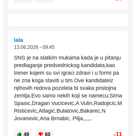
lala
13.06.2026
•
09:45
SNS je na slatkim mukama kada je u pitanju
predlaganje predsednickog kandidata,kao
trener kojem su svi igraci zdravi i u formi pa
ne zna koga staviti u tim.Ove kandidateiz
njihovih redova pozelela bi svaka pristojna
zemlja.Evo samo nekih koji se namecu;Sima
Spasic,Dragan Vucicevic,A Vulin,Radojicic,M
Risticevic,Atlagic,Bulatovic,Bakarec,N
Jovanovic,Ana Brnabic, Pilja,,,,,.
-11
49
60