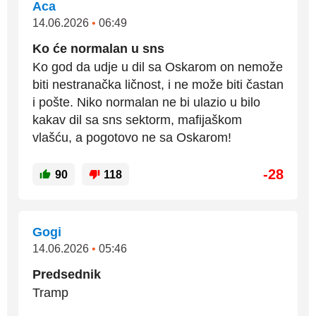
Aca
14.06.2026
•
06:49
Ko će normalan u sns
Ko god da udje u dil sa Oskarom on nemože
biti nestranačka ličnost, i ne može biti častan
i pošte. Niko normalan ne bi ulazio u bilo
kakav dil sa sns sektorm, mafijaškom
vlašću, a pogotovo ne sa Oskarom!
-28
90
118
Gogi
14.06.2026
•
05:46
Predsednik
Tramp