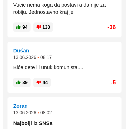
Vucic nema koga da postavi a da nije za
robiju. Jednostavno kraj je
-36
94
130
Dušan
13.06.2026
•
08:17
Biće dete ili unuk komunista....
-5
39
44
Zoran
13.06.2026
•
08:02
Najbolji iz SNSa