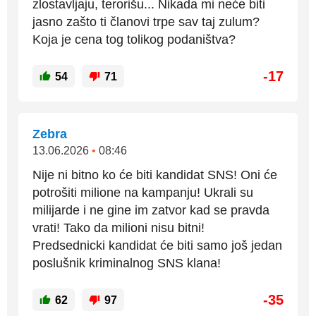
zlostavljaju, terorišu... Nikada mi neće biti
jasno zašto ti članovi trpe sav taj zulum?
Koja je cena tog tolikog podaništva?
-17
54
71
Zebra
13.06.2026
•
08:46
Nije ni bitno ko će biti kandidat SNS! Oni će
potrošiti milione na kampanju! Ukrali su
milijarde i ne gine im zatvor kad se pravda
vrati! Tako da milioni nisu bitni!
Predsednicki kandidat će biti samo još jedan
poslušnik kriminalnog SNS klana!
-35
62
97