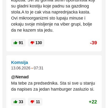
kupusa. Svi su gomila sitnih oportunista koji
su gladni kostiju koje padnu sa gazdinog
stola.A to je cak visa naprednjacka kasta.
Ovi mikroorganizmi sto lupaju minuse i
cekaju svoje misljenje na viber grupi, bolje
da ne kazem sta jedu.
-39
91
130
Komsija
13.06.2026
•
07:31
@Nenad
Ma tebe za predsednika. Sta si sve u stanju
da napises za jedan hamburger zasluzio si.
+22
33
11