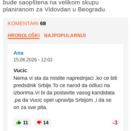
bude saopštena na velikom skupu
planiranom za Vidovdan u Beogradu.
KOMENTARI
68
HRONOLOŠKI
NAJPOPULARNIJI
Ana
15.06.2026
•
12:02
Vucic
Nema vi sta da mislite naprednjaci ,ko ce biti
predsdnik Srbije.To ce narod da odluci na
izborima.Vi bi da postavite vasog kandidata
,pa da Vucic opet upravlja Srbijom ,i da se
on za sve pita.
-3
11
14