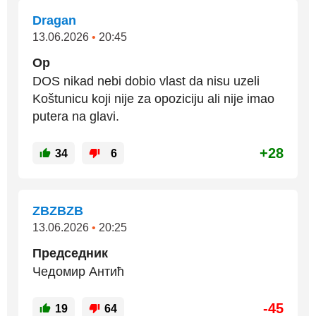
Dragan
13.06.2026
•
20:45
Op
DOS nikad nebi dobio vlast da nisu uzeli
Koštunicu koji nije za opoziciju ali nije imao
putera na glavi.
+28
34
6
ZBZBZB
13.06.2026
•
20:25
Председник
Чедомир Антић
-45
19
64