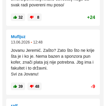
svak radi povereni mu poso/
+24
32
8
Mufljuz
13.06.2026
•
12:48
Jovanu Jeremić. Zašto? Zato što što ne krije
šta je i ko je. Nema bazen a sponzora pun
kofer, znači plata joj nije potrebna. Jbg ima i
fakultet i to državni.
Svi za Jovanu!
-9
39
48
ralf