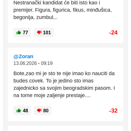
Nestranački kandidat će biti isto kao i
premijer. Figura, figurica, fikus, minđušica,
begonija, zumbul,..
-24
77
101
@Zoran
13.06.2026
•
09:19
Bote,zao mi je sto te nije imao ko nauciti da
budes covek. To je jedino sto imas
zajednicko sa svojim beogradskim pasom. I
na tome moje zaljenje prestaje....
-32
48
80