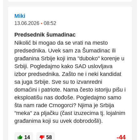
Miki
13.06.2026
•
08:52
Predsednik šumadinac
Nikolić bi mogao da se vrati na mesto
predsednika. Uvek sam za Šumadinac ili
građanina Srbije koji ima "duboko" korenje u
Srbiji. Pogledajmo kako SAD uslovljava
izbor predsednika. Zašto ne i neki kandidat
sa juga Srbije. Sve su to izvanredni
domaćini i patriote. Nama često istoriju pišu i
eksploatišu nas dođoše. Pogledajmo samo
šta nam rade Crnogorci? Njima je Srbija
"meka" za pljačku (čast izuzecima tj. lojalnim
građanima koji su uvek dobrodošli).
-44
14
58