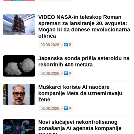
VIDEO NASA-in teleskop Roman
spreman za lansiranje 30. avgusta:
Mogao bi da donese revolucionarna
otkrića
0
03.08.2026.
•
Japanska sonda prišla asteroidu na
rekordnih 400 metara
0
03.08.2026.
•
Muškarci koriste AI naočare
kompanije Meta da uznemiravaju
žene
0
03.08.2026.
•
Novi slučajevi nekontrolisanog
ponašanja AI agenata kompanije