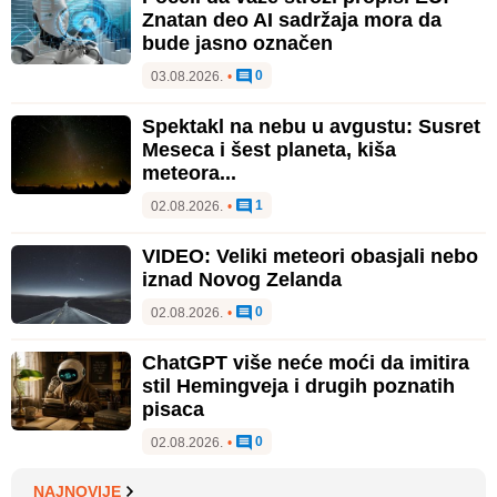
Znatan deo AI sadržaja mora da
bude jasno označen
0
03.08.2026.
•
Spektakl na nebu u avgustu: Susret
Meseca i šest planeta, kiša
meteora...
1
02.08.2026.
•
VIDEO: Veliki meteori obasjali nebo
iznad Novog Zelanda
0
02.08.2026.
•
ChatGPT više neće moći da imitira
stil Hemingveja i drugih poznatih
pisaca
0
02.08.2026.
•
NAJNOVIJE