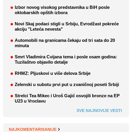
Izbor novog visokog predstavnika u BiH posle
oktobarskih opštih izbora
Novi Skaj podaci stigli u Srbiju, Evrodžast pokreće
akciju "Leteća nevesta"
Automobili na granicama čekaju od tri sata do 20
minuta
Smrt Vladimira Cvijana tema i posle osam godina:
Tuzilaštvo objavilo detalje
RHMZ: Pljuskovi u više delova Srbije
Zelenski u subotu prvi put u zvaničnoj poseti Srbiji
Strelci Tea Mikec i Uroš Gajić osvojili bronze na EP
U23 u Vroclavu
SVE NAJNOVIJE VESTI
NAJKOMENTARISANIJE