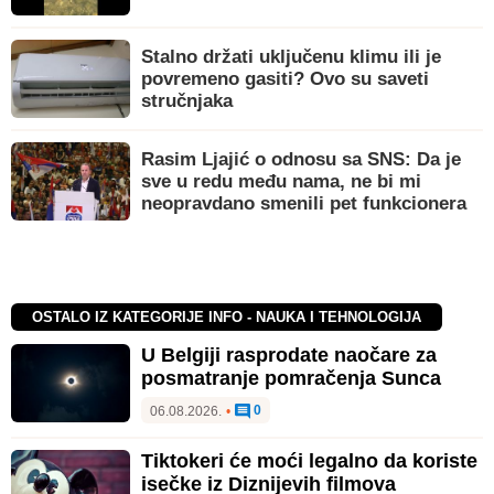
Stalno držati uključenu klimu ili je
povremeno gasiti? Ovo su saveti
stručnjaka
Rasim Ljajić o odnosu sa SNS: Da je
sve u redu među nama, ne bi mi
neopravdano smenili pet funkcionera
OSTALO IZ KATEGORIJE INFO - NAUKA I TEHNOLOGIJA
U Belgiji rasprodate naočare za
posmatranje pomračenja Sunca
0
06.08.2026.
•
Tiktokeri će moći legalno da koriste
isečke iz Diznijevih filmova