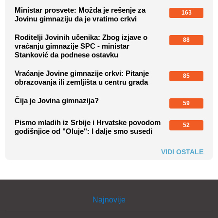
Ministar prosvete: Možda je rešenje za
163
Jovinu gimnaziju da je vratimo crkvi
Roditelji Jovinih učenika: Zbog izjave o
88
vraćanju gimnazije SPC - ministar
Stanković da podnese ostavku
Vraćanje Jovine gimnazije crkvi: Pitanje
85
obrazovanja ili zemljišta u centru grada
Čija je Jovina gimnazija?
59
Pismo mladih iz Srbije i Hrvatske povodom
52
godišnjice od "Oluje": I dalje smo susedi
VIDI OSTALE
Najnovije