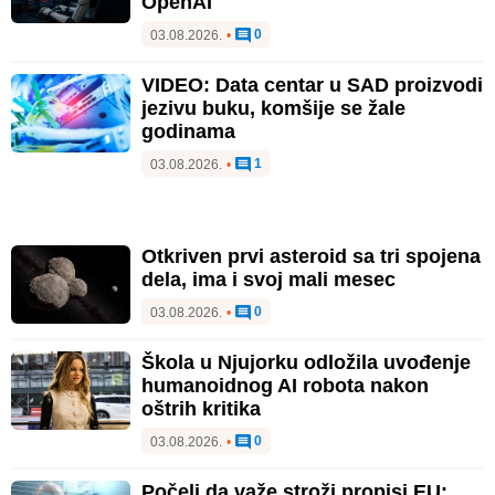
OpenAI
0
03.08.2026.
•
VIDEO: Data centar u SAD proizvodi
jezivu buku, komšije se žale
godinama
1
03.08.2026.
•
Otkriven prvi asteroid sa tri spojena
dela, ima i svoj mali mesec
0
03.08.2026.
•
Škola u Njujorku odložila uvođenje
humanoidnog AI robota nakon
oštrih kritika
0
03.08.2026.
•
Počeli da važe stroži propisi EU: