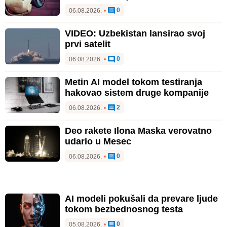
0
06.08.2026.
•
VIDEO: Uzbekistan lansirao svoj
prvi satelit
0
06.08.2026.
•
Metin AI model tokom testiranja
hakovao sistem druge kompanije
2
06.08.2026.
•
Deo rakete Ilona Maska verovatno
udario u Mesec
0
06.08.2026.
•
AI modeli pokušali da prevare ljude
tokom bezbednosnog testa
0
05.08.2026.
•