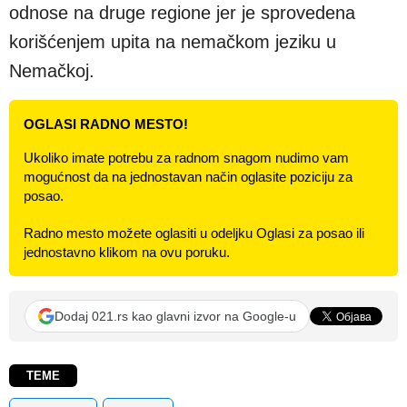
odnose na druge regione jer je sprovedena
korišćenjem upita na nemačkom jeziku u
Nemačkoj.
OGLASI RADNO MESTO!
Ukoliko imate potrebu za radnom snagom nudimo vam
mogućnost da na jednostavan način oglasite poziciju za
posao.
Radno mesto možete oglasiti u odeljku Oglasi za posao ili
jednostavno klikom na ovu poruku.
Dodaj 021.rs kao glavni izvor na Google-u
TEME