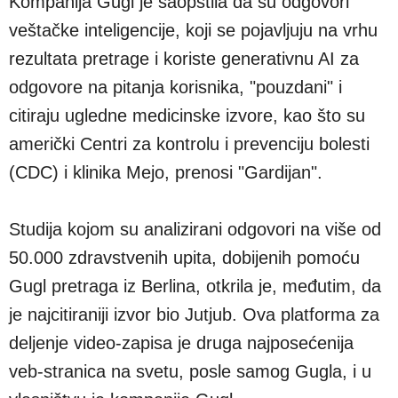
Kompanija Gugl je saopštila da su odgovori
veštačke inteligencije, koji se pojavljuju na vrhu
rezultata pretrage i koriste generativnu AI za
odgovore na pitanja korisnika, "pouzdani" i
citiraju ugledne medicinske izvore, kao što su
američki Centri za kontrolu i prevenciju bolesti
(CDC) i klinika Mejo, prenosi "Gardijan".
Studija kojom su analizirani odgovori na više od
50.000 zdravstvenih upita, dobijenih pomoću
Gugl pretraga iz Berlina, otkrila je, međutim, da
je najcitiraniji izvor bio Jutjub. Ova platforma za
deljenje video-zapisa je druga najposećenija
veb-stranica na svetu, posle samog Gugla, i u