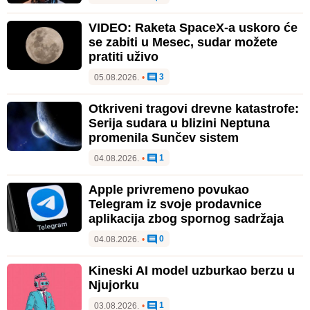
VIDEO: Raketa SpaceX-a uskoro će
se zabiti u Mesec, sudar možete
pratiti uživo
3
05.08.2026.
•
Otkriveni tragovi drevne katastrofe:
Serija sudara u blizini Neptuna
promenila Sunčev sistem
1
04.08.2026.
•
Apple privremeno povukao
Telegram iz svoje prodavnice
aplikacija zbog spornog sadržaja
0
04.08.2026.
•
Kineski AI model uzburkao berzu u
Njujorku
1
03.08.2026.
•