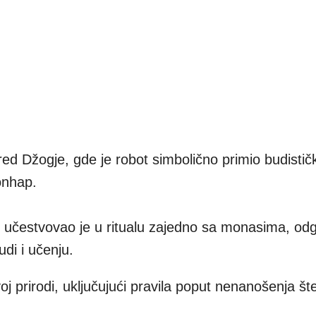
ed Džogje, gde je robot simbolično primio budistič
onhap.
, učestvovao je u ritualu zajedno sa monasima, odg
di i učenju.
oj prirodi, uključujući pravila poput nenanošenja šte