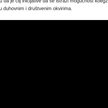
 da je cilj inicijative da se istraži mogućnost koegz
je u duhovnim i društvenim okvirima.