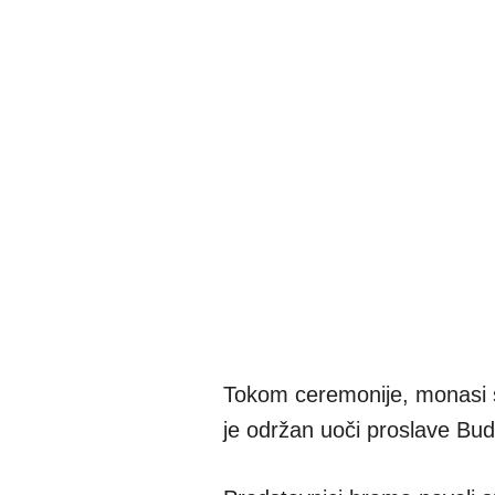
Tokom ceremonije, monasi su
je održan uoči proslave Bu