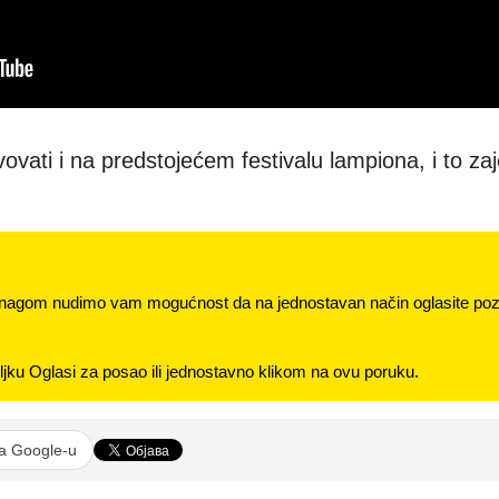
ovati i na predstojećem festivalu lampiona, i to za
nagom nudimo vam mogućnost da na jednostavan način oglasite pozi
jku Oglasi za posao ili jednostavno klikom na ovu poruku.
na Google-u