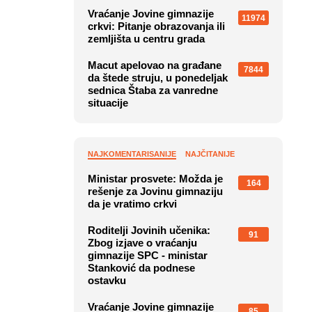
Vraćanje Jovine gimnazije
11974
crkvi: Pitanje obrazovanja ili
zemljišta u centru grada
Macut apelovao na građane
7844
da štede struju, u ponedeljak
sednica Štaba za vanredne
situacije
NAJKOMENTARISANIJE
NAJČITANIJE
Ministar prosvete: Možda je
164
rešenje za Jovinu gimnaziju
da je vratimo crkvi
Roditelji Jovinih učenika:
91
Zbog izjave o vraćanju
gimnazije SPC - ministar
Stanković da podnese
ostavku
Vraćanje Jovine gimnazije
85