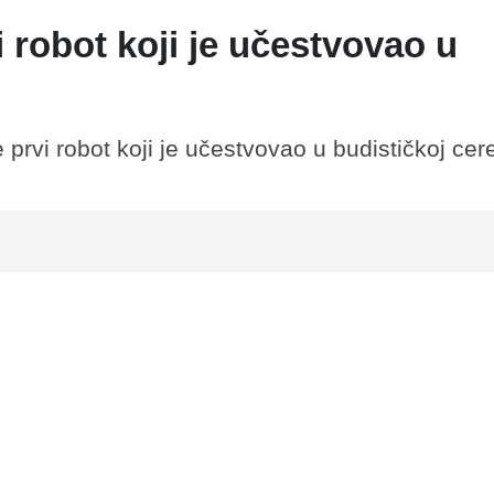
 robot koji je učestvovao u
rvi robot koji je učestvovao u budističkoj cer