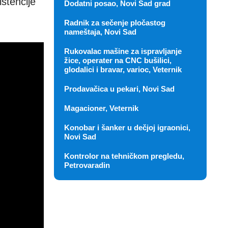
istencije
Dodatni posao, Novi Sad grad
Radnik za sečenje pločastog
nameštaja, Novi Sad
Rukovalac mašine za ispravljanje
žice, operater na CNC bušilici,
glodalici i bravar, varioc, Veternik
Prodavačica u pekari, Novi Sad
Magacioner, Veternik
Konobar i šanker u dečjoj igraonici,
Novi Sad
Kontrolor na tehničkom pregledu,
Petrovaradin