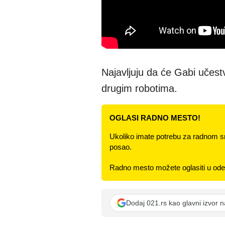
Najavljuju da će Gabi učestv
drugim robotima.
OGLASI RADNO MESTO!
Ukoliko imate potrebu za radnom s
posao.
Radno mesto možete oglasiti u odel
Dodaj 021.rs kao glavni izvor 