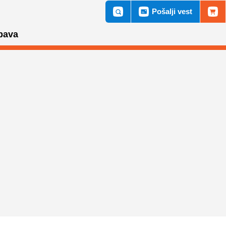
Pošalji vest
bava