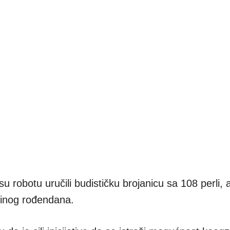
 robotu uručili budističku brojanicu sa 108 perli, 
dinog rođendana.