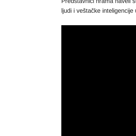
Predstavnici hrama naveli su
ljudi i veštačke inteligenci