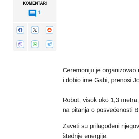
KOMENTARI
1
Ceremoniju je organizovao r
i dobio ime Gabi, prenosi J
Robot, visok oko 1,3 metra
na pitanja o posvećenosti Bu
Zaveti su prilagođeni njegov
štednje energije.