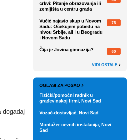
crkvi: Pitanje obrazovanja ili
zemljišta u centru grada
Vučić najavio skup u Novom
75
Sadu: Očekujem pobedu na
nivou Srbije, ali i u Beogradu
i Novom Sadu
Čija je Jovina gimnazija?
60
VIDI OSTALE
OGLASI ZA POSAO
Fizički/pomoćni radnik u
građevinskoj firmi, Novi Sad
a događaj
Vozač-dostavljač, Novi Sad
Montažer cevnih instalacija, Novi
Sad