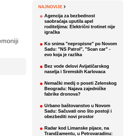
NAJNOVIJE
Agencija za bezbednost
saobraćaja uputila apel
roditeljima: Električni trotinet nije
igračka
emoniji
Ko snima "nepropisne" po Novom
Sadu: "NS Patrol", "Scan car" -
evo koja je razlika
Bez vode delovi Avijatičarskog
naselja i Sremskih Karlovaca
Nemački medij o poseti Zelenskog
Beogradu: Najava zajedničke
fabrike dronova?
Urbano baštovanstvo u Novom
Sadu: Sačuvati ono što postoji i
obezbediti novi prostor
Radar kod Limanske pijace, na
Trandžamentu, u Petrovaradinu: