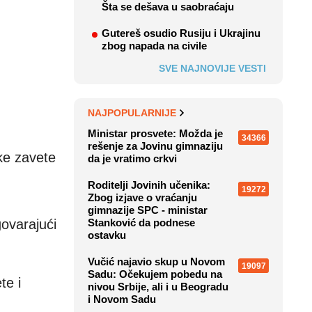
Šta se dešava u saobraćaju
Gutereš osudio Rusiju i Ukrajinu
zbog napada na civile
SVE NAJNOVIJE VESTI
NAJPOPULARNIJE
Ministar prosvete: Možda je
34366
rešenje za Jovinu gimnaziju
ke zavete
da je vratimo crkvi
Roditelji Jovinih učenika:
19272
Zbog izjave o vraćanju
gimnazije SPC - ministar
ovarajući
Stanković da podnese
ostavku
Vučić najavio skup u Novom
19097
Sadu: Očekujem pobedu na
te i
nivou Srbije, ali i u Beogradu
i Novom Sadu