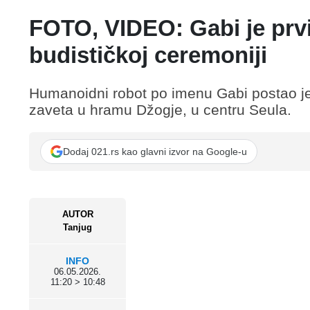
FOTO, VIDEO: Gabi je prvi
budističkoj ceremoniji
Humanoidni robot po imenu Gabi postao je p
zaveta u hramu Džogje, u centru Seula.
Dodaj 021.rs kao glavni izvor na Google-u
AUTOR
Tanjug
INFO
06.05.2026.
11:20 > 10:48