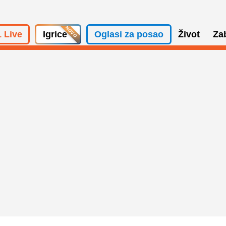
 Live
Igrice
Oglasi za posao
Život
Za