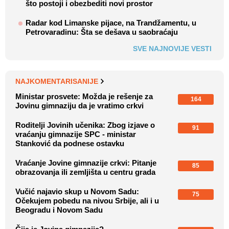
što postoji i obezbediti novi prostor
Radar kod Limanske pijace, na Trandžamentu, u
Petrovaradinu: Šta se dešava u saobraćaju
SVE NAJNOVIJE VESTI
NAJKOMENTARISANIJE
Ministar prosvete: Možda je rešenje za
164
Jovinu gimnaziju da je vratimo crkvi
Roditelji Jovinih učenika: Zbog izjave o
91
vraćanju gimnazije SPC - ministar
Stanković da podnese ostavku
Vraćanje Jovine gimnazije crkvi: Pitanje
85
obrazovanja ili zemljišta u centru grada
Vučić najavio skup u Novom Sadu:
75
Očekujem pobedu na nivou Srbije, ali i u
Beogradu i Novom Sadu