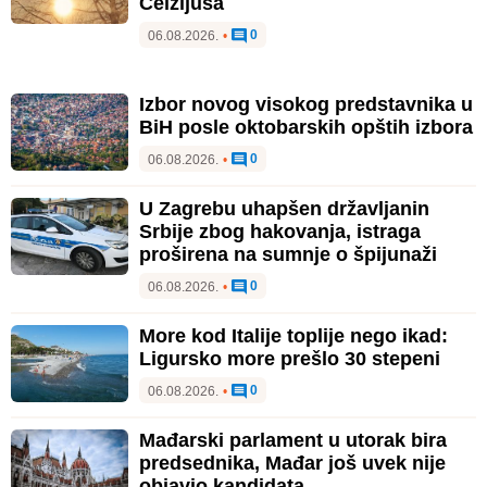
Celzijusa
0
06.08.2026.
•
Izbor novog visokog predstavnika u
BiH posle oktobarskih opštih izbora
0
06.08.2026.
•
U Zagrebu uhapšen državljanin
Srbije zbog hakovanja, istraga
proširena na sumnje o špijunaži
0
06.08.2026.
•
More kod Italije toplije nego ikad:
Ligursko more prešlo 30 stepeni
0
06.08.2026.
•
Mađarski parlament u utorak bira
predsednika, Mađar još uvek nije
objavio kandidata