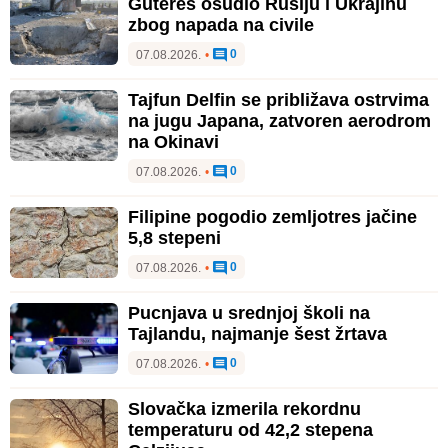
Gutereš osudio Rusiju i Ukrajinu
zbog napada na civile
0
07.08.2026.
•
Tajfun Delfin se približava ostrvima
na jugu Japana, zatvoren aerodrom
na Okinavi
0
07.08.2026.
•
Filipine pogodio zemljotres jačine
5,8 stepeni
0
07.08.2026.
•
Pucnjava u srednjoj školi na
Tajlandu, najmanje šest žrtava
0
07.08.2026.
•
Slovačka izmerila rekordnu
temperaturu od 42,2 stepena