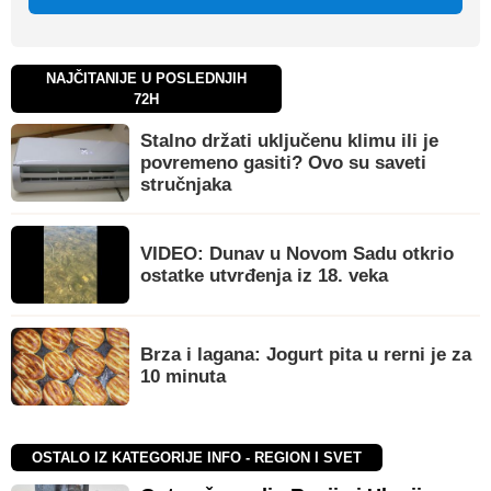
NAJČITANIJE U POSLEDNJIH
72H
Stalno držati uključenu klimu ili je
povremeno gasiti? Ovo su saveti
stručnjaka
VIDEO: Dunav u Novom Sadu otkrio
ostatke utvrđenja iz 18. veka
Brza i lagana: Jogurt pita u rerni je za
10 minuta
OSTALO IZ KATEGORIJE INFO - REGION I SVET