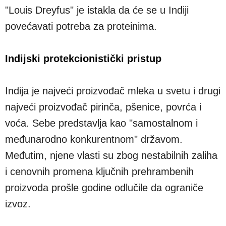
"Louis Dreyfus" je istakla da će se u Indiji
povećavati potreba za proteinima.
Indijski protekcionistički pristup
Indija je najveći proizvođač mleka u svetu i drugi
najveći proizvođač pirinča, pšenice, povrća i
voća. Sebe predstavlja kao "samostalnom i
međunarodno konkurentnom" državom.
Međutim, njene vlasti su zbog nestabilnih zaliha
i cenovnih promena ključnih prehrambenih
proizvoda prošle godine odlučile da ograniče
izvoz.