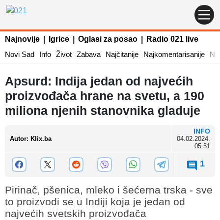
Najnovije
|
Igrice
|
Oglasi za posao
|
Radio 021 live
Novi Sad
Info
Život
Zabava
Najčitanije
Najkomentarisanije
Naj
Apsurd: Indija jedan od najvećih
proizvođača hrane na svetu, a 190
miliona njenih stanovnika gladuje
INFO
Autor
:
Klix.ba
04.02.2024.
05:51
1
Pirinač, pšenica, mleko i šećerna trska - sve
to proizvodi se u Indiji koja je jedan od
najvećih svetskih proizvođača