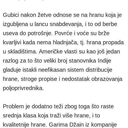
Gubici nakon žetve odnose se na hranu koja je
izgubljena u lancu snabdevanja, i to od berbe
useva do potrošnje. Povrće i voće su brže
kvarljivi kada nema hladnjača, tj. hrana propada
u skladištima. Američke vlasti su kao još jedan
razlog za to što veliki broj stanovnika Indije
gladuje istakli neefikasan sistem distribucije
hrane, stroge propise i nedostatak obrazovanja
poljoprivrednika.
Problem je dodatno teži zbog toga što raste
srednja klasa koja traži više hrane, i to
kvalitetnije hrane. Garima Džain iz kompanije