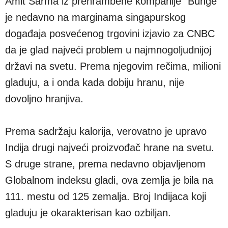
Amit Šarma iz prehrambene kompanije "Bunge"
je nedavno na marginama singapurskog
događaja posvećenog trgovini izjavio za CNBC
da je glad najveći problem u najmnogoljudnijoj
državi na svetu. Prema njegovim rečima, milioni
gladuju, a i onda kada dobiju hranu, nije
dovoljno hranjiva.
Prema sadržaju kalorija, verovatno je upravo
Indija drugi najveći proizvođač hrane na svetu.
S druge strane, prema nedavno objavljenom
Globalnom indeksu gladi, ova zemlja je bila na
111. mestu od 125 zemalja. Broj Indijaca koji
gladuju je okarakterisan kao ozbiljan.