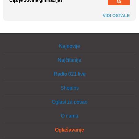
Čija je Jovina gimnazija?
60
VIDI OSTALE
Najnovije
Najčitanije
Radio 021 live
Shopins
Oglasi za posao
O nama
Oglašavanje