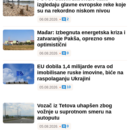
izgledaju glavne evropske reke koje
su na rekordno niskom nivou
2
06.08.2026.
•
Mađar: Izbegnuta energetska kriza i
zatvaranje Pakša, oprezno smo
optimistični
0
06.08.2026.
•
EU dobila 1,4 milijarde evra od
imobilisane ruske imovine, biće na
raspolaganju Ukrajini
10
05.08.2026.
•
Vozač iz Tetova uhapšen zbog
vožnje u suprotnom smeru na
autoputu
0
05.08.2026.
•