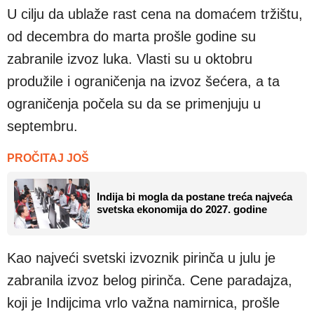
U cilju da ublaže rast cena na domaćem tržištu,
od decembra do marta prošle godine su
zabranile izvoz luka. Vlasti su u oktobru
produžile i ograničenja na izvoz šećera, a ta
ograničenja počela su da se primenjuju u
septembru.
PROČITAJ JOŠ
Indija bi mogla da postane treća najveća
svetska ekonomija do 2027. godine
Kao najveći svetski izvoznik pirinča u julu je
zabranila izvoz belog pirinča. Cene paradajza,
koji je Indijcima vrlo važna namirnica, prošle