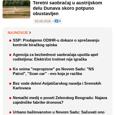
Teretni saobraćaj u austrijskom
delu Dunava skoro potpuno
obustavljen
0
05.08.2026.
•
NAJNOVIJE
SSP: Predajemo ODIHR-u dokaze o sprečavanju
kontrole biračkog spiska
Agencija za bezbednost saobraćaja uputila apel
roditeljima: Električni trotinet nije igračka
Ko snima "nepropisne" po Novom Sadu: "NS
Patrol", "Scan car" - evo koja je razlika
Bez vode delovi Avijatičarskog naselja i Sremskih
Karlovaca
Nemački medij o poseti Zelenskog Beogradu: Najava
zajedničke fabrike dronova?
Urbano baštovanstvo u Novom Sadu: Sačuvati ono