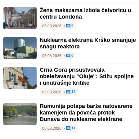
Žena makazama izbola četvoricu u
centru Londona
0
05.08.2026.
•
Nuklearna elektrana Krško smanjuje
snagu reaktora
0
05.08.2026.
•
Crna Gora prisustvovala
obeležavanju "Oluje": Stižu spoljne
i unutrašnje kritike
13
05.08.2026.
•
Rumunija potapa barže natovarene
kamenjem da poveća protok
Dunava do nuklearne elektrane
11
05.08.2026.
•