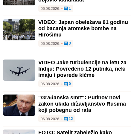
1
06.08.2026.
•
VIDEO: Japan obeležava 81 godinu
od bacanja atomske bombe na
Hirošimu
3
06.08.2026.
•
VIDEO Jake turbulencije na letu za
Indiju: Povređeno 12 putnika, neki
imaju i povrede kičme
0
06.08.2026.
•
"Građanska smrt": Putinov novi
zakon ukida državljanstvo Rusima
koji pobegnu od rata
12
06.08.2026.
•
FOTO: Satelit zabeležio kako