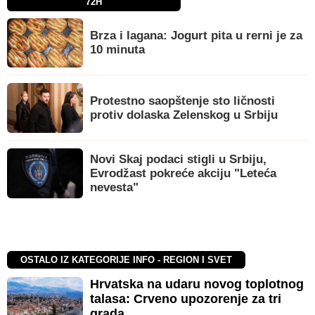
72H
Brza i lagana: Jogurt pita u rerni je za
10 minuta
Protestno saopštenje sto ličnosti
protiv dolaska Zelenskog u Srbiju
Novi Skaj podaci stigli u Srbiju,
Evrodžast pokreće akciju "Leteća
nevesta"
OSTALO IZ KATEGORIJE INFO - REGION I SVET
Hrvatska na udaru novog toplotnog
talasa: Crveno upozorenje za tri
grada