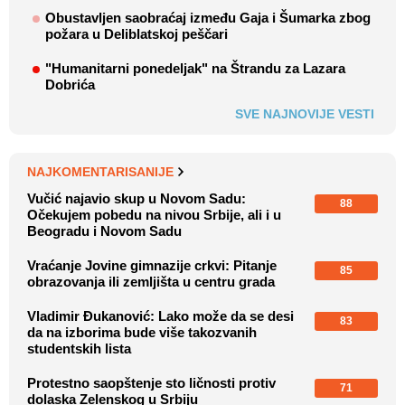
Obustavljen saobraćaj između Gaja i Šumarka zbog
požara u Deliblatskoj peščari
"Humanitarni ponedeljak" na Štrandu za Lazara
Dobrića
SVE NAJNOVIJE VESTI
NAJKOMENTARISANIJE
Vučić najavio skup u Novom Sadu:
88
Očekujem pobedu na nivou Srbije, ali i u
Beogradu i Novom Sadu
Vraćanje Jovine gimnazije crkvi: Pitanje
85
obrazovanja ili zemljišta u centru grada
Vladimir Đukanović: Lako može da se desi
83
da na izborima bude više takozvanih
studentskih lista
Protestno saopštenje sto ličnosti protiv
71
dolaska Zelenskog u Srbiju