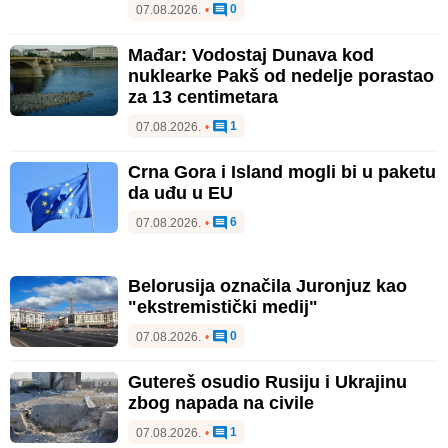
0
07.08.2026.
•
Mađar: Vodostaj Dunava kod
nuklearke Pakš od nedelje porastao
za 13 centimetara
1
07.08.2026.
•
Crna Gora i Island mogli bi u paketu
da uđu u EU
6
07.08.2026.
•
Belorusija označila Juronjuz kao
"ekstremistički medij"
0
07.08.2026.
•
Gutereš osudio Rusiju i Ukrajinu
zbog napada na civile
1
07.08.2026.
•