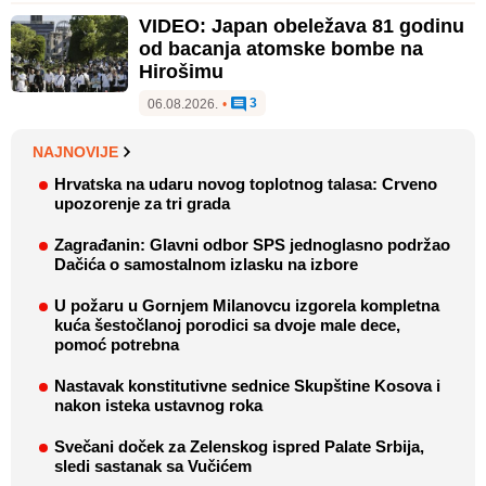
VIDEO: Japan obeležava 81 godinu
od bacanja atomske bombe na
Hirošimu
3
06.08.2026.
•
NAJNOVIJE
Hrvatska na udaru novog toplotnog talasa: Crveno
upozorenje za tri grada
Zagrađanin: Glavni odbor SPS jednoglasno podržao
Dačića o samostalnom izlasku na izbore
U požaru u Gornjem Milanovcu izgorela kompletna
kuća šestočlanoj porodici sa dvoje male dece,
pomoć potrebna
Nastavak konstitutivne sednice Skupštine Kosova i
nakon isteka ustavnog roka
Svečani doček za Zelenskog ispred Palate Srbija,
sledi sastanak sa Vučićem