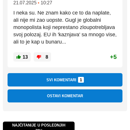
21.07.2025
•
10:27
I neka su. Ne znam kako ce to da naplate,
ali nije mi zao uopste. Gugl je globalni
monopolista koji neprestano zloupotrebljava
svoj polozaj. EU ih 'kaznjava' sa mnogo vise,
ali to je kap u bunaru...
+5
13
8
1
SVI KOMENTARI
OSTAVI KOMENTAR
NAJČITANIJE U POSLEDNJIH