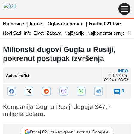
Najnovije
|
Igrice
|
Oglasi za posao
|
Radio 021 live
Novi Sad
Info
Život
Zabava
Najčitanije
Najkomentarisanije
Naj
Milionski dugovi Gugla u Rusiji,
pokrenut postupak izvršenja
INFO
Autor
:
FoNet
21.07.2025.
09:24 > 08:52
1
Kompanija Gugl u Rusiji duguje 347,7
miliona dolara.
Dodaj 021.rs kao glavni izvor na Google-u