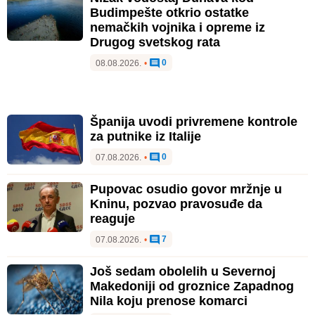
Budimpešte otkrio ostatke
nemačkih vojnika i opreme iz
Drugog svetskog rata
0
08.08.2026.
•
Španija uvodi privremene kontrole
za putnike iz Italije
0
07.08.2026.
•
Pupovac osudio govor mržnje u
Kninu, pozvao pravosuđe da
reaguje
7
07.08.2026.
•
Još sedam obolelih u Severnoj
Makedoniji od groznice Zapadnog
Nila koju prenose komarci