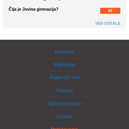
Čija je Jovina gimnazija?
60
VIDI OSTALE
Najnovije
Najčitanije
Radio 021 live
Shopins
Oglasi za posao
O nama