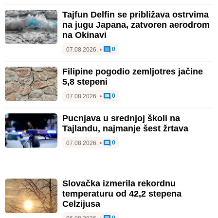
Tajfun Delfin se približava ostrvima
na jugu Japana, zatvoren aerodrom
na Okinavi
0
07.08.2026.
•
Filipine pogodio zemljotres jačine
5,8 stepeni
0
07.08.2026.
•
Pucnjava u srednjoj školi na
Tajlandu, najmanje šest žrtava
0
07.08.2026.
•
Slovačka izmerila rekordnu
temperaturu od 42,2 stepena
Celzijusa