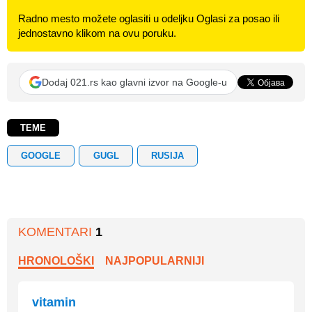
Radno mesto možete oglasiti u odeljku Oglasi za posao ili
jednostavno klikom na ovu poruku.
Dodaj 021.rs kao glavni izvor na Google-u
TEME
GOOGLE
GUGL
RUSIJA
KOMENTARI
1
HRONOLOŠKI
NAJPOPULARNIJI
vitamin