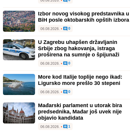
0
06.08.2026.
•
Izbor novog visokog predstavnika u
BiH posle oktobarskih opštih izbora
0
06.08.2026.
•
U Zagrebu uhapšen državljanin
Srbije zbog hakovanja, istraga
proširena na sumnje o špijunaži
0
06.08.2026.
•
More kod Italije toplije nego ikad:
Ligursko more prešlo 30 stepeni
0
06.08.2026.
•
Mađarski parlament u utorak bira
predsednika, Mađar još uvek nije
objavio kandidata
1
06.08.2026.
•