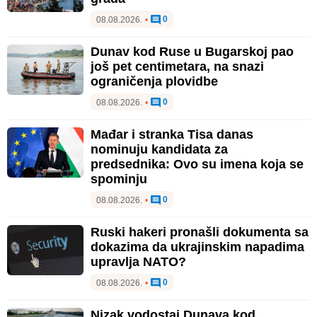
0
08.08.2026.
•
Dunav kod Ruse u Bugarskoj pao
još pet centimetara, na snazi
ograničenja plovidbe
0
08.08.2026.
•
Mađar i stranka Tisa danas
nominuju kandidata za
predsednika: Ovo su imena koja se
spominju
0
08.08.2026.
•
Ruski hakeri pronašli dokumenta sa
dokazima da ukrajinskim napadima
upravlja NATO?
0
08.08.2026.
•
Nizak vodostaj Dunava kod