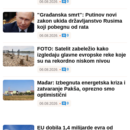
0
06.08.2026.
•
"Građanska smrt": Putinov novi
zakon ukida državljanstvo Rusima
koji pobegnu od rata
0
06.08.2026.
•
FOTO: Satelit zabeležio kako
izgledaju glavne evropske reke koje
su na rekordno niskom nivou
0
06.08.2026.
•
Mađar: Izbegnuta energetska kriza i
zatvaranje Pakša, oprezno smo
optimistični
0
06.08.2026.
•
EU dobila 1,4 milijarde evra od