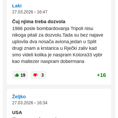
Laki
27.03.2026
•
16:47
Čuj njima treba dozvola
1986 posle bombardovanja Tripoli nisu
nikoga pitali za dozvolu.Tada su bez najave
uplovila dva nosača aviona,jedan u Split
drugi znam a krstarica u Rječki zaliv kad
smo videli kolika je naspram Kotora33 vpbr
kao maltezer naspram dobermana
+16
19
3
Željko
27.03.2026
•
16:34
USA