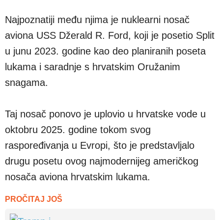
Najpoznatiji među njima je nuklearni nosač
aviona USS Džerald R. Ford, koji je posetio Split
u junu 2023. godine kao deo planiranih poseta
lukama i saradnje s hrvatskim Oružanim
snagama.
Taj nosač ponovo je uplovio u hrvatske vode u
oktobru 2025. godine tokom svog
raspoređivanja u Evropi, što je predstavljalo
drugu posetu ovog najmodernijeg američkog
nosača aviona hrvatskim lukama.
PROČITAJ JOŠ