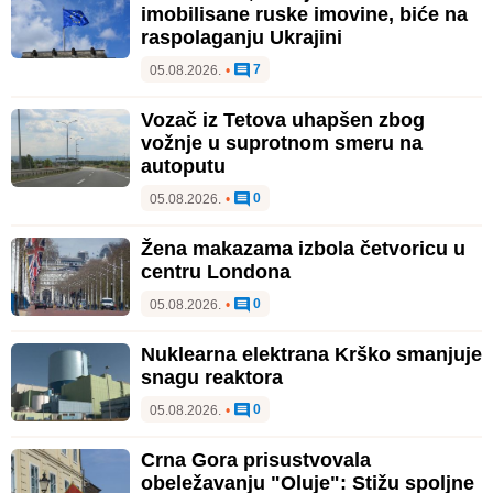
imobilisane ruske imovine, biće na
raspolaganju Ukrajini
7
05.08.2026.
•
Vozač iz Tetova uhapšen zbog
vožnje u suprotnom smeru na
autoputu
0
05.08.2026.
•
Žena makazama izbola četvoricu u
centru Londona
0
05.08.2026.
•
Nuklearna elektrana Krško smanjuje
snagu reaktora
0
05.08.2026.
•
Crna Gora prisustvovala
obeležavanju "Oluje": Stižu spoljne