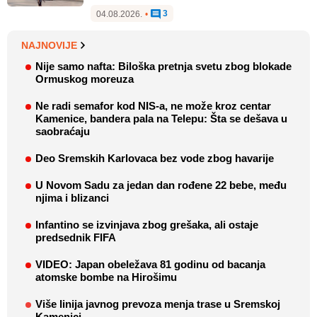
3
04.08.2026.
•
NAJNOVIJE
Nije samo nafta: Biloška pretnja svetu zbog blokade
Ormuskog moreuza
Ne radi semafor kod NIS-a, ne može kroz centar
Kamenice, bandera pala na Telepu: Šta se dešava u
saobraćaju
Deo Sremskih Karlovaca bez vode zbog havarije
U Novom Sadu za jedan dan rođene 22 bebe, među
njima i blizanci
Infantino se izvinjava zbog grešaka, ali ostaje
predsednik FIFA
VIDEO: Japan obeležava 81 godinu od bacanja
atomske bombe na Hirošimu
Više linija javnog prevoza menja trase u Sremskoj
Kamenici