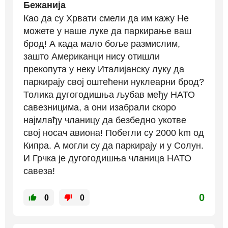
Бежанија
Као да су Хрвати смели да им кажу Не
можете у наше луке да паркирање ваш
брод! А када мало боље размислим,
зашто Американци нису отишли
прекопута у неку Италијанску луку да
паркирају свој оштећени нуклеарни брод?
Толика дугогодишња љубав међу НАТО
савезницима, а они изабрали скоро
најмлађу чланицу да безбедно укотве
свој носач авиона! Побегли су 2000 km од
Кипра. А могли су да паркирају и у Солун.
И Грчка је дугогодишња чланица НАТО
савеза!
0
0
0