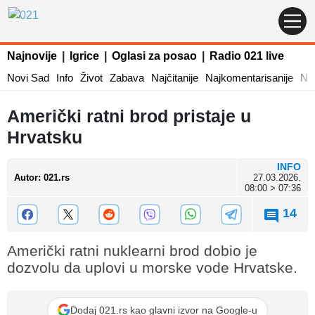
Najnovije
|
Igrice
|
Oglasi za posao
|
Radio 021 live
Novi Sad
Info
Život
Zabava
Najčitanije
Najkomentarisanije
Naj
Američki ratni brod pristaje u
Hrvatsku
INFO
Autor
:
021.rs
27.03.2026.
08:00 > 07:36
14
Američki ratni nuklearni brod dobio je
dozvolu da uplovi u morske vode Hrvatske.
Dodaj 021.rs kao glavni izvor na Google-u