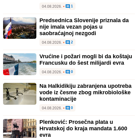
1
04.08.2026.
•
Predsednica Slovenije priznala da
nije imala vezan pojas u
saobraćajnoj nezgodi
2
04.08.2026.
•
Vrućine i požari mogli bi da koštaju
Francusku do šest milijardi evra
0
04.08.2026.
•
Na Halkidikiju zabranjena upotreba
vode iz česme zbog mikrobiološke
kontaminacije
0
04.08.2026.
•
Plenković: Prosečna plata u
Hrvatskoj do kraja mandata 1.600
evra