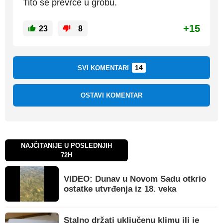
Tito se prevrće u grobu.
+15
23
8
14
SVI KOMENTARI
OSTAVI KOMENTAR
NAJČITANIJE U POSLEDNJIH
72H
VIDEO: Dunav u Novom Sadu otkrio
ostatke utvrđenja iz 18. veka
Stalno držati uključenu klimu ili je