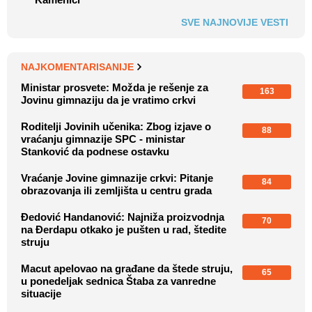
SVE NAJNOVIJE VESTI
NAJKOMENTARISANIJE
Ministar prosvete: Možda je rešenje za
163
Jovinu gimnaziju da je vratimo crkvi
Roditelji Jovinih učenika: Zbog izjave o
88
vraćanju gimnazije SPC - ministar
Stanković da podnese ostavku
Vraćanje Jovine gimnazije crkvi: Pitanje
84
obrazovanja ili zemljišta u centru grada
Đedović Handanović: Najniža proizvodnja
70
na Đerdapu otkako je pušten u rad, štedite
struju
Macut apelovao na građane da štede struju,
65
u ponedeljak sednica Štaba za vanredne
situacije