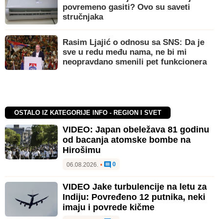
povremeno gasiti? Ovo su saveti
stručnjaka
Rasim Ljajić o odnosu sa SNS: Da je
sve u redu među nama, ne bi mi
neopravdano smenili pet funkcionera
OSTALO IZ KATEGORIJE INFO - REGION I SVET
VIDEO: Japan obeležava 81 godinu
od bacanja atomske bombe na
Hirošimu
0
06.08.2026.
•
VIDEO Jake turbulencije na letu za
Indiju: Povređeno 12 putnika, neki
imaju i povrede kičme