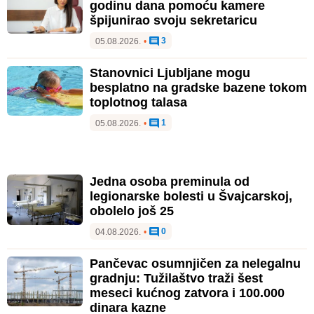
godinu dana pomoću kamere
špijunirao svoju sekretaricu
3
05.08.2026.
•
Stanovnici Ljubljane mogu
besplatno na gradske bazene tokom
toplotnog talasa
1
05.08.2026.
•
Jedna osoba preminula od
legionarske bolesti u Švajcarskoj,
obolelo još 25
0
04.08.2026.
•
Pančevac osumnjičen za nelegalnu
gradnju: Tužilaštvo traži šest
meseci kućnog zatvora i 100.000
dinara kazne