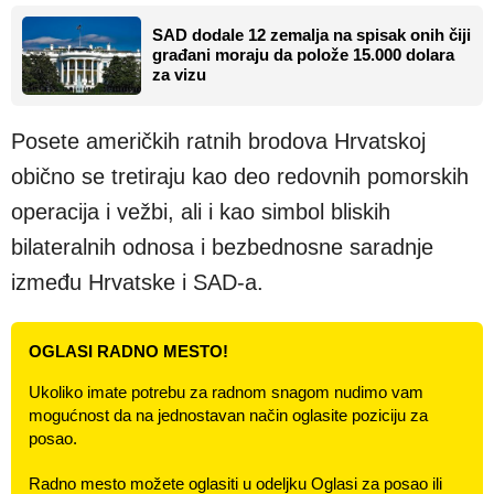
SAD dodale 12 zemalja na spisak onih čiji
građani moraju da polože 15.000 dolara
za vizu
Posete američkih ratnih brodova Hrvatskoj
obično se tretiraju kao deo redovnih pomorskih
operacija i vežbi, ali i kao simbol bliskih
bilateralnih odnosa i bezbednosne saradnje
između Hrvatske i SAD-a.
OGLASI RADNO MESTO!
Ukoliko imate potrebu za radnom snagom nudimo vam
mogućnost da na jednostavan način oglasite poziciju za
posao.
Radno mesto možete oglasiti u odeljku Oglasi za posao ili