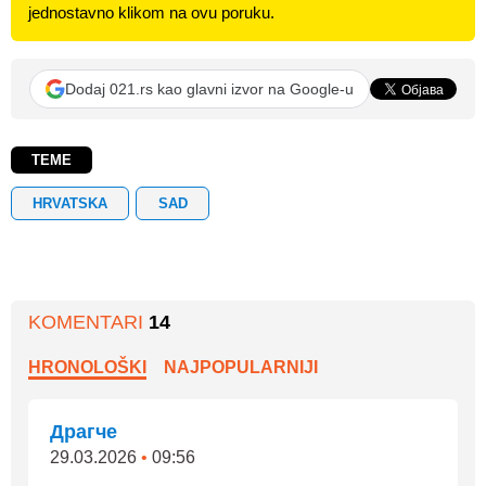
jednostavno klikom na ovu poruku.
Dodaj 021.rs kao glavni izvor na Google-u
TEME
HRVATSKA
SAD
KOMENTARI
14
HRONOLOŠKI
NAJPOPULARNIJI
Драгче
29.03.2026
•
09:56