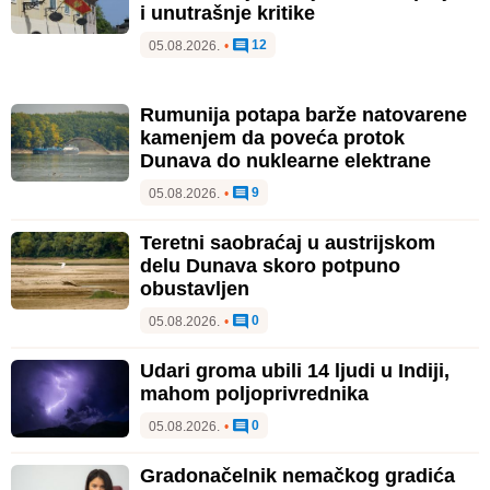
i unutrašnje kritike
12
05.08.2026.
•
Rumunija potapa barže natovarene
kamenjem da poveća protok
Dunava do nuklearne elektrane
9
05.08.2026.
•
Teretni saobraćaj u austrijskom
delu Dunava skoro potpuno
obustavljen
0
05.08.2026.
•
Udari groma ubili 14 ljudi u Indiji,
mahom poljoprivrednika
0
05.08.2026.
•
Gradonačelnik nemačkog gradića