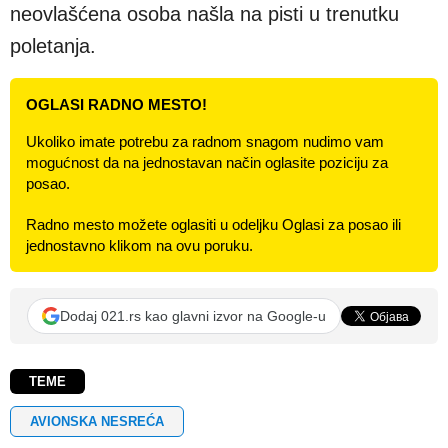
neovlašćena osoba našla na pisti u trenutku
poletanja.
OGLASI RADNO MESTO!
Ukoliko imate potrebu za radnom snagom nudimo vam
mogućnost da na jednostavan način oglasite poziciju za
posao.
Radno mesto možete oglasiti u odeljku Oglasi za posao ili
jednostavno klikom na ovu poruku.
Dodaj 021.rs kao glavni izvor na Google-u
TEME
AVIONSKA NESREĆA