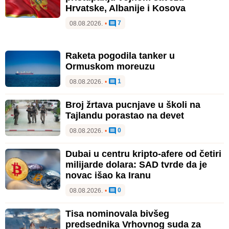
Hrvatske, Albanije i Kosova
7
08.08.2026.
•
Raketa pogodila tanker u
Ormuskom moreuzu
1
08.08.2026.
•
Broj žrtava pucnjave u školi na
Tajlandu porastao na devet
0
08.08.2026.
•
Dubai u centru kripto-afere od četiri
milijarde dolara: SAD tvrde da je
novac išao ka Iranu
0
08.08.2026.
•
Tisa nominovala bivšeg
predsednika Vrhovnog suda za