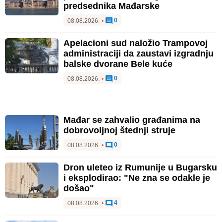
predsednika Mađarske
0
08.08.2026.
•
Apelacioni sud naložio Trampovoj
administraciji da zaustavi izgradnju
balske dvorane Bele kuće
0
08.08.2026.
•
Mađar se zahvalio građanima na
dobrovoljnoj štednji struje
0
08.08.2026.
•
Dron uleteo iz Rumunije u Bugarsku
i eksplodirao: "Ne zna se odakle je
došao"
4
08.08.2026.
•