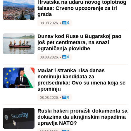
Hrvatska na udaru novog toplotnog
talasa: Crveno upozorenje za tri
grada
0
08.08.2026.
•
Dunav kod Ruse u Bugarskoj pao
još pet centimetara, na snazi
ograničenja plovidbe
0
08.08.2026.
•
Mađar i stranka Tisa danas
nominuju kandidata za
predsednika: Ovo su imena koja se
spominju
0
08.08.2026.
•
Ruski hakeri pronašli dokumenta sa
dokazima da ukrajinskim napadima
upravlja NATO?