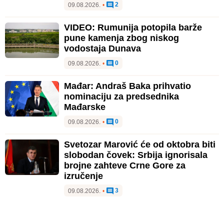
2
09.08.2026.
•
VIDEO: Rumunija potopila barže
pune kamenja zbog niskog
vodostaja Dunava
0
09.08.2026.
•
Mađar: Andraš Baka prihvatio
nominaciju za predsednika
Mađarske
0
09.08.2026.
•
Svetozar Marović će od oktobra biti
slobodan čovek: Srbija ignorisala
brojne zahteve Crne Gore za
izručenje
3
09.08.2026.
•