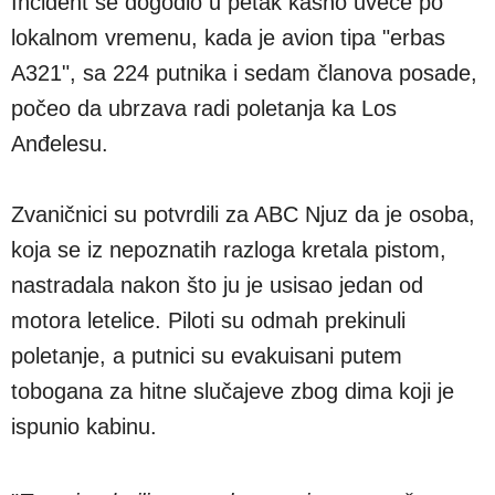
Incident se dogodio u petak kasno uveče po
lokalnom vremenu, kada je avion tipa "erbas
A321", sa 224 putnika i sedam članova posade,
počeo da ubrzava radi poletanja ka Los
Anđelesu.
Zvaničnici su potvrdili za ABC Njuz da je osoba,
koja se iz nepoznatih razloga kretala pistom,
nastradala nakon što ju je usisao jedan od
motora letelice. Piloti su odmah prekinuli
poletanje, a putnici su evakuisani putem
tobogana za hitne slučajeve zbog dima koji je
ispunio kabinu.