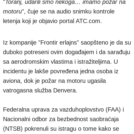
"
Toranj, udarili smo nekoga… imamo požar na
motoru
", čuje se na audio snimku kontrole
letenja koji je objavio portal ATC.com.
Iz kompanije "Frontir erlajns" saopšteno je da su
duboko potreseni ovim događajem i da sarađuju
sa aerodromskim vlastima i istražiteljima. U
incidentu je lakše povređena jedna osoba iz
aviona, dok je požar na motoru ugasila
vatrogasna služba Denvera.
Federalna uprava za vazduhoplovstvo (FAA) i
Nacionalni odbor za bezbednost saobraćaja
(NTSB) pokrenuli su istragu o tome kako se