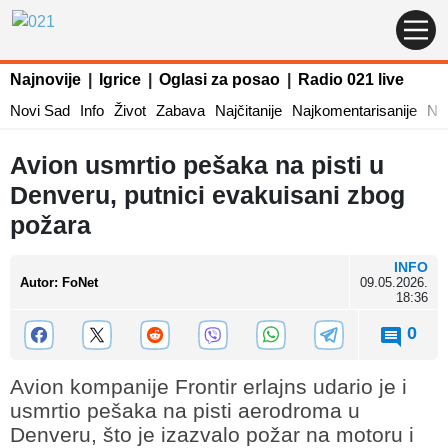
Najnovije
|
Igrice
|
Oglasi za posao
|
Radio 021 live
Novi Sad
Info
Život
Zabava
Najčitanije
Najkomentarisanije
Naj
Avion usmrtio pešaka na pisti u
Denveru, putnici evakuisani zbog
požara
INFO
Autor
:
FoNet
09.05.2026.
18:36
0
Avion kompanije Frontir erlajns udario je i
usmrtio pešaka na pisti aerodroma u
Denveru, što je izazvalo požar na motoru i