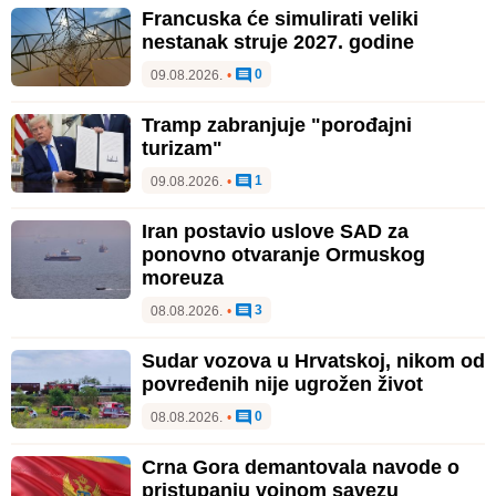
Francuska će simulirati veliki
nestanak struje 2027. godine
0
09.08.2026.
•
Tramp zabranjuje "porođajni
turizam"
1
09.08.2026.
•
Iran postavio uslove SAD za
ponovno otvaranje Ormuskog
moreuza
3
08.08.2026.
•
Sudar vozova u Hrvatskoj, nikom od
povređenih nije ugrožen život
0
08.08.2026.
•
Crna Gora demantovala navode o
pristupanju vojnom savezu