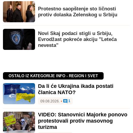
Protestno saopštenje sto ličnosti
protiv dolaska Zelenskog u Srbiju
Novi Skaj podaci stigli u Srbiju,
Evrodžast pokreće akciju "Leteća
nevesta"
OSTALO IZ KATEGORIJE INFO - REGION I SVET
Da li će Ukrajina ikada postati
članica NATO?
1
09.08.2026.
•
VIDEO: Stanovnici Majorke ponovo
protestovali protiv masovnog
turizma