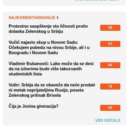
NAJKOMENTARISANIJE
Protestno saopštenje sto ličnosti protiv
99
dolaska Zelenskog u Srbiju
Vučić najavio skup u Novom Sadu:
93
Očekujem pobedu na nivou Srbije, ali i u
Beogradu i Novom Sadu
Vladimir Đukanović: Lako može da se desi
84
da na izborima bude više takozvanih
studentskih lista
Vulin: Srbija da se obaveže da neće prodati
76
ni metak neprijateljima Rusije, poseta
Zelenskog pritisak Brisela
Čija je Jovina gimnazija?
60
VIDI OSTALE