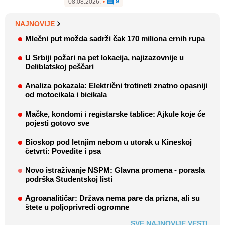
9
08.08.2026.
•
NAJNOVIJE
Mlečni put možda sadrži čak 170 miliona crnih rupa
U Srbiji požari na pet lokacija, najizazovnije u
Deliblatskoj peščari
Analiza pokazala: Električni trotineti znatno opasniji
od motocikala i bicikala
Mačke, kondomi i registarske tablice: Ajkule koje će
pojesti gotovo sve
Bioskop pod letnjim nebom u utorak u Kineskoj
četvrti: Povedite i psa
Novo istraživanje NSPM: Glavna promena - porasla
podrška Studentskoj listi
Agroanalitičar: Država nema pare da prizna, ali su
štete u poljoprivredi ogromne
SVE NAJNOVIJE VESTI