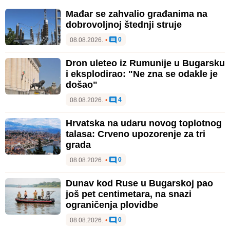
Mađar se zahvalio građanima na
dobrovoljnoj štednji struje
0
08.08.2026.
•
Dron uleteo iz Rumunije u Bugarsku
i eksplodirao: "Ne zna se odakle je
došao"
4
08.08.2026.
•
Hrvatska na udaru novog toplotnog
talasa: Crveno upozorenje za tri
grada
0
08.08.2026.
•
Dunav kod Ruse u Bugarskoj pao
još pet centimetara, na snazi
ograničenja plovidbe
0
08.08.2026.
•