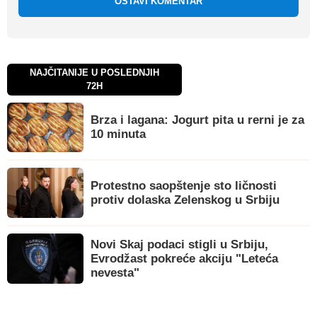
OSTAVI KOMENTAR
NAJČITANIJE U POSLEDNJIH
72H
Brza i lagana: Jogurt pita u rerni je za
10 minuta
Protestno saopštenje sto ličnosti
protiv dolaska Zelenskog u Srbiju
Novi Skaj podaci stigli u Srbiju,
Evrodžast pokreće akciju "Leteća
nevesta"