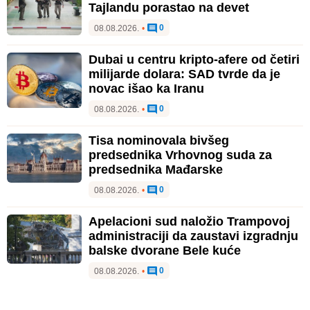
Tajlandu porastao na devet
0
08.08.2026.
•
Dubai u centru kripto-afere od četiri
milijarde dolara: SAD tvrde da je
novac išao ka Iranu
0
08.08.2026.
•
Tisa nominovala bivšeg
predsednika Vrhovnog suda za
predsednika Mađarske
0
08.08.2026.
•
Apelacioni sud naložio Trampovoj
administraciji da zaustavi izgradnju
balske dvorane Bele kuće
0
08.08.2026.
•