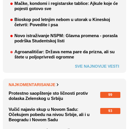
Mačke, kondomi i registarske tablice: Ajkule koje će
pojesti gotovo sve
Bioskop pod letnjim nebom u utorak u Kineskoj
četvrti: Povedite i psa
Novo istraživanje NSPM: Glavna promena - porasla
podrška Studentskoj listi
Agroanalitičar: Država nema pare da prizna, ali su
štete u poljoprivredi ogromne
SVE NAJNOVIJE VESTI
NAJKOMENTARISANIJE
Protestno saopštenje sto ličnosti protiv
99
dolaska Zelenskog u Srbiju
Vučić najavio skup u Novom Sadu:
93
Očekujem pobedu na nivou Srbije, ali i u
Beogradu i Novom Sadu