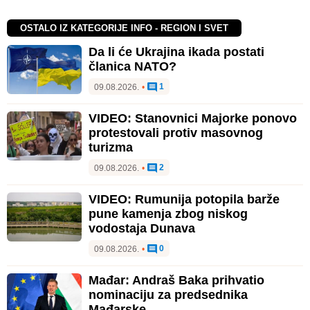
OSTALO IZ KATEGORIJE INFO - REGION I SVET
Da li će Ukrajina ikada postati
članica NATO?
1
09.08.2026.
•
VIDEO: Stanovnici Majorke ponovo
protestovali protiv masovnog
turizma
2
09.08.2026.
•
VIDEO: Rumunija potopila barže
pune kamenja zbog niskog
vodostaja Dunava
0
09.08.2026.
•
Mađar: Andraš Baka prihvatio
nominaciju za predsednika
Mađarske