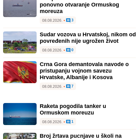
ponovno otvaranje Ormuskog
moreuza
3
08.08.2026.
•
Sudar vozova u Hrvatskoj, nikom od
povređenih nije ugrožen život
0
08.08.2026.
•
Crna Gora demantovala navode o
pristupanju vojnom savezu
Hrvatske, Albanije i Kosova
7
08.08.2026.
•
Raketa pogodila tanker u
Ormuskom moreuzu
1
08.08.2026.
•
Broj žrtava pucnjave u školi na