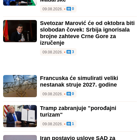
0
09.08.2026.
•
Svetozar Marović će od oktobra biti
slobodan čovek: Srbija ignorisala
brojne zahteve Crne Gore za
izručenje
3
09.08.2026.
•
Francuska će simulirati veliki
nestanak struje 2027. godine
0
09.08.2026.
•
Tramp zabranjuje "porođajni
turizam"
1
09.08.2026.
•
Iran postavio uslove SAD za