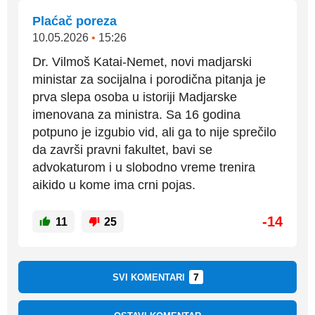
Plaćač poreza
10.05.2026
•
15:26
Dr. Vilmoš Katai-Nemet, novi madjarski
ministar za socijalna i porodična pitanja je
prva slepa osoba u istoriji Madjarske
imenovana za ministra. Sa 16 godina
potpuno je izgubio vid, ali ga to nije sprečilo
da završi pravni fakultet, bavi se
advokaturom i u slobodno vreme trenira
aikido u kome ima crni pojas.
-14
11
25
7
SVI KOMENTARI