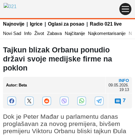
Najnovije
|
Igrice
|
Oglasi za posao
|
Radio 021 live
Novi Sad
Info
Život
Zabava
Najčitanije
Najkomentarisanije
Naj
Tajkun blizak Orbanu ponudio
državi svoje medijske firme na
poklon
INFO
Autor
:
Beta
09.05.2026.
19:13
7
Dok je Peter Mađar u parlamentu danas
proglašavan za novog premijera, bivšem
premijeru Viktoru Orbanu bliski tajkun Đula