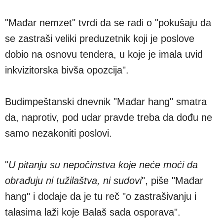
"Mađar nemzet" tvrdi da se radi o "pokušaju da
se zastraši veliki preduzetnik koji je poslove
dobio na osnovu tendera, u koje je imala uvid
inkvizitorska bivša opozcija".
Budimpeštanski dnevnik "Mađar hang" smatra
da, naprotiv, pod udar pravde treba da dođu ne
samo nezakoniti poslovi.
"
U pitanju su nepočinstva koje neće moći da
obrađuju ni tužilaštva, ni sudovi
", piše "Mađar
hang" i dodaje da je tu reč "o zastrašivanju i
talasima laži koje Balaš sada osporava".