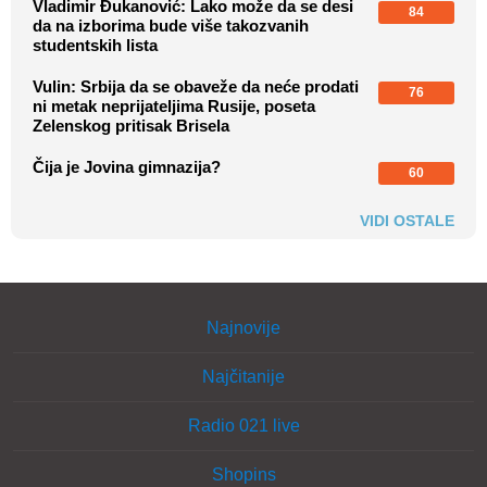
Vladimir Đukanović: Lako može da se desi
84
da na izborima bude više takozvanih
studentskih lista
Vulin: Srbija da se obaveže da neće prodati
76
ni metak neprijateljima Rusije, poseta
Zelenskog pritisak Brisela
Čija je Jovina gimnazija?
60
VIDI OSTALE
Najnovije
Najčitanije
Radio 021 live
Shopins