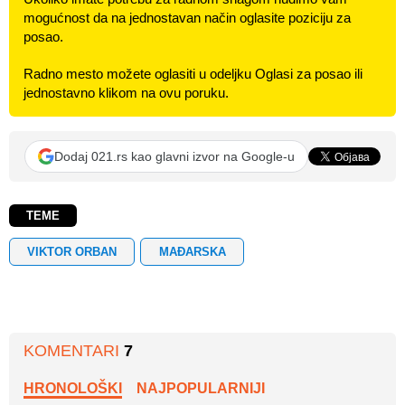
mogućnost da na jednostavan način oglasite poziciju za
posao.
Radno mesto možete oglasiti u odeljku Oglasi za posao ili
jednostavno klikom na ovu poruku.
Dodaj 021.rs kao glavni izvor na Google-u
TEME
VIKTOR ORBAN
MAĐARSKA
KOMENTARI
7
HRONOLOŠKI
NAJPOPULARNIJI