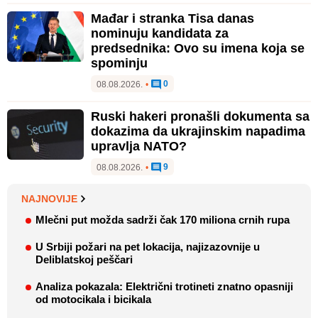
Mađar i stranka Tisa danas
nominuju kandidata za
predsednika: Ovo su imena koja se
spominju
0
08.08.2026.
•
Ruski hakeri pronašli dokumenta sa
dokazima da ukrajinskim napadima
upravlja NATO?
9
08.08.2026.
•
NAJNOVIJE
Mlečni put možda sadrži čak 170 miliona crnih rupa
U Srbiji požari na pet lokacija, najizazovnije u
Deliblatskoj peščari
Analiza pokazala: Električni trotineti znatno opasniji
od motocikala i bicikala