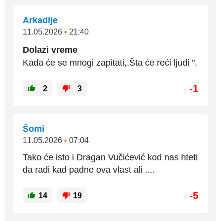
Arkadije
11.05.2026
•
21:40
Dolazi vreme
Kada će se mnogi zapitati,,Šta će reći ljudi ".
-1
2
3
Šomi
11.05.2026
•
07:04
Tako će isto i Dragan Vučićević kod nas hteti
da radi kad padne ova vlast ali ....
-5
14
19