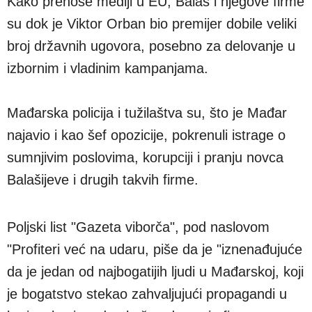
Kako prenose mediji u EU, Balaš i njegove firme
su dok je Viktor Orban bio premijer dobile veliki
broj državnih ugovora, posebno za delovanje u
izbornim i vladinim kampanjama.
Mađarska policija i tužilaštva su, što je Mađar
najavio i kao šef opozicije, pokrenuli istrage o
sumnjivim poslovima, korupciji i pranju novca
Balašijeve i drugih takvih firme.
Poljski list "Gazeta viborča", pod naslovom
"Profiteri već na udaru, piše da je "iznenađujuće
da je jedan od najbogatijih ljudi u Mađarskoj, koji
je bogatstvo stekao zahvaljujući propagandi u