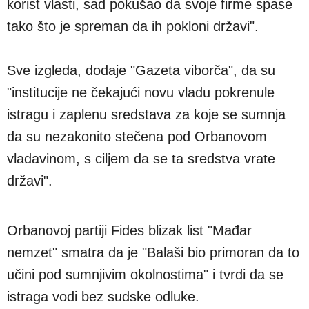
korist vlasti, sad pokušao da svoje firme spase
tako što je spreman da ih pokloni državi".
Sve izgleda, dodaje "Gazeta viborča", da su
"institucije ne čekajući novu vladu pokrenule
istragu i zaplenu sredstava za koje se sumnja
da su nezakonito stečena pod Orbanovom
vladavinom, s ciljem da se ta sredstva vrate
državi".
Orbanovoj partiji Fides blizak list "Mađar
nemzet" smatra da je "Balaši bio primoran da to
učini pod sumnjivim okolnostima" i tvrdi da se
istraga vodi bez sudske odluke.