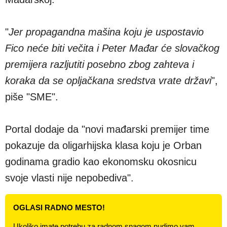
"
Jer propagandna mašina koju je uspostavio
Fico neće biti večita i Peter Mađar će slovačkog
premijera razljutiti posebno zbog zahteva i
koraka da se opljačkana sredstva vrate državi
",
piše "SME".
Portal dodaje da "novi mađarski premijer time
pokazuje da oligarhijska klasa koju je Orban
godinama gradio kao ekonomsku okosnicu
svoje vlasti nije nepobediva".
OGLASI RADNO MESTO!
Ukoliko imate potrebu za radnom snagom nudimo vam