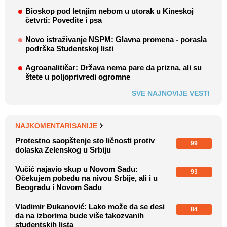
Bioskop pod letnjim nebom u utorak u Kineskoj
četvrti: Povedite i psa
Novo istraživanje NSPM: Glavna promena - porasla
podrška Studentskoj listi
Agroanalitičar: Država nema pare da prizna, ali su
štete u poljoprivredi ogromne
SVE NAJNOVIJE VESTI
NAJKOMENTARISANIJE
Protestno saopštenje sto ličnosti protiv
99
dolaska Zelenskog u Srbiju
Vučić najavio skup u Novom Sadu:
93
Očekujem pobedu na nivou Srbije, ali i u
Beogradu i Novom Sadu
Vladimir Đukanović: Lako može da se desi
84
da na izborima bude više takozvanih
studentskih lista