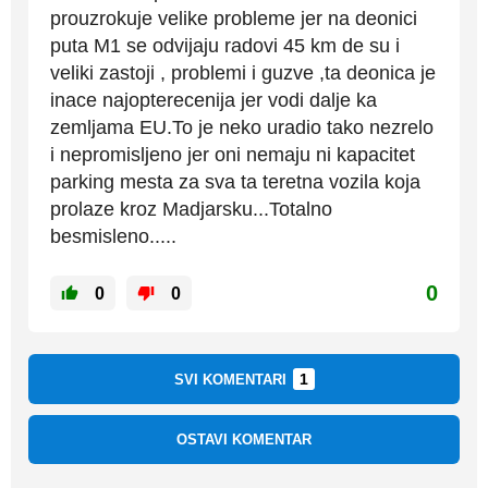
prouzrokuje velike probleme jer na deonici
puta M1 se odvijaju radovi 45 km de su i
veliki zastoji , problemi i guzve ,ta deonica je
inace najopterecenija jer vodi dalje ka
zemljama EU.To je neko uradio tako nezrelo
i nepromisljeno jer oni nemaju ni kapacitet
parking mesta za sva ta teretna vozila koja
prolaze kroz Madjarsku...Totalno
besmisleno.....
0
0
0
1
SVI KOMENTARI
OSTAVI KOMENTAR