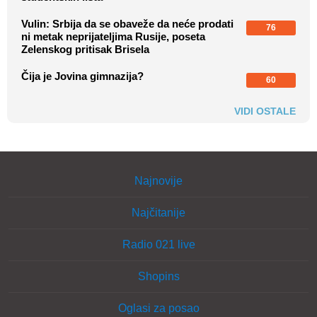
Vulin: Srbija da se obaveže da neće prodati
76
ni metak neprijateljima Rusije, poseta
Zelenskog pritisak Brisela
Čija je Jovina gimnazija?
60
VIDI OSTALE
Najnovije
Najčitanije
Radio 021 live
Shopins
Oglasi za posao