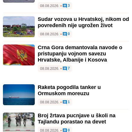
3
08.08.2026.
•
Sudar vozova u Hrvatskoj, nikom od
povređenih nije ugrožen život
0
08.08.2026.
•
Crna Gora demantovala navode o
pristupanju vojnom savezu
Hrvatske, Albanije i Kosova
7
08.08.2026.
•
Raketa pogodila tanker u
Ormuskom moreuzu
1
08.08.2026.
•
Broj žrtava pucnjave u školi na
Tajlandu porastao na devet
0
08.08.2026.
•