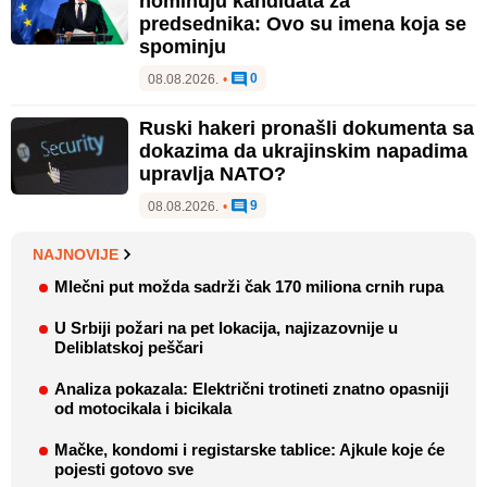
nominuju kandidata za
predsednika: Ovo su imena koja se
spominju
0
08.08.2026.
•
Ruski hakeri pronašli dokumenta sa
dokazima da ukrajinskim napadima
upravlja NATO?
9
08.08.2026.
•
NAJNOVIJE
Mlečni put možda sadrži čak 170 miliona crnih rupa
U Srbiji požari na pet lokacija, najizazovnije u
Deliblatskoj peščari
Analiza pokazala: Električni trotineti znatno opasniji
od motocikala i bicikala
Mačke, kondomi i registarske tablice: Ajkule koje će
pojesti gotovo sve