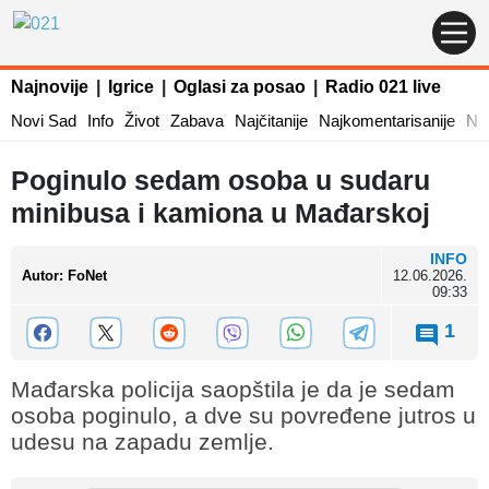
Najnovije
|
Igrice
|
Oglasi za posao
|
Radio 021 live
Novi Sad
Info
Život
Zabava
Najčitanije
Najkomentarisanije
Naj
Poginulo sedam osoba u sudaru
minibusa i kamiona u Mađarskoj
INFO
Autor
:
FoNet
12.06.2026.
09:33
1
Mađarska policija saopštila je da je sedam
osoba poginulo, a dve su povređene jutros u
udesu na zapadu zemlje.