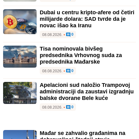
Dubai u centru kripto-afere od četiri
milijarde dolara: SAD tvrde da je
novac išao ka Iranu
0
08.08.2026.
•
Tisa nominovala bivšeg
predsednika Vrhovnog suda za
predsednika Mađarske
0
08.08.2026.
•
Apelacioni sud naložio Trampovoj
administraciji da zaustavi izgradnju
balske dvorane Bele kuće
0
08.08.2026.
•
Mađar se zahvalio građanima na