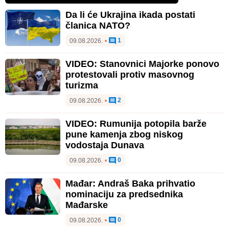
Da li će Ukrajina ikada postati
članica NATO?
1
09.08.2026.
•
VIDEO: Stanovnici Majorke ponovo
protestovali protiv masovnog
turizma
2
09.08.2026.
•
VIDEO: Rumunija potopila barže
pune kamenja zbog niskog
vodostaja Dunava
0
09.08.2026.
•
Mađar: Andraš Baka prihvatio
nominaciju za predsednika
Mađarske
0
09.08.2026.
•