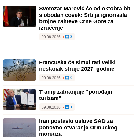
Svetozar Marović će od oktobra biti
slobodan čovek: Srbija ignorisala
brojne zahteve Crne Gore za
izručenje
3
09.08.2026.
•
Francuska će simulirati veliki
nestanak struje 2027. godine
0
09.08.2026.
•
Tramp zabranjuje "porođajni
turizam"
1
09.08.2026.
•
Iran postavio uslove SAD za
ponovno otvaranje Ormuskog
moreuza