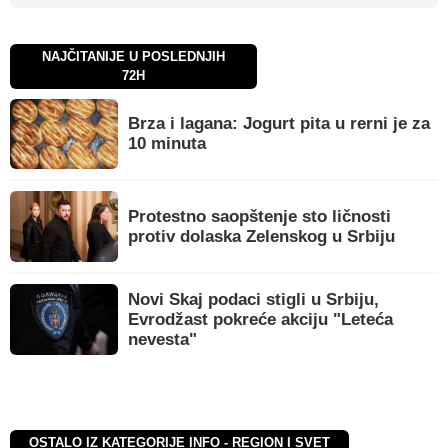
NAJČITANIJE U POSLEDNJIH
72H
Brza i lagana: Jogurt pita u rerni je za
10 minuta
Protestno saopštenje sto ličnosti
protiv dolaska Zelenskog u Srbiju
Novi Skaj podaci stigli u Srbiju,
Evrodžast pokreće akciju "Leteća
nevesta"
OSTALO IZ KATEGORIJE INFO - REGION I SVET