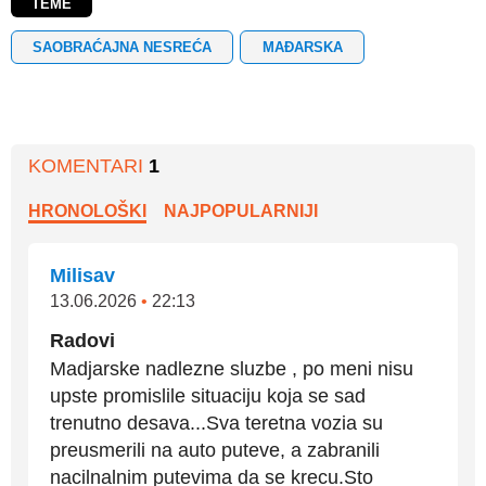
TEME
SAOBRAĆAJNA NESREĆA
MAĐARSKA
KOMENTARI
1
HRONOLOŠKI
NAJPOPULARNIJI
Milisav
13.06.2026
•
22:13
Radovi
Madjarske nadlezne sluzbe , po meni nisu
upste promislile situaciju koja se sad
trenutno desava...Sva teretna vozia su
preusmerili na auto puteve, a zabranili
nacilnalnim putevima da se krecu.Sto