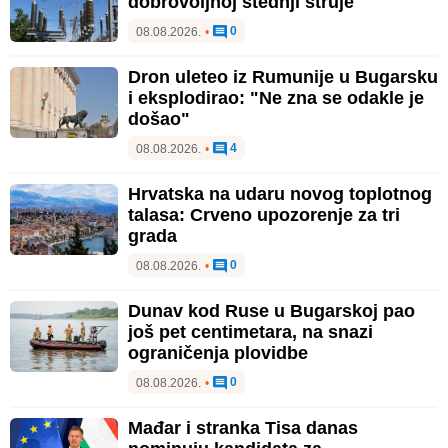
dobrovoljnoj štednji struje
0
08.08.2026.
•
Dron uleteo iz Rumunije u Bugarsku
i eksplodirao: "Ne zna se odakle je
došao"
4
08.08.2026.
•
Hrvatska na udaru novog toplotnog
talasa: Crveno upozorenje za tri
grada
0
08.08.2026.
•
Dunav kod Ruse u Bugarskoj pao
još pet centimetara, na snazi
ograničenja plovidbe
0
08.08.2026.
•
Mađar i stranka Tisa danas