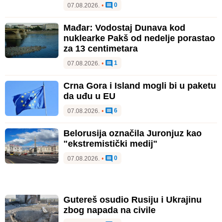
0
07.08.2026.
•
Mađar: Vodostaj Dunava kod
nuklearke Pakš od nedelje porastao
za 13 centimetara
1
07.08.2026.
•
Crna Gora i Island mogli bi u paketu
da uđu u EU
6
07.08.2026.
•
Belorusija označila Juronjuz kao
"ekstremistički medij"
0
07.08.2026.
•
Gutereš osudio Rusiju i Ukrajinu
zbog napada na civile