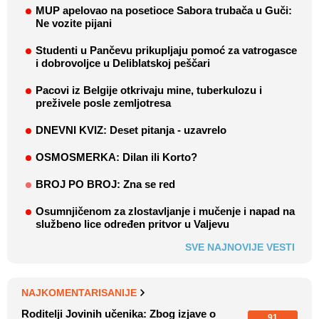
MUP apelovao na posetioce Sabora trubača u Guči:
Ne vozite pijani
Studenti u Pančevu prikupljaju pomoć za vatrogasce
i dobrovoljce u Deliblatskoj peščari
Pacovi iz Belgije otkrivaju mine, tuberkulozu i
preživele posle zemljotresa
DNEVNI KVIZ: Deset pitanja - uzavrelo
OSMOSMERKA: Dilan ili Korto?
BROJ PO BROJ: Zna se red
Osumnjičenom za zlostavljanje i mučenje i napad na
službeno lice određen pritvor u Valjevu
SVE NAJNOVIJE VESTI
NAJKOMENTARISANIJE
Roditelji Jovinih učenika: Zbog izjave o
91