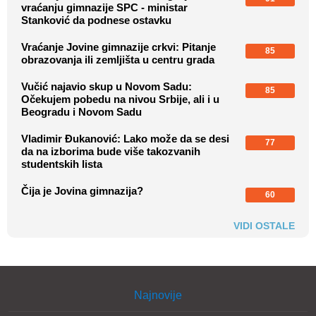
vraćanju gimnazije SPC - ministar
Stanković da podnese ostavku
Vraćanje Jovine gimnazije crkvi: Pitanje
85
obrazovanja ili zemljišta u centru grada
Vučić najavio skup u Novom Sadu:
85
Očekujem pobedu na nivou Srbije, ali i u
Beogradu i Novom Sadu
Vladimir Đukanović: Lako može da se desi
77
da na izborima bude više takozvanih
studentskih lista
Čija je Jovina gimnazija?
60
VIDI OSTALE
Najnovije