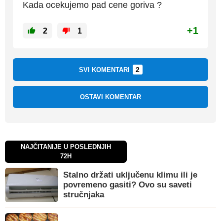
Kada ocekujemo pad cene goriva ?
+1
2
1
2
SVI KOMENTARI
OSTAVI KOMENTAR
NAJČITANIJE U POSLEDNJIH
72H
Stalno držati uključenu klimu ili je
povremeno gasiti? Ovo su saveti
stručnjaka