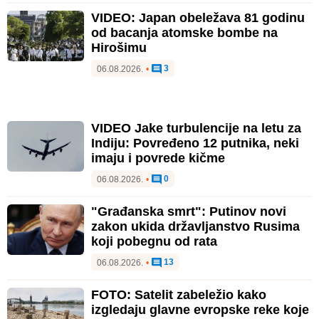
VIDEO: Japan obeležava 81 godinu
od bacanja atomske bombe na
Hirošimu
3
06.08.2026.
•
VIDEO Jake turbulencije na letu za
Indiju: Povređeno 12 putnika, neki
imaju i povrede kičme
0
06.08.2026.
•
"Građanska smrt": Putinov novi
zakon ukida državljanstvo Rusima
koji pobegnu od rata
13
06.08.2026.
•
FOTO: Satelit zabeležio kako
izgledaju glavne evropske reke koje