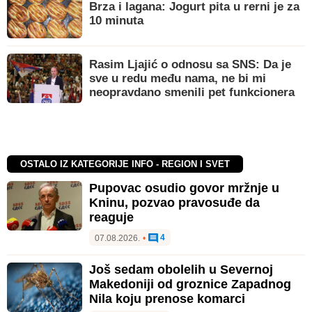
Brza i lagana: Jogurt pita u rerni je za
10 minuta
Rasim Ljajić o odnosu sa SNS: Da je
sve u redu među nama, ne bi mi
neopravdano smenili pet funkcionera
OSTALO IZ KATEGORIJE INFO - REGION I SVET
Pupovac osudio govor mržnje u
Kninu, pozvao pravosuđe da
reaguje
4
07.08.2026.
•
Još sedam obolelih u Severnoj
Makedoniji od groznice Zapadnog
Nila koju prenose komarci