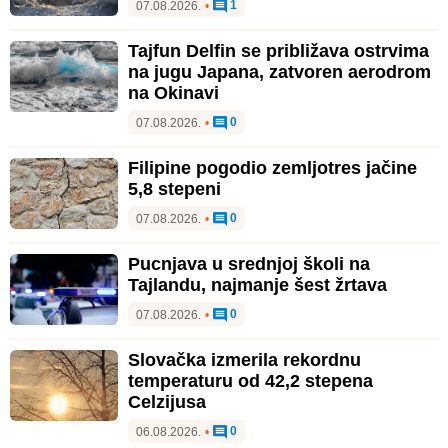
1
07.08.2026.
•
Tajfun Delfin se približava ostrvima
na jugu Japana, zatvoren aerodrom
na Okinavi
0
07.08.2026.
•
Filipine pogodio zemljotres jačine
5,8 stepeni
0
07.08.2026.
•
Pucnjava u srednjoj školi na
Tajlandu, najmanje šest žrtava
0
07.08.2026.
•
Slovačka izmerila rekordnu
temperaturu od 42,2 stepena
Celzijusa
0
06.08.2026.
•