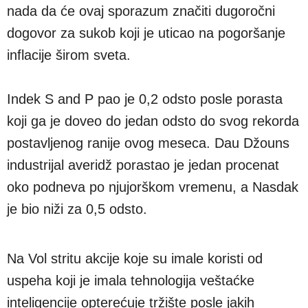
nada da će ovaj sporazum značiti dugoročni
dogovor za sukob koji je uticao na pogoršanje
inflacije širom sveta.
Indek S and P pao je 0,2 odsto posle porasta
koji ga je doveo do jedan odsto do svog rekorda
postavljenog ranije ovog meseca. Dau Džouns
industrijal averidž porastao je jedan procenat
oko podneva po njujorškom vremenu, a Nasdak
je bio niži za 0,5 odsto.
Na Vol stritu akcije koje su imale koristi od
uspeha koji je imala tehnologija veštaćke
inteligencije opterećuje tržište posle jakih