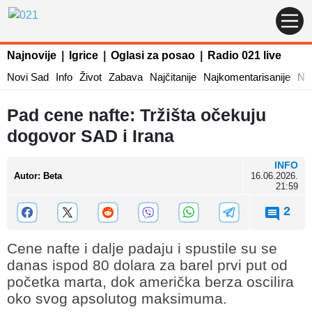
Najnovije
|
Igrice
|
Oglasi za posao
|
Radio 021 live
Novi Sad
Info
Život
Zabava
Najčitanije
Najkomentarisanije
Naj
Pad cene nafte: Tržišta očekuju
dogovor SAD i Irana
INFO
Autor
:
Beta
16.06.2026.
21:59
2
Cene nafte i dalje padaju i spustile su se
danas ispod 80 dolara za barel prvi put od
početka marta, dok američka berza oscilira
oko svog apsolutog maksimuma.