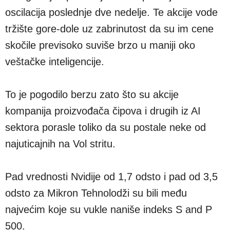
oscilacija poslednje dve nedelje. Te akcije vode
tržište gore-dole uz zabrinutost da su im cene
skočile previsoko suviše brzo u maniji oko
veštačke inteligencije.
To je pogodilo berzu zato što su akcije
kompanija proizvođača čipova i drugih iz AI
sektora porasle toliko da su postale neke od
najuticajnih na Vol stritu.
Pad vrednosti Nvidije od 1,7 odsto i pad od 3,5
odsto za Mikron Tehnolodži su bili među
najvećim koje su vukle naniše indeks S and P
500.