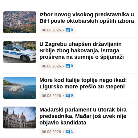
Izbor novog visokog predstavnika u
BiH posle oktobarskih opštih izbora
0
06.08.2026.
•
U Zagrebu uhapšen državljanin
Srbije zbog hakovanja, istraga
proširena na sumnje o špijunaži
0
06.08.2026.
•
More kod Italije toplije nego ikad:
Ligursko more prešlo 30 stepeni
0
06.08.2026.
•
Mađarski parlament u utorak bira
predsednika, Mađar još uvek nije
objavio kandidata
1
06.08.2026.
•