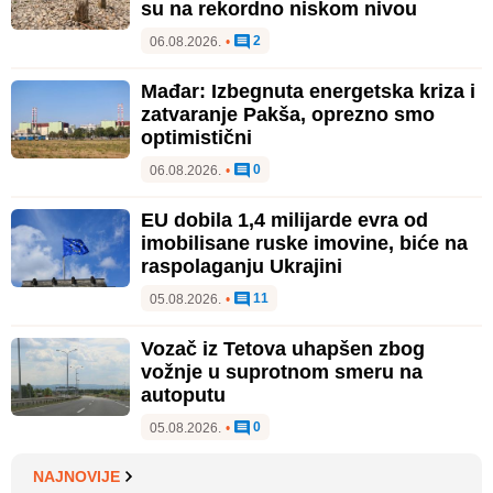
su na rekordno niskom nivou
2
06.08.2026.
•
Mađar: Izbegnuta energetska kriza i
zatvaranje Pakša, oprezno smo
optimistični
0
06.08.2026.
•
EU dobila 1,4 milijarde evra od
imobilisane ruske imovine, biće na
raspolaganju Ukrajini
11
05.08.2026.
•
Vozač iz Tetova uhapšen zbog
vožnje u suprotnom smeru na
autoputu
0
05.08.2026.
•
NAJNOVIJE