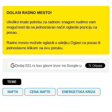
OGLASI RADNO MESTO!
Ukoliko imate potrebu za radnom snagom nudimo vam
mogućnost da na jednostavan način oglasite poziciju za
posao.
Radno mesto možete oglasiti u odeljku Oglasi za posao ili
jednostavno klikom na ovu poruku.
Dodaj 021.rs kao glavni izvor na Google-u
TEME
NAFTA
CENA NAFTE
ENERGETSKA KRIZA