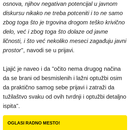
osnova, njihov negativan potencijal u javnom
diskursu nikako ne treba potceniti i to ne samo
zbog toga što je trgovina drogom teško krivično
delo, već i zbog toga što dolaze od javne
ličnosti, i što već nekoliko meseci zagađuju javni
prostor
", navodi se u prijavi.
Ljajić je naveo i da "očito nema drugog načina
da se brani od besmislenih i lažni optužbi osim
da praktično samog sebe prijavi i zatraži da
tužilaštvo svaku od ovih tvrdnji i optužbi detaljno
ispita".
OGLASI RADNO MESTO!