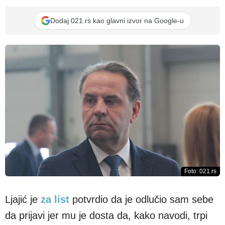
Dodaj 021.rs kao glavni izvor na Google-u
Foto: 021.rs
Ljajić je
za list
potvrdio da je odlučio sam sebe
da prijavi jer mu je dosta da, kako navodi, trpi