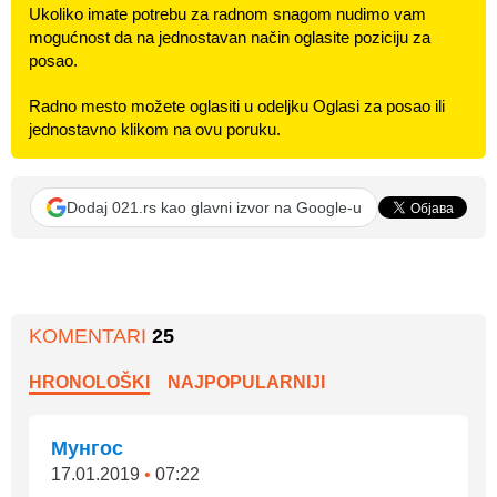
Ukoliko imate potrebu za radnom snagom nudimo vam
mogućnost da na jednostavan način oglasite poziciju za
posao.
Radno mesto možete oglasiti u odeljku Oglasi za posao ili
jednostavno klikom na ovu poruku.
Dodaj 021.rs kao glavni izvor na Google-u
KOMENTARI
25
HRONOLOŠKI
NAJPOPULARNIJI
Мунгос
17.01.2019
•
07:22