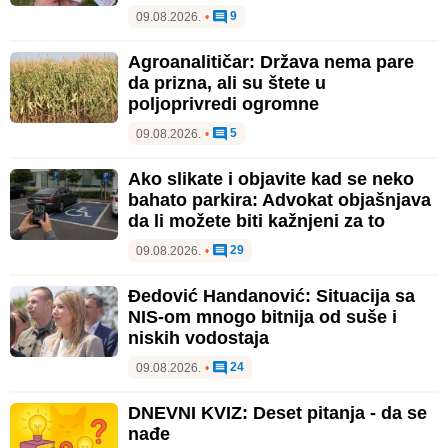
9
09.08.2026.
•
Agroanalitičar: Država nema pare
da prizna, ali su štete u
poljoprivredi ogromne
5
09.08.2026.
•
Ako slikate i objavite kad se neko
bahato parkira: Advokat objašnjava
da li možete biti kažnjeni za to
29
09.08.2026.
•
Đedović Handanović: Situacija sa
NIS-om mnogo bitnija od suše i
niskih vodostaja
24
09.08.2026.
•
DNEVNI KVIZ: Deset pitanja - da se
nađe