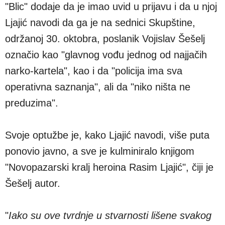
"Blic" dodaje da je imao uvid u prijavu i da u njoj
Ljajić navodi da ga je na sednici Skupštine,
održanoj 30. oktobra, poslanik Vojislav Šešelj
označio kao "glavnog vođu jednog od najjačih
narko-kartela", kao i da "policija ima sva
operativna saznanja", ali da "niko ništa ne
preduzima".
Svoje optužbe je, kako Ljajić navodi, više puta
ponovio javno, a sve je kulminiralo knjigom
"Novopazarski kralj heroina Rasim Ljajić", čiji je
Šešelj autor.
"
Iako su ove tvrdnje u stvarnosti lišene svakog