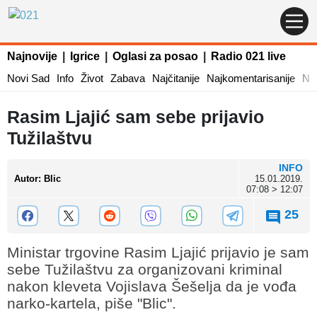
Najnovije
|
Igrice
|
Oglasi za posao
|
Radio 021 live
Novi Sad
Info
Život
Zabava
Najčitanije
Najkomentarisanije
Naj
Rasim Ljajić sam sebe prijavio
Tužilaštvu
INFO
Autor
:
Blic
15.01.2019.
07:08 > 12:07
25
Ministar trgovine Rasim Ljajić prijavio je sam
sebe Tužilaštvu za organizovani kriminal
nakon kleveta Vojislava Šešelja da je vođa
narko-kartela, piše "Blic".