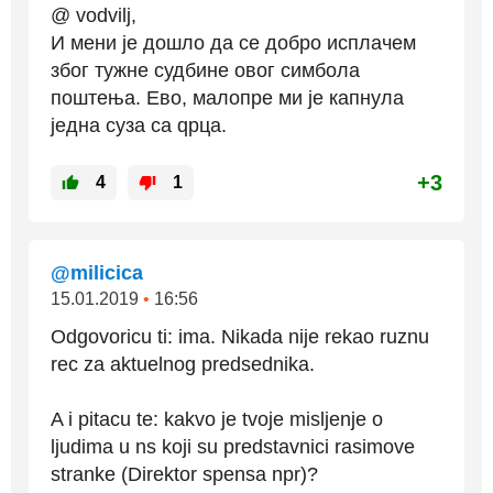
@ vodvilj,
И мени је дошло да се добро исплачем
због тужне судбине овог симбола
поштења. Ево, малопре ми је капнула
једна суза са qрца.
+3
4
1
@milicica
15.01.2019
•
16:56
Odgovoricu ti: ima. Nikada nije rekao ruznu
rec za aktuelnog predsednika.
A i pitacu te: kakvo je tvoje misljenje o
ljudima u ns koji su predstavnici rasimove
stranke (Direktor spensa npr)?