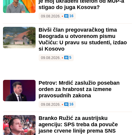
je moj ukradeni telefon od MUP-a
stigao do juga Kosova?
16
09.08.2026.
•
Bivši član pregovaračkog tima
Beograda u otvorenom pismu
Vučiću: U pravu su studenti, izdao
si Kosovo
5
09.08.2026.
•
Petrov: Mrdić zaslužio poseban
orden za hrabrost za izmene
pravosudnih zakona
16
09.08.2026.
•
Branko Ružić za austrijsku
agenciju: SPS treba da povuče
jasne crvene linije prema SNS