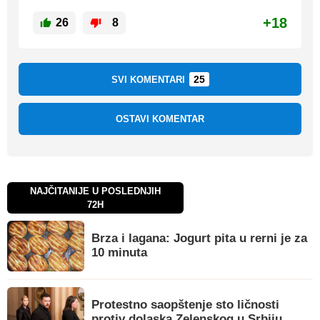
+18
26
8
25
SVI KOMENTARI
OSTAVI KOMENTAR
NAJČITANIJE U POSLEDNJIH
72H
Brza i lagana: Jogurt pita u rerni je za
10 minuta
Protestno saopštenje sto ličnosti
protiv dolaska Zelenskog u Srbiju