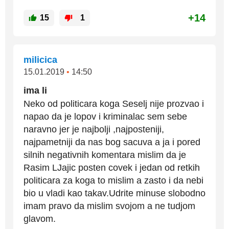
+14
15
1
milicica
15.01.2019
•
14:50
ima li
Neko od politicara koga Seselj nije prozvao i
napao da je lopov i kriminalac sem sebe
naravno jer je najbolji ,najposteniji,
najpametniji da nas bog sacuva a ja i pored
silnih negativnih komentara mislim da je
Rasim LJajic posten covek i jedan od retkih
politicara za koga to mislim a zasto i da nebi
bio u vladi kao takav.Udrite minuse slobodno
imam pravo da mislim svojom a ne tudjom
glavom.