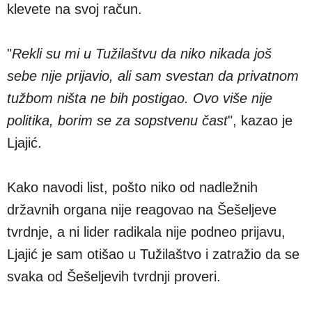
klevete na svoj račun.
"
Rekli su mi u Tužilaštvu da niko nikada još
sebe nije prijavio, ali sam svestan da privatnom
tužbom ništa ne bih postigao. Ovo više nije
politika, borim se za sopstvenu čast
", kazao je
Ljajić.
Kako navodi list, pošto niko od nadležnih
državnih organa nije reagovao na Šešeljeve
tvrdnje, a ni lider radikala nije podneo prijavu,
Ljajić je sam otišao u Tužilaštvo i zatražio da se
svaka od Šešeljevih tvrdnji proveri.