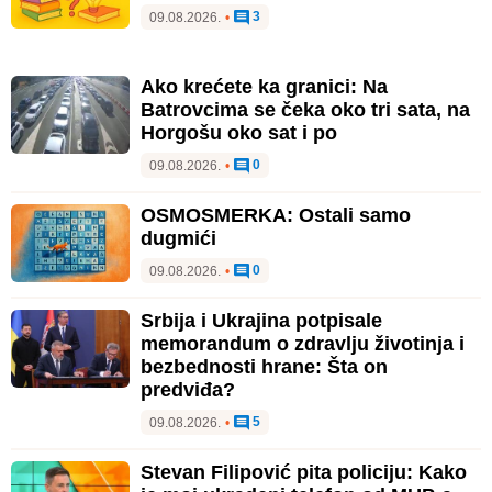
3
09.08.2026.
•
Ako krećete ka granici: Na
Batrovcima se čeka oko tri sata, na
Horgošu oko sat i po
0
09.08.2026.
•
OSMOSMERKA: Ostali samo
dugmići
0
09.08.2026.
•
Srbija i Ukrajina potpisale
memorandum o zdravlju životinja i
bezbednosti hrane: Šta on
predviđa?
5
09.08.2026.
•
Stevan Filipović pita policiju: Kako