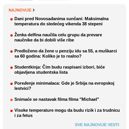
NAJNOVIJE
Dani pred Novosađanima sunčani: Maksimalna
temperatura do sledećeg vikenda 38 stepeni
Ženka delfina naučila celu grupu da prevare
naučnike da bi dobili više ribe
Predloženo da žene u penziju idu sa 55, a muškarci
sa 60 godina: Koliko je to realno?
Studentkinja: Čim budu raspisani izbori, biće
objavljena studentska lista
Poređenje minimalaca: Gde je Srbija na evropskoj
lestvici?
Snimaće se nastavak filma filma "Michael"
Visoke temperature mogu da budu rizik i za trudnicu
i za fetus
SVE NAJNOVIJE VESTI