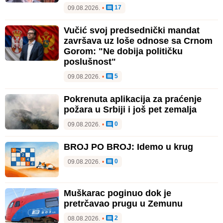
17
09.08.2026.
•
Vučić svoj predsednički mandat
završava uz loše odnose sa Crnom
Gorom: "Ne dobija političku
poslušnost"
5
09.08.2026.
•
Pokrenuta aplikacija za praćenje
požara u Srbiji i još pet zemalja
0
09.08.2026.
•
BROJ PO BROJ: Idemo u krug
0
09.08.2026.
•
Muškarac poginuo dok je
pretrčavao prugu u Zemunu
2
08.08.2026.
•