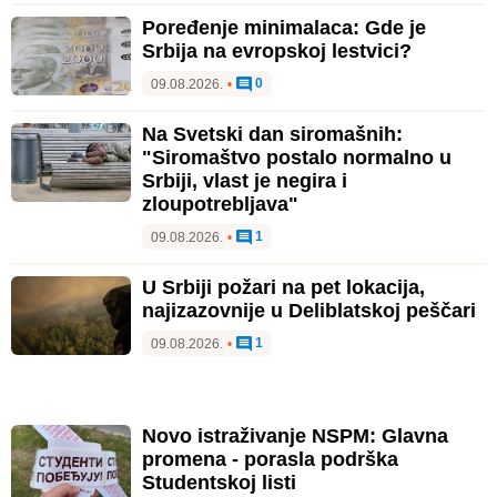
Poređenje minimalaca: Gde je
Srbija na evropskoj lestvici?
0
09.08.2026.
•
Na Svetski dan siromašnih:
"Siromaštvo postalo normalno u
Srbiji, vlast je negira i
zloupotrebljava"
1
09.08.2026.
•
U Srbiji požari na pet lokacija,
najizazovnije u Deliblatskoj peščari
1
09.08.2026.
•
Novo istraživanje NSPM: Glavna
promena - porasla podrška
Studentskoj listi