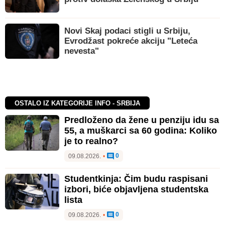
Novi Skaj podaci stigli u Srbiju,
Evrodžast pokreće akciju "Leteća
nevesta"
OSTALO IZ KATEGORIJE INFO - SRBIJA
Predloženo da žene u penziju idu sa
55, a muškarci sa 60 godina: Koliko
je to realno?
0
09.08.2026.
•
Studentkinja: Čim budu raspisani
izbori, biće objavljena studentska
lista
0
09.08.2026.
•