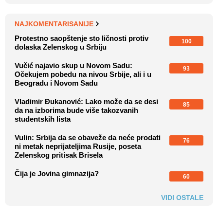
NAJKOMENTARISANIJE
Protestno saopštenje sto ličnosti protiv
100
dolaska Zelenskog u Srbiju
Vučić najavio skup u Novom Sadu:
93
Očekujem pobedu na nivou Srbije, ali i u
Beogradu i Novom Sadu
Vladimir Đukanović: Lako može da se desi
85
da na izborima bude više takozvanih
studentskih lista
Vulin: Srbija da se obaveže da neće prodati
76
ni metak neprijateljima Rusije, poseta
Zelenskog pritisak Brisela
Čija je Jovina gimnazija?
60
VIDI OSTALE