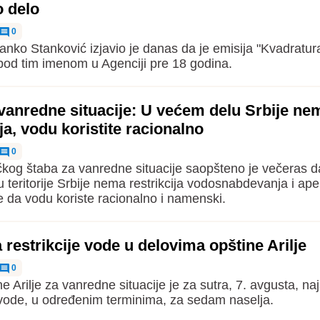
o delo
0
anko Stanković izjavio je danas da je emisija "Kvadratur
pod tim imenom u Agenciji pre 18 godina.
vanredne situacije: U većem delu Srbije ne
ija, vodu koristite racionalno
0
čkog štaba za vanredne situacije saopšteno je večeras d
 teritorije Srbije nema restrikcija vodosnabdevanja i ape
 da vodu koriste racionalno i namenski.
 restrikcije vode u delovima opštine Arilje
0
e Arilje za vanredne situacije je za sutra, 7. avgusta, na
e vode, u određenim terminima, za sedam naselja.