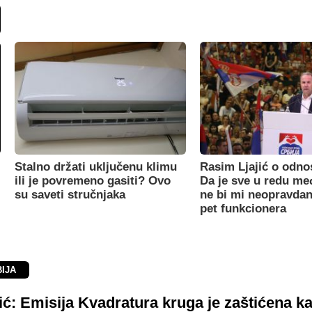
Stalno držati uključenu klimu
Rasim Ljajić o odno
ili je povremeno gasiti? Ovo
Da je sve u redu m
su saveti stručnjaka
ne bi mi neopravdan
pet funkcionera
BIJA
ć: Emisija Kvadratura kruga je zaštićena k