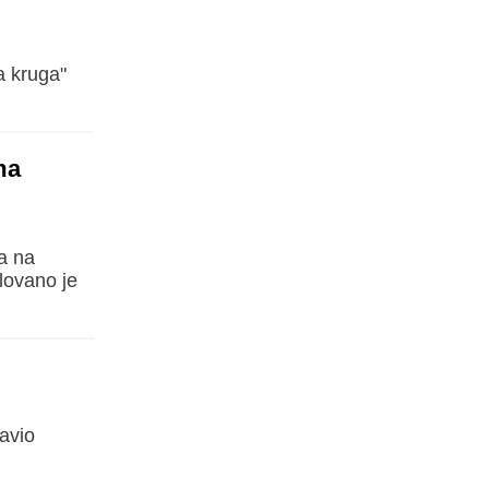
a kruga"
ma
a na
lovano je
javio