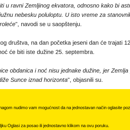
ti u ravni Zemljinog ekvatora, odnosno kako bi as
a južnu nebesku poluloptu. U isto vreme za stanovni
proleće
", navodi se u saopštenju.
 društva, na dan početka jeseni dan će trajati 12 
noć će biti iste dužine 25. septembra.
ce obdanica i noć nisu jednake dužine, jer Zemlja
diže Sunce iznad horizonta
", objasnili su.
nagom nudimo vam mogućnost da na jednostavan način oglasite pozi
jku Oglasi za posao ili jednostavno klikom na ovu poruku.