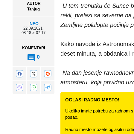
AUTOR
"
U tom trenutku će Sunce bi
Tanjug
rekli, prelazi sa severne n
INFO
Zemljine polulopte počinje 
22.09.2021.
08:18 > 07:17
Kako navode iz Astronomskog
KOMENTARI
deset minuta, a obdanica i 
0
"
Na dan jesenje ravnodnevni
atmosferu, koja prividno uz
OGLASI RADNO MESTO!
Ukoliko imate potrebu za radnom s
posao.
Radno mesto možete oglasiti u odel