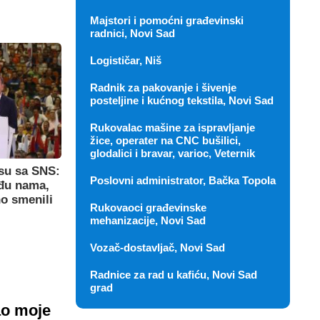
Majstori i pomoćni građevinski
radnici, Novi Sad
Logističar, Niš
Radnik za pakovanje i šivenje
posteljine i kućnog tekstila, Novi Sad
Rukovalac mašine za ispravljanje
žice, operater na CNC bušilici,
glodalici i bravar, varioc, Veternik
su sa SNS:
Poslovni administrator, Bačka Topola
eđu nama,
o smenili
Rukovaoci građevinske
mehanizacije, Novi Sad
Vozač-dostavljač, Novi Sad
Radnice za rad u kafiću, Novi Sad
grad
ao moje