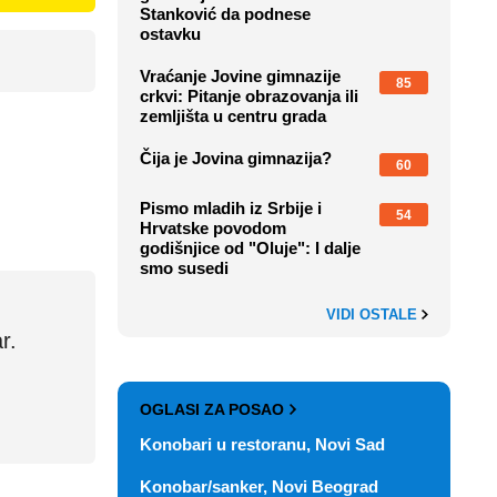
Stanković da podnese
ostavku
Vraćanje Jovine gimnazije
85
crkvi: Pitanje obrazovanja ili
zemljišta u centru grada
Čija je Jovina gimnazija?
60
Pismo mladih iz Srbije i
54
Hrvatske povodom
godišnjice od "Oluje": I dalje
smo susedi
VIDI OSTALE
r.
OGLASI ZA POSAO
Konobari u restoranu, Novi Sad
Konobar/sanker, Novi Beograd