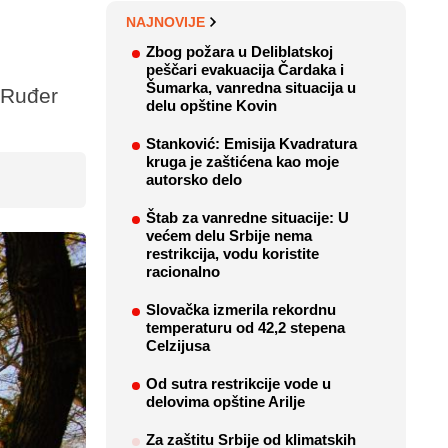
NAJNOVIJE
Zbog požara u Deliblatskoj
peščari evakuacija Čardaka i
Šumarka, vanredna situacija u
"Ruđer
delu opštine Kovin
Stanković: Emisija Kvadratura
kruga je zaštićena kao moje
autorsko delo
Štab za vanredne situacije: U
većem delu Srbije nema
restrikcija, vodu koristite
racionalno
Slovačka izmerila rekordnu
temperaturu od 42,2 stepena
Celzijusa
Od sutra restrikcije vode u
delovima opštine Arilje
Za zaštitu Srbije od klimatskih