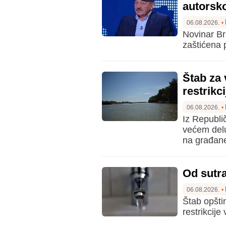
autorsk
06.08.2026.
•
Novinar Br
zaštićena 
Štab za 
restrikc
06.08.2026.
•
Iz Republi
većem delu
na građane
Od sutra
06.08.2026.
•
Štab opštin
restrikcij