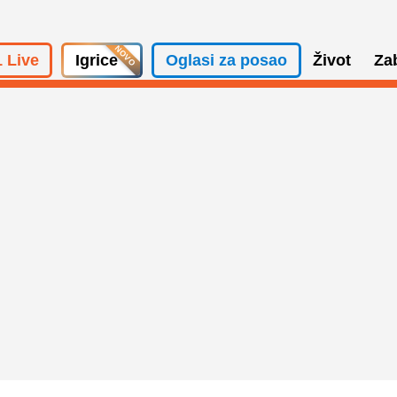
 Live
Igrice
Oglasi za posao
Život
Za