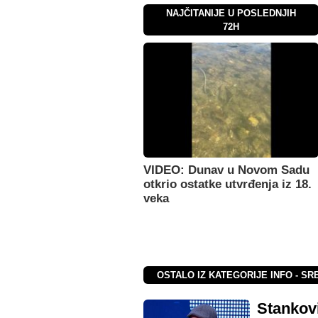
NAJČITANIJE U POSLEDNJIH
72H
VIDEO: Dunav u Novom Sadu
otkrio ostatke utvrđenja iz 18.
veka
OSTALO IZ KATEGORIJE INFO - SR
Stankovi