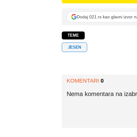
Dodaj 021.rs kao glavni izvor 
TEME
JESEN
KOMENTARI
0
Nema komentara na izabran