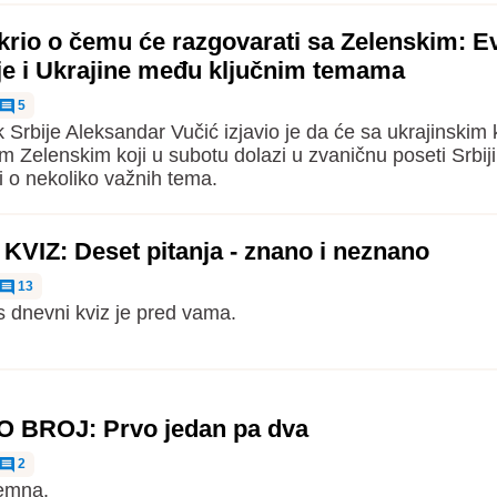
krio o čemu će razgovarati sa Zelenskim: E
je i Ukrajine među ključnim temama
5
 Srbije Aleksandar Vučić izjavio je da će sa ukrajinskim
m Zelenskim koji u subotu dolazi u zvaničnu poseti Srbiji
i o nekoliko važnih tema.
VIZ: Deset pitanja - znano i neznano
13
s dnevni kviz je pred vama.
 BROJ: Prvo jedan pa dva
2
remna.