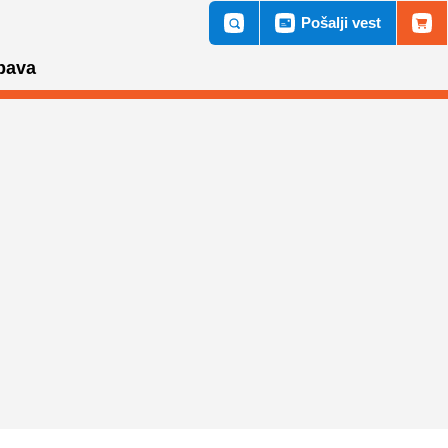
Pošalji vest
bava