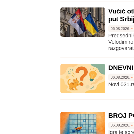
Vučić ot
put Srbi
06.08.2026.
•
Predsednik
Volodimiro
razgovarat
DNEVNI K
06.08.2026.
•
Novi 021.r
BROJ PO
06.08.2026.
•
Igra je sp