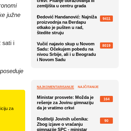
crkvi: Pitanje obrazovanja ili
tronomi
zemljišta u centru grada
ke južne
Đedović Handanović: Najniža
9411
proizvodnja na Đerdapu
otkako je pušten u rad,
štedite struju
sati i
Vučić najavio skup u Novom
8019
Sadu: Očekujem pobedu na
nivou Srbije, ali i u Beogradu
i Novom Sadu
 poseduje
NAJKOMENTARISANIJE
NAJČITANIJE
Ministar prosvete: Možda je
164
rešenje za Jovinu gimnaziju
da je vratimo crkvi
ciju za
Roditelji Jovinih učenika:
90
Zbog izjave o vraćanju
gimnazije SPC - ministar