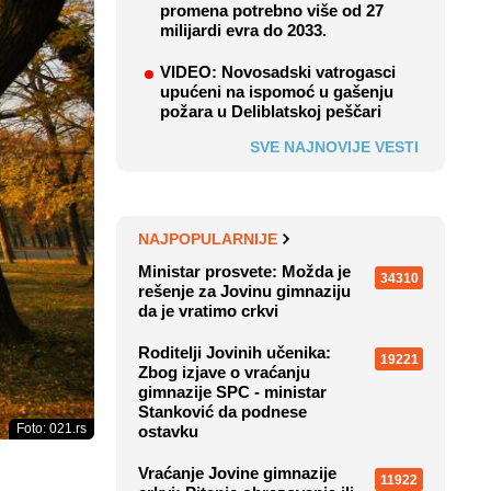
promena potrebno više od 27
milijardi evra do 2033.
VIDEO: Novosadski vatrogasci
upućeni na ispomoć u gašenju
požara u Deliblatskoj peščari
SVE NAJNOVIJE VESTI
NAJPOPULARNIJE
Ministar prosvete: Možda je
34310
rešenje za Jovinu gimnaziju
da je vratimo crkvi
Roditelji Jovinih učenika:
19221
Zbog izjave o vraćanju
gimnazije SPC - ministar
Stanković da podnese
Foto: 021.rs
ostavku
Vraćanje Jovine gimnazije
11922