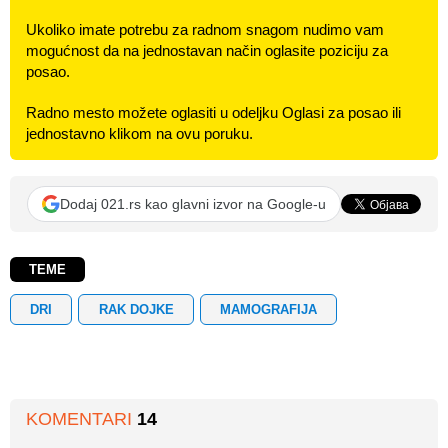
Ukoliko imate potrebu za radnom snagom nudimo vam
mogućnost da na jednostavan način oglasite poziciju za
posao.
Radno mesto možete oglasiti u odeljku Oglasi za posao ili
jednostavno klikom na ovu poruku.
Dodaj 021.rs kao glavni izvor na Google-u
TEME
DRI
RAK DOJKE
MAMOGRAFIJA
KOMENTARI
14