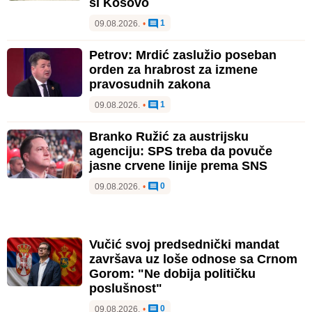
si Kosovo
1
09.08.2026.
•
Petrov: Mrdić zaslužio poseban
orden za hrabrost za izmene
pravosudnih zakona
1
09.08.2026.
•
Branko Ružić za austrijsku
agenciju: SPS treba da povuče
jasne crvene linije prema SNS
0
09.08.2026.
•
Vučić svoj predsednički mandat
završava uz loše odnose sa Crnom
Gorom: "Ne dobija političku
poslušnost"
0
09.08.2026.
•