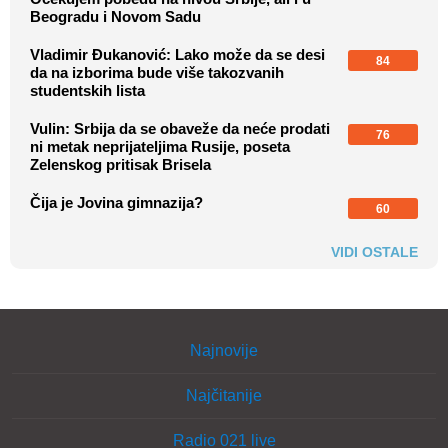
Beogradu i Novom Sadu
Vladimir Đukanović: Lako može da se desi
84
da na izborima bude više takozvanih
studentskih lista
Vulin: Srbija da se obaveže da neće prodati
76
ni metak neprijateljima Rusije, poseta
Zelenskog pritisak Brisela
Čija je Jovina gimnazija?
60
VIDI OSTALE
Najnovije
Najčitanije
Radio 021 live