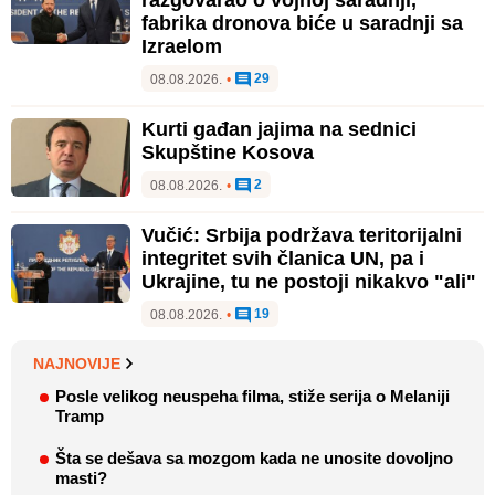
razgovarao o vojnoj saradnji,
fabrika dronova biće u saradnji sa
Izraelom
29
08.08.2026.
•
Kurti gađan jajima na sednici
Skupštine Kosova
2
08.08.2026.
•
Vučić: Srbija podržava teritorijalni
integritet svih članica UN, pa i
Ukrajine, tu ne postoji nikakvo "ali"
19
08.08.2026.
•
NAJNOVIJE
Posle velikog neuspeha filma, stiže serija o Melaniji
Tramp
Šta se dešava sa mozgom kada ne unosite dovoljno
masti?