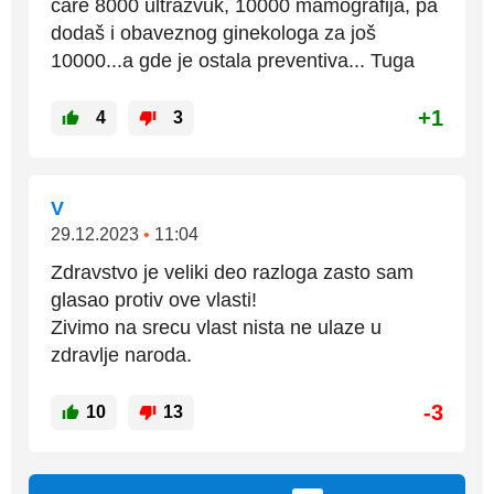
care 8000 ultrazvuk, 10000 mamografija, pa
dodaš i obaveznog ginekologa za još
10000...a gde je ostala preventiva... Tuga
+1
4
3
V
29.12.2023
•
11:04
Zdravstvo je veliki deo razloga zasto sam
glasao protiv ove vlasti!
Zivimo na srecu vlast nista ne ulaze u
zdravlje naroda.
-3
10
13