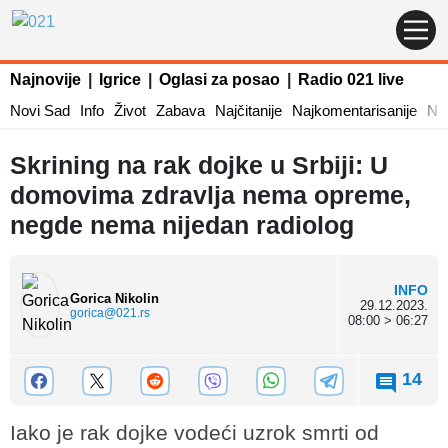
Najnovije
|
Igrice
|
Oglasi za posao
|
Radio 021 live
Novi Sad
Info
Život
Zabava
Najčitanije
Najkomentarisanije
Naj
Skrining na rak dojke u Srbiji: U
domovima zdravlja nema opreme,
negde nema nijedan radiolog
INFO
Gorica Nikolin
29.12.2023.
gorica@021.rs
08:00 > 06:27
14
Iako je rak dojke vodeći uzrok smrti od