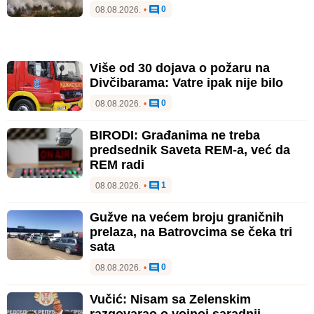
0
08.08.2026.
•
Više od 30 dojava o požaru na
Divčibarama: Vatre ipak nije bilo
0
08.08.2026.
•
BIRODI: Građanima ne treba
predsednik Saveta REM-a, već da
REM radi
1
08.08.2026.
•
Gužve na većem broju graničnih
prelaza, na Batrovcima se čeka tri
sata
0
08.08.2026.
•
Vučić: Nisam sa Zelenskim