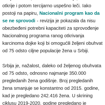
otkrije i potom tercijarno uspešno leči. Iako
postoji na papiru,
Nacionalni program kao da
se ne sprovodi
- revizija je pokazala da nisu
obezbeđeni potrebni kapaciteti za sprovođenje
Nacionalnog programa ranog otkrivanja
karcinoma dojke koji bi omogućili željeni obuhvat
od 75 odsto ciljne populacije žena u Srbiji.
Srbija je, nažalost, daleko od željenog obuhvata
od 75 odsto, odnosno najmanje 350.000
pregledanih žena godišnje. Broj pregledanih
žena smanjuje se konstantno od 2015. godine,
kad je pregledano 242.416 žena. U skrining
ciklusu 2019-2020. godine pregledano je