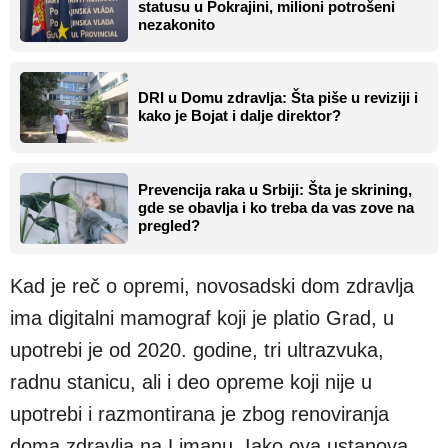
statusu u Pokrajini, milioni potrošeni
nezakonito
DRI u Domu zdravlja: Šta piše u reviziji i
kako je Bojat i dalje direktor?
Prevencija raka u Srbiji: Šta je skrining,
gde se obavlja i ko treba da vas zove na
pregled?
Kad je reč o opremi, novosadski dom zdravlja
ima digitalni mamograf koji je platio Grad, u
upotrebi je od 2020. godine, tri ultrazvuka,
radnu stanicu, ali i deo opreme koji nije u
upotrebi i razmontirana je zbog renoviranja
doma zdravlja na Limanu. Iako ova ustanova