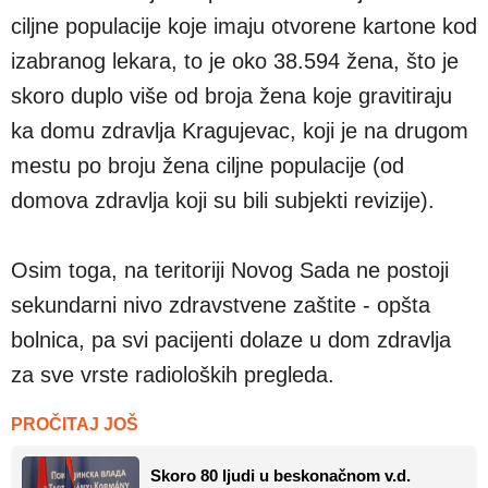
ciljne populacije koje imaju otvorene kartone kod
izabranog lekara, to je oko 38.594 žena, što je
skoro duplo više od broja žena koje gravitiraju
ka domu zdravlja Kragujevac, koji je na drugom
mestu po broju žena ciljne populacije (od
domova zdravlja koji su bili subjekti revizije).
Osim toga, na teritoriji Novog Sada ne postoji
sekundarni nivo zdravstvene zaštite - opšta
bolnica, pa svi pacijenti dolaze u dom zdravlja
za sve vrste radioloških pregleda.
PROČITAJ JOŠ
Skoro 80 ljudi u beskonačnom v.d.