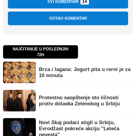
14
SVI KOMENTARI
OSTAVI KOMENTAR
NAJČITANIJE U POSLEDNJIH
72H
Brza i lagana: Jogurt pita u rerni je za
10 minuta
Protestno saopštenje sto ličnosti
protiv dolaska Zelenskog u Srbiju
Novi Skaj podaci stigli u Srbiju,
Evrodžast pokreće akciju "Leteća
nevesta"