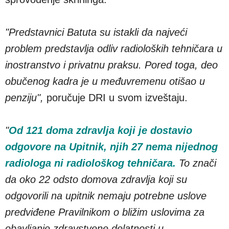
"Predstavnici Batuta su istakli da najveći
problem predstavlja odliv radioloških tehničara u
inostranstvo i privatnu praksu. Pored toga, deo
obučenog kadra je u međuvremenu otišao u
penziju",
poručuje DRI u svom izveštaju.
"
Od 121 doma zdravlja koji je dostavio
odgovore na Upitnik, njih 27 nema nijednog
radiologa ni radiološkog tehničara.
To znači
da oko 22 odsto domova zdravlja koji su
odgovorili na upitnik nemaju potrebne uslove
predviđene Pravilnikom o bližim uslovima za
obavljanje zdravstvene delatnosti u