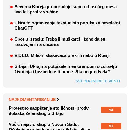
Severna Koreja preporučuje supu od psećeg mesa
kao lek protiv vrućine
Ukinuto ograničenje tekstualnih poruka za besplatni
ChatGPT
Spor u Izraelu: Treba li muškarci i žene da su
razdvojeni na ulicama
VIDEO: Milioni skakavaca prekrili nebo u Rusiji
Srbija i Ukrajina potpisale memorandum o zdravlju
životinja i bezbednosti hrane: Šta on predviđa?
SVE NAJNOVIJE VESTI
NAJKOMENTARISANIJE
Protestno saopštenje sto ličnosti protiv
94
dolaska Zelenskog u Srbiju
Vučić najavio skup u Novom Sadu:
93
Očekujem pobedu na nivou Srbije, ali i u