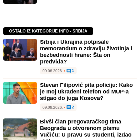
OSTALO IZ KATEGORIJE INFO - SRBIJA
Srbija i Ukrajina potpisale
memorandum o zdravlju životinja i
bezbednosti hrane: Šta on
predviđa?
1
09.08.2026.
•
Stevan Filipović pita policiju: Kako
je moj ukradeni telefon od MUP-a
stigao do juga Kosova?
2
09.08.2026.
•
Bivši član pregovaračkog tima
Beograda u otvorenom pismu
Vučiću: U pravu su studenti, izdao