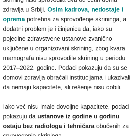
zdravlja u Srbiji.
Osim kadrova, nedostaje i
oprema
potrebna za sprovođenje skrininga, a
dodatni problem je i činjenica da, iako su
pojedine zdravstvene ustanove zvanično
uključene u organizovani skrining, zbog kvara
mamografa nisu sprovodile skrining u periodu
2017–2022. godine. Podaci pokazuju da su se
domovi zdravlja obraćali institucijama i ukazivali
da nemaju kapacitete, ali rešenje nisu dobili.
Iako već nisu imale dovoljne kapacitete, podaci
pokazuju da
ustanove iz godine u godinu
ostaju bez radiologa i tehničara
obučenih za
sprovođenje skrininga.