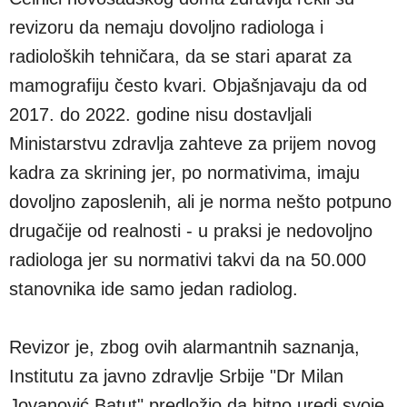
revizoru da nemaju dovoljno radiologa i
radioloških tehničara, da se stari aparat za
mamografiju često kvari. Objašnjavaju da od
2017. do 2022. godine nisu dostavljali
Ministarstvu zdravlja zahteve za prijem novog
kadra za skrining jer, po normativima, imaju
dovoljno zaposlenih, ali je norma nešto potpuno
drugačije od realnosti - u praksi je nedovoljno
radiologa jer su normativi takvi da na 50.000
stanovnika ide samo jedan radiolog.
Revizor je, zbog ovih alarmantnih saznanja,
Institutu za javno zdravlje Srbije "Dr Milan
Jovanović Batut" predložio da hitno uredi svoje