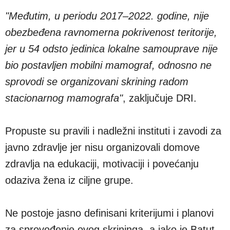
"Međutim, u periodu 2017–2022. godine, nije
obezbeđena ravnomerna pokrivenost teritorije,
jer u 54 odsto jedinica lokalne samouprave nije
bio postavljen mobilni mamograf, odnosno ne
sprovodi se organizovani skrining radom
stacionarnog mamografa"
, zaključuje DRI.
Propuste su pravili i nadležni instituti i zavodi za
javno zdravlje jer nisu organizovali domove
zdravlja na edukaciji, motivaciji i povećanju
odaziva žena iz ciljne grupe.
Ne postoje jasno definisani kriterijumi i planovi
za sprovođenje ovog skrininga, a iako je Batut