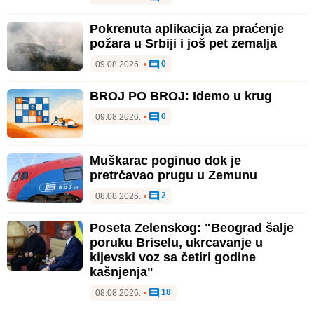
Pokrenuta aplikacija za praćenje
požara u Srbiji i još pet zemalja
0
09.08.2026.
•
BROJ PO BROJ: Idemo u krug
0
09.08.2026.
•
Muškarac poginuo dok je
pretrčavao prugu u Zemunu
2
08.08.2026.
•
Poseta Zelenskog: "Beograd šalje
poruku Briselu, ukrcavanje u
kijevski voz sa četiri godine
kašnjenja"
18
08.08.2026.
•