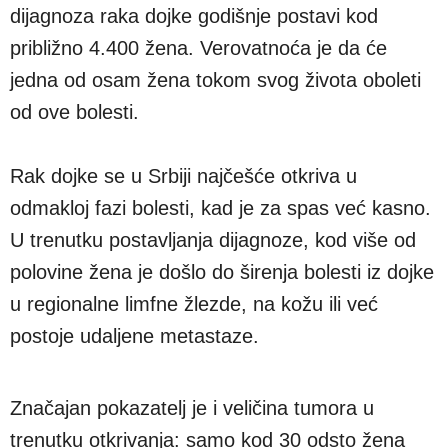
dijagnoza raka dojke godišnje postavi kod
približno 4.400 žena. Verovatnoća je da će
jedna od osam žena tokom svog života oboleti
od ove bolesti.
Rak dojke se u Srbiji najčešće otkriva u
odmakloj fazi bolesti, kad je za spas već kasno.
U trenutku postavljanja dijagnoze, kod više od
polovine žena je došlo do širenja bolesti iz dojke
u regionalne limfne žlezde, na kožu ili već
postoje udaljene metastaze.
Značajan pokazatelj je i veličina tumora u
trenutku otkrivanja: samo kod 30 odsto žena