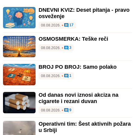
DNEVNI KVIZ: Deset pitanja - pravo
osveženje
17
08.08.2026.
•
OSMOSMERKA: Teške reči
3
08.08.2026.
•
BROJ PO BROJ: Samo polako
1
08.08.2026.
•
Od danas novi iznosi akciza na
cigarete i rezani duvan
9
08.08.2026.
•
Operativni tim: Šest aktivnih požara
u Srbiji