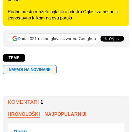
Radno mesto možete oglasiti u odeljku Oglasi za posao ili
jednostavno klikom na ovu poruku.
Dodaj 021.rs kao glavni izvor na Google-u
TEME
NAPADI NA NOVINARE
KOMENTARI
1
HRONOLOŠKI
NAJPOPULARNIJI
Паор