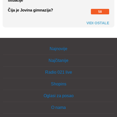
situacije
Čija je Jovina gimnazija?
58
VIDI OSTALE
Najnovije
Najčitanije
Radio 021 live
Shopins
Oglasi za posao
O nama