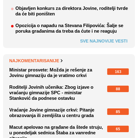
Objavljen konkurs za direktora Jovine, roditelji tvrde
da će biti poništen
Opozicija o napadu na Stevana Filipovića: Šalje se
poruka građanima da treba da ćute i ne reaguju
SVE NAJNOVIJE VESTI
NAJKOMENTARISANIJE
Ministar prosvete: Možda je rešenje za
163
Jovinu gimnaziju da je vratimo crkvi
Roditelji Jovinih učenika: Zbog izjave o
88
vraćanju gimnazije SPC - ministar
Stanković da podnese ostavku
Vraćanje Jovine gimnazije crkvi: Pitanje
85
obrazovanja ili zemljišta u centru grada
Macut apelovao na građane da štede struju,
65
u ponedeljak sednica Štaba za vanredne