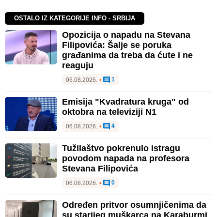
OSTALO IZ KATEGORIJE INFO - SRBIJA
Opozicija o napadu na Stevana
Filipovića: Šalje se poruka
građanima da treba da ćute i ne
reaguju
1
06.08.2026.
•
Emisija "Kvadratura kruga" od
oktobra na televiziji N1
4
06.08.2026.
•
Tužilaštvo pokrenulo istragu
povodom napada na profesora
Stevana Filipovića
0
06.08.2026.
•
Određen pritvor osumnjičenima da
su starijeg muškarca na Karaburmi