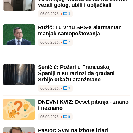
vezali golog, ubili i opljačkali
1
06.08.2026.
•
Ružić: I u vrhu SPS-a alarmantan
manjak samopoštovanja
2
06.08.2026.
•
Seničić: Požari u Francuskoj i
Španiji nisu razlozi da građani
Srbije otkažu aranžmane
1
06.08.2026.
•
DNEVNI KVIZ: Deset pitanja - znano
i neznano
5
06.08.2026.
•
Pastor: SVM na izbore izlazi