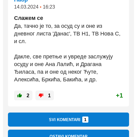
14.03.2024
•
16:23
Слажем се
Да, тачно је то, за осуд су и оне из
дневног листа 'Данас', ТВ Н1, ТВ Нова С,
и сл.
Дакле, све претње и увреде заслужују
осуду и оне Ана Лалић, и Драгана
Ђиласа, па и оне од неког Ћуте,
Алексића, Бркића, Бакића, и др.
+1
2
1
1
SVI KOMENTARI
OSTAVI KOMENTAR