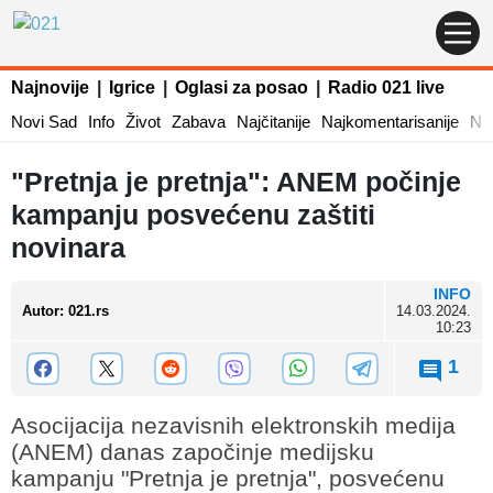
Najnovije
|
Igrice
|
Oglasi za posao
|
Radio 021 live
Novi Sad
Info
Život
Zabava
Najčitanije
Najkomentarisanije
Naj
"Pretnja je pretnja": ANEM počinje
kampanju posvećenu zaštiti
novinara
INFO
Autor
:
021.rs
14.03.2024.
10:23
1
Asocijacija nezavisnih elektronskih medija
(ANEM) danas započinje medijsku
kampanju "Pretnja je pretnja", posvećenu