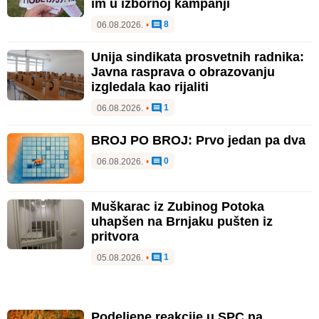
im u izbornoj kampanji
8
06.08.2026.
•
Unija sindikata prosvetnih radnika:
Javna rasprava o obrazovanju
izgledala kao rijaliti
1
06.08.2026.
•
BROJ PO BROJ: Prvo jedan pa dva
0
06.08.2026.
•
Muškarac iz Zubinog Potoka
uhapšen na Brnjaku pušten iz
pritvora
1
05.08.2026.
•
Podeljene reakcije u SPC na