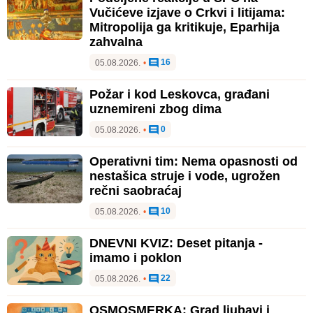
Vučićeve izjave o Crkvi i litijama:
Mitropolija ga kritikuje, Eparhija
zahvalna
16
05.08.2026.
•
Požar i kod Leskovca, građani
uznemireni zbog dima
0
05.08.2026.
•
Operativni tim: Nema opasnosti od
nestašica struje i vode, ugrožen
rečni saobraćaj
10
05.08.2026.
•
DNEVNI KVIZ: Deset pitanja -
imamo i poklon
22
05.08.2026.
•
OSMOSMERKA: Grad ljubavi i