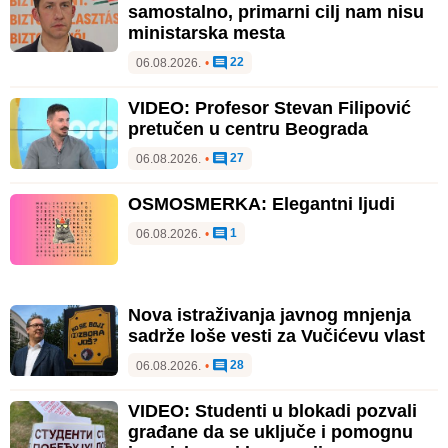
samostalno, primarni cilj nam nisu
ministarska mesta
22
06.08.2026.
•
VIDEO: Profesor Stevan Filipović
pretučen u centru Beograda
27
06.08.2026.
•
OSMOSMERKA: Elegantni ljudi
1
06.08.2026.
•
Nova istraživanja javnog mnjenja
sadrže loše vesti za Vučićevu vlast
28
06.08.2026.
•
VIDEO: Studenti u blokadi pozvali
građane da se uključe i pomognu