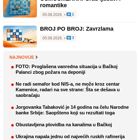
romantike
1
05.08.2026.
•
BROJ PO BROJ: Zavrzlama
3
05.08.2026.
•
NAJNOVIJE
FOTO: Proglašena vanredna situacija u Bačkoj
Palanci zbog požara na deponiji
Ne radi semafor kod NIS-a, ne može kroz centar
Kamenice, radari na sve strane: Šta se dešava u
saobraćaju
Jorgovanka Tabaković je 14 godina na čelu Narodne
banke Srbije: Saopšteno koji su rezultati toga
Obustavljena plovidba na kanalima u Bačkoj
Ukrajina napala jednu od najvećih ruskih rafinerija