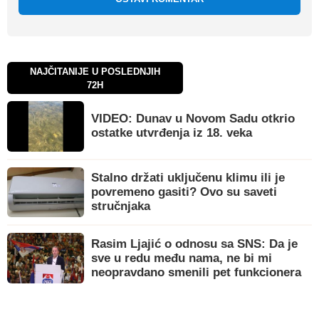
NAJČITANIJE U POSLEDNJIH
72H
VIDEO: Dunav u Novom Sadu otkrio
ostatke utvrđenja iz 18. veka
Stalno držati uključenu klimu ili je
povremeno gasiti? Ovo su saveti
stručnjaka
Rasim Ljajić o odnosu sa SNS: Da je
sve u redu među nama, ne bi mi
neopravdano smenili pet funkcionera