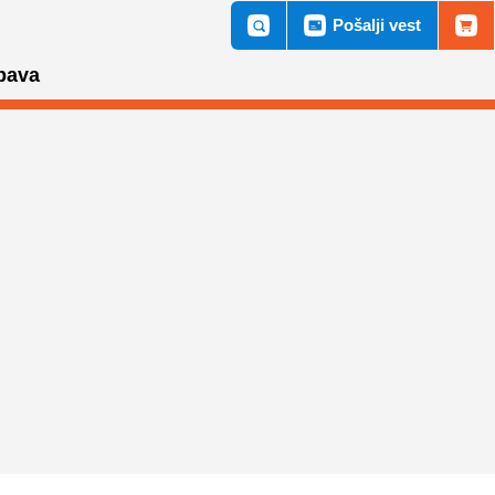
Pošalji vest
bava