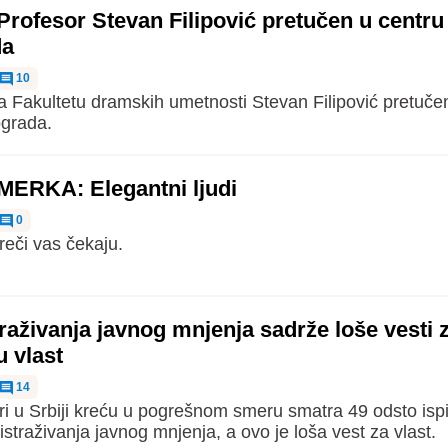
rofesor Stevan Filipović pretučen u centru
da
10
a Fakultetu dramskih umetnosti Stevan Filipović pretučen
ograda.
RKA: Elegantni ljudi
0
reči vas čekaju.
raživanja javnog mnjenja sadrže loše vesti 
 vlast
14
ri u Srbiji kreću u pogrešnom smeru smatra 49 odsto isp
istraživanja javnog mnjenja, a ovo je loša vest za vlast.