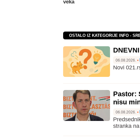
veka
OSTALO IZ KATEGORIJE INFO - SR
DNEVNI K
06.08.2026.
•
Novi 021.r
Pastor: 
nisu mi
06.08.2026.
•
Predsednik
stranka na