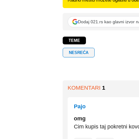
Dodaj 021.rs kao glavni izvor 
TEME
NESREĆA
KOMENTARI
1
Pajo
omg
Cim kupis taj pokretni ko