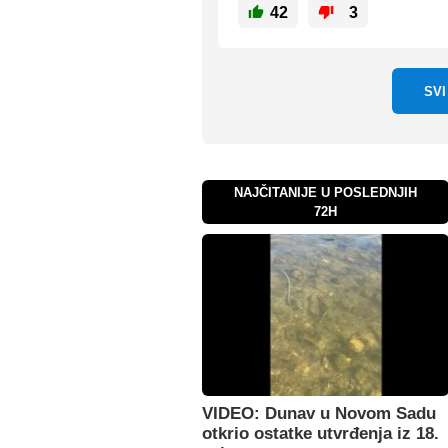
42
3
SV
NAJČITANIJE U POSLEDNJIH
72H
VIDEO: Dunav u Novom Sadu
otkrio ostatke utvrđenja iz 18.