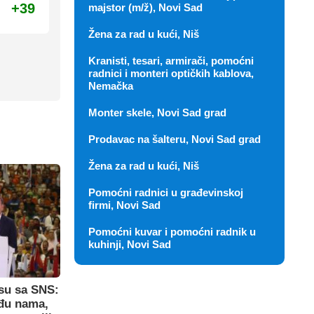
+39
majstor (m/ž), Novi Sad
Žena za rad u kući, Niš
Kranisti, tesari, armirači, pomoćni
radnici i monteri optičkih kablova,
Nemačka
Monter skele, Novi Sad grad
Prodavac na šalteru, Novi Sad grad
Žena za rad u kući, Niš
Pomoćni radnici u građevinskoj
firmi, Novi Sad
Pomoćni kuvar i pomoćni radnik u
kuhinji, Novi Sad
su sa SNS:
eđu nama,