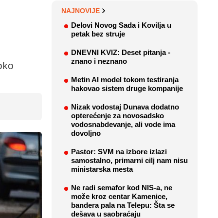
NAJNOVIJE
Delovi Novog Sada i Kovilja u
petak bez struje
DNEVNI KVIZ: Deset pitanja -
znano i neznano
oko
Metin AI model tokom testiranja
hakovao sistem druge kompanije
Nizak vodostaj Dunava dodatno
opterećenje za novosadsko
vodosnabdevanje, ali vode ima
dovoljno
Pastor: SVM na izbore izlazi
samostalno, primarni cilj nam nisu
ministarska mesta
Ne radi semafor kod NIS-a, ne
može kroz centar Kamenice,
bandera pala na Telepu: Šta se
dešava u saobraćaju