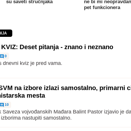
su saveti stručnjaka
ne bi mi neopravdan
pet funkcionera
BIJA
VIZ: Deset pitanja - znano i neznano
0
s dnevni kviz je pred vama.
SVM na izbore izlazi samostalno, primarni c
nistarska mesta
10
 Saveza vojvođanskih Mađara Balint Pastor izjavio je da
 izborima nastupiti samostalno.