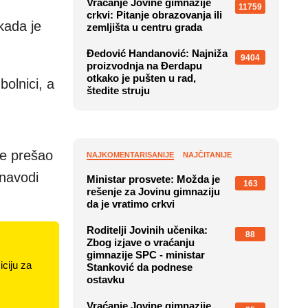
Vraćanje Jovine gimnazije
11759
crkvi: Pitanje obrazovanja ili
kada je
zemljišta u centru grada
Đedović Handanović: Najniža
9404
proizvodnja na Đerdapu
otkako je pušten u rad,
bolnici, a
štedite struju
de prešao
NAJKOMENTARISANIJE
NAJČITANIJE
 navodi
Ministar prosvete: Možda je
163
rešenje za Jovinu gimnaziju
da je vratimo crkvi
Roditelji Jovinih učenika:
88
Zbog izjave o vraćanju
gimnazije SPC - ministar
ciju za
Stanković da podnese
ostavku
Vraćanje Jovine gimnazije