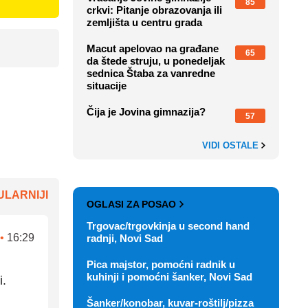
85
crkvi: Pitanje obrazovanja ili
zemljišta u centru grada
Macut apelovao na građane
65
da štede struju, u ponedeljak
sednica Štaba za vanredne
situacije
Čija je Jovina gimnazija?
57
VIDI OSTALE
LARNIJI
OGLASI ZA POSAO
Trgovac/trgovkinja u second hand
•
16:29
radnji, Novi Sad
Pica majstor, pomoćni radnik u
kuhinji i pomoćni šanker, Novi Sad
i.
Šanker/konobar, kuvar-roštilj/pizza