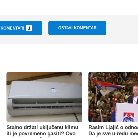
1
OSTAVI KOMENTAR
I KOMENTARI
Stalno držati uključenu klimu
Rasim Ljajić o odno
ili je povremeno gasiti? Ovo
Da je sve u redu m