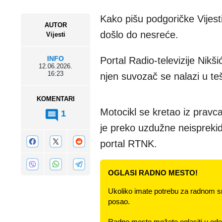
Kako pišu podgoričke Vijest
AUTOR
došlo do nesreće.
Vijesti
INFO
Portal Radio-televizije Nikš
12.06.2026.
16:23
njen suvozač se nalazi u te
KOMENTARI
Motocikl se kretao iz pravc
1
je preko uzdužne neisprekid
portal RTNK.
OGLASI RADNO MESTO!
Ukoliko imate potrebu za radnom s
posao.
Radno mesto možete oglasiti u odel