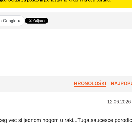
na Google-u
HRONOLOŠKI
NAJPOPU
12.06.2026
vceg vec si jednom nogom u raki...Tuga,saucesce porodic