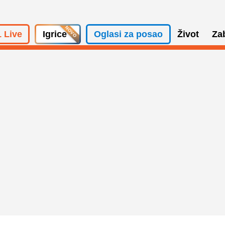
 Live
Igrice
Oglasi za posao
Život
Za