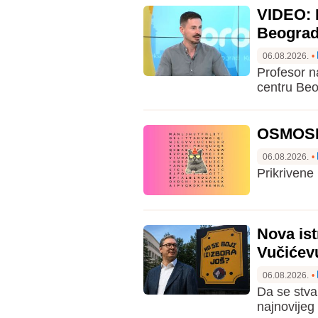
VIDEO: P
Beogra
06.08.2026.
•
Profesor n
centru Be
OSMOSME
06.08.2026.
•
Prikrivene 
Nova ist
Vučićevu
06.08.2026.
•
Da se stva
najnovijeg 