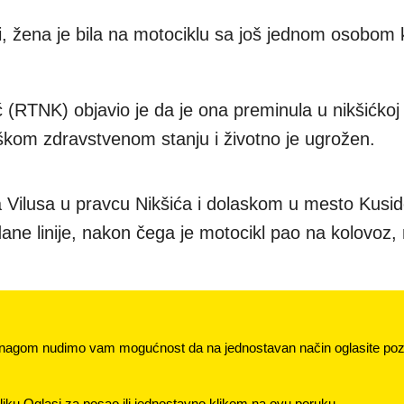
i, žena je bila na motociklu sa još jednom osobom 
ić (RTNK) objavio je da je ona preminula u nikšićkoj 
škom zdravstvenom stanju i životno je ugrožen.
a Vilusa u pravcu Nikšića i dolaskom u mesto Kusi
ane linije, nakon čega je motocikl pao na kolovoz,
nagom nudimo vam mogućnost da na jednostavan način oglasite pozi
jku Oglasi za posao ili jednostavno klikom na ovu poruku.