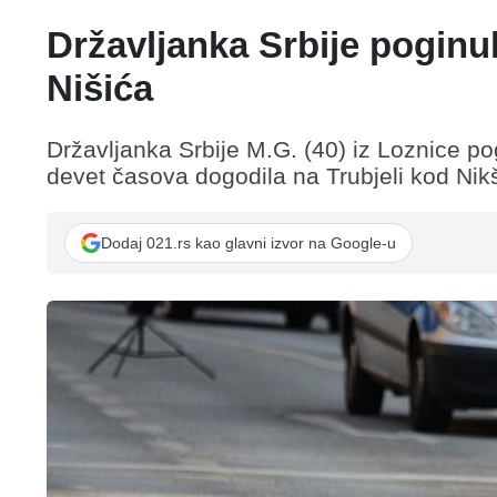
Državljanka Srbije poginu
Nišića
Državljanka Srbije M.G. (40) iz Loznice po
devet časova dogodila na Trubjeli kod Nik
Dodaj 021.rs kao glavni izvor na Google-u