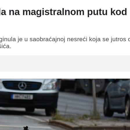
la na magistralnom putu kod
ginula je u saobraćajnoj nesreći koja se jutros 
šića.