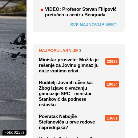
VIDEO: Profesor Stevan Filipović
pretučen u centru Beograda
SVE NAJNOVIJE VESTI
NAJPOPULARNIJE
Ministar prosvete: Možda je
33933
rešenje za Jovinu gimnaziju
da je vratimo crkvi
Roditelji Jovinih učenika:
19034
Zbog izjave o vraćanju
gimnazije SPC - ministar
Stanković da podnese
ostavku
Povratak Nebojše
13681
Stefanovića u prve redove
naprednjaka?
Foto: 021.rs