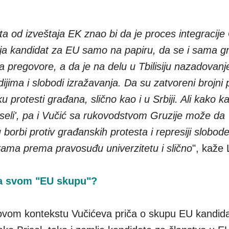
šta od izveštaja EK znao bi da je proces integracije
ija kandidat za EU samo na papiru, da se i sama gr
a pregovore, a da je na delu u Tbilisiju nazadovanj
jima i slobodi izražavanja. Da su zatvoreni brojni po
oku protesti građana, slično kao i u Srbiji. Ali kako k
eseli', pa i Vučić sa rukovodstvom Gruzije može da
 borbi protiv građanskih protesta i represiji slobode
ama prema pravosuđu univerzitetu i slično
", kaže 
na svom "EU skupu"?
vom kontekstu Vučićeva priča o skupu EU kandida