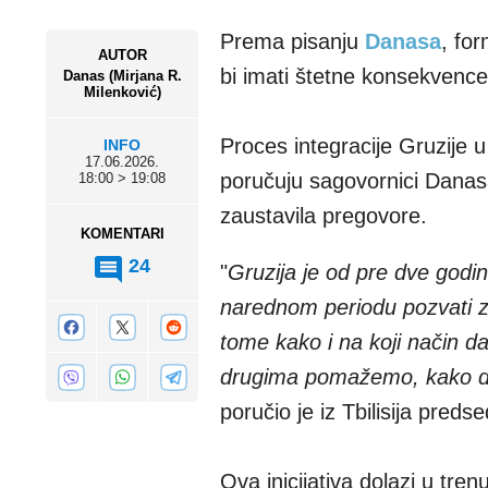
Prema pisanju
Danasa
, fo
AUTOR
bi imati štetne konsekvence
Danas (Mirjana R.
Milenković)
Proces integracije Gruzije 
INFO
17.06.2026.
poručuju sagovornici Danasa
18:00 > 19:08
zaustavila pregovore.
KOMENTARI
24
"
Gruzija je od pre dve godin
narednom periodu pozvati 
tome kako i na koji način da
drugima pomažemo, kako da 
poručio je iz Tbilisija preds
Ova inicijativa dolazi u tr