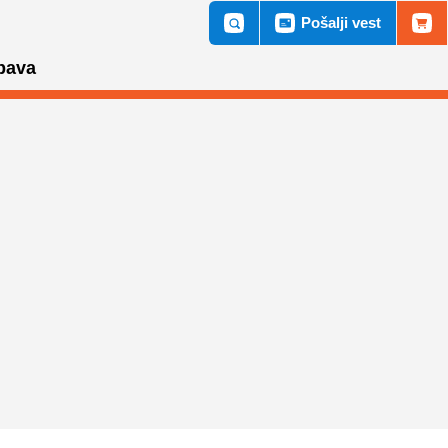
Pošalji vest
bava