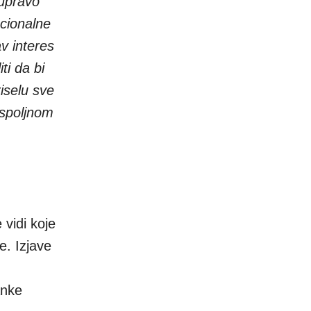
 upravo
acionalne
v interes
ti da bi
riselu sve
 spoljnom
 vidi koje
e. Izjave
anke