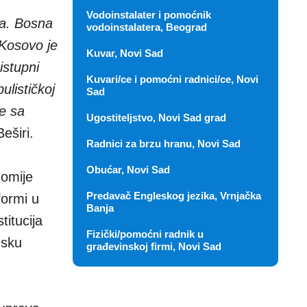
Vodoinstalater i pomoćnik
ma. Bosna
vodoinstalatera, Beograd
 Kosovo je
Kuvar, Novi Sad
istupni
Kuvari/ce i pomoćni radnici/ce, Novi
lističkoj
Sad
me sa
Ugostiteljstvo, Novi Sad grad
eširi.
Radnici za brzu hranu, Novi Sad
Obućar, Novi Sad
nomije
Predavač Engleskog jezika, Vrnjačka
formi u
Banja
titucija
Fizički/pomoćni radnik u
msku
građevinskoj firmi, Novi Sad