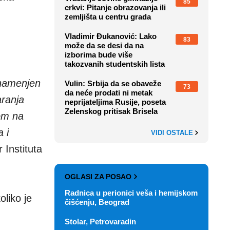
85
crkvi: Pitanje obrazovanja ili
zemljišta u centru grada
Vladimir Đukanović: Lako
83
može da se desi da na
izborima bude više
takozvanih studentskih lista
g namenjen
Vulin: Srbija da se obaveže
73
da neće prodati ni metak
aranja
neprijateljima Rusije, poseta
Zelenskog pritisak Brisela
om na
 i
VIDI OSTALE
r Instituta
OGLASI ZA POSAO
Radnica u perionici veša i hemijskom
oliko je
čišćenju, Beograd
Stolar, Petrovaradin