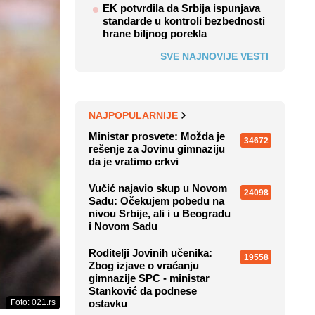
EK potvrdila da Srbija ispunjava
standarde u kontroli bezbednosti
hrane biljnog porekla
SVE NAJNOVIJE VESTI
NAJPOPULARNIJE
Ministar prosvete: Možda je
34672
rešenje za Jovinu gimnaziju
da je vratimo crkvi
Vučić najavio skup u Novom
24098
Sadu: Očekujem pobedu na
nivou Srbije, ali i u Beogradu
i Novom Sadu
Roditelji Jovinih učenika:
19558
Zbog izjave o vraćanju
gimnazije SPC - ministar
Stanković da podnese
Foto: 021.rs
ostavku