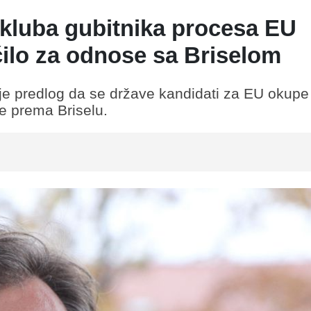
"kluba gubitnika procesa EU
ačilo za odnose sa Briselom
je predlog da se države kandidati za EU okupe
e prema Briselu.