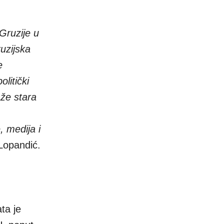
 Gruzije u
uzijska
e
litički
aže stara
, medija i
Lopandić.
ta je