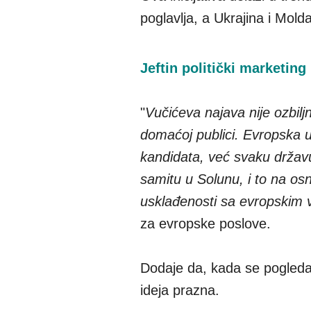
poglavlja, a Ukrajina i Mold
Jeftin politički marketin
"
Vučićeva najava nije ozbiljn
domaćoj publici. Evropska u
kandidata, već svaku držav
samitu u Solunu, i to na os
usklađenosti sa evropskim 
za evropske poslove.
Dodaje da, kada se pogleda k
ideja prazna.