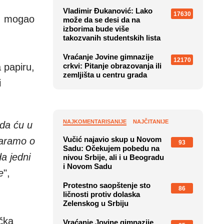
Vladimir Đukanović: Lako
17630
t, mogao
može da se desi da na
izborima bude više
takozvanih studentskih lista
Vraćanje Jovine gimnazije
12170
 papiru,
crkvi: Pitanje obrazovanja ili
zemljišta u centru grada
i
NAJKOMENTARISANIJE
NAJČITANIJE
 da ću u
Vučić najavio skup u Novom
varamo o
93
Sadu: Očekujem pobedu na
a jedni
nivou Srbije, ali i u Beogradu
i Novom Sadu
e
",
Protestno saopštenje sto
86
ličnosti protiv dolaska
Zelenskog u Srbiju
ačka
Vraćanje Jovine gimnazije