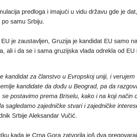
rmulacija predloga i imajući u vidu državu gde je da
 po samu Srbiju.
u EU je zaustavljen, Gruzija je kandidat EU samo na
, ali i da se i sama gruzijska vlada odrekla od EU 
e kandidat za članstvo u Evropskoj uniji, i verujem
zemlje kandidate da dođu u Beograd, pa da razgo
 se postavimo prema Briselu, kako i na koji način d
sagledamo zajedničke stvari i zajedničke interes
ednik Srbije Aleksandar Vučić.
enutku kada je Crna Gora zatvorila još dva pregovar