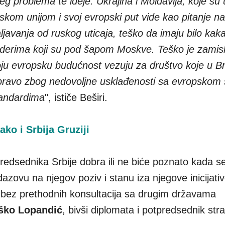
g problema te ideje. Ukrajina i Moldavija, koje su
skom unijom i svoj evropski put vide kao pitanje n
javanja od ruskog uticaja, teško da imaju bilo kaka
 liderima koji su pod šapom Moskve. Teško je zamisli
 svoju evropsku budućnost vezuju za društvo koje u B
upravo zbog nedovoljne usklađenosti sa evropskom
tandardima
", ističe Beširi.
ako i Srbija Gruziji
redsednika Srbije dobra ili ne biće poznato kada se
zovu na njegov poziv i stanu iza njegove inicijativ
ti bez prethodnih konsultacija sa drugim državama
ško Lopandić
, bivši diplomata i potpredsednik str