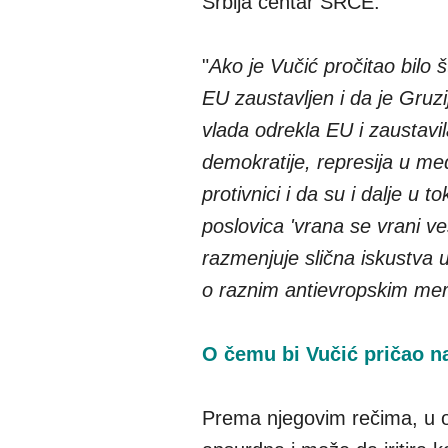
Srbija centar SRCE.
"
Ako je Vučić pročitao bilo 
EU zaustavljen i da je Gruz
vlada odrekla EU i zaustavil
demokratije, represija u medi
protivnici i da su i dalje u t
poslovica 'vrana se vrani v
razmenjuje slična iskustva u
o raznim antievropskim mer
O čemu bi Vučić pričao 
Prema njegovim rečima, u o