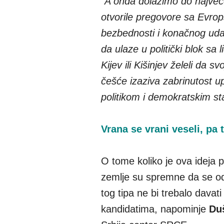
"
A onda dolazimo do najveće
otvorile pregovore sa Evrop
bezbednosti i konačnog udal
da ulaze u politički blok sa
Kijev ili Kišinjev želeli da
češće izaziva zabrinutost 
politikom i demokratskim s
Vrana se vrani veseli, pa t
O tome koliko je ova ideja p
zemlje su spremne da se oda
tog tipa ne bi trebalo dava
kandidatima, napominje
Du