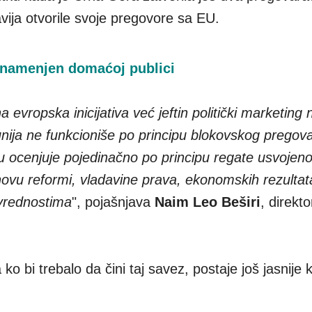
avija otvorile svoje pregovore sa EU.
g namenjen domaćoj publici
a evropska inicijativa već jeftin politički marketin
nija ne funkcioniše po principu blokovskog pregov
u ocenjuje pojedinačno po principu regate usvojen
novu reformi, vladavine prava, ekonomskih rezultata
vrednostima
", pojašnjava
Naim Leo Beširi
, direkto
o bi trebalo da čini taj savez, postaje još jasnije k