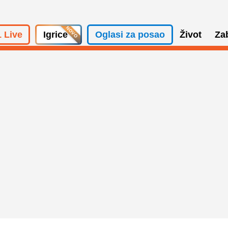
 Live
Igrice
Oglasi za posao
Život
Za