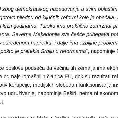
EU zbog demokratskog nazadovanja u svim oblasti
gotovo nijednu od ključnih reformi koje je obećala.
oj krizi godinama. Turska ima praktično zamrznut pr
ta. Severna Makedonija sve češće pribegava popu
kos određenom napretku, i dalje ima ozbiljne proble
 pošto je pretekla Srbiju u reformama
", napominje B
pke poslove podseća da većina tih zemalja ima eko
 od najsiromašnijih članica EU, dok su rezultati re
tiv korupcije, medijskih sloboda i funkcionisanja ins
 takvo udruživanje, napominje Beširi, nema ni ekono
et.