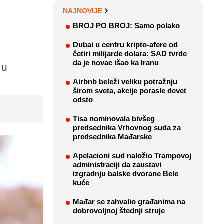
NAJNOVIJE
BROJ PO BROJ: Samo polako
Dubai u centru kripto-afere od
četiri milijarde dolara: SAD tvrde
da je novac išao ka Iranu
 u
Airbnb beleži veliku potražnju
širom sveta, akcije porasle devet
odsto
Tisa nominovala bivšeg
predsednika Vrhovnog suda za
predsednika Mađarske
Apelacioni sud naložio Trampovoj
administraciji da zaustavi
izgradnju balske dvorane Bele
kuće
Mađar se zahvalio građanima na
dobrovoljnoj štednji struje