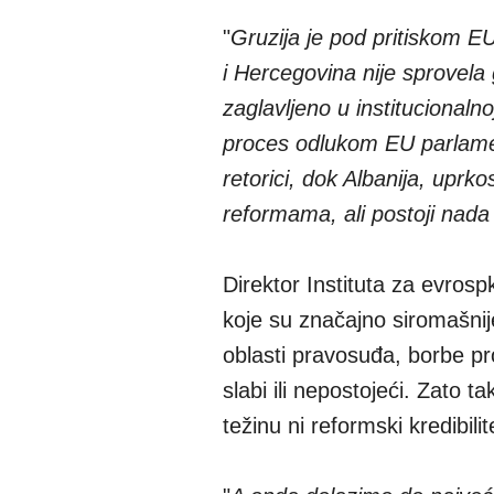
"
Gruzija je pod pritiskom 
i Hercegovina nije sprovela 
zaglavljeno u institucionaln
proces odlukom EU parlamen
retorici, dok Albanija, upr
reformama, ali postoji nada
Direktor Instituta za evros
koje su značajno siromašnije
oblasti pravosuđa, borbe pro
slabi ili nepostojeći. Zato
težinu ni reformski kredibilit