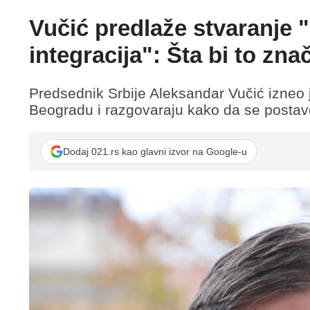
Vučić predlaže stvaranje 
integracija": Šta bi to zn
Predsednik Srbije Aleksandar Vučić izneo 
Beogradu i razgovaraju kako da se postav
Dodaj 021.rs kao glavni izvor na Google-u