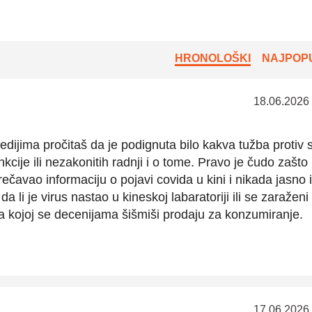
HRONOLOŠKI
NAJPOPU
18.06.2026
dijima pročitaš da je podignuta bilo kakva tužba protiv si
cije ili nezakonitih radnji i o tome. Pravo je čudo zašto 
rečavao informaciju o pojavi covida u kini i nikada jasno i
a li je virus nastao u kineskoj labaratoriji ili se zaraženi
 na kojoj se decenijama šišmiši prodaju za konzumiranje.
17.06.2026