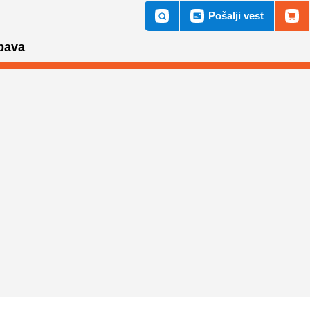
Pošalji vest
bava