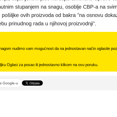
enutnim stupanjem na snagu, osoblje CBP-a na svi
ošiljke ovih proizvoda od bakra "na osnovu dokaz
u prinudnog rada u njihovoj proizvodnji".
nagom nudimo vam mogućnost da na jednostavan način oglasite pozi
jku Oglasi za posao ili jednostavno klikom na ovu poruku.
na Google-u