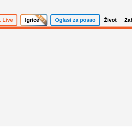
 Live
Igrice
Oglasi za posao
Život
Za