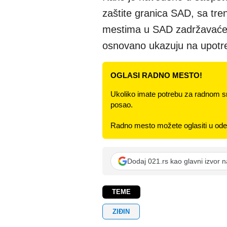
zaštite granica SAD, sa tr
mestima u SAD zadržavaće p
osnovano ukazuju na upotreb
OGLASI RADNO MESTO!
Ukoliko imate potrebu za radnom s
posao.
Radno mesto možete oglasiti u odel
Dodaj 021.rs kao glavni izvor 
TEME
ZIĐIN