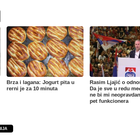
Brza i lagana: Jogurt pita u
Rasim Ljajić o odno
rerni je za 10 minuta
Da je sve u redu m
ne bi mi neopravdan
pet funkcionera
BIJA