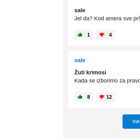
sale
Jel da? Kod amera sve pršt
1
4
sale
Žuti krimosi
Kada se izborimo za pravd
8
12
SV