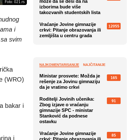
može da se desi da na
Foto: 021.rs
izborima bude više
takozvanih studentskih lista
inudnog
Vraćanje Jovine gimnazije
12055
cama i
crkvi: Pitanje obrazovanja ili
zemljišta u centru grada
 sa svim
NAJKOMENTARISANIJE
NAJČITANIJE
rička
Ministar prosvete: Možda je
165
obe (WRO)
rešenje za Jovinu gimnaziju
da je vratimo crkvi
Roditelji Jovinih učenika:
91
Zbog izjave o vraćanju
a bakar i
gimnazije SPC - ministar
Stanković da podnese
ostavku
Vraćanje Jovine gimnazije
85
rina i
crkvi: Pitanje obrazovanja ili