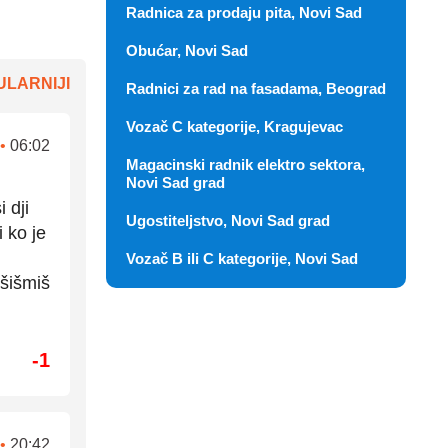
Radnica za prodaju pita, Novi Sad
Obućar, Novi Sad
LARNIJI
Radnici za rad na fasadama, Beograd
Vozač C kategorije, Kragujevac
•
06:02
Magacinski radnik elektro sektora,
Novi Sad grad
 dji
Ugostiteljstvo, Novi Sad grad
i ko je
Vozač B ili C kategorije, Novi Sad
 šišmiš
-1
•
20:42