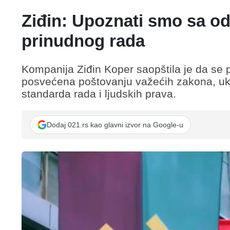
Ziđin: Upoznati smo sa o
prinudnog rada
Kompanija Ziđin Koper saopštila je da se p
posvećena poštovanju važećih zakona, ukl
standarda rada i ljudskih prava.
Dodaj 021.rs kao glavni izvor na Google-u