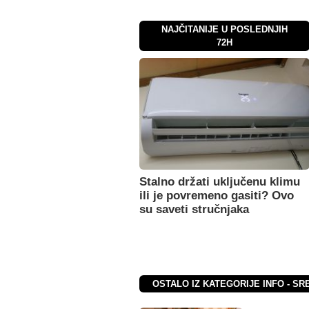
NAJČITANIJE U POSLEDNJIH
72H
Stalno držati uključenu klimu
ili je povremeno gasiti? Ovo
su saveti stručnjaka
OSTALO IZ KATEGORIJE INFO - SR