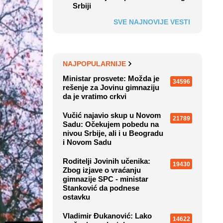
Srbiji
SVE NAJNOVIJE VESTI
NAJPOPULARNIJE
Ministar prosvete: Možda je
34596
rešenje za Jovinu gimnaziju
da je vratimo crkvi
Vučić najavio skup u Novom
21789
Sadu: Očekujem pobedu na
nivou Srbije, ali i u Beogradu
i Novom Sadu
Roditelji Jovinih učenika:
19430
Zbog izjave o vraćanju
gimnazije SPC - ministar
Stanković da podnese
ostavku
Vladimir Đukanović: Lako
14622