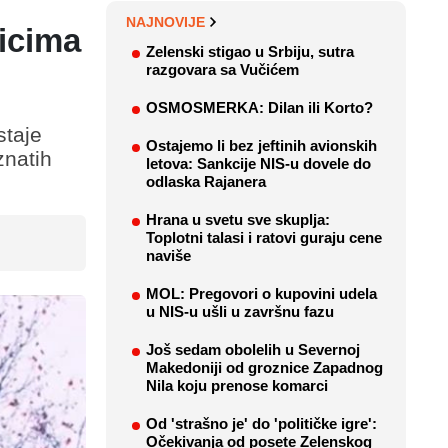
NAJNOVIJE
icima
Zelenski stigao u Srbiju, sutra
razgovara sa Vučićem
OSMOSMERKA: Dilan ili Korto?
staje
Ostajemo li bez jeftinih avionskih
znatih
letova: Sankcije NIS-u dovele do
odlaska Rajanera
Hrana u svetu sve skuplja:
Toplotni talasi i ratovi guraju cene
naviše
MOL: Pregovori o kupovini udela
u NIS-u ušli u završnu fazu
Još sedam obolelih u Severnoj
Makedoniji od groznice Zapadnog
Nila koju prenose komarci
Od 'strašno je' do 'političke igre':
Očekivanja od posete Zelenskog