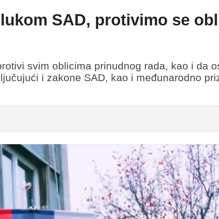
dlukom SAD, protivimo se obl
rotivi svim oblicima prinudnog rada, kao i da o
jučujući i zakone SAD, kao i međunarodno pri