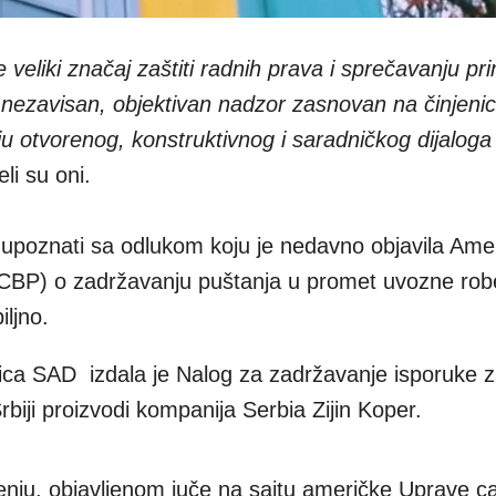
veliki značaj zaštiti radnih prava i sprečavanju pr
 nezavisan, objektivan nadzor zasnovan na činjeni
 otvorenog, konstruktivnog i saradničkog dijaloga
eli su oni.
 upoznati sa odlukom koju je nedavno objavila Ame
 (CBP) o zadržavanju puštanja u promet uvozne r
iljno.
nica SAD izdala je Nalog za zadržavanje isporuke z
biji proizvodi kompanija Serbia Zijin Koper.
nju, objavljenom juče na sajtu američke Uprave ca