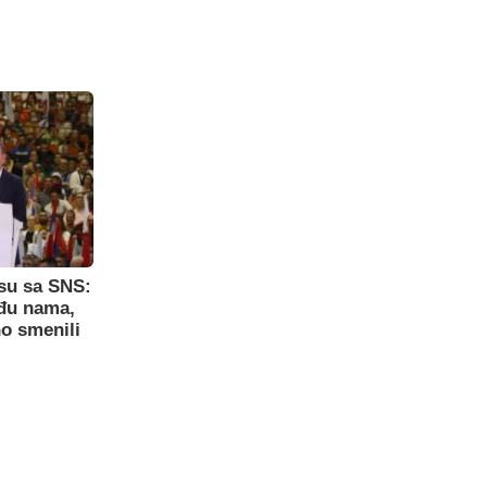
su sa SNS:
eđu nama,
o smenili