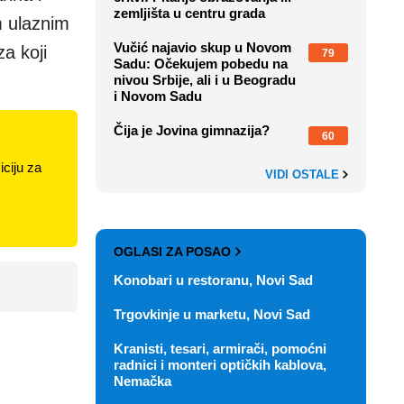
zemljišta u centru grada
m ulaznim
Vučić najavio skup u Novom
a koji
79
Sadu: Očekujem pobedu na
nivou Srbije, ali i u Beogradu
i Novom Sadu
Čija je Jovina gimnazija?
60
ciju za
VIDI OSTALE
OGLASI ZA POSAO
Konobari u restoranu, Novi Sad
Trgovkinje u marketu, Novi Sad
Kranisti, tesari, armirači, pomoćni
radnici i monteri optičkih kablova,
Nemačka