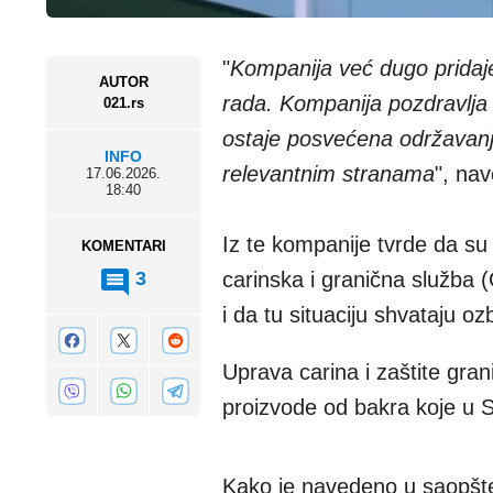
"
Kompanija već dugo pridaje 
AUTOR
rada. Kompanija pozdravlja
021.rs
ostaje posvećena održavanju
INFO
relevantnim stranama
", nav
17.06.2026.
18:40
Iz te kompanije tvrde da su
KOMENTARI
3
carinska i granična služba
i da tu situaciju shvataju ozb
Uprava carina i zaštite gra
proizvode od bakra koje u Sr
Kako je navedeno u saopšte