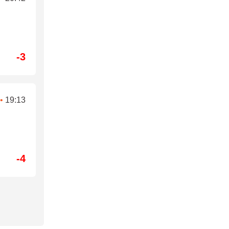
-3
•
19:13
-4