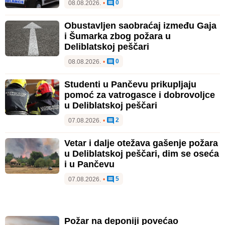
0
08.08.2026.
•
Obustavljen saobraćaj između Gaja
i Šumarka zbog požara u
Deliblatskoj peščari
0
08.08.2026.
•
Studenti u Pančevu prikupljaju
pomoć za vatrogasce i dobrovoljce
u Deliblatskoj peščari
2
07.08.2026.
•
Vetar i dalje otežava gašenje požara
u Deliblatskoj peščari, dim se oseća
i u Pančevu
5
07.08.2026.
•
Požar na deponiji povećao