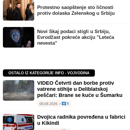
Protestno saopštenje sto ličnosti
protiv dolaska Zelenskog u Srbiju
Novi Skaj podaci stigli u Srbiju,
Evrodžast pokreće akciju "Leteća
nevesta"
OSTALO IZ KATEGORIJE INFO - VOJVODINA
VIDEO Četvrti dan borbe protiv
vatrene stihije u Deliblatskoj
peščari: Brane se kuće u Šumarku
5
08.08.2026.
•
Dvojica radnika povređena u fabrici
u Kikindi