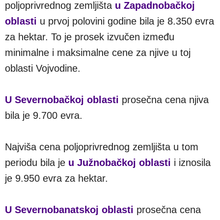
poljoprivrednog zemljišta
u Zapadnobačkoj
oblasti
u prvoj polovini godine bila je 8.350 evra
za hektar. To je prosek izvučen između
minimalne i maksimalne cene za njive u toj
oblasti Vojvodine.
U Severnobačkoj oblasti
prosečna cena njiva
bila je 9.700 evra.
Najviša cena poljoprivrednog zemljišta u tom
periodu bila je
u Južnobačkoj oblasti
i iznosila
je 9.950 evra za hektar.
U Severnobanatskoj oblasti
prosečna cena