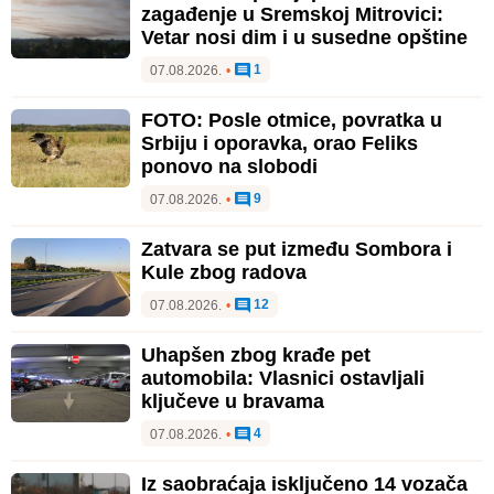
zagađenje u Sremskoj Mitrovici:
Vetar nosi dim i u susedne opštine
1
07.08.2026.
•
FOTO: Posle otmice, povratka u
Srbiju i oporavka, orao Feliks
ponovo na slobodi
9
07.08.2026.
•
Zatvara se put između Sombora i
Kule zbog radova
12
07.08.2026.
•
Uhapšen zbog krađe pet
automobila: Vlasnici ostavljali
ključeve u bravama
4
07.08.2026.
•
Iz saobraćaja isključeno 14 vozača