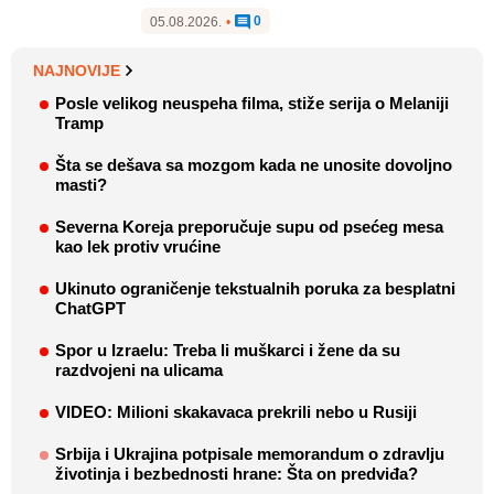
0
05.08.2026.
•
NAJNOVIJE
Posle velikog neuspeha filma, stiže serija o Melaniji
Tramp
Šta se dešava sa mozgom kada ne unosite dovoljno
masti?
Severna Koreja preporučuje supu od psećeg mesa
kao lek protiv vrućine
Ukinuto ograničenje tekstualnih poruka za besplatni
ChatGPT
Spor u Izraelu: Treba li muškarci i žene da su
razdvojeni na ulicama
VIDEO: Milioni skakavaca prekrili nebo u Rusiji
Srbija i Ukrajina potpisale memorandum o zdravlju
životinja i bezbednosti hrane: Šta on predviđa?