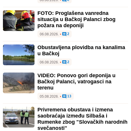
06.08.2026.
•
FOTO: Proglašena vanredna
situacija u Bačkoj Palanci zbog
požara na deponiji
2
06.08.2026.
•
Obustavljena plovidba na kanalima
u Bačkoj
2
06.08.2026.
•
VIDEO: Ponovo gori deponija u
Bačkoj Palanci, vatrogasci na
terenu
13
05.08.2026.
•
Privremena obustava i izmena
saobraćaja između Silbaša i
Rumenke zbog "Slovačkih narodnih
svečanosti"