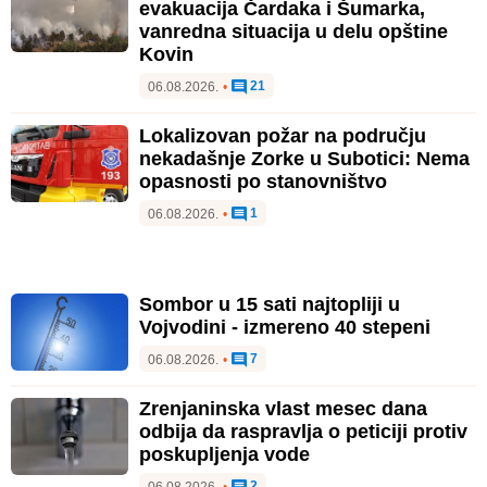
evakuacija Čardaka i Šumarka,
vanredna situacija u delu opštine
Kovin
21
06.08.2026.
•
Lokalizovan požar na području
nekadašnje Zorke u Subotici: Nema
opasnosti po stanovništvo
1
06.08.2026.
•
Sombor u 15 sati najtopliji u
Vojvodini - izmereno 40 stepeni
7
06.08.2026.
•
Zrenjaninska vlast mesec dana
odbija da raspravlja o peticiji protiv
poskupljenja vode
2