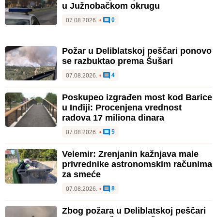
u Južnobačkom okrugu
0
07.08.2026.
•
Požar u Deliblatskoj peščari ponovo
se razbuktao prema Šušari
4
07.08.2026.
•
Poskupeo izgrađen most kod Barice
u Inđiji: Procenjena vrednost
radova 17 miliona dinara
5
07.08.2026.
•
Velemir: Zrenjanin kažnjava male
privrednike astronomskim računima
za smeće
8
07.08.2026.
•
Zbog požara u Deliblatskoj peščari