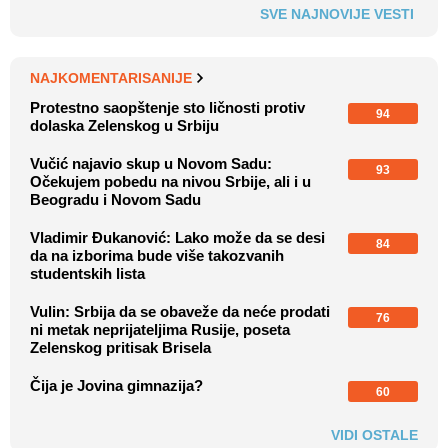
SVE NAJNOVIJE VESTI
NAJKOMENTARISANIJE
Protestno saopštenje sto ličnosti protiv
94
dolaska Zelenskog u Srbiju
Vučić najavio skup u Novom Sadu:
93
Očekujem pobedu na nivou Srbije, ali i u
Beogradu i Novom Sadu
Vladimir Đukanović: Lako može da se desi
84
da na izborima bude više takozvanih
studentskih lista
Vulin: Srbija da se obaveže da neće prodati
76
ni metak neprijateljima Rusije, poseta
Zelenskog pritisak Brisela
Čija je Jovina gimnazija?
60
VIDI OSTALE