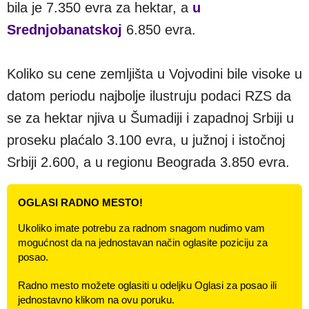
bila je 7.350 evra za hektar, a
u
Srednjobanatskoj
6.850 evra.
Koliko su cene zemljišta u Vojvodini bile visoke u
datom periodu najbolje ilustruju podaci RZS da
se za hektar njiva u Šumadiji i zapadnoj Srbiji u
proseku plaćalo 3.100 evra, u južnoj i istočnoj
Srbiji 2.600, a u regionu Beograda 3.850 evra.
OGLASI RADNO MESTO!
Ukoliko imate potrebu za radnom snagom nudimo vam
mogućnost da na jednostavan način oglasite poziciju za
posao.
Radno mesto možete oglasiti u odeljku Oglasi za posao ili
jednostavno klikom na ovu poruku.