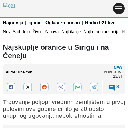
Najnovije
|
Igrice
|
Oglasi za posao
|
Radio 021 live
Novi Sad
Info
Život
Zabava
Najčitanije
Najkomentarisanije
Naj
Najskuplje oranice u Sirigu i na
Čeneju
INFO
Autor
:
Dnevnik
04.09.2019.
13:34
3
Trgovanje poljoprivrednim zemljištem u prvoj
polovini ove godine činilo je 20 odsto
ukupnog trgovanja nepokretnostima.