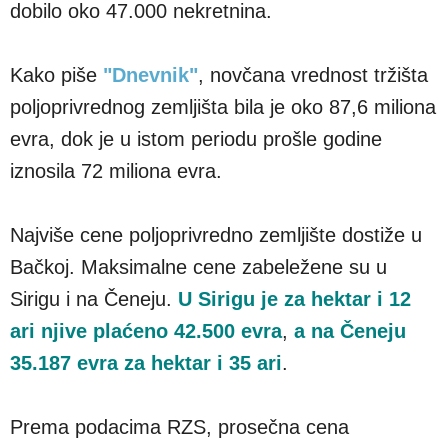
dobilo oko 47.000 nekretnina.
Kako piše
"Dnevnik"
, novčana vrednost tržišta
poljoprivrednog zemljišta bila je oko 87,6 miliona
evra, dok je u istom periodu prošle godine
iznosila 72 miliona evra.
Najviše cene poljoprivredno zemljište dostiže u
Bačkoj. Maksimalne cene zabeležene su u
Sirigu i na Čeneju.
U Sirigu je za hektar i 12
ari njive plaćeno 42.500 evra
,
a na Čeneju
35.187 evra za hektar i 35 ari
.
Prema podacima RZS, prosečna cena