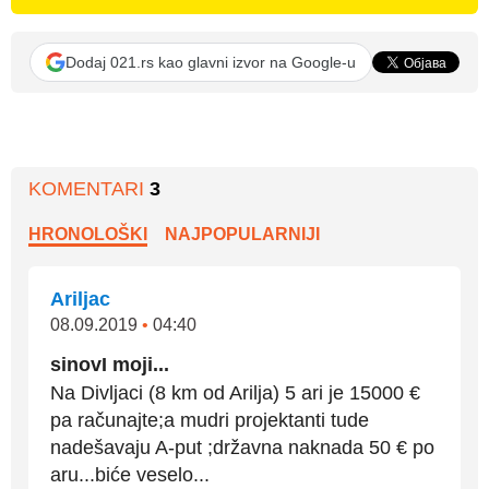
Dodaj 021.rs kao glavni izvor na Google-u
KOMENTARI
3
HRONOLOŠKI
NAJPOPULARNIJI
Ariljac
08.09.2019
•
04:40
sinovI moji...
Na Divljaci (8 km od Arilja) 5 ari je 15000 €
pa računajte;a mudri projektanti tude
nadešavaju A-put ;državna naknada 50 € po
aru...biće veselo...