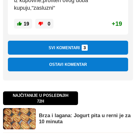
iz kupovine,profiteri ovog doba
kupuju,"zasluzni"
+19
19
0
3
SVI KOMENTARI
OSTAVI KOMENTAR
NAJČITANIJE U POSLEDNJIH
72H
Brza i lagana: Jogurt pita u rerni je za
10 minuta