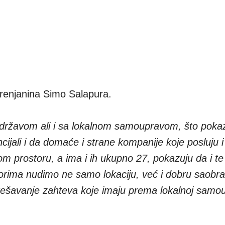
Zrenjanina Simo Salapura.
 državom ali i sa lokalnom samoupravom, što poka
cijali i da domaće i strane kompanije koje posluju i
m prostoru, a ima i ih ukupno 27, pokazuju da i te
torima nudimo ne samo lokaciju, već i dobru saobr
e rešavanje zahteva koje imaju prema lokalnoj samo