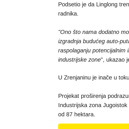
Podsetio je da Linglong tre
radnika.
"Ono što nama dodatno može 
izgradnja budućeg auto-puta
raspolaganju potencijalnim 
industrijske zone
", ukazao j
U Zrenjaninu je inače u toku
Projekat proširenja podrazu
Industrijska zona Jugoistok 
od 87 hektara.