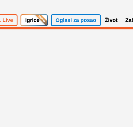
 Live
Igrice
Oglasi za posao
Život
Za