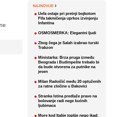
NAJNOVIJE
Uefa ostaje pri pretnji bojkotom
Fifa takmičenja uprkos izvinjenju
Infantina
ane
OSMOSMERKA: Elegantni ljudi
Zbog čega je Salah izabrao turski
Trabzon
Ministarka: Brza pruga između
Beograda i Budimpešte trebalo bi
da bude otvorena za putnike na
jesen
Milan Radoičić među 20 optuženih
za ratne zločine u Đakovici
Stranka Istina predlaže pravo na
bolovanje radi nege kućnih
ljubimaca
More kod Italije toplije nego ikad: