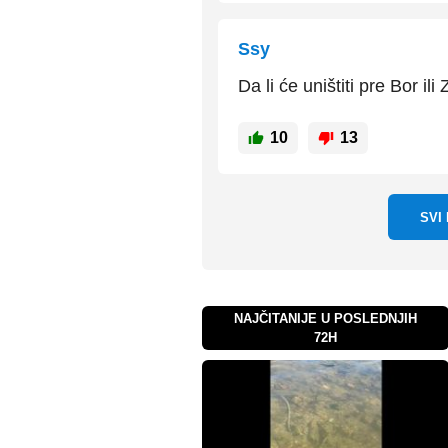
Ssy
Da li će uništiti pre Bor ili
10
13
SVI
NAJČITANIJE U POSLEDNJIH
72H