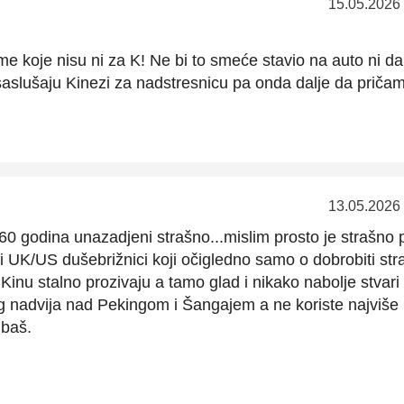
15.05.2026
e koje nisu ni za K! Ne bi to smeće stavio na auto ni da
aslušaju Kinezi za nadstresnicu pa onda dalje da pričam
13.05.2026
h 60 godina unazadjeni strašno...mislim prosto je strašno 
U i UK/US dušebrižnici koji očigledno samo o dobrobiti str
Kinu stalno prozivaju a tamo glad i nikako nabolje stvari
g nadvija nad Pekingom i Šangajem a ne koriste najviše
 baš.