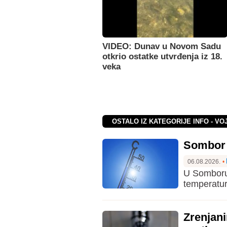
VIDEO: Dunav u Novom Sadu
otkrio ostatke utvrđenja iz 18.
veka
OSTALO IZ KATEGORIJE INFO - VO
Sombor u
06.08.2026.
•
U Somboru 
temperatur
Zrenjani