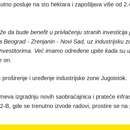
nutno posluje na sto hektara i zapošljava više od 2
da bude benefit u privlačenju stranih investicija j
 Beograd - Zrenjanin - Novi Sad, uz industrijsku 
investitorima. Već imamo određene upite kada su u
e on.
 proširenje i uređenje industrijske zone Jugoistok.
meva izgradnju novih saobraćajnica i prateće infras
2-B, gde se trenutno izvode radovi, prostire se na 