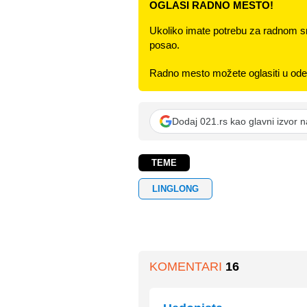
OGLASI RADNO MESTO!
Ukoliko imate potrebu za radnom s
posao.
Radno mesto možete oglasiti u odel
Dodaj 021.rs kao glavni izvor 
TEME
LINGLONG
KOMENTARI
16