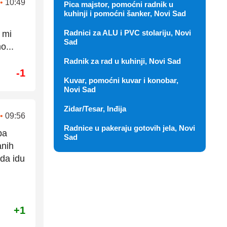
•
10:49
Pica majstor, pomoćni radnik u
kuhinji i pomoćni šanker, Novi Sad
Radnici za ALU i PVC stolariju, Novi
 mi
Sad
o...
Radnik za rad u kuhinji, Novi Sad
-1
Kuvar, pomoćni kuvar i konobar,
Novi Sad
Zidar/Tesar, Inđija
•
09:56
Radnice u pakeraju gotovih jela, Novi
pa
Sad
anih
 da idu
+1