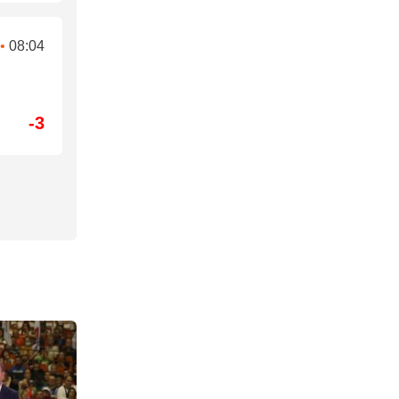
•
08:04
-3