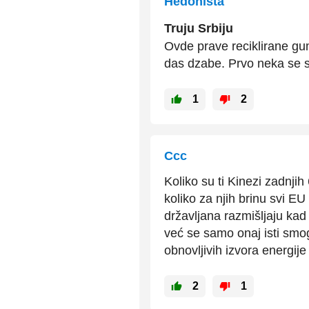
Hedonista
Truju Srbiju
Ovde prave reciklirane gum
das dzabe. Prvo neka se s
1
2
Ccc
Koliko su ti Kinezi zadnji
koliko za njih brinu svi E
državljana razmišljaju kad 
već se samo onaj isti smo
obnovljivih izvora energije
2
1