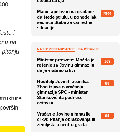
štedite struju
.400
Macut apelovao na građane
7800
da štede struju, u ponedeljak
sednica Štaba za vanredne
situacije
este i
zonu na
NAJKOMENTARISANIJE
NAJČITANIJE
 pitanju
Ministar prosvete: Možda je
163
rešenje za Jovinu gimnaziju
da je vratimo crkvi
Roditelji Jovinih učenika:
88
Zbog izjave o vraćanju
gimnazije SPC - ministar
trukture.
Stanković da podnese
ostavku
površini
Vraćanje Jovine gimnazije
85
crkvi: Pitanje obrazovanja ili
zemljišta u centru grada