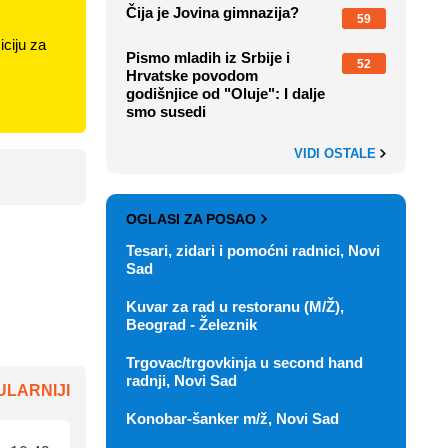
Čija je Jovina gimnazija?
59
ciju za
Pismo mladih iz Srbije i
52
Hrvatske povodom
godišnjice od "Oluje": I dalje
smo susedi
VIDI OSTALE
OGLASI ZA POSAO
Tesari, zidari i pomoćni radnici, Novi
Sad
Kuvar za rad u restoranu (M/Ž),
Beograd - Železnik
Trgovac/trgovkinja u second hand
radnji, Novi Sad
LARNIJI
Konobar-šanker m/ž, Novi Sad