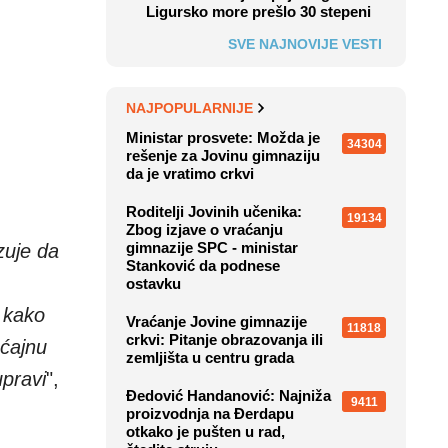
Ligursko more prešlo 30 stepeni
SVE NAJNOVIJE VESTI
NAJPOPULARNIJE
Ministar prosvete: Možda je
34304
rešenje za Jovinu gimnaziju
da je vratimo crkvi
Roditelji Jovinih učenika:
19134
Zbog izjave o vraćanju
gimnazije SPC - ministar
zuje da
Stanković da podnese
ostavku
 kako
Vraćanje Jovine gimnazije
11818
crkvi: Pitanje obrazovanja ili
aćajnu
zemljišta u centru grada
upravi
",
Đedović Handanović: Najniža
9411
proizvodnja na Đerdapu
otkako je pušten u rad,