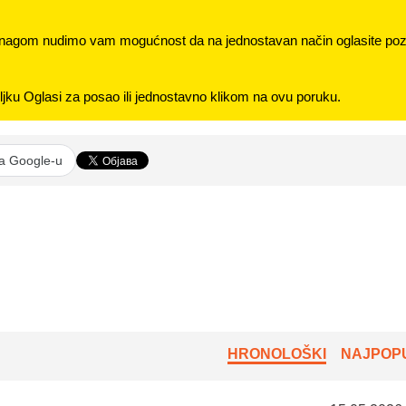
nagom nudimo vam mogućnost da na jednostavan način oglasite pozi
jku Oglasi za posao ili jednostavno klikom na ovu poruku.
na Google-u
HRONOLOŠKI
NAJPOPU