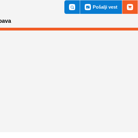
Pošalji vest
bava