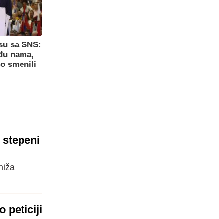
su sa SNS:
eđu nama,
o smenili
0 stepeni
niža
 peticiji