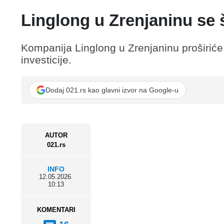
Linglong u Zrenjaninu se š
Kompanija Linglong u Zrenjaninu proširiće
investicije.
Dodaj 021.rs kao glavni izvor na Google-u
AUTOR
021.rs
INFO
12.05.2026.
10:13
KOMENTARI