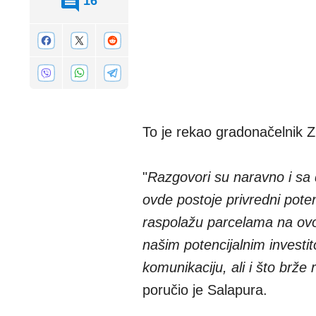
16
To je rekao gradonačelnik 
"
Razgovori su naravno i sa
ovde postoje privredni poten
raspolažu parcelama na ovo
našim potencijalnim investi
komunikaciju, ali i što brž
poručio je Salapura.