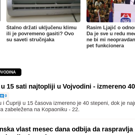
Stalno držati uključenu klimu
Rasim Ljajić o odno
ili je povremeno gasiti? Ovo
Da je sve u redu m
su saveti stručnjaka
ne bi mi neopravdan
pet funkcionera
JVODINA
 15 sati najtopliji u Vojvodini - izmereno 4
0
i Ćupriji u 15 časova izmereno je 40 stepeni, dok je naj
a zabeležena na Kopaoniku - 22.
nska vlast mesec dana odbija da raspravlja o