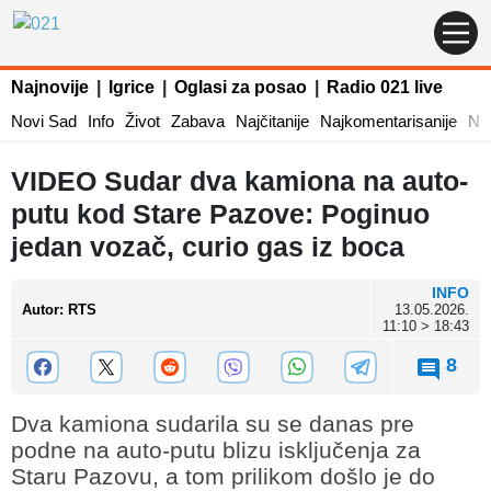
Najnovije
|
Igrice
|
Oglasi za posao
|
Radio 021 live
Novi Sad
Info
Život
Zabava
Najčitanije
Najkomentarisanije
Naj
VIDEO Sudar dva kamiona na auto-
putu kod Stare Pazove: Poginuo
jedan vozač, curio gas iz boca
INFO
Autor
:
RTS
13.05.2026.
11:10 > 18:43
8
Dva kamiona sudarila su se danas pre
podne na auto-putu blizu isključenja za
Staru Pazovu, a tom prilikom došlo je do