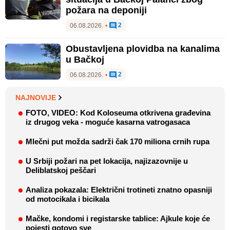
požara na deponiji
2
06.08.2026.
•
Obustavljena plovidba na kanalima
u Bačkoj
2
06.08.2026.
•
NAJNOVIJE
FOTO, VIDEO: Kod Koloseuma otkrivena građevina
iz drugog veka - moguće kasarna vatrogasaca
Mlečni put možda sadrži čak 170 miliona crnih rupa
U Srbiji požari na pet lokacija, najizazovnije u
Deliblatskoj peščari
Analiza pokazala: Električni trotineti znatno opasniji
od motocikala i bicikala
Mačke, kondomi i registarske tablice: Ajkule koje će
pojesti gotovo sve