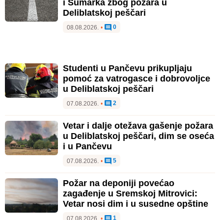
i Šumarka zbog požara u
Deliblatskoj peščari
0
08.08.2026.
•
Studenti u Pančevu prikupljaju
pomoć za vatrogasce i dobrovoljce
u Deliblatskoj peščari
2
07.08.2026.
•
Vetar i dalje otežava gašenje požara
u Deliblatskoj peščari, dim se oseća
i u Pančevu
5
07.08.2026.
•
Požar na deponiji povećao
zagađenje u Sremskoj Mitrovici:
Vetar nosi dim i u susedne opštine
1
07.08.2026.
•