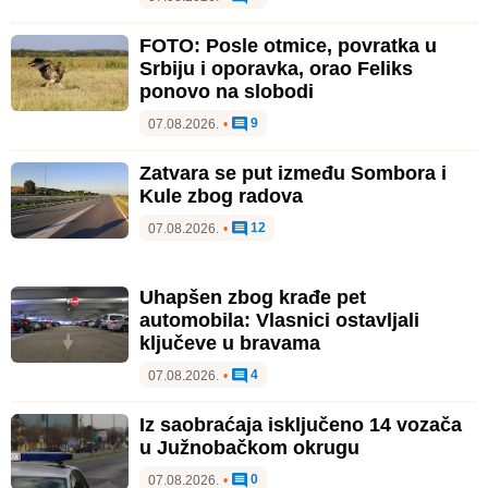
FOTO: Posle otmice, povratka u
Srbiju i oporavka, orao Feliks
ponovo na slobodi
9
07.08.2026.
•
Zatvara se put između Sombora i
Kule zbog radova
12
07.08.2026.
•
Uhapšen zbog krađe pet
automobila: Vlasnici ostavljali
ključeve u bravama
4
07.08.2026.
•
Iz saobraćaja isključeno 14 vozača
u Južnobačkom okrugu
0
07.08.2026.
•