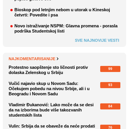
Bioskop pod letnjim nebom u utorak u Kineskoj
četvrti: Povedite i psa
Novo istraživanje NSPM: Glavna promena - porasla
podrška Studentskoj listi
SVE NAJNOVIJE VESTI
NAJKOMENTARISANIJE
Protestno saopštenje sto ličnosti protiv
99
dolaska Zelenskog u Srbiju
Vučić najavio skup u Novom Sadu:
93
Očekujem pobedu na nivou Srbije, ali i u
Beogradu i Novom Sadu
Vladimir Đukanović: Lako može da se desi
84
da na izborima bude više takozvanih
studentskih lista
Vulin: Srbija da se obaveže da neće prodati
76