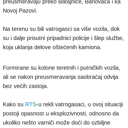
preusmeravaju preko Batajnice, Banovaca i ka
Novoj Pazovi.
Na terenu su bili vatrogasci sa više vozila, dok
su i dalje prisutni pripadnici policije i šlep službe,
koja uklanja delove oštećenih kamiona.
Formirane su kolone teretnih i putničkih vozila,
ali se nakon preusmeravanja saobraćaj odvija
bez većih zastoja.
Kako su
RTS
-u rekli vatrogasaci, u ovoj situaciji
postoji opasnost u eksplozivnosti, odnosno da
ukoliko nešto varniči može doći do ozbiljne