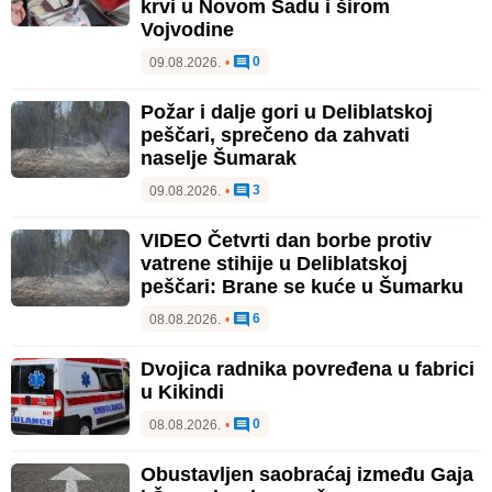
krvi u Novom Sadu i širom
Vojvodine
0
09.08.2026.
•
Požar i dalje gori u Deliblatskoj
peščari, sprečeno da zahvati
naselje Šumarak
3
09.08.2026.
•
VIDEO Četvrti dan borbe protiv
vatrene stihije u Deliblatskoj
peščari: Brane se kuće u Šumarku
6
08.08.2026.
•
Dvojica radnika povređena u fabrici
u Kikindi
0
08.08.2026.
•
Obustavljen saobraćaj između Gaja