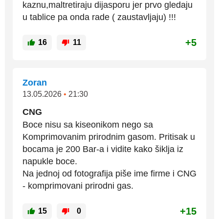
kaznu,maltretiraju dijasporu jer prvo gledaju
u tablice pa onda rade ( zaustavljaju) !!!
+5
16
11
Zoran
13.05.2026
•
21:30
CNG
Boce nisu sa kiseonikom nego sa
Komprimovanim prirodnim gasom. Pritisak u
bocama je 200 Bar-a i vidite kako šiklja iz
napukle boce.
Na jednoj od fotografija piše ime firme i CNG
- komprimovani prirodni gas.
+15
15
0