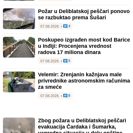
Požar u Deliblatskoj peščari ponovo
se razbuktao prema Šušari
4
07.08.2026.
•
Poskupeo izgrađen most kod Barice
u Inđiji: Procenjena vrednost
radova 17 miliona dinara
5
07.08.2026.
•
Velemir: Zrenjanin kažnjava male
privrednike astronomskim računima
za smeće
8
07.08.2026.
•
Zbog požara u Deliblatskoj peščari
evakuacija Čardaka i Šumarka,
vanredna situacija u delu opštine