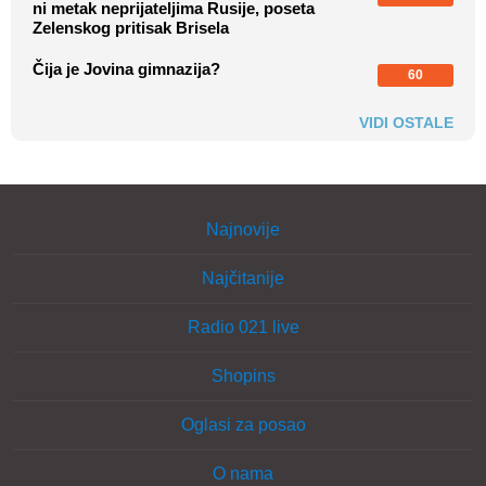
ni metak neprijateljima Rusije, poseta
Zelenskog pritisak Brisela
Čija je Jovina gimnazija?
60
VIDI OSTALE
Najnovije
Najčitanije
Radio 021 live
Shopins
Oglasi za posao
O nama