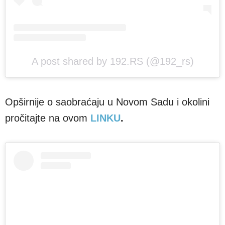
A post shared by 192.RS (@192_rs)
Opširnije o saobraćaju u Novom Sadu i okolini
pročitajte na ovom
LINKU
.