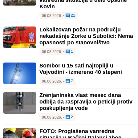
Kovin
21
06.08.2026.
•
Lokalizovan požar na području
nekadašnje Zorke u Subotici: Nema
opasnosti po stanovništvo
1
06.08.2026.
•
Sombor u 15 sati najtopliji u
Vojvodini - izmereno 40 stepeni
7
06.08.2026.
•
Zrenjaninska vlast mesec dana
odbija da raspravlja o peticiji protiv
poskupljenja vode
2
06.08.2026.
•
FOTO: Proglašena vanredna
situacija u Bačkoj Palanci zbog