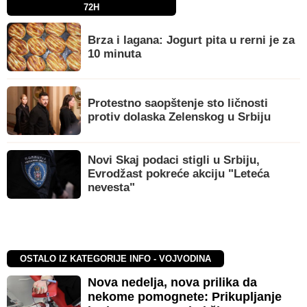
72H
Brza i lagana: Jogurt pita u rerni je za
10 minuta
Protestno saopštenje sto ličnosti
protiv dolaska Zelenskog u Srbiju
Novi Skaj podaci stigli u Srbiju,
Evrodžast pokreće akciju "Leteća
nevesta"
OSTALO IZ KATEGORIJE INFO - VOJVODINA
Nova nedelja, nova prilika da
nekome pomognete: Prikupljanje