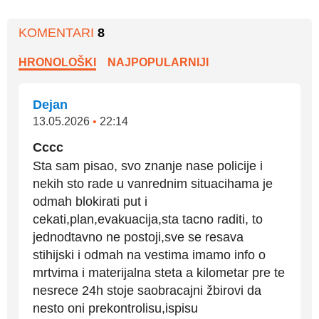
KOMENTARI
8
HRONOLOŠKI
NAJPOPULARNIJI
Dejan
13.05.2026
•
22:14
Cccc
Sta sam pisao, svo znanje nase policije i
nekih sto rade u vanrednim situacihama je
odmah blokirati put i
cekati,plan,evakuacija,sta tacno raditi, to
jednodtavno ne postoji,sve se resava
stihijski i odmah na vestima imamo info o
mrtvima i materijalna steta a kilometar pre te
nesrece 24h stoje saobracajni žbirovi da
nesto oni prekontrolisu,ispisu