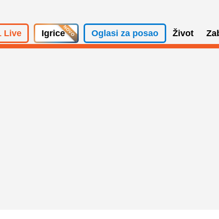
 Live
Igrice
Oglasi za posao
Život
Za