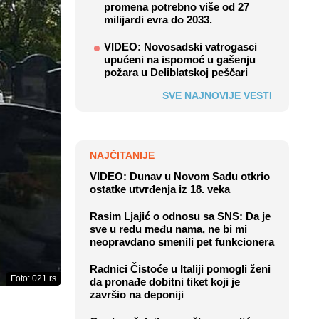
promena potrebno više od 27
milijardi evra do 2033.
VIDEO: Novosadski vatrogasci
upućeni na ispomoć u gašenju
požara u Deliblatskoj peščari
SVE NAJNOVIJE VESTI
NAJČITANIJE
VIDEO: Dunav u Novom Sadu otkrio
ostatke utvrđenja iz 18. veka
Rasim Ljajić o odnosu sa SNS: Da je
sve u redu među nama, ne bi mi
neopravdano smenili pet funkcionera
Radnici Čistoće u Italiji pomogli ženi
Foto: 021.rs
da pronađe dobitni tiket koji je
završio na deponiji