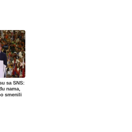
su sa SNS:
eđu nama,
o smenili