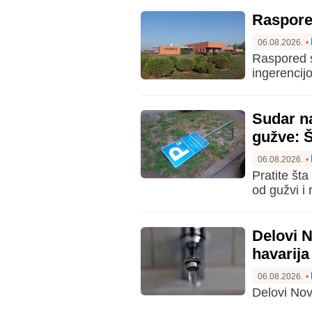
Raspored
06.08.2026.
•
Raspored s
ingerencij
Sudar n
gužve: 
06.08.2026.
•
Pratite št
od gužvi i 
Delovi 
havarija
06.08.2026.
•
Delovi Nov