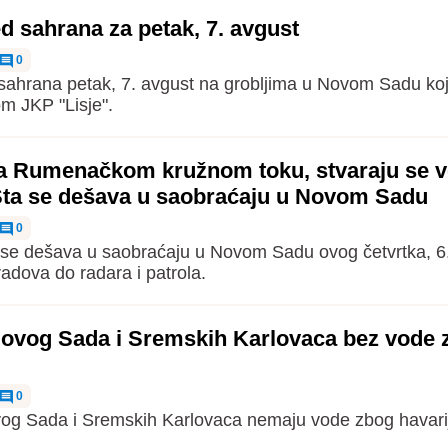
 sahrana za petak, 7. avgust
0
ahrana petak, 7. avgust na grobljima u Novom Sadu ko
om JKP "Lisje".
a Rumenačkom kružnom toku, stvaraju se v
Šta se dešava u saobraćaju u Novom Sadu
0
a se dešava u saobraćaju u Novom Sadu ovog četvrtka, 6.
radova do radara i patrola.
Novog Sada i Sremskih Karlovaca bez vode 
0
og Sada i Sremskih Karlovaca nemaju vode zbog havari