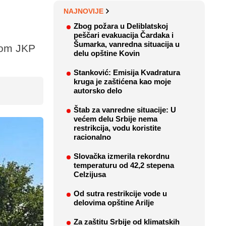
NAJNOVIJE
Zbog požara u Deliblatskoj
peščari evakuacija Čardaka i
Šumarka, vanredna situacija u
jom JKP
delu opštine Kovin
Stanković: Emisija Kvadratura
kruga je zaštićena kao moje
autorsko delo
Štab za vanredne situacije: U
većem delu Srbije nema
restrikcija, vodu koristite
racionalno
Slovačka izmerila rekordnu
temperaturu od 42,2 stepena
Celzijusa
Od sutra restrikcije vode u
delovima opštine Arilje
Za zaštitu Srbije od klimatskih