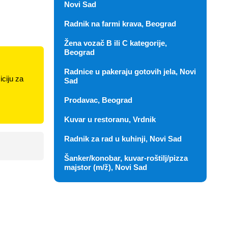
Novi Sad
Radnik na farmi krava, Beograd
Žena vozač B ili C kategorije,
Beograd
Radnice u pakeraju gotovih jela, Novi
ciju za
Sad
Prodavac, Beograd
Kuvar u restoranu, Vrdnik
Radnik za rad u kuhinji, Novi Sad
Šanker/konobar, kuvar-roštilj/pizza
majstor (m/ž), Novi Sad