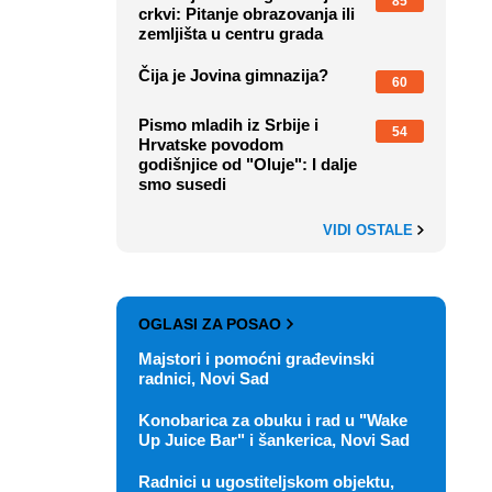
85
crkvi: Pitanje obrazovanja ili
zemljišta u centru grada
Čija je Jovina gimnazija?
60
Pismo mladih iz Srbije i
54
Hrvatske povodom
godišnjice od "Oluje": I dalje
smo susedi
VIDI OSTALE
OGLASI ZA POSAO
Majstori i pomoćni građevinski
radnici, Novi Sad
Konobarica za obuku i rad u "Wake
Up Juice Bar" i šankerica, Novi Sad
Radnici u ugostiteljskom objektu,