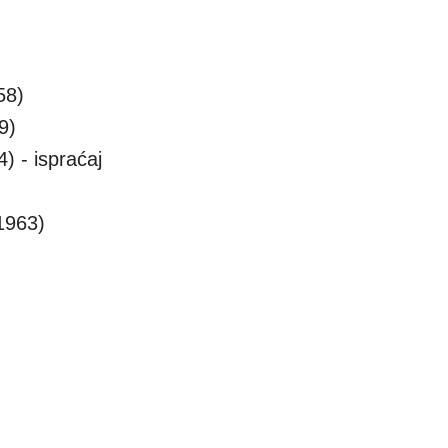
58)
9)
) - ispraćaj
1963)