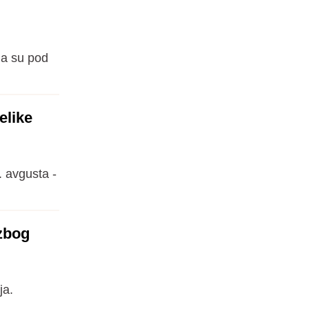
ja su pod
elike
 avgusta -
zbog
ja.