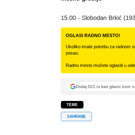
15.00 - Slobodan Brkić (19
OGLASI RADNO MESTO!
Ukoliko imate potrebu za radnom s
posao.
Radno mesto možete oglasiti u odel
Dodaj 021.rs kao glavni izvor 
TEME
SAHRANE