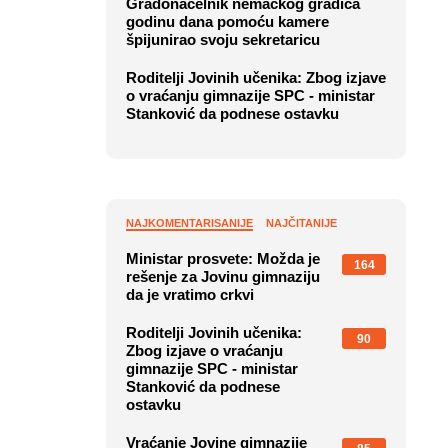
Gradonačelnik nemačkog gradića
godinu dana pomoću kamere
špijunirao svoju sekretaricu
Roditelji Jovinih učenika: Zbog izjave
o vraćanju gimnazije SPC - ministar
Stanković da podnese ostavku
NAJKOMENTARISANIJE
NAJČITANIJE
Ministar prosvete: Možda je
164
rešenje za Jovinu gimnaziju
da je vratimo crkvi
Roditelji Jovinih učenika:
90
Zbog izjave o vraćanju
gimnazije SPC - ministar
Stanković da podnese
ostavku
Vraćanje Jovine gimnazije