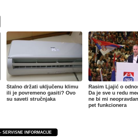
Stalno držati uključenu klimu
Rasim Ljajić o odno
ili je povremeno gasiti? Ovo
Da je sve u redu m
su saveti stručnjaka
ne bi mi neopravdan
pet funkcionera
 - SERVISNE INFORMACIJE