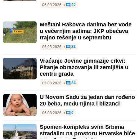
40
05.08.2026.
•
Meštani Rakovca danima bez vode
u večernjim satima: JKP obećava
trajno rešenje u septembru
22
05.08.2026.
•
Vraćanje Jovine gimnazije crkvi:
Pitanje obrazovanja ili zemljišta u
centru grada
84
05.08.2026.
•
U Novom Sadu za jedan dan rođeno
20 beba, među njima i blizanci
0
05.08.2026.
•
Spomen-kompleks svim Srbima
stradalim na prostoru Hrvatske biće