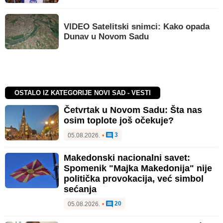
VIDEO Satelitski snimci: Kako opada
Dunav u Novom Sadu
OSTALO IZ KATEGORIJE NOVI SAD - VESTI
Četvrtak u Novom Sadu: Šta nas
osim toplote još očekuje?
3
05.08.2026.
•
Makedonski nacionalni savet:
Spomenik "Majka Makedonija" nije
politička provokacija, već simbol
sećanja
20
05.08.2026.
•