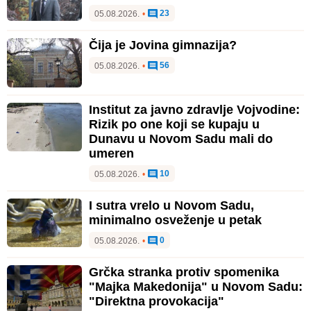
23
05.08.2026.
•
Čija je Jovina gimnazija?
56
05.08.2026.
•
Institut za javno zdravlje Vojvodine:
Rizik po one koji se kupaju u
Dunavu u Novom Sadu mali do
umeren
10
05.08.2026.
•
I sutra vrelo u Novom Sadu,
minimalno osveženje u petak
0
05.08.2026.
•
Grčka stranka protiv spomenika
"Majka Makedonija" u Novom Sadu:
"Direktna provokacija"