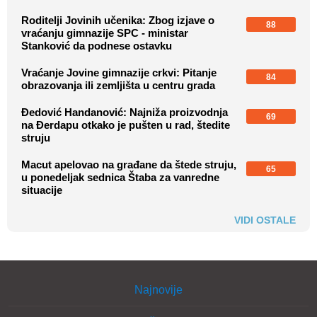
Roditelji Jovinih učenika: Zbog izjave o
88
vraćanju gimnazije SPC - ministar
Stanković da podnese ostavku
Vraćanje Jovine gimnazije crkvi: Pitanje
84
obrazovanja ili zemljišta u centru grada
Đedović Handanović: Najniža proizvodnja
69
na Đerdapu otkako je pušten u rad, štedite
struju
Macut apelovao na građane da štede struju,
65
u ponedeljak sednica Štaba za vanredne
situacije
VIDI OSTALE
Najnovije