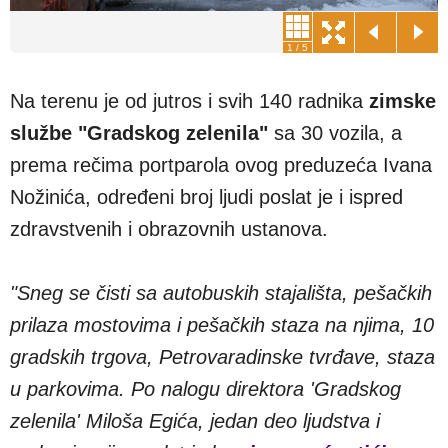
1
/
5
Na terenu je od jutros i svih 140 radnika
zimske
službe "Gradskog zelenila"
sa 30 vozila, a
prema rečima portparola ovog preduzeća Ivana
Nožinića, određeni broj ljudi poslat je i ispred
zdravstvenih i obrazovnih ustanova.
"Sneg se čisti sa autobuskih stajališta, pešačkih
prilaza mostovima i pešačkih staza na njima, 10
gradskih trgova, Petrovaradinske tvrđave, staza
u parkovima. Po nalogu direktora 'Gradskog
zelenila' Miloša Egića, jedan deo ljudstva i