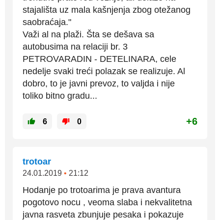
stajališta uz mala kašnjenja zbog otežanog
saobraćaja."
Važi al na plaži. Šta se dešava sa
autobusima na relaciji br. 3
PETROVARADIN - DETELINARA, cele
nedelje svaki treći polazak se realizuje. Al
dobro, to je javni prevoz, to valjda i nije
toliko bitno gradu...
+6
6
0
trotoar
24.01.2019
•
21:12
Hodanje po trotoarima je prava avantura
pogotovo nocu , veoma slaba i nekvalitetna
javna rasveta zbunjuje pesaka i pokazuje