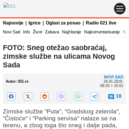
Najnovije
|
Igrice
|
Oglasi za posao
|
Radio 021 live
Novi Sad
Info
Život
Zabava
Najčitanije
Najkomentarisanije
Naj
FOTO: Sneg otežao saobraćaj,
zimske službe na ulicama Novog
Sada
NOVI SAD
Autor
:
021.rs
24.01.2019.
08:33 > 15:01
18
Zimske službe "Puta", "Gradskog zelenila",
"Čistoće" i "Parking servisa" nalaze se na
terenu, a zbog toga što sneg i dalje pada,