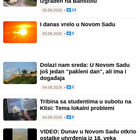
izgrađen na Banstolu
24
05.08.2026.
•
I danas vrelo u Novom Sadu
0
05.08.2026.
•
Dolazi nam sreda: U Novom Sadu
još jedan "pakleni dan", ali ima i
događaja
0
04.08.2026.
•
Tribina sa studentima u subotu na
Klisi: Tema lokalni problemi
8
04.08.2026.
•
VIDEO: Dunav u Novom Sadu otkrio
ostatke utvrđenja iz 18. veka