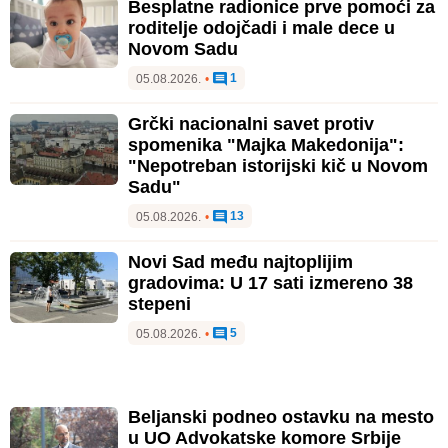
Besplatne radionice prve pomoći za
roditelje odojčadi i male dece u
Novom Sadu
1
05.08.2026.
•
Grčki nacionalni savet protiv
spomenika "Majka Makedonija":
"Nepotreban istorijski kič u Novom
Sadu"
13
05.08.2026.
•
Novi Sad među najtoplijim
gradovima: U 17 sati izmereno 38
stepeni
5
05.08.2026.
•
Beljanski podneo ostavku na mesto
u UO Advokatske komore Srbije