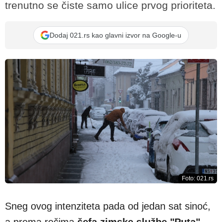
trenutno se čiste samo ulice prvog prioriteta.
Dodaj 021.rs kao glavni izvor na Google-u
Foto: 021.rs
Sneg ovog intenziteta pada od jedan sat sinoć,
a prema rečima
šefa zimske službe "Puta"