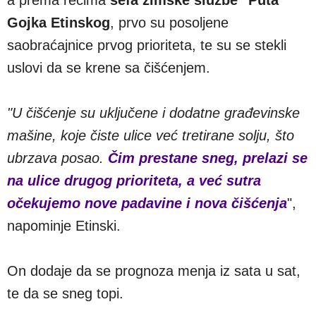
Gojka Etinskog
, prvo su posoljene
saobraćajnice prvog prioriteta, te su se stekli
uslovi da se krene sa čišćenjem.
"U čišćenje su uključene i dodatne građevinske
mašine, koje čiste ulice već tretirane solju, što
ubrzava posao.
Čim prestane sneg, prelazi se
na ulice drugog prioriteta, a već sutra
očekujemo nove padavine i nova čišćenja
",
napominje Etinski.
On dodaje da se prognoza menja iz sata u sat,
te da se sneg topi.