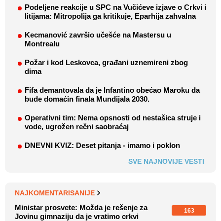
Podeljene reakcije u SPC na Vučićeve izjave o Crkvi i
litijama: Mitropolija ga kritikuje, Eparhija zahvalna
Kecmanović završio učešće na Mastersu u
Montrealu
Požar i kod Leskovca, građani uznemireni zbog
dima
Fifa demantovala da je Infantino obećao Maroku da
bude domaćin finala Mundijala 2030.
Operativni tim: Nema opsnosti od nestašica struje i
vode, ugrožen rečni saobraćaj
DNEVNI KVIZ: Deset pitanja - imamo i poklon
SVE NAJNOVIJE VESTI
NAJKOMENTARISANIJE
Ministar prosvete: Možda je rešenje za
163
Jovinu gimnaziju da je vratimo crkvi