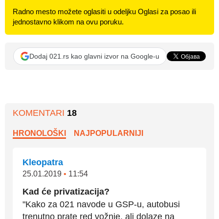
Radno mesto možete oglasiti u odeljku Oglasi za posao ili
jednostavno klikom na ovu poruku.
Dodaj 021.rs kao glavni izvor na Google-u
KOMENTARI
18
HRONOLOŠKI
NAJPOPULARNIJI
Kleopatra
25.01.2019
•
11:54
Kad će privatizacija?
"Kako za 021 navode u GSP-u, autobusi
trenutno prate red vožnje, ali dolaze na