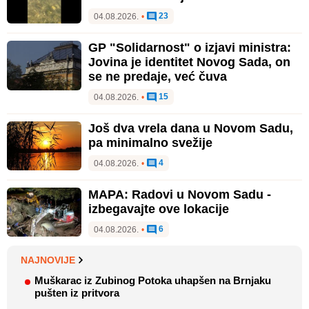
23
04.08.2026.
•
GP "Solidarnost" o izjavi ministra:
Jovina je identitet Novog Sada, on
se ne predaje, već čuva
15
04.08.2026.
•
Još dva vrela dana u Novom Sadu,
pa minimalno svežije
4
04.08.2026.
•
MAPA: Radovi u Novom Sadu -
izbegavajte ove lokacije
6
04.08.2026.
•
NAJNOVIJE
Muškarac iz Zubinog Potoka uhapšen na Brnjaku
pušten iz pritvora