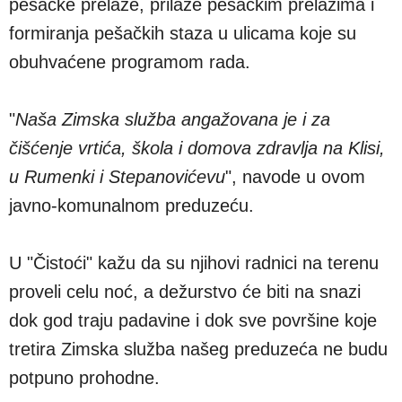
pešačke prelaze, prilaze pešačkim prelazima i
formiranja pešačkih staza u ulicama koje su
obuhvaćene programom rada.
"
Naša Zimska služba angažovana je i za
čišćenje vrtića, škola i domova zdravlja na Klisi,
u Rumenki i Stepanovićevu
", navode u ovom
javno-komunalnom preduzeću.
U "Čistoći" kažu da su njihovi radnici na terenu
proveli celu noć, a dežurstvo će biti na snazi
dok god traju padavine i dok sve površine koje
tretira Zimska služba našeg preduzeća ne budu
potpuno prohodne.