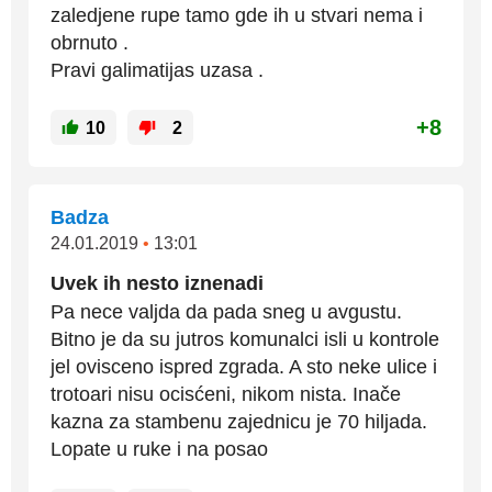
zaledjene rupe tamo gde ih u stvari nema i
obrnuto .
Pravi galimatijas uzasa .
+8
10
2
Badza
24.01.2019
•
13:01
Uvek ih nesto iznenadi
Pa nece valjda da pada sneg u avgustu.
Bitno je da su jutros komunalci isli u kontrole
jel ovisceno ispred zgrada. A sto neke ulice i
trotoari nisu ocisćeni, nikom nista. Inače
kazna za stambenu zajednicu je 70 hiljada.
Lopate u ruke i na posao