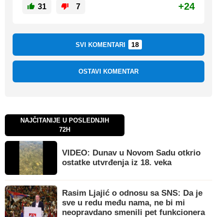
+24
31
7
18
SVI KOMENTARI
OSTAVI KOMENTAR
NAJČITANIJE U POSLEDNJIH
72H
VIDEO: Dunav u Novom Sadu otkrio
ostatke utvrđenja iz 18. veka
Rasim Ljajić o odnosu sa SNS: Da je
sve u redu među nama, ne bi mi
neopravdano smenili pet funkcionera