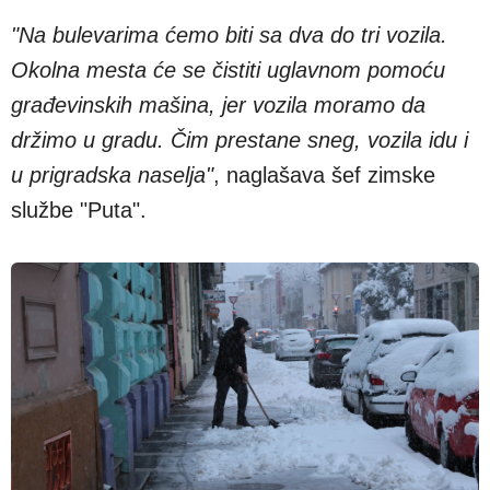
"Na bulevarima ćemo biti sa dva do tri vozila.
Okolna mesta će se čistiti uglavnom pomoću
građevinskih mašina, jer vozila moramo da
držimo u gradu. Čim prestane sneg, vozila idu i
u prigradska naselja"
, naglašava šef zimske
službe "Puta".