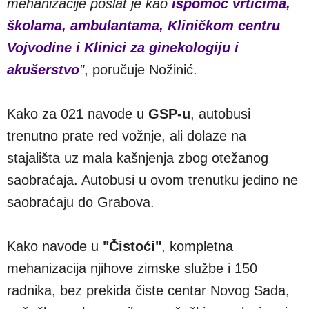
mehanizacije poslat je kao
ispomoć vrtićima,
školama, ambulantama, Kliničkom centru
Vojvodine i Klinici za ginekologiju i
akušerstvo
"
, poručuje Nožinić.
Kako za 021 navode u
GSP-u
, autobusi
trenutno prate red vožnje, ali dolaze na
stajališta uz mala kašnjenja zbog otežanog
saobraćaja. Autobusi u ovom trenutku jedino ne
saobraćaju do Grabova.
Kako navode u
"Čistoći"
, kompletna
mehanizacija njihove zimske službe i 150
radnika, bez prekida čiste centar Novog Sada,