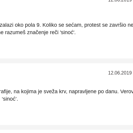
alazi oko pola 9. Koliko se sećam, protest se završio n
ne razumeš značenje reči 'sinoć'.
12.06.2019
grafije, na kojima je sveža krv, napravljene po danu. Vero
‘sinoć’.