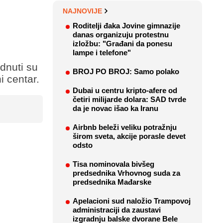
NAJNOVIJE
Roditelji đaka Jovine gimnazije
danas organizuju protestnu
izložbu: "Građani da ponesu
lampe i telefone"
dnuti su
BROJ PO BROJ: Samo polako
i centar.
Dubai u centru kripto-afere od
četiri milijarde dolara: SAD tvrde
da je novac išao ka Iranu
Airbnb beleži veliku potražnju
širom sveta, akcije porasle devet
odsto
Tisa nominovala bivšeg
predsednika Vrhovnog suda za
predsednika Mađarske
Apelacioni sud naložio Trampovoj
administraciji da zaustavi
izgradnju balske dvorane Bele