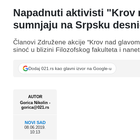
Napadnuti aktivisti "Kro
sumnjaju na Srpsku desn
Članovi Združene akcije "Krov nad glavom"
sinoć u blizini Filozofskog fakulteta i nan
Dodaj 021.rs kao glavni izvor na Google-u
AUTOR
Gorica Nikolin -
gorica@021.rs
NOVI SAD
08.06.2019.
10:13