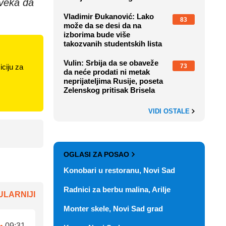
oveka da
Vladimir Đukanović: Lako
83
može da se desi da na
izborima bude više
takozvanih studentskih lista
Vulin: Srbija da se obaveže
73
ciju za
da neće prodati ni metak
neprijateljima Rusije, poseta
Zelenskog pritisak Brisela
VIDI OSTALE
OGLASI ZA POSAO
Konobari u restoranu, Novi Sad
Radnici za berbu malina, Arilje
LARNIJI
Monter skele, Novi Sad grad
•
09:31