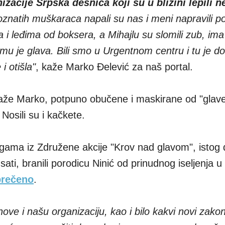
zacije Srpska desnica koji su u blizini lepili n
znatih muškaraca napali su nas i meni napravili p
 i leđima od boksera, a Mihajlu su slomili zub, ima
u je glava. Bili smo u Urgentnom centru i tu je do
i otišla"
, kaže Marko Đelević za naš portal.
aže Marko, potpuno obučene i maskirane od "glav
. Nosili su i kačkete.
egama iz Združene akcije "Krov nad glavom", istog
ati, branili porodicu Ninić od prinudnog iseljenja u 
prečeno
.
ve i našu organizaciju, kao i bilo kakvi novi zakoni