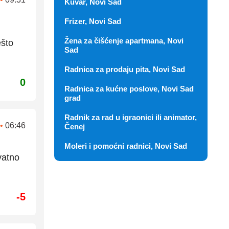
Kuvar, Novi Sad
Frizer, Novi Sad
Žena za čišćenje apartmana, Novi
ešto
Sad
Radnica za prodaju pita, Novi Sad
0
Radnica za kućne poslove, Novi Sad
grad
Radnik za rad u igraonici ili animator,
•
06:46
Čenej
Moleri i pomoćni radnici, Novi Sad
vatno
-5