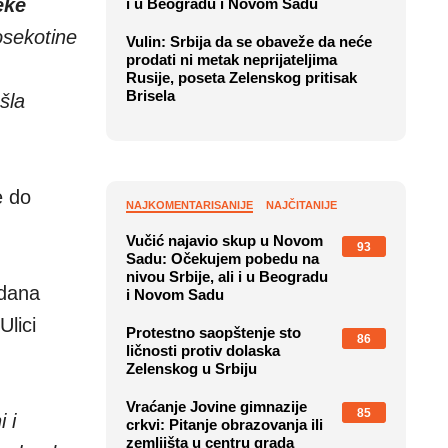
eke
i u Beogradu i Novom Sadu
osekotine
Vulin: Srbija da se obaveže da neće
prodati ni metak neprijateljima
Rusije, poseta Zelenskog pritisak
Brisela
šla
e do
NAJKOMENTARISANIJE
NAJČITANIJE
Vučić najavio skup u Novom
93
Sadu: Očekujem pobedu na
nivou Srbije, ali i u Beogradu
 dana
i Novom Sadu
Ulici
Protestno saopštenje sto
86
ličnosti protiv dolaska
Zelenskog u Srbiju
Vraćanje Jovine gimnazije
85
 i
crkvi: Pitanje obrazovanja ili
zemljišta u centru grada