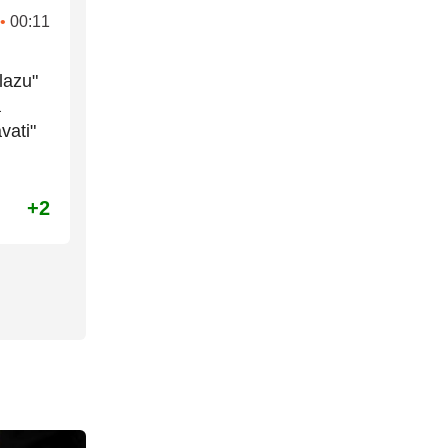
•
00:11
lazu"
a
vati"
+2