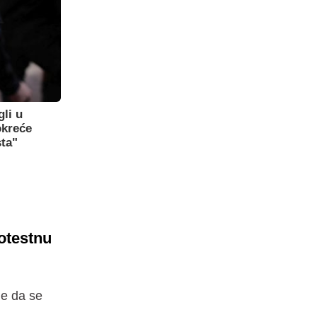
gli u
okreće
sta"
otestnu
ne da se