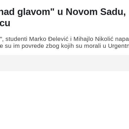
v nad glavom" u Novom Sadu,
icu
, studenti Marko Đelević i Mihajlo Nikolić napa
ete su im povrede zbog kojih su morali u Urgentn