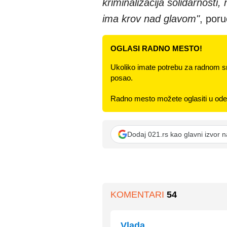
kriminalizacija solidarnost
ima krov nad glavom"
, por
OGLASI RADNO MESTO!
Ukoliko imate potrebu za radnom s
posao.
Radno mesto možete oglasiti u odel
Dodaj 021.rs kao glavni izvor 
KOMENTARI
54
Vlada