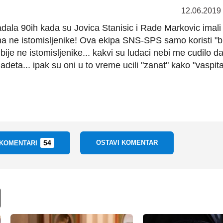
12.06.2019
adala 90ih kada su Jovica Stanisic i Rade Markovic imali
 na ne istomisljenike! Ova ekipa SNS-SPS samo koristi "b
ije ne istomisljenike... kakvi su ludaci nebi me cudilo d
deta... ipak su oni u to vreme ucili "zanat" kako "vaspita
54
OSTAVI KOMENTAR
 KOMENTARI