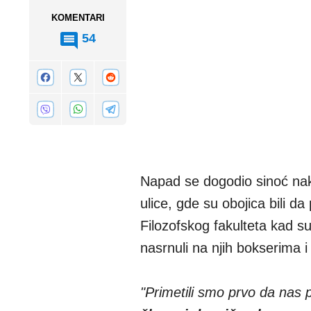
KOMENTARI
54
Napad se dogodio sinoć na
ulice, gde su obojica bili d
Filozofskog fakulteta kad s
nasrnuli na njih bokserima 
"Primetili smo prvo da nas 