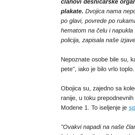
članovi desničarske organi
plakate.
Dvojica nama nepo
po glavi, povrede po rukama
hematom na čelu i napukla m
policija, zapisala naše izjave 
Nepoznate osobe bile su, k
pete", iako je bilo vrlo toplo
Obojica su, zajedno sa kol
ranije, u toku prepodnevnih s
Modene 1. To iseljenje je
s
"Ovakvi napadi na naše člano