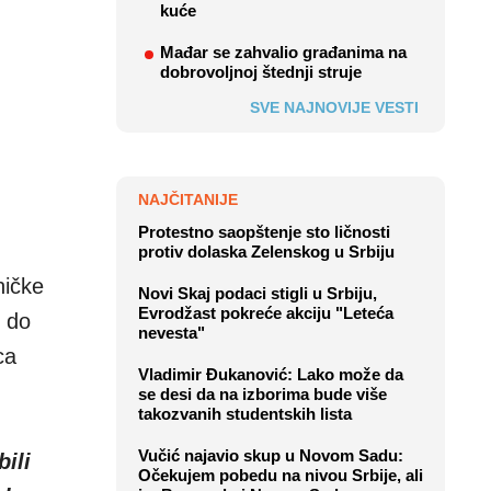
kuće
Mađar se zahvalio građanima na
dobrovoljnoj štednji struje
SVE NAJNOVIJE VESTI
NAJČITANIJE
Protestno saopštenje sto ličnosti
protiv dolaska Zelenskog u Srbiju
ničke
Novi Skaj podaci stigli u Srbiju,
Evrodžast pokreće akciju "Leteća
m do
nevesta"
ca
Vladimir Đukanović: Lako može da
se desi da na izborima bude više
takozvanih studentskih lista
Vučić najavio skup u Novom Sadu:
ili
Očekujem pobedu na nivou Srbije, ali