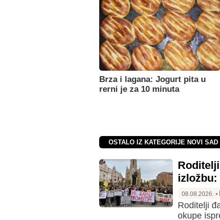
Brza i lagana: Jogurt pita u
rerni je za 10 minuta
OSTALO IZ KATEGORIJE NOVI SAD 
Roditelj
izložbu:
08.08.2026.
•
Roditelji 
okupe ispr