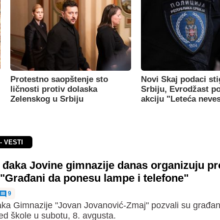
Protestno saopštenje sto
Novi Skaj podaci sti
ličnosti protiv dolaska
Srbiju, Evrodžast p
Zelenskog u Srbiju
akciju "Leteća neve
- VESTI
i đaka Jovine gimnazije danas organizuju pr
 "Građani da ponesu lampe i telefone"
9
đaka Gimnazije "Jovan Jovanović-Zmaj" pozvali su građa
ed škole u subotu, 8. avgusta.