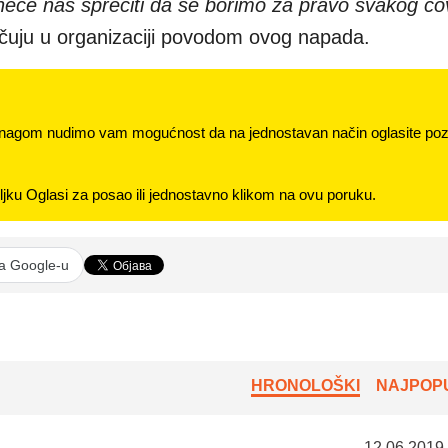
i, neće nas sprečiti da se borimo za pravo svakog č
učuju u organizaciji povodom ovog napada.
nagom nudimo vam mogućnost da na jednostavan način oglasite pozi
jku Oglasi za posao ili jednostavno klikom na ovu poruku.
na Google-u
HRONOLOŠKI
NAJPOPU
12.06.2019