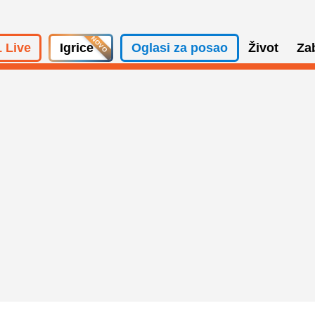
 Live
Igrice
Oglasi za posao
Život
Za