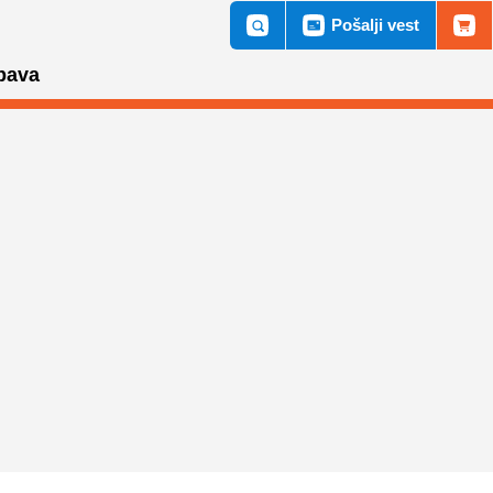
Pošalji vest
bava