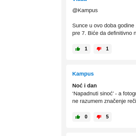
@Kampus
Sunce u ovo doba godine z
pre 7. Biće da definitivno 
1
1
Kampus
Noć i dan
‘Napadnuti sinoć’ - a foto
ne razumem značenje reči 
0
5