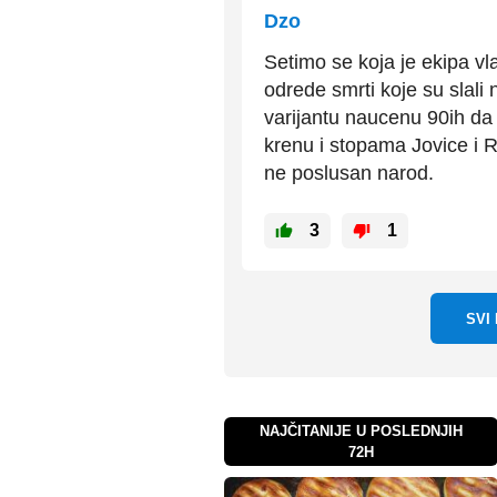
Dzo
Setimo se koja je ekipa vl
odrede smrti koje su slali
varijantu naucenu 90ih da b
krenu i stopama Jovice i Ra
ne poslusan narod.
3
1
SVI
NAJČITANIJE U POSLEDNJIH
72H