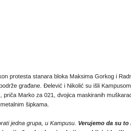
kon protesta stanara bloka Maksima Gorkog i Rad
a podrže građane. Đelević i Nikolić su išli Kampuso
u, priča Marko za 021, dvojica maskiranih muškara
i metalnim šipkama.
prati jedna grupa, u Kampusu.
Verujemo da su to b