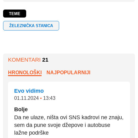
TEME
ŽELEZNIČKA STANICA
KOMENTARI
21
HRONOLOŠKI
NAJPOPULARNIJI
Evo vidimo
01.11.2024
•
13:43
Bolje
Da ne ulaze, ništa ovi SNS kadrovi ne znaju,
sem da pune svoje džepove i autobuse
lažne podrške