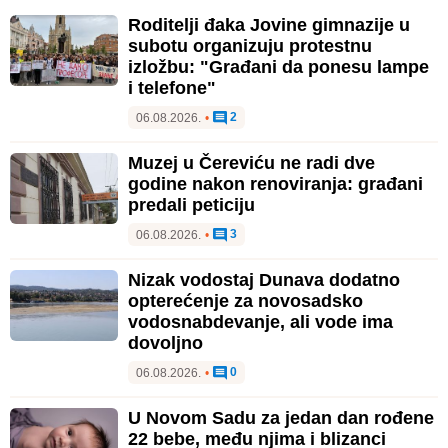
Roditelji đaka Jovine gimnazije u
subotu organizuju protestnu
izložbu: "Građani da ponesu lampe
i telefone"
2
06.08.2026.
•
Muzej u Čereviću ne radi dve
godine nakon renoviranja: građani
predali peticiju
3
06.08.2026.
•
Nizak vodostaj Dunava dodatno
opterećenje za novosadsko
vodosnabdevanje, ali vode ima
dovoljno
0
06.08.2026.
•
U Novom Sadu za jedan dan rođene
22 bebe, među njima i blizanci