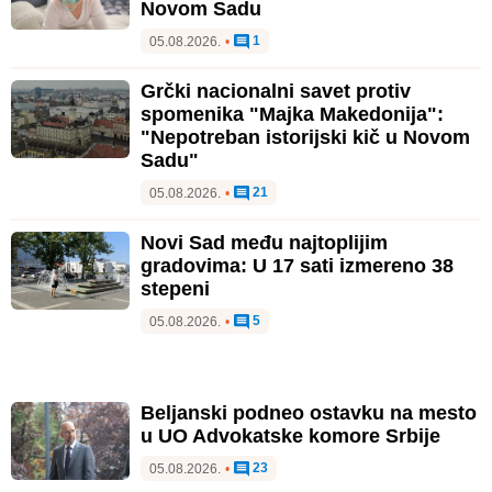
Novom Sadu
1
05.08.2026.
•
Grčki nacionalni savet protiv
spomenika "Majka Makedonija":
"Nepotreban istorijski kič u Novom
Sadu"
21
05.08.2026.
•
Novi Sad među najtoplijim
gradovima: U 17 sati izmereno 38
stepeni
5
05.08.2026.
•
Beljanski podneo ostavku na mesto
u UO Advokatske komore Srbije
23
05.08.2026.
•