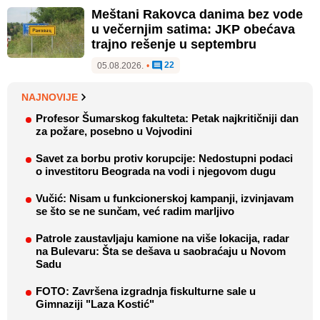
Meštani Rakovca danima bez vode
u večernjim satima: JKP obećava
trajno rešenje u septembru
22
05.08.2026.
•
NAJNOVIJE
Profesor Šumarskog fakulteta: Petak najkritičniji dan
za požare, posebno u Vojvodini
Savet za borbu protiv korupcije: Nedostupni podaci
o investitoru Beograda na vodi i njegovom dugu
Vučić: Nisam u funkcionerskoj kampanji, izvinjavam
se što se ne sunčam, već radim marljivo
Patrole zaustavljaju kamione na više lokacija, radar
na Bulevaru: Šta se dešava u saobraćaju u Novom
Sadu
FOTO: Završena izgradnja fiskulturne sale u
Gimnaziji "Laza Kostić"