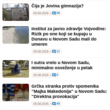
Čija je Jovina gimnazija?
58
05.08.2026.
•
Institut za javno zdravlje Vojvodine:
Rizik po one koji se kupaju u
Dunavu u Novom Sadu mali do
umeren
11
05.08.2026.
•
I sutra vrelo u Novom Sadu,
minimalno osveženje u petak
0
05.08.2026.
•
Grčka stranka protiv spomenika
"Majka Makedonija" u Novom Sadu:
"Direktna provokacija"
40
05.08.2026.
•