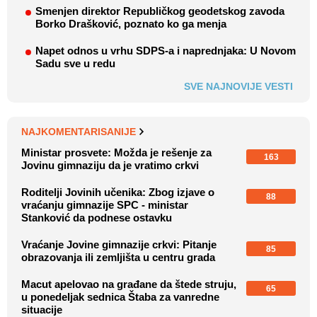
Smenjen direktor Republičkog geodetskog zavoda
Borko Drašković, poznato ko ga menja
Napet odnos u vrhu SDPS-a i naprednjaka: U Novom
Sadu sve u redu
SVE NAJNOVIJE VESTI
NAJKOMENTARISANIJE
Ministar prosvete: Možda je rešenje za
163
Jovinu gimnaziju da je vratimo crkvi
Roditelji Jovinih učenika: Zbog izjave o
88
vraćanju gimnazije SPC - ministar
Stanković da podnese ostavku
Vraćanje Jovine gimnazije crkvi: Pitanje
85
obrazovanja ili zemljišta u centru grada
Macut apelovao na građane da štede struju,
65
u ponedeljak sednica Štaba za vanredne
situacije