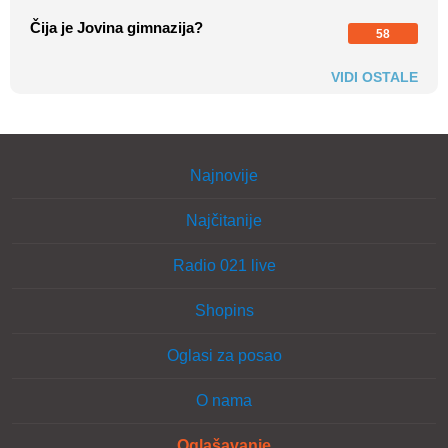
Čija je Jovina gimnazija?
58
VIDI OSTALE
Najnovije
Najčitanije
Radio 021 live
Shopins
Oglasi za posao
O nama
Oglašavanje