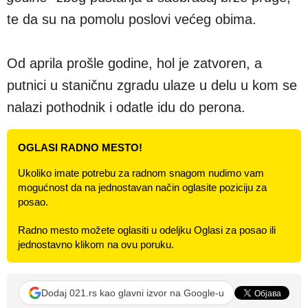
te da su na pomolu poslovi većeg obima.
Od aprila prošle godine, hol je zatvoren, a
putnici u staničnu zgradu ulaze u delu u kom se
nalazi pothodnik i odatle idu do perona.
OGLASI RADNO MESTO!
Ukoliko imate potrebu za radnom snagom nudimo vam
mogućnost da na jednostavan način oglasite poziciju za
posao.
Radno mesto možete oglasiti u odeljku Oglasi za posao ili
jednostavno klikom na ovu poruku.
Dodaj 021.rs kao glavni izvor na Google-u