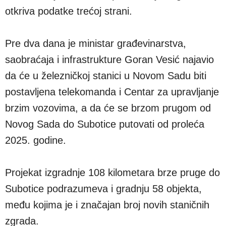
otkriva podatke trećoj strani.
Pre dva dana je ministar građevinarstva,
saobraćaja i infrastrukture Goran Vesić najavio
da će u železničkoj stanici u Novom Sadu biti
postavljena telekomanda i Centar za upravljanje
brzim vozovima, a da će se brzom prugom od
Novog Sada do Subotice putovati od proleća
2025. godine.
Projekat izgradnje 108 kilometara brze pruge do
Subotice podrazumeva i gradnju 58 objekta,
među kojima je i značajan broj novih staničnih
zgrada.