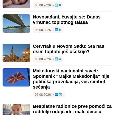
0
06.08.2026.
•
Novosađani, čuvajte se: Danas
vrhunac toplotnog talasa
6
06.08.2026.
•
Četvrtak u Novom Sadu: Šta nas
osim toplote još očekuje?
4
05.08.2026.
•
Makedonski nacionalni savet:
Spomenik "Majka Makedonija" nije
politička provokacija, već simbol
sećanja
33
05.08.2026.
•
Besplatne radionice prve pomoći za
roditelje odojčadi i male dece u