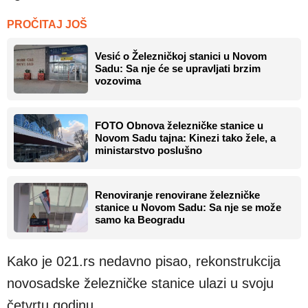
PROČITAJ JOŠ
Vesić o Železničkoj stanici u Novom
Sadu: Sa nje će se upravljati brzim
vozovima
FOTO Obnova železničke stanice u
Novom Sadu tajna: Kinezi tako žele, a
ministarstvo poslušno
Renoviranje renovirane železničke
stanice u Novom Sadu: Sa nje se može
samo ka Beogradu
Kako je 021.rs nedavno pisao, rekonstrukcija
novosadske železničke stanice ulazi u svoju
četvrtu godinu.