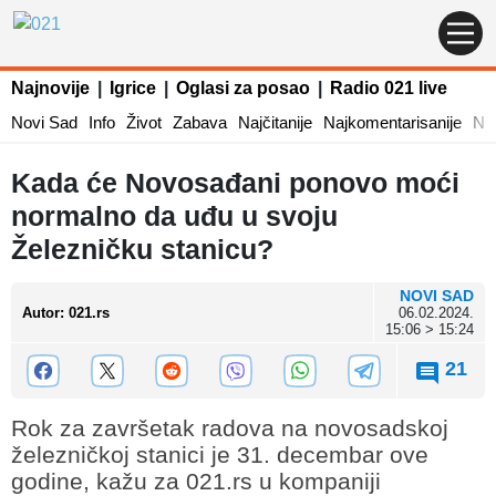
Najnovije
|
Igrice
|
Oglasi za posao
|
Radio 021 live
Novi Sad
Info
Život
Zabava
Najčitanije
Najkomentarisanije
Naj
Kada će Novosađani ponovo moći
normalno da uđu u svoju
Železničku stanicu?
NOVI SAD
Autor
:
021.rs
06.02.2024.
15:06 > 15:24
21
Rok za završetak radova na novosadskoj
železničkoj stanici je 31. decembar ove
godine, kažu za 021.rs u kompaniji