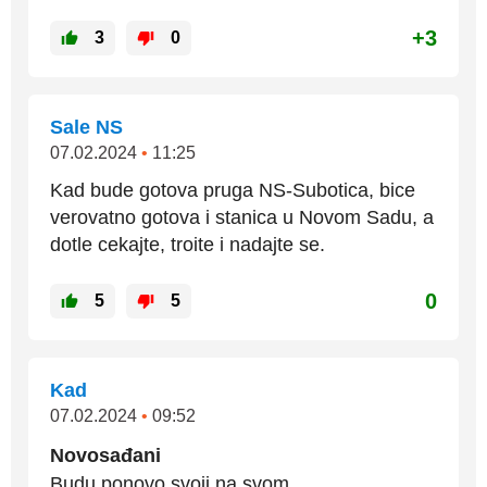
+3
3
0
Sale NS
07.02.2024
•
11:25
Kad bude gotova pruga NS-Subotica, bice
verovatno gotova i stanica u Novom Sadu, a
dotle cekajte, troite i nadajte se.
0
5
5
Kad
07.02.2024
•
09:52
Novosađani
Budu ponovo svoji na svom