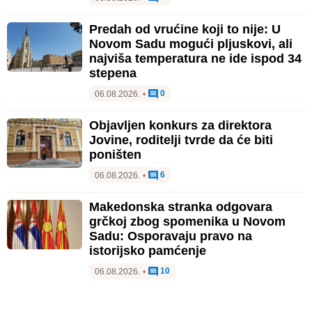
Predah od vrućine koji to nije: U
Novom Sadu mogući pljuskovi, ali
najviša temperatura ne ide ispod 34
stepena
0
06.08.2026.
•
Objavljen konkurs za direktora
Jovine, roditelji tvrde da će biti
poništen
6
06.08.2026.
•
Makedonska stranka odgovara
grčkoj zbog spomenika u Novom
Sadu: Osporavaju pravo na
istorijsko pamćenje
10
06.08.2026.
•