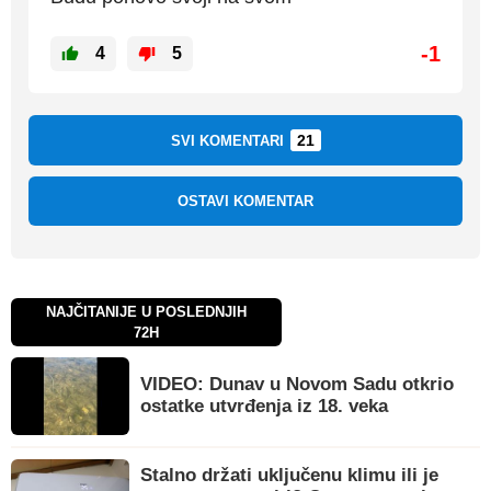
-1
4
5
21
SVI KOMENTARI
OSTAVI KOMENTAR
NAJČITANIJE U POSLEDNJIH
72H
VIDEO: Dunav u Novom Sadu otkrio
ostatke utvrđenja iz 18. veka
Stalno držati uključenu klimu ili je