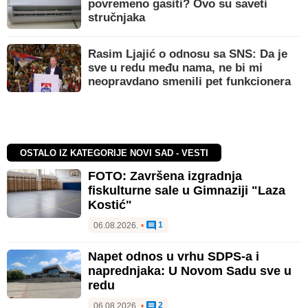
povremeno gasiti? Ovo su saveti
stručnjaka
Rasim Ljajić o odnosu sa SNS: Da je
sve u redu među nama, ne bi mi
neopravdano smenili pet funkcionera
OSTALO IZ KATEGORIJE NOVI SAD - VESTI
FOTO: Završena izgradnja
fiskulturne sale u Gimnaziji "Laza
Kostić"
1
06.08.2026.
•
Napet odnos u vrhu SDPS-a i
naprednjaka: U Novom Sadu sve u
redu
2
06.08.2026.
•