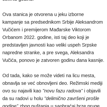
Ova stanica je otvorena u jeku izborne
kampanje sa predsednikom Srbije Aleksandrom
Vučićem i premijerom Mađarske Viktorom
Orbanom 2022. godine, isti taj deo koji je
predstavljen javnosti kao veliki uspeh Srpske
napredne stranke, a pre svega, Aleksandra
Vučića, ponovo je zatvoren godinu dana kasnije.
Od tada, kako se može videti na licu mesta,
obnavlja se već obnovljeni deo. Režimski mediji
ovo su najavili kao
"novu fazu radova"
i objavili
da su radovi u holu
"delimično završeni prošle
godine"
zbog puštanja u saobraćaj brze pruge,