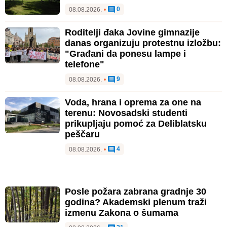
0
08.08.2026.
•
Roditelji đaka Jovine gimnazije
danas organizuju protestnu izložbu:
"Građani da ponesu lampe i
telefone"
9
08.08.2026.
•
Voda, hrana i oprema za one na
terenu: Novosadski studenti
prikupljaju pomoć za Deliblatsku
peščaru
4
08.08.2026.
•
Posle požara zabrana gradnje 30
godina? Akademski plenum traži
izmenu Zakona o šumama