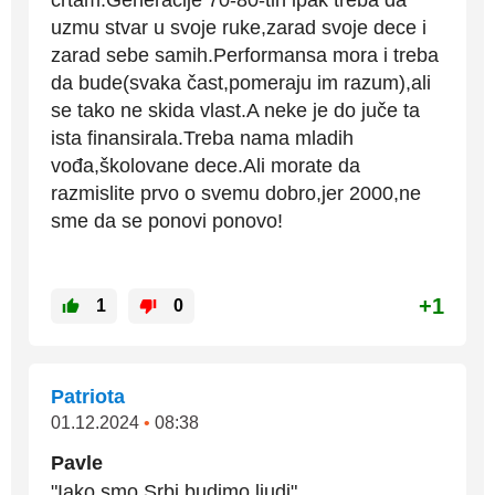
uzmu stvar u svoje ruke,zarad svoje dece i
zarad sebe samih.Performansa mora i treba
da bude(svaka čast,pomeraju im razum),ali
se tako ne skida vlast.A neke je do juče ta
ista finansirala.Treba nama mladih
vođa,školovane dece.Ali morate da
razmislite prvo o svemu dobro,jer 2000,ne
sme da se ponovi ponovo!
+1
1
0
Patriota
01.12.2024
•
08:38
Pavle
"Iako smo Srbi budimo ljudi".