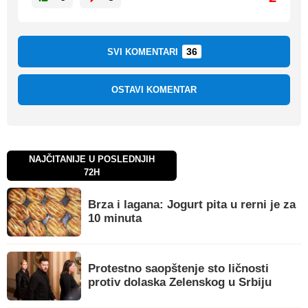
36
SVI KOMENTARI
OSTAVI KOMENTAR
NAJČITANIJE U POSLEDNJIH
72H
Brza i lagana: Jogurt pita u rerni je za
10 minuta
Protestno saopštenje sto ličnosti
protiv dolaska Zelenskog u Srbiju