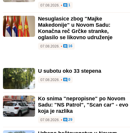
1
07.08.2026.
•
Nesuglasice zbog "Majke
Makedonije" u Novom Sadu:
Konačna reč Grčke stranke,
oglasilo se likovno udruženje
16
07.08.2026.
•
U subotu oko 33 stepena
0
07.08.2026.
•
Ko snima "nepropisne" po Novom
Sadu: "NS Patrol", "Scan car" - evo
koja je razlika
29
07.08.2026.
•