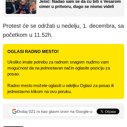
Ješić: Nadao sam se da ću biti s Vesarom
cimer u pritvoru, dugo se nismo videli
Protest će se održati u nedelju, 1. decembra, sa
početkom u 11.52h.
OGLASI RADNO MESTO!
Ukoliko imate potrebu za radnom snagom nudimo vam
mogućnost da na jednostavan način oglasite poziciju za
posao.
Radno mesto možete oglasiti u odeljku Oglasi za posao ili
jednostavno klikom na ovu poruku.
Dodaj 021.rs kao glavni izvor na Google-u