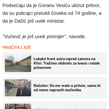
Podsećaju da je Goranu Vesiću ukinut pritvor,
da su policajci pretukli čoveka od 74 godine, a
da je Dačić još uvek ministar.
"Vučević je još uvek premijer"
, navode.
PROČITAJ JOŠ
Lokalni front sutra ispred zatvora na
Klisi: Tražimo slobodu za Ivana i ostale
pritvorene
Bačulov: Da me vrate u pritvor, samo bi
od mene napravili mučenika