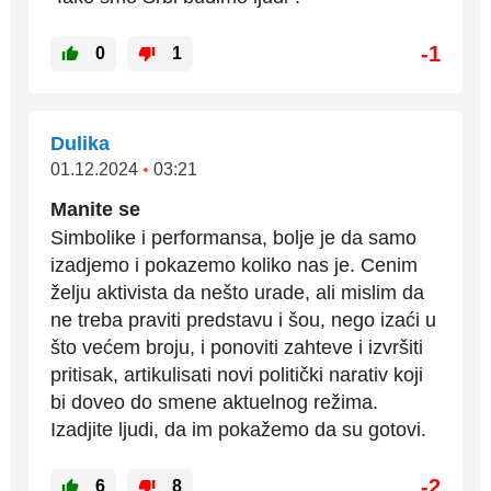
-1
0
1
Dulika
01.12.2024
•
03:21
Manite se
Simbolike i performansa, bolje je da samo
izadjemo i pokazemo koliko nas je. Cenim
želju aktivista da nešto urade, ali mislim da
ne treba praviti predstavu i šou, nego izaći u
što većem broju, i ponoviti zahteve i izvršiti
pritisak, artikulisati novi politički narativ koji
bi doveo do smene aktuelnog režima.
Izadjite ljudi, da im pokažemo da su gotovi.
-2
6
8