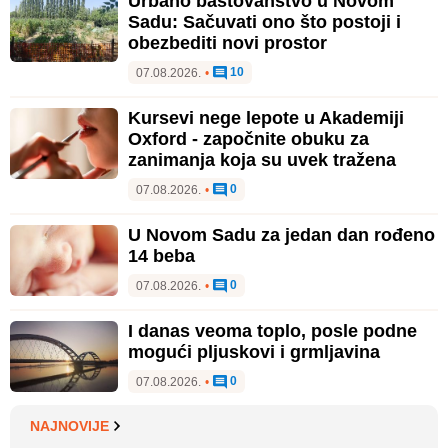
Urbano baštovanstvo u Novom
Sadu: Sačuvati ono što postoji i
obezbediti novi prostor
10
07.08.2026.
•
Kursevi nege lepote u Akademiji
Oxford - započnite obuku za
zanimanja koja su uvek tražena
0
07.08.2026.
•
U Novom Sadu za jedan dan rođeno
14 beba
0
07.08.2026.
•
I danas veoma toplo, posle podne
mogući pljuskovi i grmljavina
0
07.08.2026.
•
NAJNOVIJE