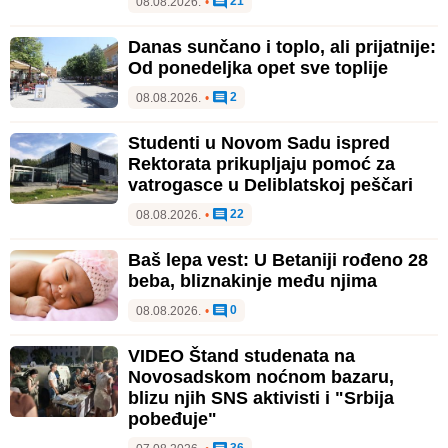
21
08.08.2026.
•
Danas sunčano i toplo, ali prijatnije:
Od ponedeljka opet sve toplije
2
08.08.2026.
•
Studenti u Novom Sadu ispred
Rektorata prikupljaju pomoć za
vatrogasce u Deliblatskoj peščari
22
08.08.2026.
•
Baš lepa vest: U Betaniji rođeno 28
beba, bliznakinje među njima
0
08.08.2026.
•
VIDEO Štand studenata na
Novosadskom noćnom bazaru,
blizu njih SNS aktivisti i "Srbija
pobeđuje"