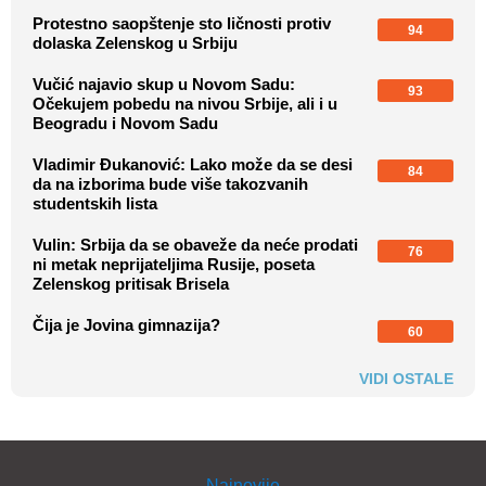
Protestno saopštenje sto ličnosti protiv
94
dolaska Zelenskog u Srbiju
Vučić najavio skup u Novom Sadu:
93
Očekujem pobedu na nivou Srbije, ali i u
Beogradu i Novom Sadu
Vladimir Đukanović: Lako može da se desi
84
da na izborima bude više takozvanih
studentskih lista
Vulin: Srbija da se obaveže da neće prodati
76
ni metak neprijateljima Rusije, poseta
Zelenskog pritisak Brisela
Čija je Jovina gimnazija?
60
VIDI OSTALE
Najnovije