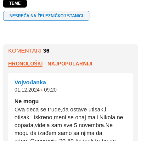
TEME
NESREĆA NA ŽELEZNIČKOJ STANICI
KOMENTARI
36
HRONOLOŠKI
NAJPOPULARNIJI
Vojvođanka
01.12.2024
•
09:20
Ne mogu
Ova deca se trude,da ostave utisak,i
otisak...iskreno,meni se onaj mali Nikola ne
dopada,videla sam sve 5 novembra.Ne
mogu da izađem samo sa njima da
crtam.Generacije 70-80-tih ipak treba da