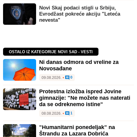
Novi Skaj podaci stigli u Srbiju,
Evrodžast pokreće akciju "Leteća
nevesta"
OSTALO IZ KATEGORIJE NOVI SAD - VESTI
Ni danas odmora od vreline za
Novosađane
0
09.08.2026.
•
Protestna izložba ispred Jovine
gimnazije: "Ne možete nas naterati
da se odreknemo istine"
1
08.08.2026.
•
"Humanitarni ponedeljak" na
Štrandu za Lazara Dobrića