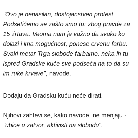
"Ovo je nenasilan, dostojanstven protest.
Podsetićemo se zašto smo tu: zbog pravde za
15 žrtava. Veoma nam je važno da svako ko
dolazi i ima mogućnost, ponese crvenu farbu.
Svaki metar Trga slobode farbamo, neka ih tu
ispred Gradske kuće sve podseća na to da su
im ruke krvave"
, navode.
Dodaju da Gradsku kuću neće dirati.
Njihovi zahtevi se, kako navode, ne menjaju -
"ubice u zatvor, aktivisti na slobodu".