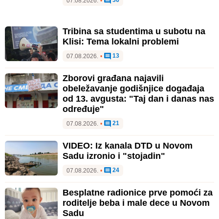
36
07.08.2026.
•
Tribina sa studentima u subotu na
Klisi: Tema lokalni problemi
13
07.08.2026.
•
Zborovi građana najavili
obeležavanje godišnjice događaja
od 13. avgusta: "Taj dan i danas nas
određuje"
21
07.08.2026.
•
VIDEO: Iz kanala DTD u Novom
Sadu izronio i "stojadin"
24
07.08.2026.
•
Besplatne radionice prve pomoći za
roditelje beba i male dece u Novom
Sadu