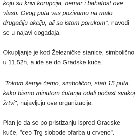
koju su krivi korupcija, nemar i bahatost ove
vlasti. Ovog puta vas pozivamo na malo
drugačiju akciju, ali sa istom porukom",
navodi
se u najavi događaja.
Okupljanje je kod Železničke stanice, simbolično
u 11.52h, a ide se do Gradske kuće.
"Tokom šetnje ćemo, simbolično, stati 15 puta,
kako bismo minutom ćutanja odali počast svakoj
žrtvi",
najavljuju ove organizacije.
Plan je da se po pristizanju ispred Gradske
kuće, "ceo Trg slobode ofarba u crveno".