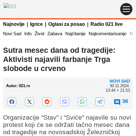
Najnovije
|
Igrice
|
Oglasi za posao
|
Radio 021 live
Novi Sad
Info
Život
Zabava
Najčitanije
Najkomentarisanije
Naj
Sutra mesec dana od tragedije:
Aktivisti najavili farbanje Trga
slobode u crveno
NOVI SAD
Autor
:
021.rs
30.11.2024.
13:44 > 21:53
36
Organizacije "Stav" i "Sviće" najavile su novi
protest koji će se održati tačno mesec dana
od tragedije na novosadskoj Železničkoj