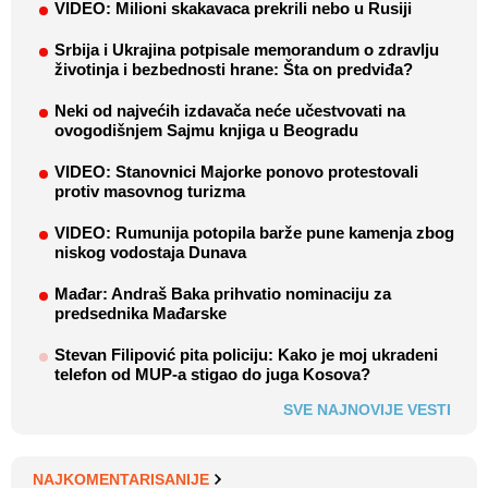
VIDEO: Milioni skakavaca prekrili nebo u Rusiji
Srbija i Ukrajina potpisale memorandum o zdravlju
životinja i bezbednosti hrane: Šta on predviđa?
Neki od najvećih izdavača neće učestvovati na
ovogodišnjem Sajmu knjiga u Beogradu
VIDEO: Stanovnici Majorke ponovo protestovali
protiv masovnog turizma
VIDEO: Rumunija potopila barže pune kamenja zbog
niskog vodostaja Dunava
Mađar: Andraš Baka prihvatio nominaciju za
predsednika Mađarske
Stevan Filipović pita policiju: Kako je moj ukradeni
telefon od MUP-a stigao do juga Kosova?
SVE NAJNOVIJE VESTI
NAJKOMENTARISANIJE