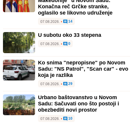
Makedonije" u Novom Sadu:
Konačna reč Grčke stranke,
oglasilo se likovno udruženje
14
07.08.2026.
•
U subotu oko 33 stepena
0
07.08.2026.
•
Ko snima "nepropisne" po Novom
Sadu: "NS Patrol", "Scan car" - evo
koja je razlika
29
07.08.2026.
•
Urbano baštovanstvo u Novom
Sadu: Sačuvati ono što postoji i
obezbediti novi prostor
10
07.08.2026.
•