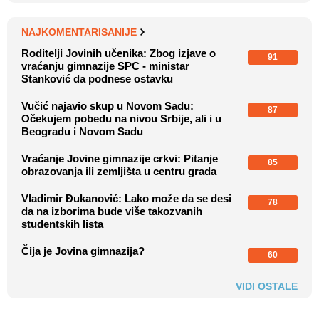
NAJKOMENTARISANIJE
Roditelji Jovinih učenika: Zbog izjave o
91
vraćanju gimnazije SPC - ministar
Stanković da podnese ostavku
Vučić najavio skup u Novom Sadu:
87
Očekujem pobedu na nivou Srbije, ali i u
Beogradu i Novom Sadu
Vraćanje Jovine gimnazije crkvi: Pitanje
85
obrazovanja ili zemljišta u centru grada
Vladimir Đukanović: Lako može da se desi
78
da na izborima bude više takozvanih
studentskih lista
Čija je Jovina gimnazija?
60
VIDI OSTALE