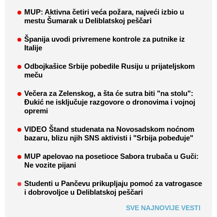
MUP: Aktivna četiri veća požara, najveći izbio u
mestu Šumarak u Deliblatskoj peščari
Španija uvodi privremene kontrole za putnike iz
Italije
Odbojkašice Srbije pobedile Rusiju u prijateljskom
meču
Večera za Zelenskog, a šta će sutra biti "na stolu":
Đukić ne isključuje razgovore o dronovima i vojnoj
opremi
VIDEO Štand studenata na Novosadskom noćnom
bazaru, blizu njih SNS aktivisti i "Srbija pobeđuje"
MUP apelovao na posetioce Sabora trubača u Guči:
Ne vozite pijani
Studenti u Pančevu prikupljaju pomoć za vatrogasce
i dobrovoljce u Deliblatskoj peščari
SVE NAJNOVIJE VESTI