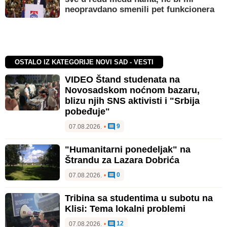
neopravdano smenili pet funkcionera
OSTALO IZ KATEGORIJE NOVI SAD - VESTI
VIDEO Štand studenata na
Novosadskom noćnom bazaru,
blizu njih SNS aktivisti i "Srbija
pobeđuje"
9
07.08.2026.
•
"Humanitarni ponedeljak" na
Štrandu za Lazara Dobrića
0
07.08.2026.
•
Tribina sa studentima u subotu na
Klisi: Tema lokalni problemi
12
07.08.2026.
•