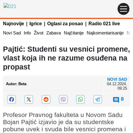
Najnovije
|
Igrice
|
Oglasi za posao
|
Radio 021 live
Novi Sad
Info
Život
Zabava
Najčitanije
Najkomentarisanije
Naj
Pajtić: Studenti su vesnici promene,
vlast koja ih ne razume osuđena na
propast
NOVI SAD
Autor
:
Beta
04.12.2024.
09:25
8
Profesor Pravnog fakulteta u Novom Sadu
Bojan Pajtić izjavio je da su studentske
pobune uvek i svuda bile vesnici promena i