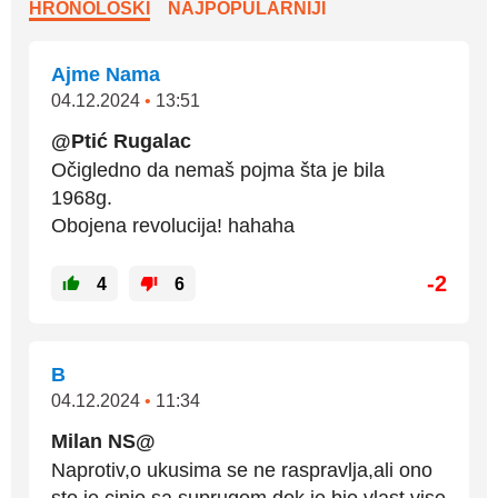
HRONOLOŠKI
NAJPOPULARNIJI
Ajme Nama
04.12.2024
•
13:51
@Ptić Rugalac
Očigledno da nemaš pojma šta je bila
1968g.
Obojena revolucija! hahaha
-2
4
6
B
04.12.2024
•
11:34
Milan NS@
Naprotiv,o ukusima se ne raspravlja,ali ono