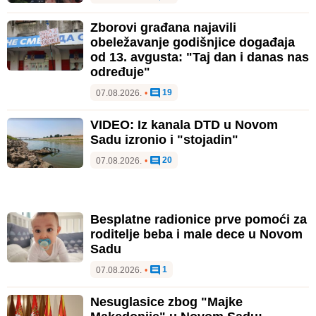
Zborovi građana najavili
obeležavanje godišnjice događaja
od 13. avgusta: "Taj dan i danas nas
određuje"
19
07.08.2026.
•
VIDEO: Iz kanala DTD u Novom
Sadu izronio i "stojadin"
20
07.08.2026.
•
Besplatne radionice prve pomoći za
roditelje beba i male dece u Novom
Sadu
1
07.08.2026.
•
Nesuglasice zbog "Majke