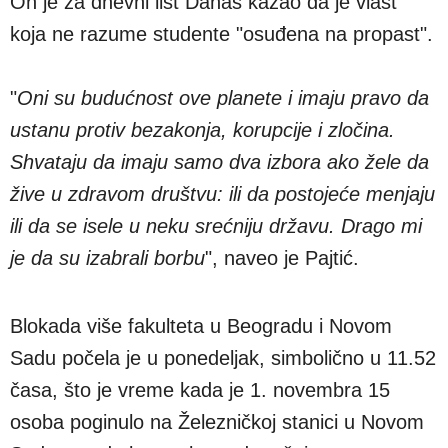
On je za dnevni list Danas kazao da je vlast
koja ne razume studente "osuđena na propast".
"
Oni su budućnost ove planete i imaju pravo da
ustanu protiv bezakonja, korupcije i zločina.
Shvataju da imaju samo dva izbora ako žele da
žive u zdravom društvu: ili da postojeće menjaju
ili da se isele u neku srećniju državu. Drago mi
je da su izabrali borbu
", naveo je Pajtić.
Blokada više fakulteta u Beogradu i Novom
Sadu počela je u ponedeljak, simbolično u 11.52
časa, što je vreme kada je 1. novembra 15
osoba poginulo na Železničkoj stanici u Novom