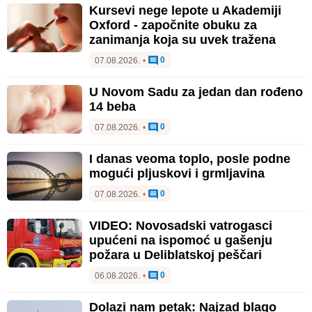
Kursevi nege lepote u Akademiji
Oxford - započnite obuku za
zanimanja koja su uvek tražena
0
07.08.2026.
•
U Novom Sadu za jedan dan rođeno
14 beba
0
07.08.2026.
•
I danas veoma toplo, posle podne
mogući pljuskovi i grmljavina
0
07.08.2026.
•
VIDEO: Novosadski vatrogasci
upućeni na ispomoć u gašenju
požara u Deliblatskoj peščari
0
06.08.2026.
•
Dolazi nam petak: Najzad blago