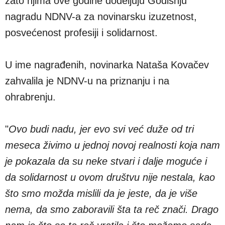
zato njima ove godine dodeljuju Godišnju
nagradu NDNV-a za novinarsku izuzetnost,
posvećenost profesiji i solidarnost.
U ime nagrađenih, novinarka Nataša Kovačev
zahvalila je NDNV-u na priznanju i na
ohrabrenju.
"
Ovo budi nadu, jer evo svi već duže od tri
meseca živimo u jednoj novoj realnosti koja nam
je pokazala da su neke stvari i dalje moguće i
da solidarnost u ovom društvu nije nestala, kao
što smo možda mislili da je jeste, da je više
nema, da smo zaboravili šta ta reč znači. Drago