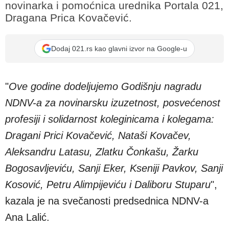
novinarka i pomoćnica urednika Portala 021,
Dragana Prica Kovačević.
Dodaj 021.rs kao glavni izvor na Google-u
"
Ove godine dodeljujemo Godišnju nagradu
NDNV-a za novinarsku izuzetnost, posvećenost
profesiji i solidarnost koleginicama i kolegama:
Dragani Prici Kovačević, Nataši Kovačev,
Aleksandru Latasu, Zlatku Čonkašu, Žarku
Bogosavljeviću, Sanji Eker, Kseniji Pavkov, Sanji
Kosović, Petru Alimpijeviću i Daliboru Stuparu
",
kazala je na svečanosti predsednica NDNV-a
Ana Lalić.