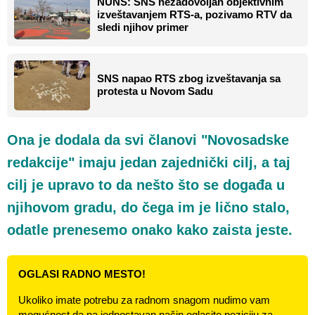
NUNS: SNS nezadovoljan objektivnim
izveštavanjem RTS-a, pozivamo RTV da
sledi njihov primer
SNS napao RTS zbog izveštavanja sa
protesta u Novom Sadu
Ona je dodala da svi članovi "Novosadske
redakcije" imaju jedan zajednički cilj, a taj
cilj je upravo to da nešto što se događa u
njihovom gradu, do čega im je lično stalo,
odatle prenesemo onako kako zaista jeste.
OGLASI RADNO MESTO!
Ukoliko imate potrebu za radnom snagom nudimo vam
mogućnost da na jednostavan način oglasite poziciju za