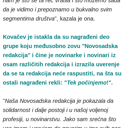
nam je što se ta reč vratila i što možemo sada
da je vidimo i prepoznamo u bukvalno svim
segmentima društva
", kazala je ona.
Kovačev je istakla da su nagrađeni deo
grupe koju međusobno zovu "Novosadska
redakcija" i čine je novinarke i novinari iz
osam različitih redakcija i izrazila uverenje
da se ta redakcija neće raspustiti, na šta su
ostali nagrađeni rekli: "
Tek počinjemo
!".
"
Naša Novosadska redakcija je pokazala da
solidarnost i dalje postoji i u našoj voljenoj
profesiji, u novinarstvu. Jako sam srećna što