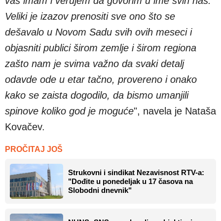
vas imam i verujem da govorim u ime svih nas.
Veliki je izazov prenositi sve ono što se
dešavalo u Novom Sadu svih ovih meseci i
objasniti publici širom zemlje i širom regiona
zašto nam je svima važno da svaki detalj
odavde ode u etar tačno, provereno i onako
kako se zaista dogodilo, da bismo umanjili
spinove koliko god je moguće
", navela je Nataša
Kovačev.
PROČITAJ JOŠ
Strukovni i sindikat Nezavisnost RTV-a:
"Dođite u ponedeljak u 17 časova na
Slobodni dnevnik"