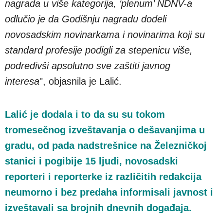
nagrada u više kategorija, ‘plenum’ NDNV-a
odlučio je da Godišnju nagradu dodeli
novosadskim novinarkama i novinarima koji su
standard profesije podigli za stepenicu više,
podredivši apsolutno sve zaštiti javnog
interesa
", objasnila je Lalić.
Lalić je dodala i to da su su tokom
tromesečnog izveštavanja o dešavanjima u
gradu, od pada nadstrešnice na Železničkoj
stanici i pogibije 15 ljudi, novosadski
reporteri i reporterke iz različitih redakcija
neumorno i bez predaha informisali javnost i
izveštavali sa brojnih dnevnih događaja.