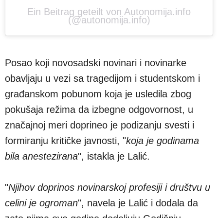
Ein Beitrag geteilt von Autonomija.info
(@autonomija.info)
Posao koji novosadski novinari i novinarke
obavljaju u vezi sa tragedijom i studentskom i
građanskom pobunom koja je usledila zbog
pokušaja režima da izbegne odgovornost, u
značajnoj meri doprineo je podizanju svesti i
formiranju kritičke javnosti, "
koja je godinama
bila anestezirana
", istakla je Lalić.
"
Njihov doprinos novinarskoj profesiji i društvu u
celini je ogroman
", navela je Lalić i dodala da