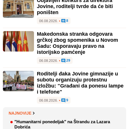
Objavljen konkurs za direktora
Jovine, roditelji tvrde da će biti
poništen
8
06.08.2026.
•
Makedonska stranka odgovara
grčkoj zbog spomenika u Novom
Sadu: Osporavaju pravo na
istorijsko pamćenje
29
06.08.2026.
•
Roditelji đaka Jovine gimnazije u
subotu organizuju protestnu
izložbu: "Građani da ponesu lampe
i telefone"
9
06.08.2026.
•
NAJNOVIJE
"Humanitarni ponedeljak" na Štrandu za Lazara
Dobrića