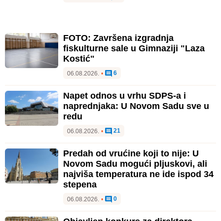
FOTO: Završena izgradnja
fiskulturne sale u Gimnaziji "Laza
Kostić"
6
06.08.2026.
•
Napet odnos u vrhu SDPS-a i
naprednjaka: U Novom Sadu sve u
redu
21
06.08.2026.
•
Predah od vrućine koji to nije: U
Novom Sadu mogući pljuskovi, ali
najviša temperatura ne ide ispod 34
stepena
0
06.08.2026.
•