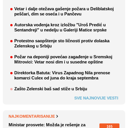
Vetar i dalje otežava gašenje požara u Deliblatskoj
peščari, dim se oseća i u Pančevu
Autorska vođenja kroz izložbu "Uroš Predić u
Sentandreji" u nedelju u Galeriji Matice srpske
Protestno saopštenje sto ličnosti protiv dolaska
Zelenskog u Srbiju
Požar na deponiji povećao zagađenje u Sremskoj
Mitrovici: Vetar nosi dim i u susedne opštine
Direktorka Batuta: Virus Zapadnog Nila prenose
komarci Culex od juna do kraja septembra
Zašto Zelenski baš sad stiže u Srbiju
SVE NAJNOVIJE VESTI
NAJKOMENTARISANIJE
Ministar prosvete: Možda je rešenje za
165