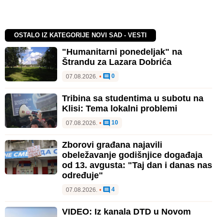
OSTALO IZ KATEGORIJE NOVI SAD - VESTI
"Humanitarni ponedeljak" na
Štrandu za Lazara Dobrića
0
07.08.2026.
•
Tribina sa studentima u subotu na
Klisi: Tema lokalni problemi
10
07.08.2026.
•
Zborovi građana najavili
obeležavanje godišnjice događaja
od 13. avgusta: "Taj dan i danas nas
određuje"
4
07.08.2026.
•
VIDEO: Iz kanala DTD u Novom