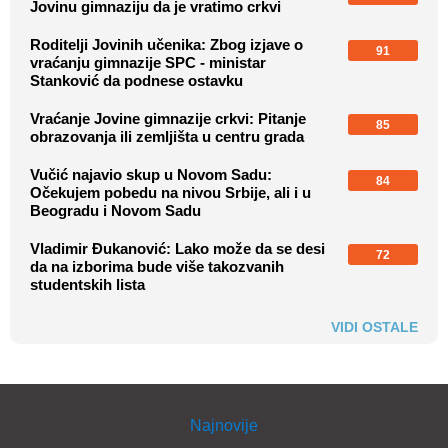
Jovinu gimnaziju da je vratimo crkvi
Roditelji Jovinih učenika: Zbog izjave o
91
vraćanju gimnazije SPC - ministar
Stanković da podnese ostavku
Vraćanje Jovine gimnazije crkvi: Pitanje
85
obrazovanja ili zemljišta u centru grada
Vučić najavio skup u Novom Sadu:
84
Očekujem pobedu na nivou Srbije, ali i u
Beogradu i Novom Sadu
Vladimir Đukanović: Lako može da se desi
72
da na izborima bude više takozvanih
studentskih lista
VIDI OSTALE
Najnovije