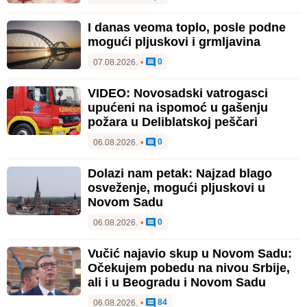
I danas veoma toplo, posle podne
mogući pljuskovi i grmljavina
0
07.08.2026.
•
VIDEO: Novosadski vatrogasci
upućeni na ispomoć u gašenju
požara u Deliblatskoj peščari
0
06.08.2026.
•
Dolazi nam petak: Najzad blago
osveženje, mogući pljuskovi u
Novom Sadu
0
06.08.2026.
•
Vučić najavio skup u Novom Sadu:
Očekujem pobedu na nivou Srbije,
ali i u Beogradu i Novom Sadu
84
06.08.2026.
•