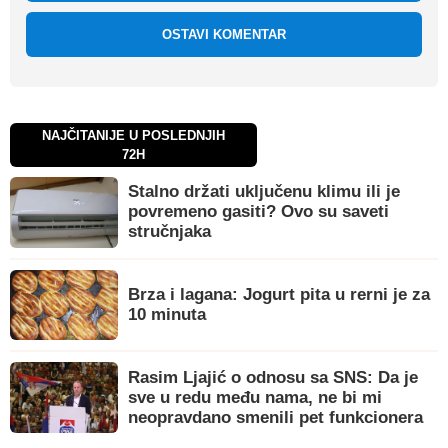
OSTAVI KOMENTAR
NAJČITANIJE U POSLEDNJIH
72H
Stalno držati uključenu klimu ili je
povremeno gasiti? Ovo su saveti
stručnjaka
Brza i lagana: Jogurt pita u rerni je za
10 minuta
Rasim Ljajić o odnosu sa SNS: Da je
sve u redu među nama, ne bi mi
neopravdano smenili pet funkcionera