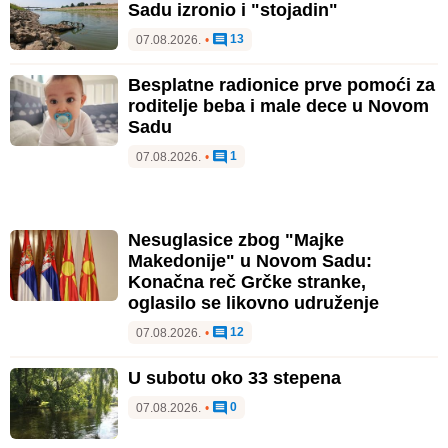
Sadu izronio i "stojadin"
13
07.08.2026.
•
Besplatne radionice prve pomoći za
roditelje beba i male dece u Novom
Sadu
1
07.08.2026.
•
Nesuglasice zbog "Majke
Makedonije" u Novom Sadu:
Konačna reč Grčke stranke,
oglasilo se likovno udruženje
12
07.08.2026.
•
U subotu oko 33 stepena
0
07.08.2026.
•