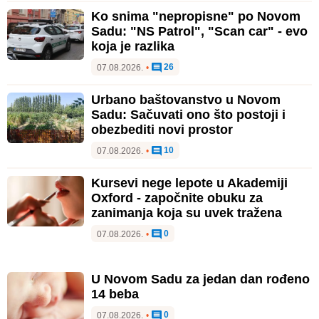
Ko snima "nepropisne" po Novom
Sadu: "NS Patrol", "Scan car" - evo
koja je razlika
26
07.08.2026.
•
Urbano baštovanstvo u Novom
Sadu: Sačuvati ono što postoji i
obezbediti novi prostor
10
07.08.2026.
•
Kursevi nege lepote u Akademiji
Oxford - započnite obuku za
zanimanja koja su uvek tražena
0
07.08.2026.
•
U Novom Sadu za jedan dan rođeno
14 beba
0
07.08.2026.
•