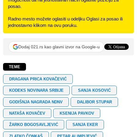
posao.
Radno mesto možete oglasiti u odeljku Oglasi za posao ili
jednostavno klikom na ovu poruku.
Dodaj 021.rs kao glavni izvor na Google-u
TEME
DRAGANA PRICA KOVAČEVIĆ
KODEKS NOVINARA SRBIJE
SANJA KOSOVIĆ
GODIŠNJA NAGRADA NDNV
DALIBOR STUPAR
NATAŠA KOVAČEV
KSENIJA PAVKOV
ŽARKO BOGOSAVLJEVIĆ
SANJA EKER
ZLATKO ČONKAŠ
PETAR ALIMPIJEVIĆ