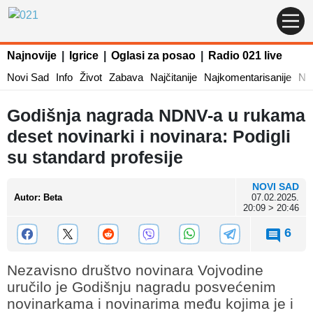
Najnovije
|
Igrice
|
Oglasi za posao
|
Radio 021 live
Novi Sad
Info
Život
Zabava
Najčitanije
Najkomentarisanije
Naj
Godišnja nagrada NDNV-a u rukama
deset novinarki i novinara: Podigli
su standard profesije
NOVI SAD
Autor
:
Beta
07.02.2025.
20:09 > 20:46
6
Nezavisno društvo novinara Vojvodine
uručilo je Godišnju nagradu posvećenim
novinarkama i novinarima među kojima je i