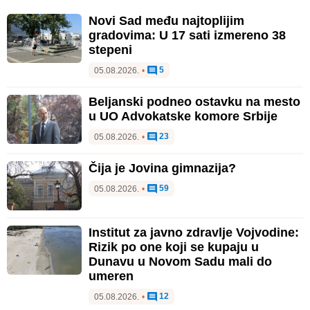
Novi Sad među najtoplijim
gradovima: U 17 sati izmereno 38
stepeni
5
05.08.2026.
•
Beljanski podneo ostavku na mesto
u UO Advokatske komore Srbije
23
05.08.2026.
•
Čija je Jovina gimnazija?
59
05.08.2026.
•
Institut za javno zdravlje Vojvodine:
Rizik po one koji se kupaju u
Dunavu u Novom Sadu mali do
umeren
12
05.08.2026.
•