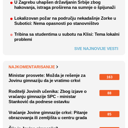
U Zagrebu uhapšen državljanin Srbije zbog
hakovanja, istraga proširena na sumnje o špijunaži
Lokalizovan požar na području nekadašnje Zorke u
Subotici: Nema opasnosti po stanovništvo
Tribina sa studentima u subotu na Klisi: Tema lokalni
problemi
SVE NAJNOVIJE VESTI
NAJKOMENTARISANIJE
Ministar prosvete: Možda je rešenje za
163
Jovinu gimnaziju da je vratimo crkvi
Roditelji Jovinih učenika: Zbog izjave o
88
vraćanju gimnazije SPC - ministar
Stanković da podnese ostavku
Vraćanje Jovine gimnazije crkvi: Pitanje
85
obrazovanja ili zemljišta u centru grada