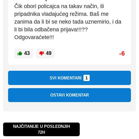
Čik obori policajca na takav način, ili
pripadnika vladajućeg režima. Baš me
zanima da li bi se neko tada uznemirio, i da
li bi bila odbačena prijava!!!??
Odgovaraćete!!!
-6
43
49
1
SVI KOMENTARI
OSTAVI KOMENTAR
NAJČITANIJE U POSLEDNJIH
72H