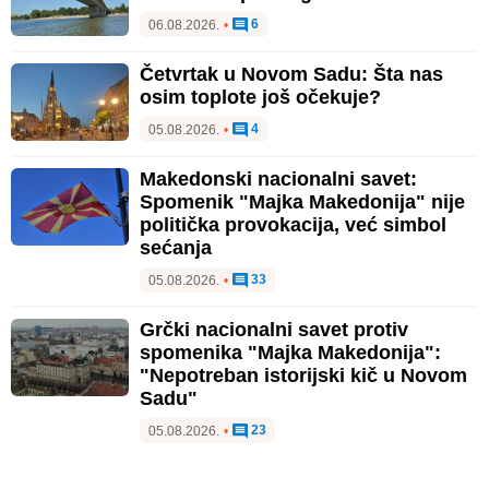
6
06.08.2026.
•
Četvrtak u Novom Sadu: Šta nas
osim toplote još očekuje?
4
05.08.2026.
•
Makedonski nacionalni savet:
Spomenik "Majka Makedonija" nije
politička provokacija, već simbol
sećanja
33
05.08.2026.
•
Grčki nacionalni savet protiv
spomenika "Majka Makedonija":
"Nepotreban istorijski kič u Novom
Sadu"
23
05.08.2026.
•