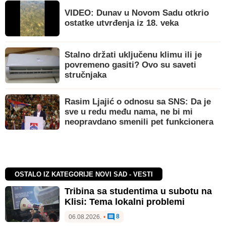
VIDEO: Dunav u Novom Sadu otkrio
ostatke utvrđenja iz 18. veka
Stalno držati uključenu klimu ili je
povremeno gasiti? Ovo su saveti
stručnjaka
Rasim Ljajić o odnosu sa SNS: Da je
sve u redu među nama, ne bi mi
neopravdano smenili pet funkcionera
OSTALO IZ KATEGORIJE NOVI SAD - VESTI
Tribina sa studentima u subotu na
Klisi: Tema lokalni problemi
8
06.08.2026.
•