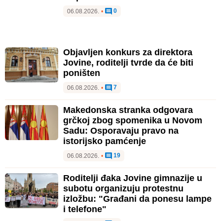
0
06.08.2026.
•
Objavljen konkurs za direktora
Jovine, roditelji tvrde da će biti
poništen
7
06.08.2026.
•
Makedonska stranka odgovara
grčkoj zbog spomenika u Novom
Sadu: Osporavaju pravo na
istorijsko pamćenje
19
06.08.2026.
•
Roditelji đaka Jovine gimnazije u
subotu organizuju protestnu
izložbu: "Građani da ponesu lampe
i telefone"