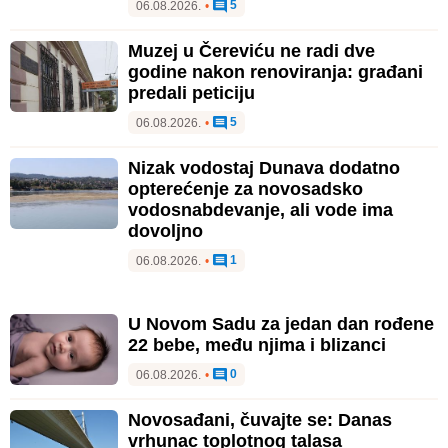
5
06.08.2026.
•
Muzej u Čereviću ne radi dve
godine nakon renoviranja: građani
predali peticiju
5
06.08.2026.
•
Nizak vodostaj Dunava dodatno
opterećenje za novosadsko
vodosnabdevanje, ali vode ima
dovoljno
1
06.08.2026.
•
U Novom Sadu za jedan dan rođene
22 bebe, među njima i blizanci
0
06.08.2026.
•
Novosađani, čuvajte se: Danas
vrhunac toplotnog talasa