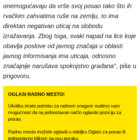
onemogućavaju da vrše svoj posao tako što ih
rvačkim zahvatima ruše na zemlju, to ima
direktan negativan uticaj na slobodu
izražavanja. Zbog toga, svaki napad na lice koje
obavlja poslove od javnog značaja u oblasti
javnog informisanja ima uticaja, odnosno
značajnije narušava spokojstvo građana
", piše u
prigovoru.
OGLASI RADNO MESTO!
Ukoliko imate potrebu za radnom snagom nudimo vam
mogućnost da na jednostavan način oglasite poziciju za
posao.
Radno mesto možete oglasiti u odeljku Oglasi za posao ili
jednostavno klikom na ovu poruku.