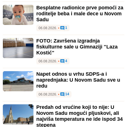
Besplatne radionice prve pomoći za
roditelje beba i male dece u Novom
Sadu
1
06.08.2026.
•
FOTO: Završena izgradnja
fiskulturne sale u Gimnaziji "Laza
Kostić"
4
06.08.2026.
•
Napet odnos u vrhu SDPS-a i
naprednjaka: U Novom Sadu sve u
redu
14
06.08.2026.
•
Predah od vrućine koji to nije: U
Novom Sadu mogući pljuskovi, ali
najviša temperatura ne ide ispod 34
stepena