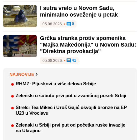
I sutra vrelo u Novom Sadu,
minimalno osveženje u petak
0
05.08.2026.
•
Grčka stranka protiv spomenika
"Majka Makedonija" u Novom Sadu:
"Direktna provokacija"
41
05.08.2026.
•
NAJNOVIJE
RHMZ: Pljuskovi u više delova Srbije
Zelenski u subotu prvi put u zvaničnoj poseti Srbiji
Strelci Tea Mikec i Uroš Gajić osvojili bronze na EP
U23 u Vroclavu
Zelenski u Srbiji prvi put od početka ruske invazije
na Ukrajinu