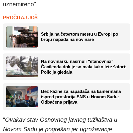
uznemireno".
PROČITAJ JOŠ
Srbija na četvrtom mestu u Evropi po
broju napada na novinare
Na novinarku nasrnuli "stanovnici"
Ćacilenda dok je snimala kako lete šatori:
Policija gledala
Bez kazne za napadača na kamermana
ispred prostorija SNS u Novom Sadu:
Odbačena prijava
"
Ovakav stav Osnovnog javnog tužilaštva u
Novom Sadu je pogrešan jer ugrožavanje