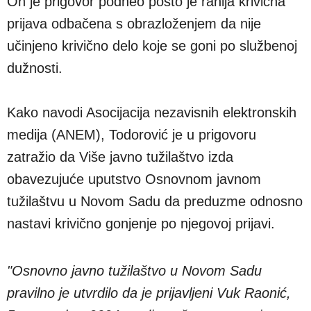
On je prigovor podneo pošto je ranija krivična
prijava odbačena s obrazloženjem da nije
učinjeno krivično delo koje se goni po službenoj
dužnosti.
Kako navodi Asocijacija nezavisnih elektronskih
medija (ANEM), Todorović je u prigovoru
zatražio da Više javno tužilaštvo izda
obavezujuće uputstvo Osnovnom javnom
tužilaštvu u Novom Sadu da preduzme odnosno
nastavi krivično gonjenje po njegovoj prijavi.
"Osnovno javno tužilaštvo u Novom Sadu
pravilno je utvrdilo da je prijavljeni Vuk Raonić,