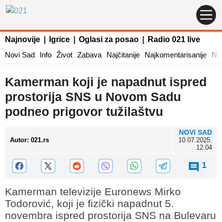
Najnovije
|
Igrice
|
Oglasi za posao
|
Radio 021 live
Novi Sad
Info
Život
Zabava
Najčitanije
Najkomentarisanije
Naj
Kamerman koji je napadnut ispred
prostorija SNS u Novom Sadu
podneo prigovor tužilaštvu
NOVI SAD
Autor
:
021.rs
10.07.2025.
12:04
1
Kamerman televizije Euronews Mirko
Todorović, koji je fizički napadnut 5.
novembra ispred prostorija SNS na Bulevaru