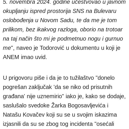
5. novembra 2024. godine učestvovao u javnom
okupljanju ispred prostorija SNS na Bulevaru
oslobođenja u Novom Sadu, te da me je tom
prilikom, bez ikakvog razloga, oborio na trotoar
na taj način što mi je podmetnuo nogu i gurnuo
me
", naveo je Todorović u dokumentu u koji je
ANEM imao uvid.
U prigovoru piše i da je to tužilaštvo "donelo
pogrešan zaključak 'da se niko od prisutnih
građana' nije uznemirio" iako je, kako se dodaje,
saslušalo svedoke Žarka Bogosavljevića i
Natašu Kovačev koji su se u svojim iskazima
izjasnili da su se zbog tog incidenta "osećali