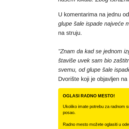
U komentarima na jednu od 
glupe šale ispade najveće 
na struju.
"Znam da kad se jednom izgu
štaviše uvek sam bio zaštit
svemu, od glupe šale ispad
Dvorište koji je objavljen n
OGLASI RADNO MESTO!
Ukoliko imate potrebu za radnom s
posao.
Radno mesto možete oglasiti u odel