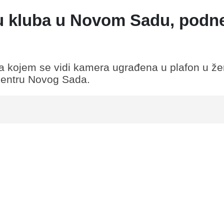
u kluba u Novom Sadu, podn
 kojem se vidi kamera ugrađena u plafon u ž
u centru Novog Sada.