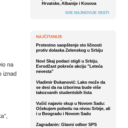
Hrvatske, Albanije i Kosova
SVE NAJNOVIJE VESTI
NAJČITANIJE
Protestno saopštenje sto ličnosti
protiv dolaska Zelenskog u Srbiju
Novi Skaj podaci stigli u Srbiju,
vio na
Evrodžast pokreće akciju "Leteća
nevesta"
o iznad
Vladimir Đukanović: Lako može da
se desi da na izborima bude više
takozvanih studentskih lista
Vučić najavio skup u Novom Sadu:
Očekujem pobedu na nivou Srbije, ali
i u Beogradu i Novom Sadu
ka",
Zagrađanin: Glavni odbor SPS