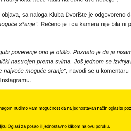
objava, sa naloga Kluba Dvorište je odgovoreno 
moguće s*anje"
. Rečeno je i da kamera nije bila ni 
bi poverenje ono je otišlo. Poznato je da ja nisam
nički nastrojen prema svima. Još jednom se izvinj
e najveće moguće sranje",
navodi se u komentaru 
a Instagramu.
nagom nudimo vam mogućnost da na jednostavan način oglasite pozi
jku Oglasi za posao ili jednostavno klikom na ovu poruku.