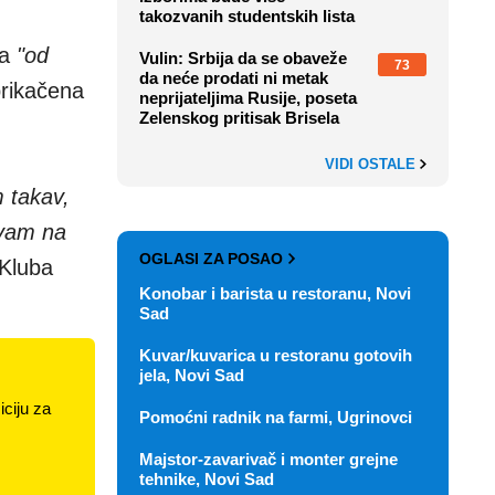
takozvanih studentskih lista
da
"od
Vulin: Srbija da se obaveže
73
da neće prodati ni metak
prikačena
neprijateljima Rusije, poseta
Zelenskog pritisak Brisela
VIDI OSTALE
 takav,
avam na
OGLASI ZA POSAO
Kluba
Konobar i barista u restoranu, Novi
Sad
Kuvar/kuvarica u restoranu gotovih
jela, Novi Sad
ciju za
Pomoćni radnik na farmi, Ugrinovci
Majstor-zavarivač i monter grejne
tehnike, Novi Sad