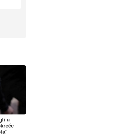
gli u
okreće
sta"