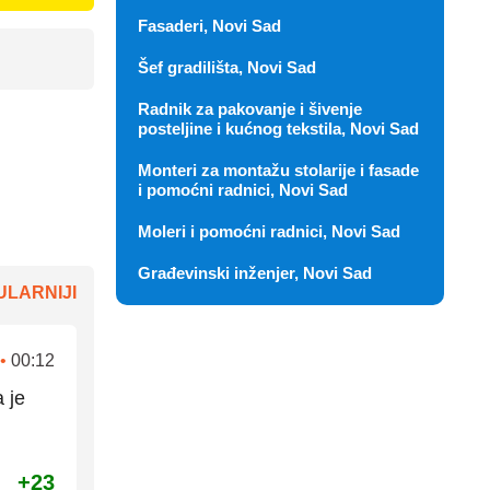
Fasaderi, Novi Sad
Šef gradilišta, Novi Sad
Radnik za pakovanje i šivenje
posteljine i kućnog tekstila, Novi Sad
Monteri za montažu stolarije i fasade
i pomoćni radnici, Novi Sad
Moleri i pomoćni radnici, Novi Sad
Građevinski inženjer, Novi Sad
LARNIJI
•
00:12
 je
+23