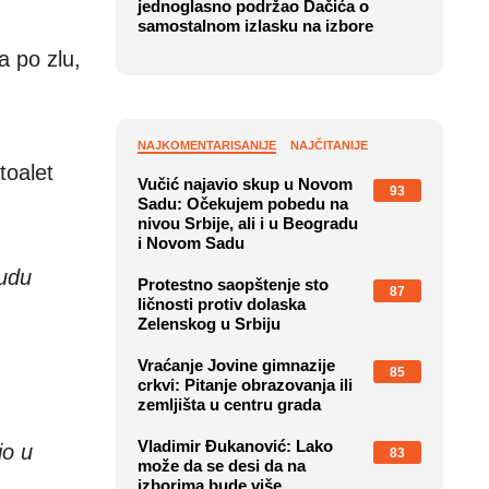
jednoglasno podržao Dačića o
samostalnom izlasku na izbore
a po zlu,
NAJKOMENTARISANIJE
NAJČITANIJE
toalet
Vučić najavio skup u Novom
93
Sadu: Očekujem pobedu na
nivou Srbije, ali i u Beogradu
i Novom Sadu
budu
Protestno saopštenje sto
87
ličnosti protiv dolaska
Zelenskog u Srbiju
Vraćanje Jovine gimnazije
85
crkvi: Pitanje obrazovanja ili
zemljišta u centru grada
Vladimir Đukanović: Lako
io u
83
može da se desi da na
izborima bude više