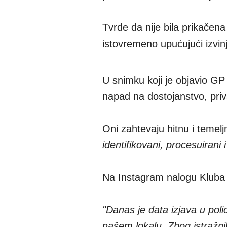
Tvrde da nije bila prikačena 
istovremeno upućujući izvin
U snimku koji je objavio GP
napad na dostojanstvo, pri
Oni zahtevaju hitnu i temel
identifikovani, procesuirani
Na Instagram nalogu Kluba D
"Danas je data izjava u poli
našem lokalu. Zbog istražnih