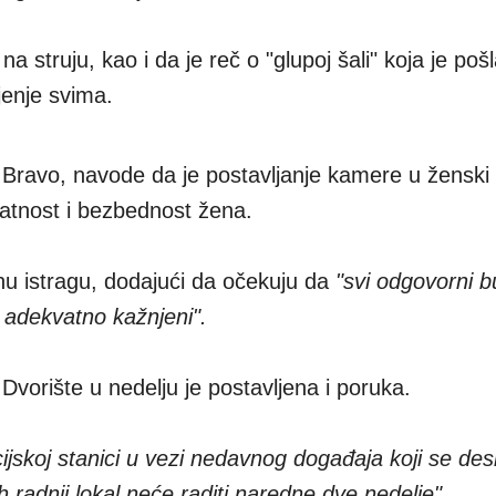
na struju, kao i da je reč o "glupoj šali" koja je pošl
jenje svima.
 Bravo, navode da je postavljanje kamere u ženski 
vatnost i bezbednost žena.
jnu istragu, dodajući da očekuju da
"svi odgovorni 
 i adekvatno kažnjeni".
vorište u nedelju je postavljena i poruka.
cijskoj stanici u vezi nedavnog događaja koji se des
 radnji lokal neće raditi naredne dve nedelje"
.