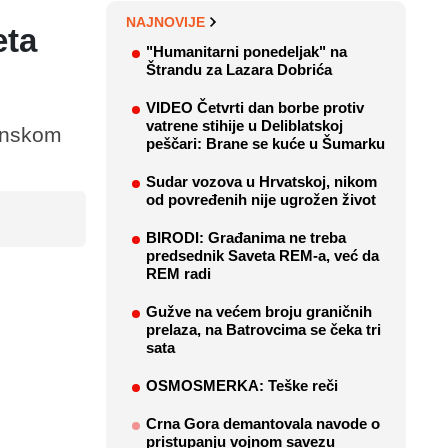
NAJNOVIJE
eta
"Humanitarni ponedeljak" na
Štrandu za Lazara Dobrića
VIDEO Četvrti dan borbe protiv
vatrene stihije u Deliblatskoj
enskom
peščari: Brane se kuće u Šumarku
Sudar vozova u Hrvatskoj, nikom
od povređenih nije ugrožen život
BIRODI: Građanima ne treba
predsednik Saveta REM-a, već da
REM radi
Gužve na većem broju graničnih
prelaza, na Batrovcima se čeka tri
sata
OSMOSMERKA: Teške reči
Crna Gora demantovala navode o
pristupanju vojnom savezu