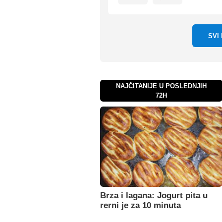
SVI
NAJČITANIJE U POSLEDNJIH
72H
Brza i lagana: Jogurt pita u
rerni je za 10 minuta