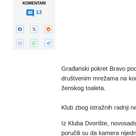
KOMENTARI
13
Građanski pokret Bravo podn
društvenim mrežama na kom
ženskog toaleta.
Klub zbog istražnih radnji n
Iz Kluba Dvorište, novosads
poručili su da kamera nijedn