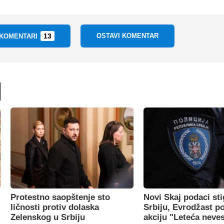
13
OSTAVI KOMENTAR
 KOMENTARI
Protestno saopštenje sto
Novi Skaj podaci sti
ličnosti protiv dolaska
Srbiju, Evrodžast p
Zelenskog u Srbiju
akciju "Leteća neve