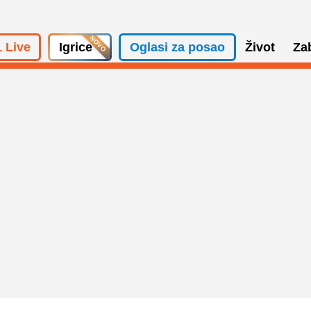
 Live
Igrice
Oglasi za posao
Život
Za