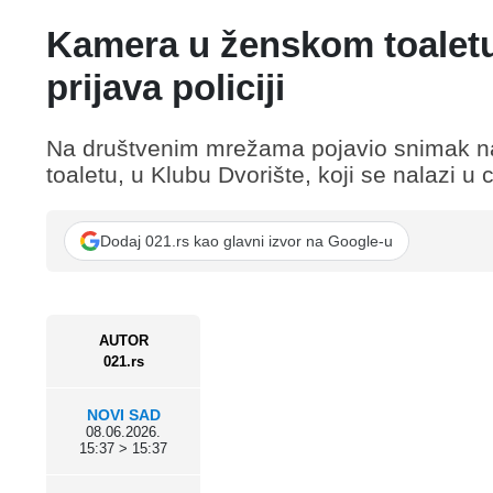
Kamera u ženskom toalet
prijava policiji
Na društvenim mrežama pojavio snimak na
toaletu, u Klubu Dvorište, koji se nalazi 
Dodaj 021.rs kao glavni izvor na Google-u
AUTOR
021.rs
NOVI SAD
08.06.2026.
15:37 > 15:37