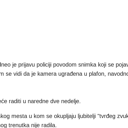
eo je prijavu policiji povodom snimka koji se poja
 se vidi da je kamera ugrađena u plafon, navodn
eće raditi u naredne dve nedelje.
kog mesta u kom se okupljaju ljubitelji "tvrđeg zvu
og trenutka nije radila.