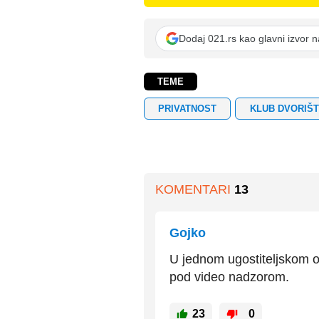
Dodaj 021.rs kao glavni izvor 
TEME
PRIVATNOST
KLUB DVORIŠ
KOMENTARI
13
Gojko
U jednom ugostiteljskom o
pod video nadzorom.
23
0