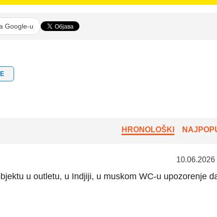
na Google-u
TE
HRONOLOŠKI
NAJPOPU
10.06.2026
bjektu u outletu, u Indjiji, u muskom WC-u upozorenje da