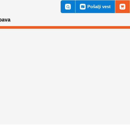
Pošalji vest
bava