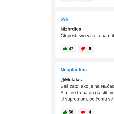
696
Nizbrdica
Gluposti sve više, a pame
47
9
Neoplantius
@Metalac
Baš zato, ako je na NEćaci
A mi ne treba da ga štitimo
U suprotnom, po čemu se 
58
4