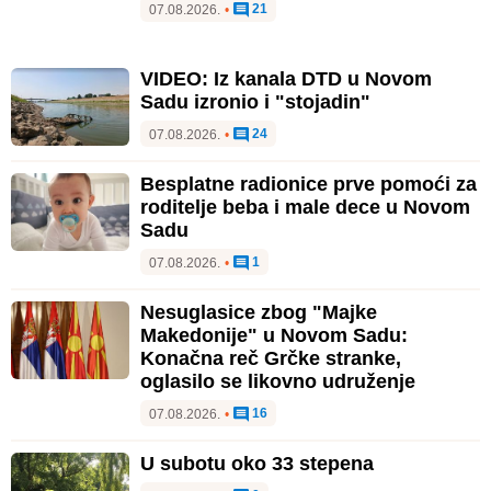
21
07.08.2026.
•
VIDEO: Iz kanala DTD u Novom
Sadu izronio i "stojadin"
24
07.08.2026.
•
Besplatne radionice prve pomoći za
roditelje beba i male dece u Novom
Sadu
1
07.08.2026.
•
Nesuglasice zbog "Majke
Makedonije" u Novom Sadu:
Konačna reč Grčke stranke,
oglasilo se likovno udruženje
16
07.08.2026.
•
U subotu oko 33 stepena