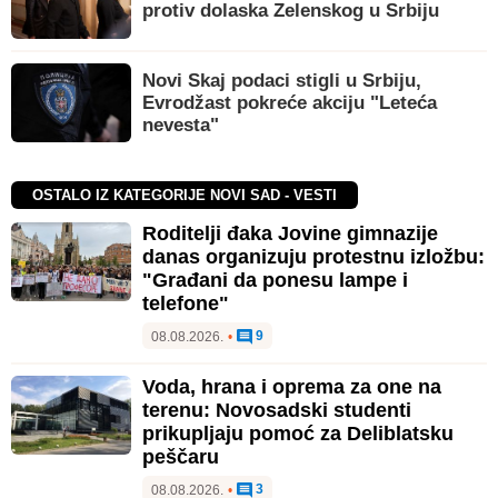
protiv dolaska Zelenskog u Srbiju
Novi Skaj podaci stigli u Srbiju,
Evrodžast pokreće akciju "Leteća
nevesta"
OSTALO IZ KATEGORIJE NOVI SAD - VESTI
Roditelji đaka Jovine gimnazije
danas organizuju protestnu izložbu:
"Građani da ponesu lampe i
telefone"
9
08.08.2026.
•
Voda, hrana i oprema za one na
terenu: Novosadski studenti
prikupljaju pomoć za Deliblatsku
peščaru
3
08.08.2026.
•