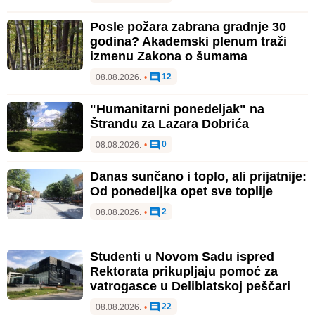
Posle požara zabrana gradnje 30
godina? Akademski plenum traži
izmenu Zakona o šumama
12
08.08.2026.
•
"Humanitarni ponedeljak" na
Štrandu za Lazara Dobrića
0
08.08.2026.
•
Danas sunčano i toplo, ali prijatnije:
Od ponedeljka opet sve toplije
2
08.08.2026.
•
Studenti u Novom Sadu ispred
Rektorata prikupljaju pomoć za
vatrogasce u Deliblatskoj peščari
22
08.08.2026.
•