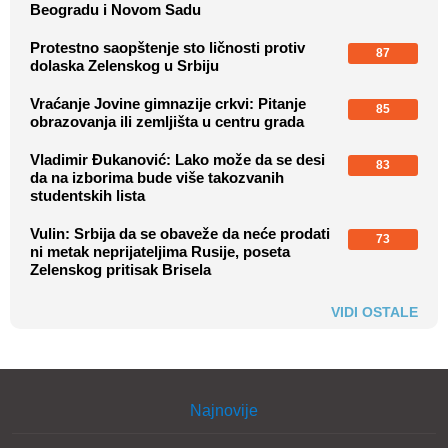
Beogradu i Novom Sadu
Protestno saopštenje sto ličnosti protiv
87
dolaska Zelenskog u Srbiju
Vraćanje Jovine gimnazije crkvi: Pitanje
85
obrazovanja ili zemljišta u centru grada
Vladimir Đukanović: Lako može da se desi
83
da na izborima bude više takozvanih
studentskih lista
Vulin: Srbija da se obaveže da neće prodati
73
ni metak neprijateljima Rusije, poseta
Zelenskog pritisak Brisela
VIDI OSTALE
Najnovije