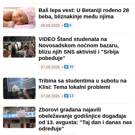
Baš lepa vest: U Betaniji rođeno 28
beba, bliznakinje među njima
0
08.08.2026.
•
VIDEO Štand studenata na
Novosadskom noćnom bazaru,
blizu njih SNS aktivisti i "Srbija
pobeđuje"
35
07.08.2026.
•
Tribina sa studentima u subotu na
Klisi: Tema lokalni problemi
13
07.08.2026.
•
Zborovi građana najavili
obeležavanje godišnjice događaja
od 13. avgusta: "Taj dan i danas nas
određuje"