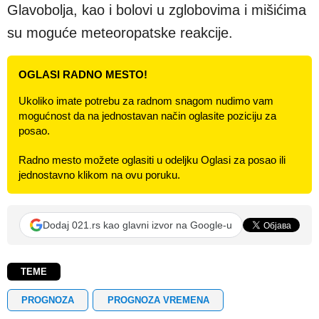
Glavobolјa, kao i bolovi u zglobovima i mišićima
su moguće meteoropatske reakcije.
OGLASI RADNO MESTO!
Ukoliko imate potrebu za radnom snagom nudimo vam
mogućnost da na jednostavan način oglasite poziciju za
posao.
Radno mesto možete oglasiti u odeljku Oglasi za posao ili
jednostavno klikom na ovu poruku.
Dodaj 021.rs kao glavni izvor na Google-u
TEME
PROGNOZA
PROGNOZA VREMENA