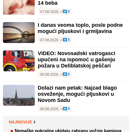
14 beba
0
07.08.2026.
•
I danas veoma toplo, posle podne
mogući pljuskovi i grmljavina
0
07.08.2026.
•
VIDEO: Novosadski vatrogasci
upućeni na ispomoć u gašenju
požara u Deliblatskoj peščari
0
06.08.2026.
•
Dolazi nam petak: Najzad blago
osveženje, mogući pljuskovi u
Novom Sadu
0
06.08.2026.
•
NAJNOVIJE
Nemačke pokrajine ukidaju zabranu vožnje kamiona