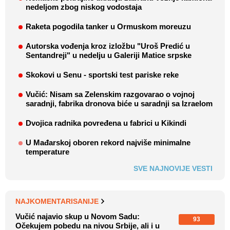
nedeljom zbog niskog vodostaja
Raketa pogodila tanker u Ormuskom moreuzu
Autorska vođenja kroz izložbu "Uroš Predić u
Sentandreji" u nedelju u Galeriji Matice srpske
Skokovi u Senu - sportski test pariske reke
Vučić: Nisam sa Zelenskim razgovarao o vojnoj
saradnji, fabrika dronova biće u saradnji sa Izraelom
Dvojica radnika povređena u fabrici u Kikindi
U Mađarskoj oboren rekord najviše minimalne
temperature
SVE NAJNOVIJE VESTI
NAJKOMENTARISANIJE
Vučić najavio skup u Novom Sadu:
93
Očekujem pobedu na nivou Srbije, ali i u