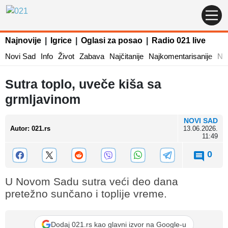
Najnovije
|
Igrice
|
Oglasi za posao
|
Radio 021 live
Novi Sad
Info
Život
Zabava
Najčitanije
Najkomentarisanije
Naj
Sutra toplo, uveče kiša sa
grmljavinom
NOVI SAD
Autor
:
021.rs
13.06.2026.
11:49
0
U Novom Sadu sutra veći deo dana
pretežno sunčano i toplije vreme.
Dodaj 021.rs kao glavni izvor na Google-u