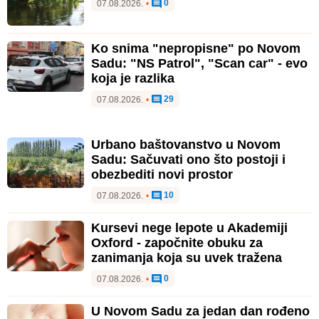
0
07.08.2026.
•
Ko snima "nepropisne" po Novom
Sadu: "NS Patrol", "Scan car" - evo
koja je razlika
29
07.08.2026.
•
Urbano baštovanstvo u Novom
Sadu: Sačuvati ono što postoji i
obezbediti novi prostor
10
07.08.2026.
•
Kursevi nege lepote u Akademiji
Oxford - započnite obuku za
zanimanja koja su uvek tražena
0
07.08.2026.
•
U Novom Sadu za jedan dan rođeno