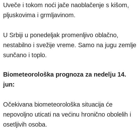
Uveče i tokom noći jače naoblačenje s kišom,
pljuskovima i grmljavinom.
U Srbiji u ponedeljak promenljivo oblačno,
nestabilno i svežije vreme. Samo na jugu zemlje
sunčano i toplo.
Biometeorološka prognoza za nedelju 14.
jun:
Očekivana biometeorološka situacija će
nepovolјno uticati na većinu hronično obolelih i
osetlјivih osoba.