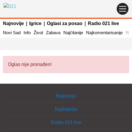
Najnovije
|
Igrice
|
Oglasi za posao
|
Radio 021 live
Novi Sad
Info
Život
Zabava
Najčitanije
Najkomentarisanije
Naj
Oglas nije pronađen!
Najnovije
Najčitanije
Radio 021 live