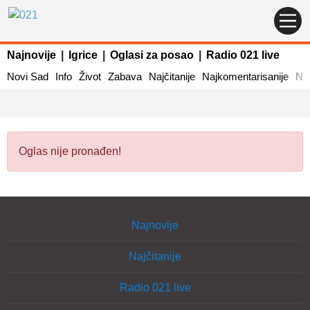
Najnovije
|
Igrice
|
Oglasi za posao
|
Radio 021 live
Novi Sad
Info
Život
Zabava
Najčitanije
Najkomentarisanije
Naj
Oglas nije pronađen!
Najnovije
Najčitanije
Radio 021 live